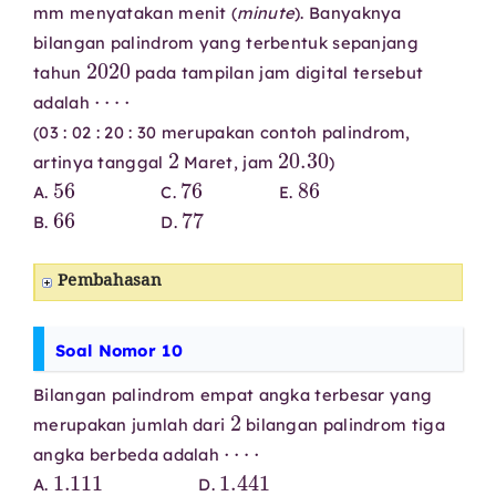
mm menyatakan menit (
minute
). Banyaknya
bilangan palindrom yang terbentuk sepanjang
2020
tahun
pada tampilan jam digital tersebut
⋯
⋅
adalah
(03 : 02 : 20 : 30 merupakan contoh palindrom,
2
20.30
artinya tanggal
Maret, jam
)
56
76
86
A.
C.
E.
66
77
B.
D.
Pembahasan
Soal Nomor 10
Bilangan palindrom empat angka terbesar yang
2
merupakan jumlah dari
bilangan palindrom tiga
⋯
⋅
angka berbeda adalah
1.111
1.441
A.
D.