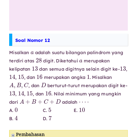
Soal Nomor 12
a
Misalkan
adalah suatu bilangan palindrom yang
28
a
terdiri atas
digit. Diketahui
merupakan
13
13
kelipatan
dan semua digitnya selain digit ke-
,
14
15
16
1
,
, dan
merupakan angka
. Misalkan
A
,
B
,
C
D
, dan
berturut-turut merupakan digit ke-
13
14
15
16
,
,
, dan
. Nilai minimum yang mungkin
A
+
B
+
C
+
D
⋯
⋅
dari
adalah
0
5
10
A.
C.
E.
4
7
B.
D.
Pembahasan