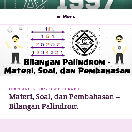
Lompat
MATHCYBER1997
God used beautiful mathematics in creating the world – Paul
ke
Dirac
Menu
konten
DIPOSKAN
FEBRUARI 16, 2022
OLEH
SUKARDI
Materi, Soal, dan Pembahasan –
PADA
Bilangan Palindrom