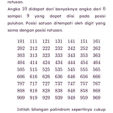
ratusan.
10
Angka
didapat dari banyaknya angka dari
9
sampai
yang dapat diisi pada posisi
puluhan. Posisi satuan ditempati oleh digit yang
sama dengan posisi ratusan.
535
656
202
323
878
434
767
545
212
777
666
333
888
101
444
222
555
787
676
343
111
898
454
232
565
797
686
121
353
909
242
464
575
808
131
696
363
919
252
585
474
989
818
141
707
373
929
262
595
484
999
151
828
717
383
939
272
606
494
161
838
727
393
949
282
616
505
171
737
848
404
959
292
626
515
181
747
858
414
969
303
636
525
191
757
868
424
979
646
313
Istilah bilangan palindrom sepertinya cukup