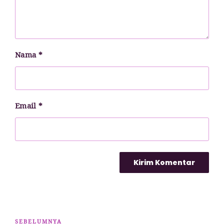
Nama
*
Email
*
Navigasi
Pos
SEBELUMNYA