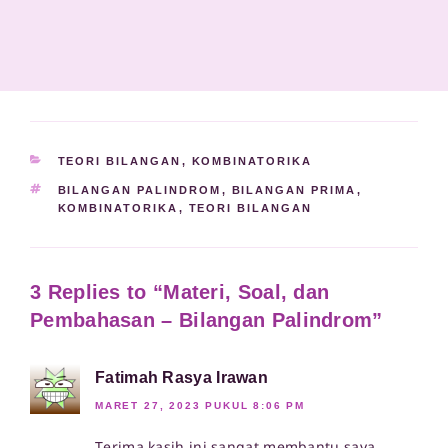
KATEGORI
TEORI BILANGAN
,
KOMBINATORIKA
TAG
BILANGAN PALINDROM
,
BILANGAN PRIMA
,
KOMBINATORIKA
,
TEORI BILANGAN
3 Replies to “Materi, Soal, dan
Pembahasan – Bilangan Palindrom”
Fatimah Rasya Irawan
MARET 27, 2023 PUKUL 8:06 PM
Terima kasih ini sangat membantu saya