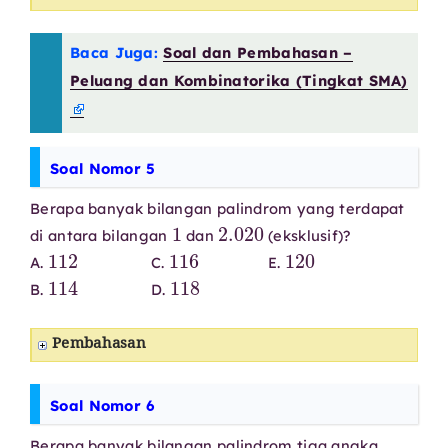
Baca Juga:
Soal dan Pembahasan –
Peluang dan Kombinatorika (Tingkat SMA)
Soal Nomor 5
Berapa banyak bilangan palindrom yang terdapat
1
2.020
di antara bilangan
dan
(eksklusif)?
112
116
120
A.
C.
E.
114
118
B.
D.
Pembahasan
Soal Nomor 6
Berapa banyak bilangan palindrom tiga angka