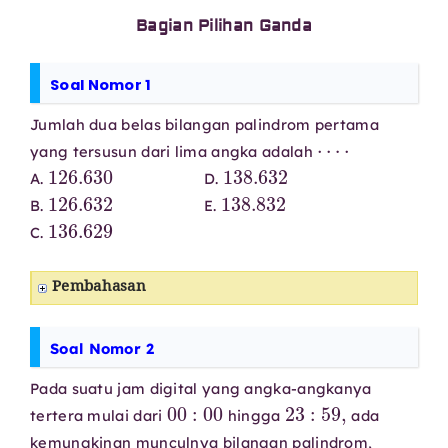
Bagian Pilihan Ganda
Soal Nomor 1
Jumlah dua belas bilangan palindrom pertama
⋯
⋅
yang tersusun dari lima angka adalah
126.630
138.632
A.
D.
126.632
138.832
B.
E.
136.629
C.
Pembahasan
Soal Nomor 2
Pada suatu jam digital yang angka-angkanya
00
:
00
23
:
59
,
tertera mulai dari
hingga
ada
kemungkinan munculnya bilangan palindrom,