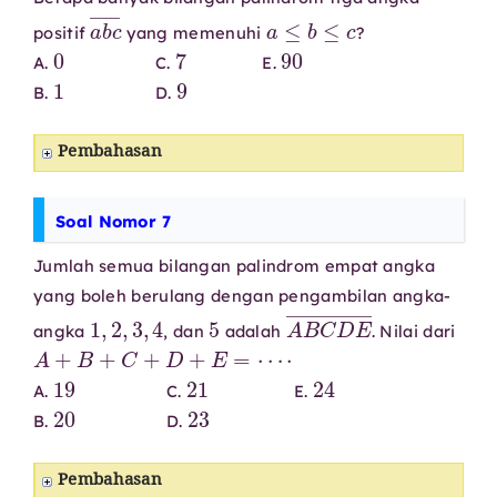
a
b
c
―
a
≤
b
≤
c
positif
yang memenuhi
?
0
7
90
A.
C.
E.
1
9
B.
D.
Pembahasan
Soal Nomor 7
Jumlah semua bilangan palindrom empat angka
yang boleh berulang dengan pengambilan angka-
1
,
2
,
3
,
4
5
A
B
C
D
E
―
angka
, dan
adalah
. Nilai dari
A
+
B
+
C
+
D
+
E
=
⋯
⋅
19
21
24
A.
C.
E.
20
23
B.
D.
Pembahasan