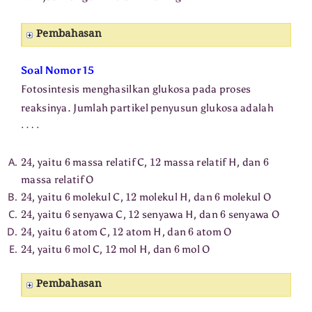
Pembahasan
Soal Nomor 15
Fotosintesis menghasilkan glukosa pada proses
reaksinya. Jumlah partikel penyusun glukosa adalah
⋯
⋅
24
6
12
6
, yaitu
massa relatif C,
massa relatif H, dan
massa relatif O
24
6
12
6
, yaitu
molekul C,
molekul H, dan
molekul O
24
6
12
6
, yaitu
senyawa C,
senyawa H, dan
senyawa O
24
6
12
6
, yaitu
atom C,
atom H, dan
atom O
24
6
12
6
, yaitu
mol C,
mol H, dan
mol O
Pembahasan