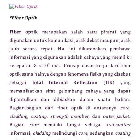
*Fiber Optik
Fiber optik
merupakan salah satu piranti yang
digunakan untuk komunikasi jarak dekat maupun jarak
jauh secara cepat. Hal ini dikarenakan pembawa
informasi yang digunakan adalah cahaya yang memiliki
3
×
10
8
kecepatan
m/s. Prinsip dasar kerja dari fiber
optik sama halnya dengan fenomena fisika yang disebut
sebagai
Total Internal Reflection
(TIR) yang
memanfaatkan sifat gelombang cahaya yang dapat
dipantulkan dan dibiaskan dalam suatu bahan.
Bagian-bagian dari fiber optik di antaranya
core,
cladding
,
coating
,
strength member
, dan
outer jacket
.
Bagian
core
memiliki fungsi sebagai
transmitter
informasi,
cladding
melindungi
core
, sedangkan
coating