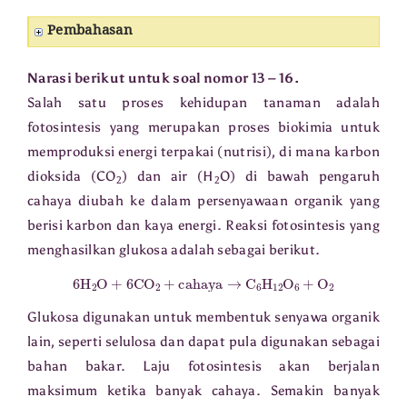
Pembahasan
Narasi berikut untuk soal nomor 13 – 16.
Salah satu proses kehidupan tanaman adalah
fotosintesis yang merupakan proses biokimia untuk
memproduksi energi terpakai (nutrisi), di mana karbon
dioksida (CO
) dan air (H
O) di bawah pengaruh
2
2
cahaya diubah ke dalam persenyawaan organik yang
berisi karbon dan kaya energi. Reaksi fotosintesis yang
menghasilkan glukosa adalah sebagai berikut.
6
H
2
O
+
6
CO
2
+
cahaya
→
C
6
H
12
O
6
+
O
2
Glukosa digunakan untuk membentuk senyawa organik
lain, seperti selulosa dan dapat pula digunakan sebagai
bahan bakar. Laju fotosintesis akan berjalan
maksimum ketika banyak cahaya. Semakin banyak