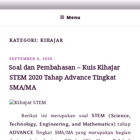
Lompat
MATHCYBER1997
God used beautiful mathematics in creating the world – Paul
ke
Dirac
Menu
konten
KATEGORI:
KIHAJAR
DIPOSKAN
SEPTEMBER 6, 2020
PADA
Soal dan Pembahasan – Kuis Kihajar
STEM 2020 Tahap Advance Tingkat
SMA/MA
Berikut ini merupakan soal
STEM (Science,
Technology, Engineering, and Mathematics)
tahap
ADVANCE
Tingkat SMA/MA yang merupakan bagian