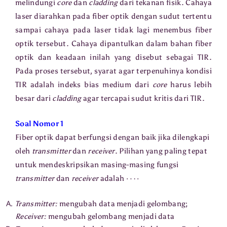
melindungi
core
dan
cladding
dari tekanan fisik. Cahaya
laser diarahkan pada fiber optik dengan sudut tertentu
sampai cahaya pada laser tidak lagi menembus fiber
optik tersebut. Cahaya dipantulkan dalam bahan fiber
optik dan keadaan inilah yang disebut sebagai TIR.
Pada proses tersebut, syarat agar terpenuhinya kondisi
TIR adalah indeks bias medium dari
core
harus lebih
besar dari
cladding
agar tercapai sudut kritis dari TIR.
Soal Nomor 1
Fiber optik dapat berfungsi dengan baik jika dilengkapi
oleh
transmitter
dan
receiver
. Pilihan yang paling tepat
untuk mendeskripsikan masing-masing fungsi
⋯
⋅
transmitter
dan
receiver
adalah
Transmitter:
mengubah data menjadi gelombang;
Receiver:
mengubah gelombang menjadi data