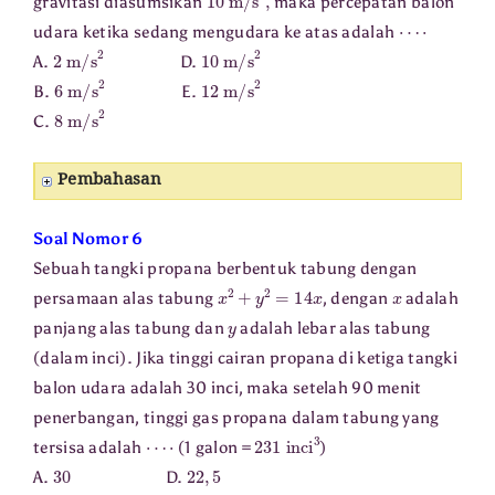
gravitasi diasumsikan
maka percepatan balon
⋯
⋅
udara ketika sedang mengudara ke atas adalah
2
m/s
2
10
m/s
2
A.
D.
6
m/s
2
12
m/s
2
B.
E.
8
m/s
2
C.
Pembahasan
Soal Nomor 6
Sebuah tangki propana berbentuk tabung dengan
x
2
+
y
2
=
14
x
x
persamaan alas tabung
, dengan
adalah
y
panjang alas tabung dan
adalah lebar alas tabung
(dalam inci). Jika tinggi cairan propana di ketiga tangki
balon udara adalah 30 inci, maka setelah 90 menit
penerbangan, tinggi gas propana dalam tabung yang
⋯
⋅
231
inci
3
tersisa adalah
(1 galon =
)
30
22
,
5
A.
D.