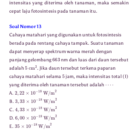
intensitas yang diterima oleh tanaman, maka semakin
cepat laju fotosintesis pada tanaman itu.
Soal Nomor 13
Cahaya matahari yang digunakan untuk fotosintesis
berada pada rentang cahaya tampak. Suatu tanaman
dapat menyerap spektrum warna merah dengan
663
panjang gelombang
nm dan luas dari daun tersebut
5
cm
2
adalah
. Jika daun tersebut terkena paparan
5
cahaya matahari selama
jam, maka intensitas total (I)
⋯
⋅
yang diterima oleh tanaman tersebut adalah
2
,
22
×
10
−
18
W/m
2
A.
3
,
33
×
10
−
18
W/m
2
B.
4
,
33
×
10
−
18
W/m
2
C.
6
,
00
×
10
−
18
W/m
2
D.
35
×
10
−
18
W/m
2
E.