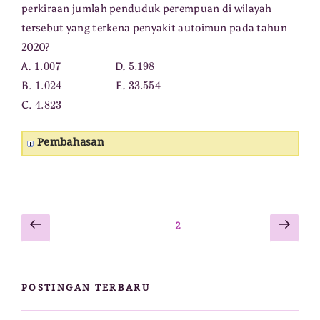
perkiraan jumlah penduduk perempuan di wilayah
tersebut yang terkena penyakit autoimun pada tahun
2020?
1.007
5.198
A.
D.
1.024
33.554
B.
E.
4.823
C.
Pembahasan
Laman
Lam
Paginasi
Laman
2
sebelumnya
sela
pos
POSTINGAN TERBARU