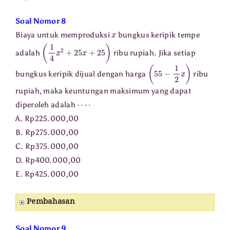
Soal Nomor 8
x
Biaya untuk memproduksi
bungkus keripik tempe
(
1
4
x
2
+
25
x
+
25
)
adalah
ribu rupiah. Jika setiap
(
55
−
1
2
x
)
bungkus keripik dijual dengan harga
ribu
rupiah, maka keuntungan maksimum yang dapat
⋯
⋅
diperoleh adalah
A. Rp225.000,00
B. Rp275.000,00
C. Rp375.000,00
D. Rp400.000,00
E. Rp425.000,00
Pembahasan
Soal Nomor 9