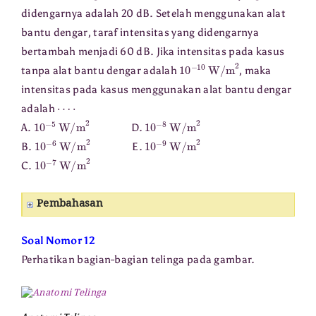
didengarnya adalah 20 dB. Setelah menggunakan alat
bantu dengar, taraf intensitas yang didengarnya
bertambah menjadi 60 dB. Jika intensitas pada kasus
10
−
10
W/m
2
tanpa alat bantu dengar adalah
, maka
intensitas pada kasus menggunakan alat bantu dengar
⋯
⋅
adalah
10
−
5
W/m
2
10
−
8
W/m
2
A.
D.
10
−
6
W/m
2
10
−
9
W/m
2
B.
E.
10
−
7
W/m
2
C.
Pembahasan
Soal Nomor 12
Perhatikan bagian-bagian telinga pada gambar.