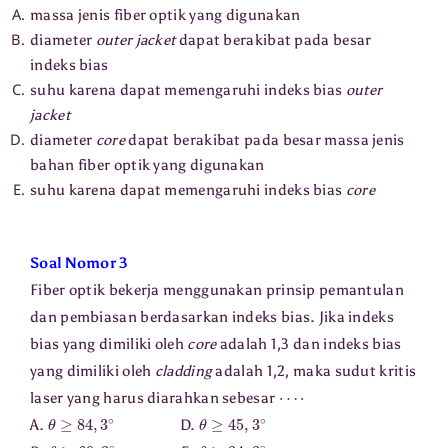
massa jenis fiber optik yang digunakan
diameter
outer jacket
dapat berakibat pada besar
indeks bias
suhu karena dapat memengaruhi indeks bias
outer
jacket
diameter
core
dapat berakibat pada besar massa jenis
bahan fiber optik yang digunakan
suhu karena dapat memengaruhi indeks bias
core
Soal Nomor 3
Fiber optik bekerja menggunakan prinsip pemantulan
dan pembiasan berdasarkan indeks bias. Jika indeks
bias yang dimiliki oleh
core
adalah 1,3 dan indeks bias
yang dimiliki oleh
cladding
adalah 1,2, maka sudut kritis
⋯
⋅
laser yang harus diarahkan sebesar
θ
≥
84
,
3
∘
θ
≥
45
,
3
∘
A.
D.
θ
≥
69
,
3
∘
θ
≥
34
,
3
∘