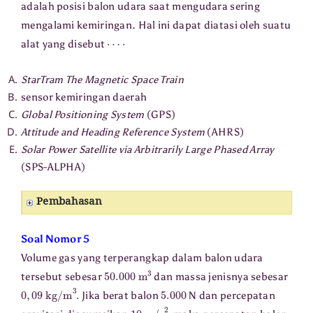
adalah posisi balon udara saat mengudara sering
mengalami kemiringan. Hal ini dapat diatasi oleh suatu
⋯
⋅
alat yang disebut
StarTram The Magnetic Space Train
sensor kemiringan daerah
Global Positioning System
(GPS)
Attitude and Heading Reference System
(AHRS)
Solar Power Satellite via Arbitrarily Large Phased Array
(SPS-ALPHA)
Pembahasan
Soal Nomor 5
Volume gas yang terperangkap dalam balon udara
50.000
m
3
tersebut sebesar
dan massa jenisnya sebesar
0
,
09
kg/m
3
.
5.000
Jika berat balon
N dan percepatan
10
m/s
2
,