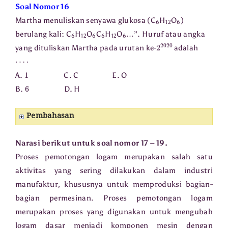
Soal Nomor 16
Martha menuliskan senyawa glukosa (C
H
O
)
6
12
6
berulang kali: C
H
O
C
H
O
…”. Huruf atau angka
6
12
6
6
12
6
2
2020
yang dituliskan Martha pada urutan ke-
adalah
⋯
⋅
1
A.
C. C E. O
6
B.
D. H
Pembahasan
Narasi berikut untuk soal nomor 17 – 19.
Proses pemotongan logam merupakan salah satu
aktivitas yang sering dilakukan dalam industri
manufaktur, khususnya untuk memproduksi bagian-
bagian permesinan. Proses pemotongan logam
merupakan proses yang digunakan untuk mengubah
logam dasar menjadi komponen mesin dengan