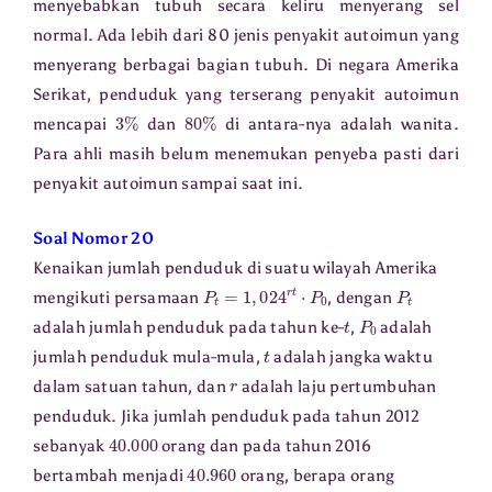
menyebabkan tubuh secara keliru menyerang sel
normal. Ada lebih dari 80 jenis penyakit autoimun yang
menyerang berbagai bagian tubuh. Di negara Amerika
Serikat, penduduk yang terserang penyakit autoimun
3
%
80
%
mencapai
dan
di antara-nya adalah wanita.
Para ahli masih belum menemukan penyeba pasti dari
penyakit autoimun sampai saat ini.
Soal Nomor 20
Kenaikan jumlah penduduk di suatu wilayah Amerika
P
t
=
1
,
024
r
t
⋅
P
0
P
t
mengikuti persamaan
, dengan
t
P
0
adalah jumlah penduduk pada tahun ke-
,
adalah
t
jumlah penduduk mula-mula,
adalah jangka waktu
r
dalam satuan tahun, dan
adalah laju pertumbuhan
penduduk. Jika jumlah penduduk pada tahun 2012
40.000
sebanyak
orang dan pada tahun 2016
40.960
bertambah menjadi
orang, berapa orang