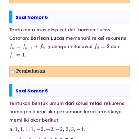
Soal Nomor 5
Tentukan rumus eksplisit dari barisan Lucas.
Catatan:
Barisan Lucas
memenuhi relasi rekurens
f
n
=
f
n
−
1
+
f
n
−
2
f
0
=
2
dengan nilai awal
dan
f
1
=
1.
Pembahasan
Soal Nomor 6
Tentukan bentuk umum dari solusi relasi rekurens
homogen linear jika persamaan karakteristiknya
memiliki akar berikut.
1
,
1
,
1
,
1
,
−
2
,
−
2
,
−
2
,
3
,
3
,
−
4.
−
1
,
−
1
,
−
1
,
2
,
2
,
5
,
5
,
7
,
7.