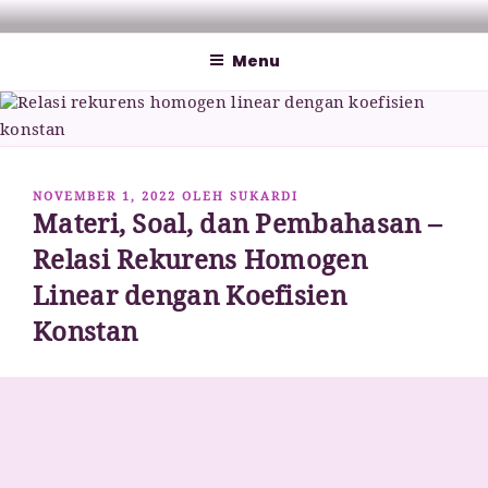
Lompat
MATHCYBER1997
God used beautiful mathematics in creating the world – Paul
ke
Dirac
Menu
konten
DIPOSKAN
NOVEMBER 1, 2022
OLEH
SUKARDI
Materi, Soal, dan Pembahasan –
PADA
Relasi Rekurens Homogen
Linear dengan Koefisien
Konstan