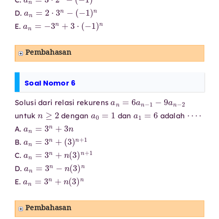
a
n
=
2
⋅
3
n
−
(
−
1
)
n
D.
a
n
=
−
3
n
+
3
⋅
(
−
1
)
n
E.
Pembahasan
Soal Nomor 6
a
n
=
6
a
n
−
1
−
9
a
n
−
2
Solusi dari relasi rekurens
n
≥
2
a
0
=
1
a
1
=
6
⋯
⋅
untuk
dengan
dan
adalah
a
n
=
3
n
+
3
n
A.
a
n
=
3
n
+
(
3
)
n
+
1
B.
a
n
=
3
n
+
n
(
3
)
n
+
1
C.
a
n
=
3
n
−
n
(
3
)
n
D.
a
n
=
3
n
+
n
(
3
)
n
E.
Pembahasan