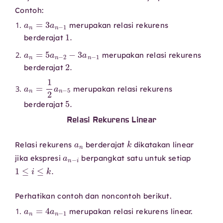
Contoh:
a
n
=
3
a
n
−
1
merupakan relasi rekurens
1.
berderajat
a
n
=
5
a
n
−
2
−
3
a
n
−
1
merupakan relasi rekurens
2.
berderajat
a
n
=
1
2
a
n
−
5
merupakan relasi rekurens
5.
berderajat
Relasi Rekurens Linear
a
n
k
Relasi rekurens
berderajat
dikatakan linear
a
n
−
i
jika ekspresi
berpangkat satu untuk setiap
1
≤
i
≤
k
.
Perhatikan contoh dan noncontoh berikut.
a
n
=
4
a
n
−
1
merupakan relasi rekurens linear.
a
n
=
5
a
n
−
1
+
3
a
n
−
2
2