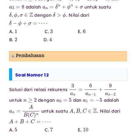
a
3
=
8
a
n
=
δ
n
+
ϕ
n
+
σ
adalah
untuk suatu
δ
,
ϕ
,
σ
∈
Z
δ
>
ϕ
.
dengan
Nilai dari
δ
−
ϕ
+
σ
=
⋯
⋅
1
3
6
A.
C.
E.
2
4
B.
D.
Pembahasan
Soal Nomor 12
3
a
n
=
6
a
n
−
1
+
9
a
n
−
2
Solusi dari relasi rekurens
n
≥
2
a
0
=
5
a
1
=
−
5
untuk
dengan
dan
adalah
a
n
=
A
B
(
C
)
n
A
,
B
,
C
∈
Z
.
untuk suatu
Nilai dari
A
+
B
+
C
=
⋯
⋅
5
7
10
A.
C.
E.
6
8