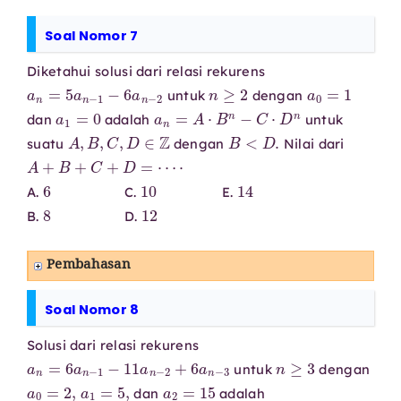
Soal Nomor 7
Diketahui solusi dari relasi rekurens
a
n
=
5
a
n
−
1
−
6
a
n
−
2
n
≥
2
a
0
=
1
untuk
dengan
a
1
=
0
a
n
=
A
⋅
B
n
−
C
⋅
D
n
dan
adalah
untuk
A
,
B
,
C
,
D
∈
Z
B
<
D
.
suatu
dengan
Nilai dari
A
+
B
+
C
+
D
=
⋯
⋅
6
10
14
A.
C.
E.
8
12
B.
D.
Pembahasan
Soal Nomor 8
Solusi dari relasi rekurens
a
n
=
6
a
n
−
1
−
11
a
n
−
2
+
6
a
n
−
3
n
≥
3
untuk
dengan
a
0
=
2
,
a
1
=
5
,
a
2
=
15
dan
adalah