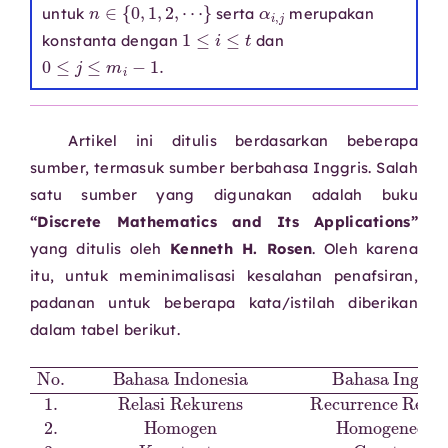
n
∈
{
0
,
1
,
2
,
⋯
}
α
i
,
j
untuk
serta
merupakan
1
≤
i
≤
t
konstanta dengan
dan
0
≤
j
≤
m
i
−
1.
Artikel ini ditulis berdasarkan beberapa
sumber, termasuk sumber berbahasa Inggris. Salah
satu sumber yang digunakan adalah buku
“Discrete Mathematics and Its Applications”
yang ditulis oleh
Kenneth H. Rosen
. Oleh karena
itu, untuk meminimalisasi kesalahan penafsiran,
padanan untuk beberapa kata/istilah diberikan
dalam tabel berikut.
No.
Persamaan Karakteristik
Recurrence Relation
Akar Karakteristik
Kondisi Awal
Barisan Fibonacci
Barisan Rekursif
Bahasa Indonesia
Barisan Lucas
Initial Condition
Menara Hanoi
Initial Value
2.
Konstanta
Homogen
Relasi Rekurens
Recursive Sequence
Lucas Sequence
Fibonacci Sequence
Tower of Hanoi
Constant
12.
Characteristic Equation
Characteristic Root
Untaian Bit
Homogeneous
Bahasa Inggris
4.
11.
Nilai Awal
10.
Bitstring
8.
7.
9.
6.
3.
1.
5.