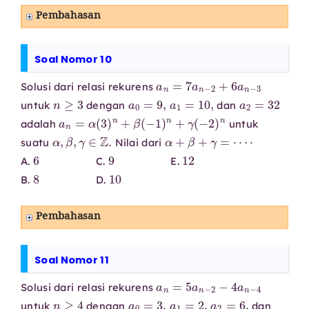
Pembahasan
Soal Nomor 10
a
n
=
7
a
n
−
2
+
6
a
n
−
3
Solusi dari relasi rekurens
n
≥
3
a
0
=
9
,
a
1
=
10
,
a
2
=
32
untuk
dengan
dan
a
n
=
α
(
3
)
n
+
β
(
−
1
)
n
+
γ
(
−
2
)
n
adalah
untuk
α
,
β
,
γ
∈
Z
.
α
+
β
+
γ
=
⋯
⋅
suatu
Nilai dari
6
9
12
A.
C.
E.
8
10
B.
D.
Pembahasan
Soal Nomor 11
a
n
=
5
a
n
−
2
−
4
a
n
−
4
Solusi dari relasi rekurens
n
≥
4
a
0
=
3
,
a
1
=
2
,
a
2
=
6
,
untuk
dengan
dan