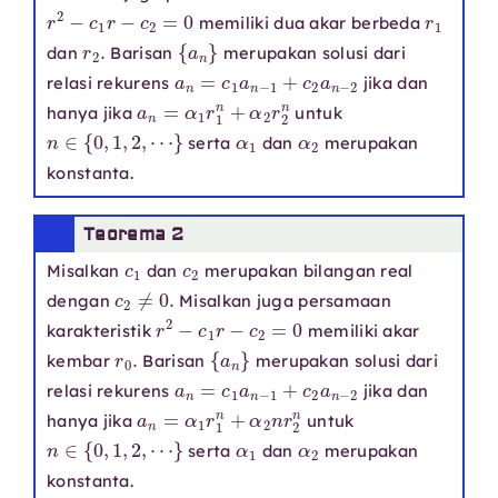
r
2
−
c
1
r
−
c
2
=
0
r
1
memiliki dua akar berbeda
r
2
.
{
a
n
}
dan
Barisan
merupakan solusi dari
a
n
=
c
1
a
n
−
1
+
c
2
a
n
−
2
relasi rekurens
jika dan
a
n
=
α
1
r
1
n
+
α
2
r
2
n
hanya jika
untuk
n
∈
{
0
,
1
,
2
,
⋯
}
α
1
α
2
serta
dan
merupakan
konstanta.
Teorema 2
c
1
c
2
Misalkan
dan
merupakan bilangan real
c
2
≠
0.
dengan
Misalkan juga persamaan
r
2
−
c
1
r
−
c
2
=
0
karakteristik
memiliki akar
r
0
.
{
a
n
}
kembar
Barisan
merupakan solusi dari
a
n
=
c
1
a
n
−
1
+
c
2
a
n
−
2
relasi rekurens
jika dan
a
n
=
α
1
r
1
n
+
α
2
n
r
2
n
hanya jika
untuk
n
∈
{
0
,
1
,
2
,
⋯
}
α
1
α
2
serta
dan
merupakan
konstanta.