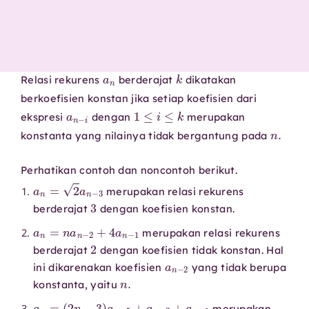
a
n
k
Relasi rekurens
berderajat
dikatakan
berkoefisien konstan jika setiap koefisien dari
a
n
−
i
1
≤
i
≤
k
ekspresi
dengan
merupakan
n
.
konstanta yang nilainya tidak bergantung pada
Perhatikan contoh dan noncontoh berikut.
a
n
=
2
a
n
−
3
merupakan relasi rekurens
3
berderajat
dengan koefisien konstan.
a
n
=
n
a
n
−
2
+
4
a
n
−
1
merupakan relasi rekurens
2
berderajat
dengan koefisien tidak konstan. Hal
a
n
−
2
ini dikarenakan koefisien
yang tidak berupa
n
.
konstanta, yaitu
a
n
=
(
2
n
−
3
)
a
n
−
5
+
a
n
−
2
+
a
n
−
1
merupakan