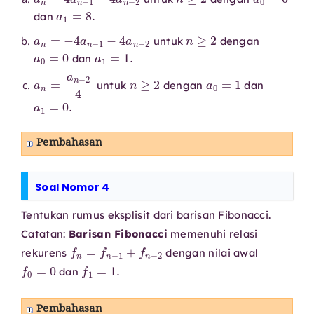
a
1
=
8.
dan
a
n
=
−
4
a
n
−
1
−
4
a
n
−
2
n
≥
2
untuk
dengan
a
0
=
0
a
1
=
1.
dan
a
n
=
a
n
−
2
4
n
≥
2
a
0
=
1
untuk
dengan
dan
a
1
=
0.
Pembahasan
Soal Nomor 4
Tentukan rumus eksplisit dari barisan Fibonacci.
Catatan:
Barisan Fibonacci
memenuhi relasi
f
n
=
f
n
−
1
+
f
n
−
2
rekurens
dengan nilai awal
f
0
=
0
f
1
=
1.
dan
Pembahasan