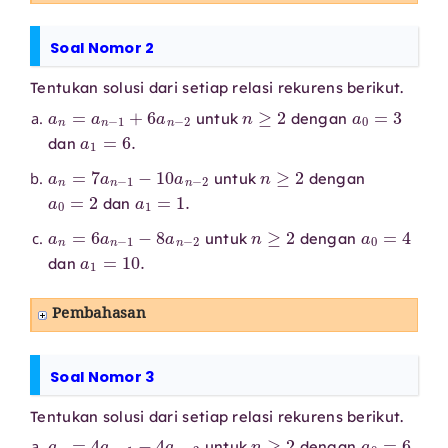
Soal Nomor 2
Tentukan solusi dari setiap relasi rekurens berikut.
a
n
=
a
n
−
1
+
6
a
n
−
2
n
≥
2
a
0
=
3
untuk
dengan
a
1
=
6.
dan
a
n
=
7
a
n
−
1
−
10
a
n
−
2
n
≥
2
untuk
dengan
a
0
=
2
a
1
=
1.
dan
a
n
=
6
a
n
−
1
−
8
a
n
−
2
n
≥
2
a
0
=
4
untuk
dengan
a
1
=
10.
dan
Pembahasan
Soal Nomor 3
Tentukan solusi dari setiap relasi rekurens berikut.
a
n
=
4
a
n
−
1
−
4
a
n
−
2
n
≥
2
a
0
=
6
untuk
dengan