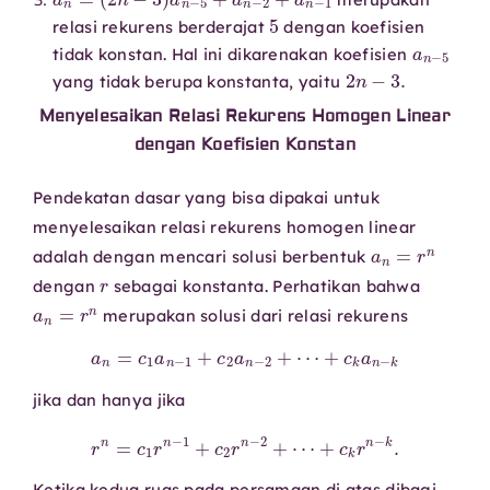
5
relasi rekurens berderajat
dengan koefisien
a
n
−
5
tidak konstan. Hal ini dikarenakan koefisien
2
n
−
3.
yang tidak berupa konstanta, yaitu
Menyelesaikan Relasi Rekurens Homogen Linear
dengan Koefisien Konstan
Pendekatan dasar yang bisa dipakai untuk
menyelesaikan relasi rekurens homogen linear
a
n
=
r
n
adalah dengan mencari solusi berbentuk
r
dengan
sebagai konstanta. Perhatikan bahwa
a
n
=
r
n
merupakan solusi dari relasi rekurens
a
n
=
c
1
a
n
−
1
+
c
2
a
n
−
2
+
⋯
+
c
k
a
n
−
k
jika dan hanya jika
r
n
=
c
1
r
n
−
1
+
c
2
r
n
−
2
+
⋯
+
c
k
r
n
−
k
.
Ketika kedua ruas pada persamaan di atas dibagi