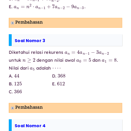
a
n
=
n
2
⋅
a
n
−
1
+
7
a
n
−
2
−
9
a
n
−
3
.
E.
Pembahasan
Soal Nomor 3
a
n
=
4
a
n
−
1
−
3
a
n
−
2
Diketahui relasi rekurens
n
≥
2
a
0
=
5
a
1
=
8.
untuk
dengan nilai awal
dan
a
5
⋯
⋅
Nilai dari
adalah
44
368
A.
D.
125
612
B.
E.
366
C.
Pembahasan
Soal Nomor 4