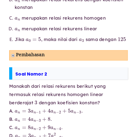
konstan
a
n
merupakan relasi rekurens homogen
a
n
merupakan relasi rekurens linear
a
0
=
5
,
a
3
125
Jika
maka nilai dari
sama dengan
Pembahasan
Soal Nomor 2
Manakah dari relasi rekurens berikut yang
termasuk relasi rekurens homogen linear
3
berderajat
dengan koefisien konstan?
a
n
=
3
a
n
−
1
+
4
a
n
−
2
+
5
a
n
−
3
.
A.
a
n
=
4
a
n
−
3
+
8.
B.
a
n
=
8
a
n
−
2
+
9
a
n
−
4
.
C.
a
n
=
3
a
n
−
1
+
7
a
n
−
2
2
.
D.