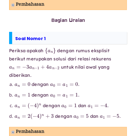
Pembahasan
Bagian Uraian
Soal Nomor 1
{
a
n
}
Periksa apakah
dengan rumus eksplisit
berikut merupakan solusi dari relasi rekurens
a
n
=
−
3
a
n
−
1
+
4
a
n
−
2
untuk nilai awal yang
diberikan.
a
n
=
0
a
0
=
a
1
=
0.
dengan
a
n
=
1
a
0
=
a
1
=
1.
dengan
a
n
=
(
−
4
)
n
a
0
=
1
a
1
=
−
4.
dengan
dan
a
n
=
2
(
−
4
)
n
+
3
a
0
=
5
a
1
=
−
5.
dengan
dan
Pembahasan