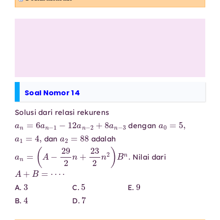
Soal Nomor 14
Solusi dari relasi rekurens
a
n
=
6
a
n
−
1
−
12
a
n
−
2
+
8
a
n
−
3
a
0
=
5
,
dengan
a
1
=
4
,
a
2
=
88
dan
adalah
a
n
=
(
A
−
29
2
n
+
23
2
n
2
)
B
n
.
Nilai dari
A
+
B
=
⋯
⋅
3
5
9
A.
C.
E.
4
7
B.
D.