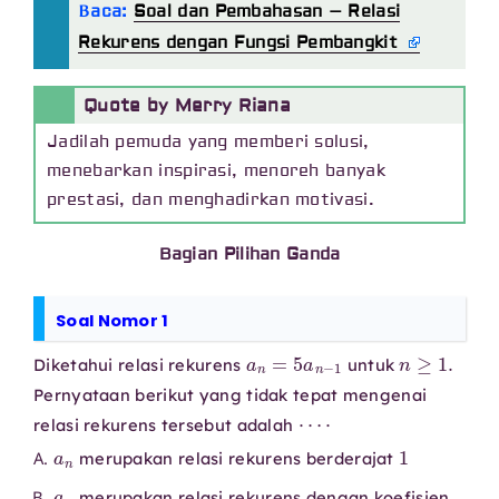
B
aca:
Soal dan Pembahasan – Relasi
Rekurens dengan Fungsi Pembangkit
Quote by Merry Riana
Jadilah pemuda yang memberi solusi,
menebarkan inspirasi, menoreh banyak
prestasi, dan menghadirkan motivasi.
Bagian Pilihan Ganda
Soal Nomor 1
a
n
=
5
a
n
−
1
n
≥
1.
Diketahui relasi rekurens
untuk
Pernyataan berikut yang tidak tepat mengenai
⋯
⋅
relasi rekurens tersebut adalah
a
n
1
merupakan relasi rekurens berderajat
a
n
merupakan relasi rekurens dengan koefisien