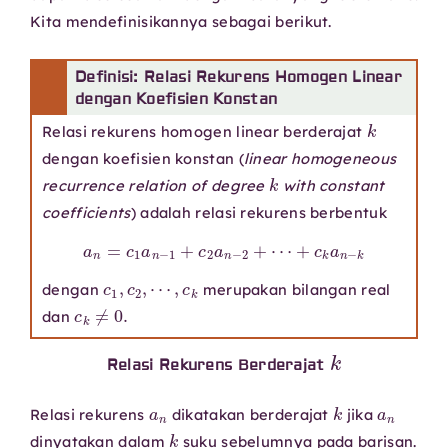
Kita mendefinisikannya sebagai berikut.
Definisi: Relasi Rekurens Homogen Linear
dengan Koefisien Konstan
k
Relasi rekurens homogen linear berderajat
dengan koefisien konstan (
linear homogeneous
k
recurrence relation of degree
with constant
coefficients
) adalah relasi rekurens berbentuk
a
n
=
c
1
a
n
−
1
+
c
2
a
n
−
2
+
⋯
+
c
k
a
n
−
k
c
1
,
c
2
,
⋯
,
c
k
dengan
merupakan bilangan real
c
k
≠
0.
dan
k
Relasi Rekurens Berderajat
a
n
k
a
n
Relasi rekurens
dikatakan berderajat
jika
k
dinyatakan dalam
suku sebelumnya pada barisan.