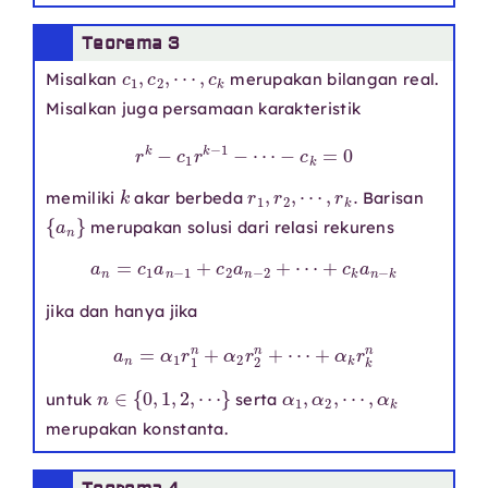
Teorema 3
c
1
,
c
2
,
⋯
,
c
k
Misalkan
merupakan bilangan real.
Misalkan juga persamaan karakteristik
r
k
−
c
1
r
k
−
1
−
⋯
−
c
k
=
0
k
r
1
,
r
2
,
⋯
,
r
k
.
memiliki
akar berbeda
Barisan
{
a
n
}
merupakan solusi dari relasi rekurens
a
n
=
c
1
a
n
−
1
+
c
2
a
n
−
2
+
⋯
+
c
k
a
n
−
k
jika dan hanya jika
a
n
=
α
1
r
1
n
+
α
2
r
2
n
+
⋯
+
α
k
r
k
n
n
∈
{
0
,
1
,
2
,
⋯
}
α
1
,
α
2
,
⋯
,
α
k
untuk
serta
merupakan konstanta.