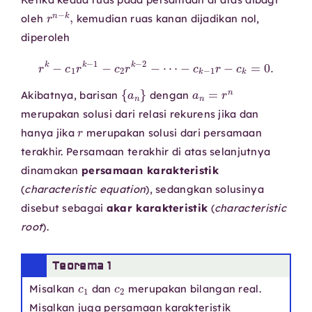
r
n
−
k
,
oleh
kemudian ruas kanan dijadikan nol,
diperoleh
r
k
−
c
1
r
k
−
1
−
c
2
r
k
−
2
−
⋯
−
c
k
−
1
r
−
c
k
=
0.
{
a
n
}
a
n
=
r
n
Akibatnya, barisan
dengan
merupakan solusi dari relasi rekurens jika dan
r
hanya jika
merupakan solusi dari persamaan
terakhir. Persamaan terakhir di atas selanjutnya
dinamakan
persamaan karakteristik
(
characteristic equation
), sedangkan solusinya
disebut sebagai
akar karakteristik
(
characteristic
root
).
Teorema 1
c
1
c
2
Misalkan
dan
merupakan bilangan real.
Misalkan juga persamaan karakteristik