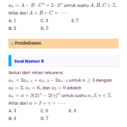
a
n
=
A
−
B
⋅
C
n
+
2
⋅
3
n
A
,
B
,
C
∈
Z
.
untuk suatu
A
+
B
+
C
=
⋯
⋅
Nilai dari
1
3
7
A.
C.
E.
2
5
B.
D.
Pembahasan
Soal Nomor 9
Solusi dari relasi rekurens
a
n
=
2
a
n
−
1
+
a
n
−
2
−
2
a
n
−
3
n
≥
3
untuk
dengan
a
0
=
3
,
a
1
=
6
,
a
2
=
0
dan
adalah
a
n
=
α
+
β
(
2
)
n
−
2
(
γ
)
n
α
,
β
,
γ
∈
Z
.
untuk suatu
α
+
β
+
γ
=
⋯
⋅
Nilai dari
3
6
8
A.
C.
E.
4
7
B.
D.