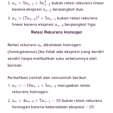
bukan relasi rekurens linear
a
n
−
2
karena ekspresi
berpangkat dua.
a
(
7
n
a
=
n
−
3
)
3
+
5
a
n
−
1
bukan relasi rekurens
a
n
−
3
linear karena ekspresi
berpangkat tiga.
Relasi Rekurens Homogen
a
n
Relasi rekurens
dikatakan homogen
(
homogeneous
) jika tidak ada ekspresi yang berdiri
sendiri tanpa melibatkan suku sebelumnya dari
barisan.
Perhatikan contoh dan noncontoh berikut.
a
n
=
−
10
a
n
−
1
+
5
a
n
−
2
merupakan relasi
rekurens homogen.
a
n
=
4
a
n
−
3
+
7
a
n
−
1
−
10
bukan relasi rekurens
−
10.
homogen karena keberadaan ekspresi
a
n
=
4
a
n
−
2
+
7
n