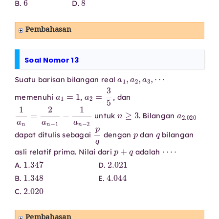
B.
D.
Pembahasan
Soal Nomor 13
a
⋯
1
,
a
2
,
a
3
,
Suatu barisan bilangan real
a
1
=
1
a
2
=
3
5
memenuhi
,
, dan
1
a
n
=
2
a
n
−
1
−
1
a
n
−
2
n
≥
3
a
2.020
untuk
. Bilangan
p
q
p
q
dapat ditulis sebagai
dengan
dan
bilangan
p
+
q
⋯
⋅
asli relatif prima. Nilai dari
adalah
1.347
2.021
A.
D.
1.348
4.044
B.
E.
2.020
C.
Pembahasan