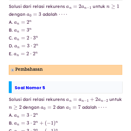
a
n
=
2
a
n
−
1
n
≥
1
Solusi dari relasi rekurens
untuk
a
0
=
3
⋯
⋅
dengan
adalah
a
n
=
2
n
A.
a
n
=
3
n
B.
a
n
=
2
⋅
3
n
C.
a
n
=
3
⋅
2
n
D.
a
n
=
2
⋅
2
n
E.
Pembahasan
Soal Nomor 5
a
n
=
a
n
−
1
+
2
a
n
−
2
Solusi dari relasi rekurens
untuk
n
≥
2
a
0
=
2
a
1
=
7
⋯
⋅
dengan
dan
adalah
a
n
=
3
⋅
2
n
A.
a
n
=
3
⋅
2
n
+
(
−
1
)
n
B.
a
n
=
3
⋅
2
n
−
(
−
1
)
n
C.