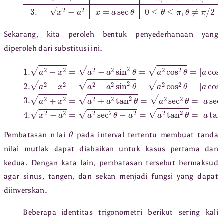
Sekarang, kita peroleh bentuk penyederhanaan yang
diperoleh dari substitusi ini.
1.
a
2
−
x
2
=
a
2
−
a
2
sin
2
θ
=
a
2
cos
2
θ
=
|
a
cos
θ
|
=
a
cos
θ
2.
a
θ
Pembatasan nilai
pada interval tertentu membuat tanda
nilai mutlak dapat diabaikan untuk kasus pertama dan
kedua. Dengan kata lain, pembatasan tersebut bermaksud
agar sinus, tangen, dan sekan menjadi fungsi yang dapat
diinverskan.
Beberapa identitas trigonometri berikut sering kali