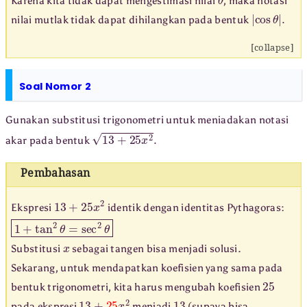
Karena kita tidak dapat mengestimasi nilai
, maka notasi
|
cos
θ
|
.
nilai mutlak tidak dapat dihilangkan pada bentuk
[collapse]
Soal Nomor 2
Gunakan substitusi trigonometri untuk meniadakan notasi
13
+
25
x
2
.
akar pada bentuk
Pembahasan
13
+
25
x
2
Ekspresi
identik dengan identitas Pythagoras:
1
+
tan
2
θ
=
sec
2
θ
x
Substitusi
sebagai tangen bisa menjadi solusi.
Sekarang, untuk mendapatkan koefisien yang sama pada
25
bentuk trigonometri, kita harus mengubah koefisien
13
+
25
x
2
13
pada ekspresi
menjadi
(supaya bisa