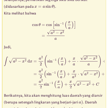
x
=
a
sin
θ
(didasarkan pada
).
Kita melihat bahwa
cos
θ
=
cos
[
sin
−
1
(
x
a
)
]
=
a
2
−
x
2
a
Jadi,
∫
a
2
−
x
2
d
x
=
a
2
2
(
sin
−
1
(
x
a
)
+
x
a
⋅
a
2
−
x
2
a
)
+
C
=
a
2
2
(
sin
−
1
(
Berikutnya, kita akan menghitung luas daerah yang diarsir
a
)
.
(berupa setengah lingkaran yang berjari-jari
Daerah
[
−
a
,
a
]