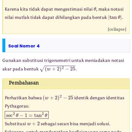
θ
Karena kita tidak dapat mengestimasi nilai
, maka notasi
|
tan
θ
|
.
nilai mutlak tidak dapat dihilangkan pada bentuk
[collapse]
Soal Nomor 4
Gunakan substitusi trigonometri untuk meniadakan notasi
(
w
+
2
)
2
−
25
.
akar pada bentuk
Pembahasan
(
w
+
2
)
2
−
25
Perhatikan bahwa
identik dengan identitas
Pythagoras:
sec
2
θ
−
1
=
tan
2
θ
w
+
2
Substitusi
sebagai secan bisa menjadi solusi.