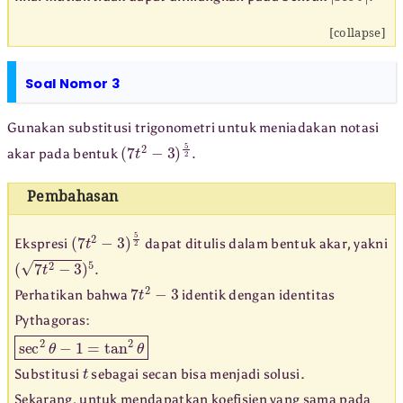
[collapse]
Soal Nomor 3
Gunakan substitusi trigonometri untuk meniadakan notasi
(
7
t
2
−
3
)
5
2
.
akar pada bentuk
Pembahasan
(
7
t
2
−
3
)
5
2
Ekspresi
dapat ditulis dalam bentuk akar, yakni
(
7
t
2
−
3
)
5
.
7
t
2
−
3
Perhatikan bahwa
identik dengan identitas
Pythagoras:
sec
2
θ
−
1
=
tan
2
θ
t
Substitusi
sebagai secan bisa menjadi solusi.
Sekarang, untuk mendapatkan koefisien yang sama pada