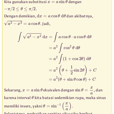
Kita gunakan substitusi
dengan
−
π
/
2
≤
θ
≤
π
/
2
.
d
x
=
a
cos
θ
d
θ
Dengan demikian,
dan akibatnya,
a
2
−
x
2
=
a
cos
θ
. Jadi,
∫
a
2
−
x
2
d
x
=
∫
a
cos
θ
⋅
a
cos
θ
d
θ
=
a
2
∫
cos
2
θ
d
θ
=
a
2
∫
(
1
+
cos
2
x
=
a
sin
θ
sin
θ
=
x
a
Sekarang,
ekuivalen dengan
, dan
θ
karena interval
kita batasi sedemikian rupa, maka sinus
θ
=
sin
−
1
(
x
a
)
memiliki invers, yakni
.
Selanjutnya, perhatikan segitiga siku-siku berikut