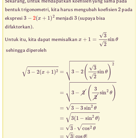
Sekarang, untuk mendapatkan koefisien yang sama pada
2
bentuk trigonometri, kita harus mengubah koefisien
pada
3
−
2
(
x
+
1
)
2
3
ekspresi
menjadi
(supaya bisa
difaktorkan).
x
+
1
=
3
2
sin
θ
Untuk itu, kita dapat memisalkan
sehingga diperoleh
3
−
2
(
x
+
1
)
2
=
3
−
2
(
3
2
sin
θ
)
2
=
3
−
2
(
3
2
sin
2
θ
)
=
3
−
3
sin
2
θ
=
3