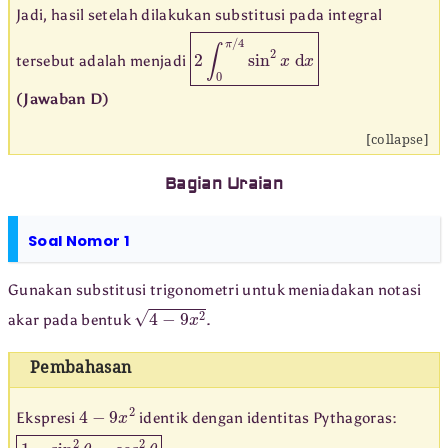
Jadi, hasil setelah dilakukan substitusi pada integral
2
∫
0
π
/
4
sin
2
x
d
x
tersebut adalah menjadi
(Jawaban D)
[collapse]
Bagian Uraian
Soal Nomor 1
Gunakan substitusi trigonometri untuk meniadakan notasi
4
−
9
x
2
akar pada bentuk
.
Pembahasan
4
−
9
x
2
Ekspresi
identik dengan identitas Pythagoras:
1
−
sin
2
θ
=
cos
2
θ