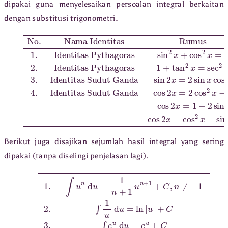
dipakai guna menyelesaikan persoalan integral berkaitan
dengan substitusi trigonometri.
ut Ganda
Identitas Pyth
ut Ganda
cos
Identitas Pyth
agoras
2
No
x
sin
agoras
=
.
2
Nama Identitas
cos
2
1
+
x
=
tan
2
sin
2
x
sin
−
2
2
1
x
cos
x
x
=
+
cos
sec
cos
2
x
x
2
=
4.
2
Rumus
x
1
x
3.
−
Identitas Sud
=
2
Identitas Sud
1
sin
2.
2
1.
cos
2
x
=
cos
2
x
−
s
Berikut juga disajikan sejumlah hasil integral yang sering
dipakai (tanpa diselingi penjelasan lagi).
1.
∫
u
n
d
u
=
1
n
+
1
u
n
+
1
+
C
,
n
≠
−
1
2.
∫
1
u
d
u
=
ln
|
u
|
+
C
3.
∫
e