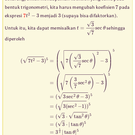
7
bentuk trigonometri, kita harus mengubah koefisien
pada
7
t
2
−
3
3
ekspresi
menjadi
(supaya bisa difaktorkan).
t
=
3
7
sec
θ
Untuk itu, kita dapat memisalkan
sehingga
diperoleh
(
7
t
(
2
3
−
sec
3
)
5
2
=
θ
(
−
7
(
3
(
3
3
)
⋅
5
7
|
tan
sec
=
(
3
(
θ
θ
sec
)
)
2
5
−
=
2
3
3
−
)
5
5
1
2
)
=
|
)
tan
(
5
7
=
(
(
3
θ
3
7
|
5
⋅
sec
tan
2
2
θ
θ
)
)
−
5
3
=
)
5
=