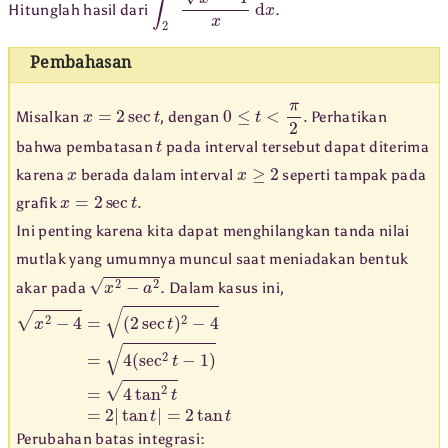
Hitunglah hasil dari
.
Pembahasan
x
=
2
sec
t
0
≤
t
<
π
2
.
Misalkan
, dengan
Perhatikan
t
bahwa pembatasan
pada interval tersebut dapat diterima
x
x
≥
2
karena
berada dalam interval
seperti tampak pada
x
=
2
sec
t
.
grafik
Ini penting karena kita dapat menghilangkan tanda nilai
mutlak yang umumnya muncul saat meniadakan bentuk
x
2
−
a
2
akar pada
. Dalam kasus ini,
x
(
2
2
sec
−
4
=
t
)
2
−
4
=
4
(
sec
2
t
−
1
)
=
4
tan
2
t
=
2
|
tan
t
|
=
2
tan
t
Perubahan batas integrasi: