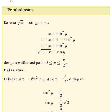
Pembahasan
x
=
sin
y
Karena
, maka
x
=
sin
2
y
1
−
x
=
1
−
cos
2
y
1
−
x
=
sin
2
y
1
−
x
=
sin
y
y
0
≤
y
≤
π
2
.
dengan
dibatasi pada
Batas atas:
x
=
sin
2
y
x
=
1
2
Diketahui
. Untuk
, didapat
sin
2
y
=
1
2
sin
y
=
1
2
2
⇒
y
=
π
4