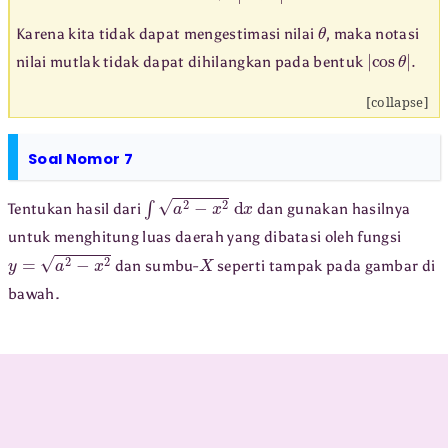
θ
Karena kita tidak dapat mengestimasi nilai
, maka notasi
|
cos
θ
|
.
nilai mutlak tidak dapat dihilangkan pada bentuk
[collapse]
Soal Nomor 7
∫
a
2
−
x
2
d
x
Tentukan hasil dari
dan gunakan hasilnya
untuk menghitung luas daerah yang dibatasi oleh fungsi
y
=
a
2
−
x
2
X
dan sumbu-
seperti tampak pada gambar di
bawah.