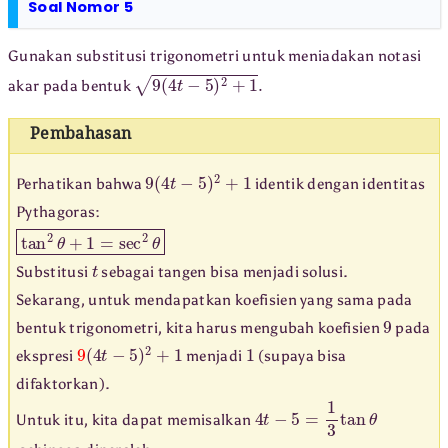
Soal Nomor 5
Gunakan substitusi trigonometri untuk meniadakan notasi
9
(
4
t
−
5
)
2
+
1
.
akar pada bentuk
Pembahasan
9
(
4
t
−
5
)
2
+
1
Perhatikan bahwa
identik dengan identitas
Pythagoras:
tan
2
θ
+
1
=
sec
2
θ
t
Substitusi
sebagai tangen bisa menjadi solusi.
Sekarang, untuk mendapatkan koefisien yang sama pada
9
bentuk trigonometri, kita harus mengubah koefisien
pada
9
(
4
t
−
5
)
2
+
1
1
ekspresi
menjadi
(supaya bisa
difaktorkan).
4
t
−
5
=
1
3
tan
θ
Untuk itu, kita dapat memisalkan