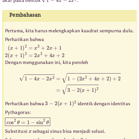
akar pada bentuk
Pembahasan
Pertama, kita harus melengkapkan kuadrat sempurna dulu.
Perhatikan bahwa
(
x
+
1
)
2
=
x
2
+
2
x
+
1
2
(
x
+
1
)
2
=
2
x
2
+
4
x
+
2
Dengan menggunakan ini, kita peroleh
1
−
4
x
−
2
x
2
=
1
−
(
2
x
2
+
4
x
+
2
)
+
2
=
3
−
2
(
x
+
1
)
2
3
−
2
(
x
+
1
)
2
Perhatikan bahwa
identik dengan identitas
Pythagoras:
cos
2
θ
=
1
−
sin
2
θ
x
Substitusi
sebagai sinus bisa menjadi solusi.