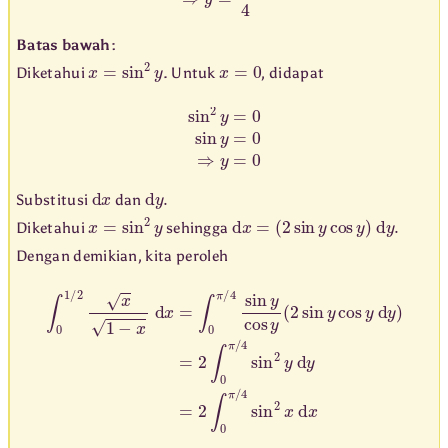
Batas bawah:
x
=
sin
2
y
x
=
0
Diketahui
. Untuk
, didapat
sin
2
y
=
0
sin
y
=
0
⇒
y
=
0
d
x
d
y
.
Substitusi
dan
x
=
sin
2
y
d
x
=
(
2
sin
y
cos
y
)
d
y
.
Diketahui
sehingga
Dengan demikian, kita peroleh
∫
0
1
/
2
x
1
−
x
d
x
=
∫
0
π
/
4
sin
y
cos
y
(
2
sin
y
cos
y
d
y
)
=
2
∫
0
π
/
4
sin