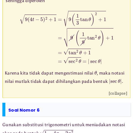
sehingga diperoleh
9
(
4
t
−
5
)
2
+
1
=
9
(
1
3
tan
θ
)
2
+
1
=
9
(
1
9
tan
2
θ
)
+
1
=
tan
2
θ
+
1
=
s
θ
Karena kita tidak dapat mengestimasi nilai
, maka notasi
|
sec
θ
|
.
nilai mutlak tidak dapat dihilangkan pada bentuk
[collapse]
Soal Nomor 6
Gunakan substitusi trigonometri untuk meniadakan notasi
1
−
4
x
−
2
x
2
.