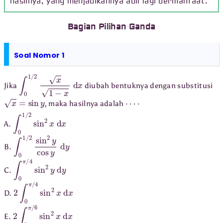
hasilnya, yang menjadikannya adil lagi bermanfaat.
Bagian Pilihan Ganda
Soal Nomor 1
∫
0
1
/
2
x
1
−
x
d
x
Jika
diubah bentuknya dengan substitusi
x
=
sin
y
⋯
⋅
, maka hasilnya adalah
∫
0
1
/
2
sin
2
x
d
x
A.
∫
0
1
/
2
sin
2
y
cos
y
d
y
B.
∫
0
π
/
4
sin
2
y
d
y
C.
2
∫
0
π
/
4
sin
2
x
d
x
D.
2
∫
0
π
/
6
sin
2
x
d
x
E.