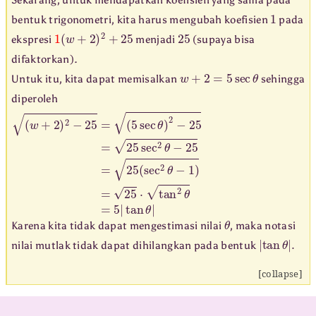
Sekarang, untuk mendapatkan koefisien yang sama pada
1
bentuk trigonometri, kita harus mengubah koefisien
pada
1
(
w
+
2
)
2
+
25
25
ekspresi
menjadi
(supaya bisa
difaktorkan).
w
+
2
=
5
sec
θ
Untuk itu, kita dapat memisalkan
sehingga
diperoleh
(
(
w
5
sec
+
2
)
θ
2
)
−
2
25
−
25
=
=
25
sec
2
θ
−
25
=
25
(
sec
2
θ
−
1
)
=
25
⋅
tan
2
θ
=
5
θ
Karena kita tidak dapat mengestimasi nilai
, maka notasi
|
tan
θ
|
.
nilai mutlak tidak dapat dihilangkan pada bentuk
[collapse]