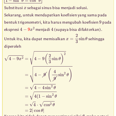
x
Substitusi
sebagai sinus bisa menjadi solusi.
Sekarang, untuk mendapatkan koefisien yang sama pada
9
bentuk trigonometri, kita harus mengubah koefisien
pada
4
−
9
x
2
4
ekspresi
menjadi
(supaya bisa difaktorkan).
x
=
2
3
sin
θ
Untuk itu, kita dapat memisalkan
sehingga
diperoleh
4
−
9
x
2
=
4
−
9
(
2
3
sin
θ
)
2
=
4
−
9
(
4
9
sin
2
θ
)
=
4
−
4
sin
2
θ
=
4
(
1
−
θ