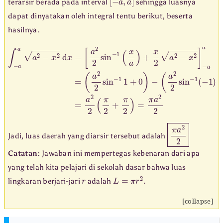
terarsir berada pada interval
sehingga luasnya
dapat dinyatakan oleh integral tentu berikut, beserta
hasilnya.
∫
−
a
a
(
a
a
2
2
−
2
x
sin
2
d
−
x
1
=
(
(
[
−
a
a
1
2
2
)
2
+
2
sin
0
sin
)
=
−
−
a
1
1
2
1
(
+
2
x
0
(
a
π
)
)
2
+
−
+
x
π
2
2
a
)
2
=
−
π
x
a
2
2
]
2
−
a
a
=
π
a
2
2
Jadi, luas daerah yang diarsir tersebut adalah
Catatan:
Jawaban ini mempertegas kebenaran dari apa
yang telah kita pelajari di sekolah dasar bahwa luas
r
L
=
π
r
2
.
lingkaran berjari-jari
adalah
[collapse]