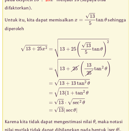
difaktorkan).
x
=
13
5
tan
θ
Untuk itu, kita dapat memisalkan
sehingga
diperoleh
13
+
25
x
2
=
13
+
25
(
13
5
tan
θ
)
2
=
13
+
25
(
13
25
tan
2
θ
)
=
13
+
13
θ
Karena kita tidak dapat mengestimasi nilai
, maka notasi
|
sec
θ
|
.
nilai mutlak tidak dapat dihilangkan pada bentuk