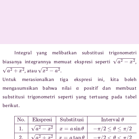
Integral yang melibatkan substitusi trigonometri
a
2
−
x
biasanya integrannya memuat ekspresi seperti
,
a
2
+
x
2
x
2
−
a
2
, atau
.
Untuk merasionalkan tiga ekspresi ini, kita boleh
a
mengasumsikan bahwa nilai
positif dan membuat
substitusi trigonometri seperti yang tertuang pada tabel
berikut.
No.
Ekspresi
Substitusi
Interval
θ
1.
a
2
−
x
2
x
=
a
sin
θ