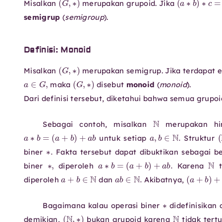
Misalkan
merupakan grupoid. Jika
semigrup
(
semigroup
).
Definisi: Monoid
(
G
,
∗
)
Misalkan
merupakan semigrup. Jika terdapat e
a
∈
G
,
(
G
,
∗
)
maka
disebut
monoid
(
monoid
).
Dari definisi tersebut, diketahui bahwa semua grup
N
Sebagai contoh, misalkan
merupakan himp
(
a
+
b
a
)
+
∗
a
b
b
=
a
,
b
∈
N
.
untuk setiap
Struktur
∗
.
biner
Fakta tersebut dapat dibuktikan sebagai b
∗
,
(
a
+
b
a
)
+
∗
a
b
b
=
.
biner
diperoleh
Karena
t
a
+
b
∈
N
a
b
∈
N
.
(
a
+
diperoleh
dan
Akibatnya,
∗
Bagaimana kalau operasi biner
didefinisikan
(
N
,
∗
)
N
demikian,
bukan grupoid karena
tidak tert