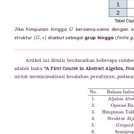
G
Jika himpunan hingga
bersama-sama dengan op
(
G
,
∗
)
struktur
disebut sebagai
grup hingga
(
finite 
Artikel ini ditulis berdasarkan beberapa sumb
adalah buku
“A First Course in Abstract Algebra, Fou
untuk meminimalisasi kesalahan penafsiran, padanan 
Grup Non-Abel
Sifat Komutatif
Closure Property
Algebraic Structure
No.
Non-Abelian Group
9.
Commutative Property
Bahasa Indonesia
Sifat Asosiatif
5.
Binary Operation
Grupoid
Groupoid
Associative Property
3.
Himpunan Takkoson
16.
Bahasa Inggris
Tabel Cayley
13.
6.
Grup Komuta
Semigrup
Cayle
1.
Se
Al
10.