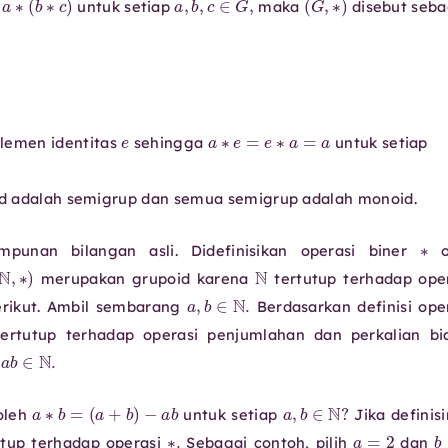
untuk setiap
maka
disebut seba
e
a
∗
e
=
e
∗
a
=
a
lemen identitas
sehingga
untuk setiap
oid adalah semigrup dan semua semigrup adalah monoid.
unan bilangan asli. Didefinisikan operasi biner
o
(
N
,
∗
)
N
merupakan grupoid karena
tertutup terhadap ope
a
,
b
∈
N
.
erikut. Ambil sembarang
Berdasarkan definisi ope
N
ertutup terhadap operasi penjumlahan dan perkalian bi
b
)
+
a
b
∈
N
.
−
a
b
a
∗
b
=
(
a
+
b
)
a
,
b
∈
N
?
 oleh
untuk setiap
Jika definis
∗
.
a
=
2
utup terhadap operasi
Sebagai contoh, pilih
dan