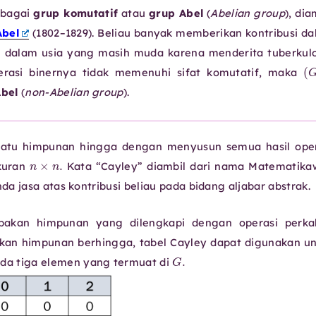
ebagai
grup komutatif
atau
grup Abel
(
Abelian group
), dia
Abel
(1802–1829). Beliau banyak memberikan kontribusi d
al dalam usia yang masih muda karena menderita tuberkulo
rasi binernya tidak memenuhi sifat komutatif, maka
bel
(
non-Abelian group
).
suatu himpunan hingga dengan menyusun semua hasil ope
n
×
n
.
ukuran
Kata “Cayley” diambil dari nama Matematika
da jasa atas kontribusi beliau pada bidang aljabar abstrak.
akan himpunan yang dilengkapi dengan operasi perkal
an himpunan berhingga, tabel Cayley dapat digunakan u
2
G
.
da tiga elemen yang termuat di