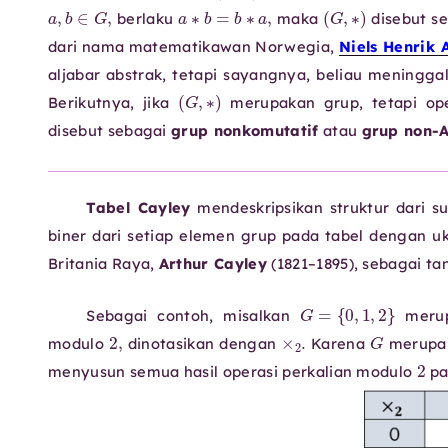
a
,
b
∈
G
,
a
∗
b
=
b
∗
a
,
(
G
,
∗
)
berlaku
maka
disebut s
dari nama matematikawan Norwegia,
Niels Henrik 
aljabar abstrak, tetapi sayangnya, beliau meningg
(
G
,
∗
)
Berikutnya, jika
merupakan grup, tetapi ope
disebut sebagai
grup nonkomutatif
atau
grup non-A
Tabel Cayley
mendeskripsikan struktur dari 
biner dari setiap elemen grup pada tabel dengan 
Britania Raya,
Arthur Cayley
(1821–1895), sebagai tan
{
0
,
1
,
G
2
}
=
Sebagai contoh, misalkan
merup
2
,
×
2
.
G
modulo
dinotasikan dengan
Karena
merupak
menyusun semua hasil operasi perkalian modulo
pa