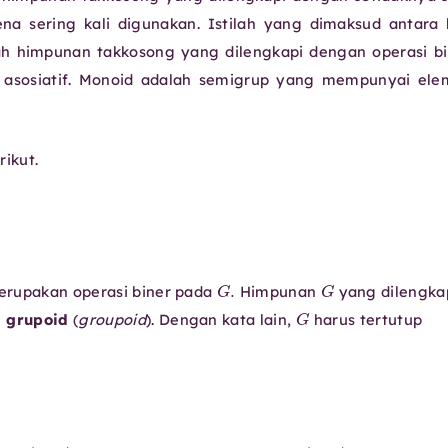
na sering kali digunakan. Istilah yang dimaksud antara 
ah himpunan takkosong yang dilengkapi dengan operasi bi
t asosiatif. Monoid adalah semigrup yang mempunyai el
ikut.
G
.
G
rupakan operasi biner pada
Himpunan
yang dilengka
G
i
grupoid
(
groupoid
). Dengan kata lain,
harus tertutup
a
∗
(
b
∗
c
)
a
,
b
,
c
∈
G
,
(
G
,
∗
)