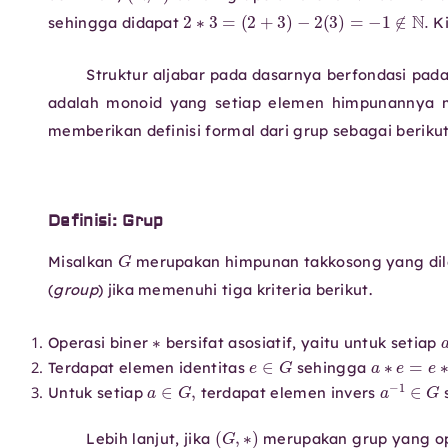
2
∗
3
=
(
2
+
3
)
−
2
(
3
)
=
−
1
∉
N
.
sehingga didapat
Ki
Struktur aljabar pada dasarnya berfondasi pada
adalah monoid yang setiap elemen himpunannya me
memberikan definisi formal dari grup sebagai berikut
Definisi: Grup
G
Misalkan
merupakan himpunan takkosong yang dil
(
group
) jika memenuhi tiga kriteria berikut.
∗
Operasi biner
bersifat asosiatif, yaitu untuk setiap
e
∈
G
a
∗
e
=
e
∗
Terdapat elemen identitas
sehingga
a
∈
G
,
a
−
1
∈
G
Untuk setiap
terdapat elemen invers
(
G
,
∗
)
Lebih lanjut, jika
merupakan grup yang ope