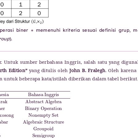
∗
erasi biner
memenuhi kriteria sesuai definisi grup, 
group
).
er. Untuk sumber berbahasa Inggris, salah satu yang digun
rth Edition”
yang ditulis oleh
John B. Fralegh
. Oleh karena 
untuk beberapa kata/istilah diberikan dalam tabel berikut
g
tif
y Table
migroup
jabar Abstrak
Elemen identitas
Nonempty Set
Finite Group
Commutative Group
17.
7.
Monoid
Himpunan Hingga
Abstract Algebra
4.
Identity Element
Struktur Aljabar
Monoid
14.
8.
Sifat Ketertutupan
Grup Abel
Finite Set
2.
Operasi Biner
11.
Invers
Abelian Group
18.
Grup Hingga
Inverse
12.
15.