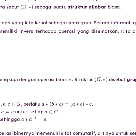
(
N
,
∗
)
ta sebut
sebagai suatu
struktur aljabar
biasa.
 apa yang kita kenal sebagai teori grup. Secara informal, 
miliki invers terhadap operasi yang disematkan. Kita 
.
∗
.
(
G
,
∗
)
engkapi dengan operasi biner
Struktur
disebut
gru
a
,
b
,
c
∈
G
,
a
∗
(
b
∗
c
)
=
(
a
∗
b
)
∗
c
.
berlaku
a
=
a
a
∈
G
.
untuk setiap
a
∗
a
−
1
=
e
.
sehingga
rasi binernya memenuhi sifat komutatif, artinya untuk se