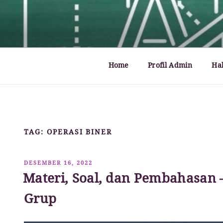
Lompat
ke
MATHCYBER1997
God used beautiful mathematics in creating the wo
konten
Home
Profil Admin
Ha
TAG:
OPERASI BINER
DIPOSKAN
DESEMBER 16, 2022
PADA
Materi, Soal, dan Pembahasan 
Grup