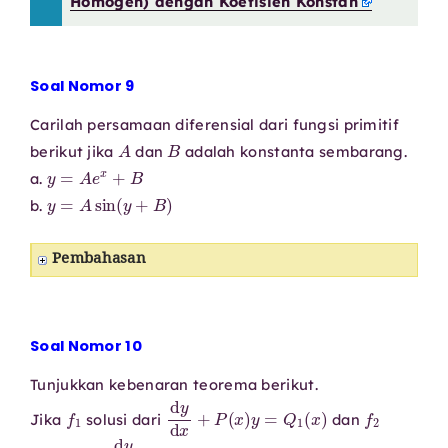
Homogen) dengan Koefisien Konstan
Soal Nomor 9
Carilah persamaan diferensial dari fungsi primitif
A
B
berikut jika
dan
adalah konstanta sembarang.
y
=
A
e
x
+
B
a.
y
=
A
sin
(
y
+
B
)
b.
Pembahasan
Soal Nomor 10
Tunjukkan kebenaran teorema berikut.
f
1
d
y
d
x
+
P
(
x
)
y
=
Q
1
(
x
)
f
2
Jika
solusi dari
dan
d
y
d
x
+
P
(
x
)
y
=
Q
2
(
x
)
,
f
1
+
f
2