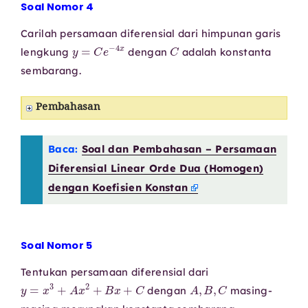
Soal Nomor 4
Carilah persamaan diferensial dari himpunan garis
y
=
C
e
−
4
x
C
lengkung
dengan
adalah konstanta
sembarang.
Pembahasan
Baca:
Soal dan Pembahasan – Persamaan
Diferensial Linear Orde Dua (Homogen)
dengan Koefisien Konstan
Soal Nomor 5
Tentukan persamaan diferensial dari
y
=
x
3
+
A
x
2
+
B
x
+
C
A
,
B
,
C
dengan
masing-