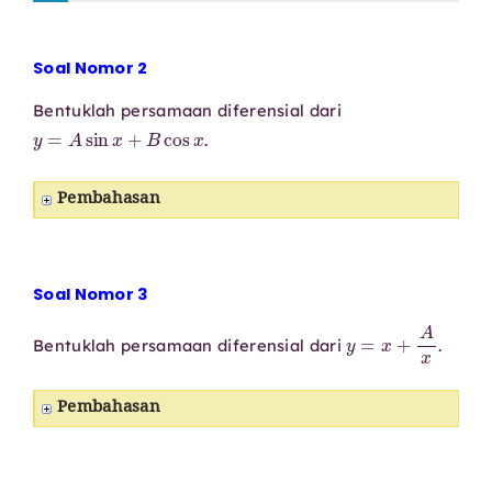
Soal Nomor 2
Bentuklah persamaan diferensial dari
y
=
A
sin
x
+
B
cos
x
.
Pembahasan
Soal Nomor 3
y
=
x
+
A
x
Bentuklah persamaan diferensial dari
.
Pembahasan