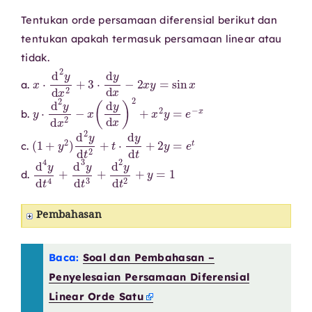
Tentukan orde persamaan diferensial berikut dan
tentukan apakah termasuk persamaan linear atau
tidak.
x
⋅
d
2
y
d
x
2
+
3
⋅
d
y
d
x
−
2
x
y
=
sin
x
a.
y
⋅
d
2
y
d
x
2
−
x
(
d
y
d
x
)
2
+
x
2
y
=
e
−
x
b.
(
1
+
y
2
)
d
2
y
d
t
2
+
t
⋅
d
y
d
t
+
2
y
=
e
t
c.
d
4
y
d
t
4
+
d
3
y
d
t
3
+
d
2
y
d
t
2
+
y
=
1
d.
Pembahasan
Baca:
Soal dan Pembahasan –
Penyelesaian Persamaan Diferensial
Linear Orde Satu