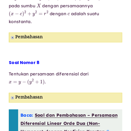
X
pada sumbu
dengan persamaannya
(
x
−
c
)
2
+
y
2
=
r
2
c
dengan
adalah suatu
konstanta.
Pembahasan
Soal Nomor 8
Tentukan persamaan diferensial dari
x
=
y
−
(
y
2
+
1
)
.
Pembahasan
Baca:
Soal dan Pembahasan – Persamaan
Diferensial Linear Orde Dua (Non-