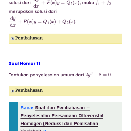
solusi dari
maka
merupakan solusi dari
d
y
d
x
+
P
(
x
)
y
=
Q
1
(
x
)
+
Q
2
(
x
)
.
Pembahasan
Soal Nomor 11
2
y
′
′
−
8
=
0.
Tentukan penyelesaian umum dari
Pembahasan
Baca:
Soal dan Pembahasan –
Penyelesaian Persamaan Diferensial
Homogen (Reduksi dan Pemisahan