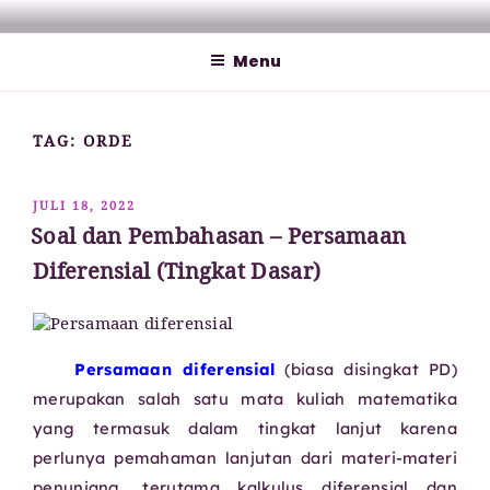
Lompat
MATHCYBER1997
God used beautiful mathematics in creating the world – Paul
ke
Dirac
Menu
konten
TAG:
ORDE
DIPOSKAN
JULI 18, 2022
PADA
Soal dan Pembahasan – Persamaan
Diferensial (Tingkat Dasar)
Persamaan diferensial
(biasa disingkat PD)
merupakan salah satu mata kuliah matematika
yang termasuk dalam tingkat lanjut karena
perlunya pemahaman lanjutan dari materi-materi
penunjang, terutama kalkulus diferensial dan