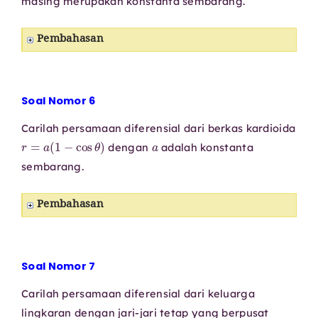
masing merupakan konstanta sembarang.
Pembahasan
Soal Nomor 6
Carilah persamaan diferensial dari berkas kardioida
r
=
a
(
1
−
cos
θ
)
a
dengan
adalah konstanta
sembarang.
Pembahasan
Soal Nomor 7
Carilah persamaan diferensial dari keluarga
lingkaran dengan jari-jari tetap yang berpusat