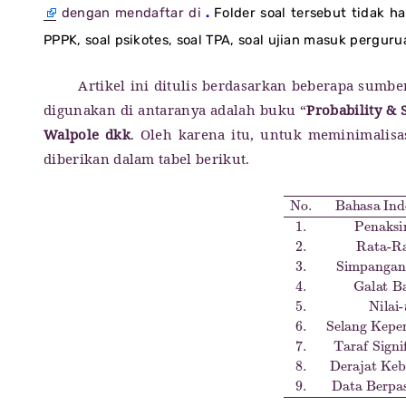
dengan mendaftar di
.
Folder soal tersebut tidak h
PPPK, soal psikotes, soal TPA, soal ujian masuk pergur
Artikel ini ditulis berdasarkan beberapa sumb
digunakan di antaranya adalah buku “
Probability & S
Walpole dkk
. Oleh karena itu, untuk meminimalisa
diberikan dalam tabel berikut.
No.
Taraf Signifikansi
Standard Deviation
Bahasa Indonesia
4.
Significance Value
Galat Baku
Bahasa Inggris
Standard Error
8.
Derajat Kebeb
1.
Penaksir
5.
Nilai-
t