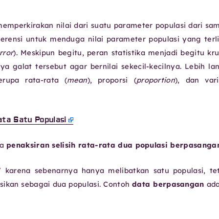
emperkirakan nilai dari suatu parameter populasi dari sa
ferensi untuk menduga nilai parameter populasi yang terl
rror
). Meskipun begitu, peran statistika menjadi begitu kru
a galat tersebut agar bernilai sekecil-kecilnya. Lebih lan
rupa rata-rata (
mean
), proporsi (
proportion
), dan var
ata Satu Populasi
da
penaksiran selisih rata-rata dua populasi berpasanga
 karena sebenarnya hanya melibatkan satu populasi, te
ikan sebagai dua populasi. Contoh
data berpasangan
ada