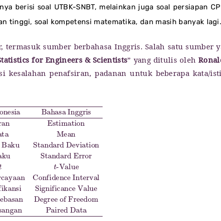
anya berisi soal UTBK-SNBT, melainkan juga soal persiapan C
uan tinggi, soal kompetensi matematika, dan masih banyak lagi
er, termasuk sumber berbahasa Inggris. Salah satu sumber 
tatistics for Engineers & Scientists
” yang ditulis oleh
Ronal
si kesalahan penafsiran, padanan untuk beberapa kata/ist
asan
an
t
-Value
Estimation
Degree of Freedom
6.
Selang Kepercayaan
2.
Rata-Rata
9.
Mean
Data Berpasangan
Confidence Interval
3.
Simpangan Baku
Paired Data
7.