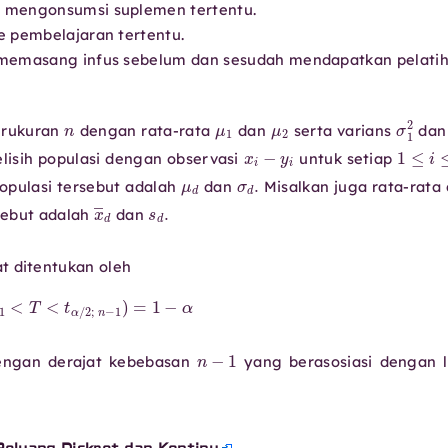
 mengonsumsi suplemen tertentu.
e pembelajaran tertentu.
 memasang infus sebelum dan sesudah mendapatkan pelati
n
μ
1
μ
2
σ
erukuran
dengan rata-rata
dan
serta varians
da
x
i
−
y
i
1
elisih populasi dengan observasi
untuk setiap
μ
d
σ
d
.
populasi tersebut adalah
dan
Misalkan juga rata-rata
x
―
d
s
d
.
rsebut adalah
dan
d
t ditentukan oleh
n
−
1
<
T
<
t
α
/
2
;
n
−
1
)
=
1
−
α
t
n
−
1
ngan derajat kebebasan
yang berasosiasi dengan 