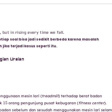
, but in rising every time we fall.
tiap soal bisa jadi sedikit berbeda karena masalah
ika terjadi kasus seperti itu.
gian Uraian
nggunaan mesin lari (
treadmill
) terhadap berat badan
15
ak
orang pengunjung pusat kebugaran (
fitness center
).
badan sebelum dan sesudah menggunakan mesin lari sela