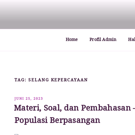
Lompat
ke
MATHCYBER1997
God used beautiful mathematics in creating the wo
konten
Home
Profil Admin
Ha
TAG:
SELANG KEPERCAYAAN
DIPOSKAN
JUNI 25, 2023
PADA
Materi, Soal, dan Pembahasan –
Populasi Berpasangan