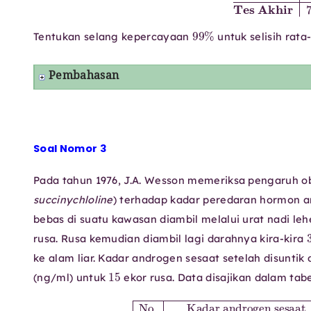
99
%
Tentukan selang kepercayaan
untuk selisih rata
Pembahasan
Soal Nomor 3
Pada tahun 1976, J.A. Wesson memeriksa pengaruh ob
succinychloline
) terhadap kadar peredaran hormon an
bebas di suatu kawasan diambil melalui urat nadi le
rusa. Rusa kemudian diambil lagi darahnya kira-kira
ke alam liar. Kadar androgen sesaat setelah disuntik
15
(ng/ml) untuk
ekor rusa. Data disajikan dalam tabe
91
No.
(
d
7
,
i
31
)
Kadar androgen sesaat
1.
8.
2
4
,
76
,
79
7
,
18
02
,
4
53
,
26
13
2.
,
74
5
,
9.
18
7
3
,
39
,
10
7
Kadar androgen 3
,
−
91
2
68
,
0
08
,
03
,
52
3.
14.
10.
2
,
68
67
7
,
,
30
5
48
,
44
4
94
setela
,
85
2
,
,
0