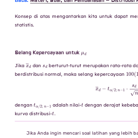
Baca:
Materi, Soal, dan Pembahasan – Distribusi 
Konsep di atas mengantarkan kita untuk dapat mena
statistis.
μ
d
Selang Kepercayaan untuk
x
―
d
s
d
Jika
dan
berturut-turut merupakan rata-rata da
100
(
berdistribusi normal, maka selang kepercayaan
x
―
d
−
t
α
/
2
;
n
−
1
⋅
s
t
α
/
2
;
n
−
1
t
dengan
adalah nilai-
dengan derajat kebeb
t
.
kurva distribusi-
Jika Anda ingin mencari soal latihan yang lebih 