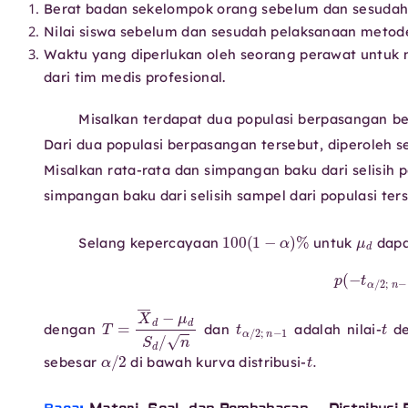
Berat badan sekelompok orang sebelum dan sesudah
Nilai siswa sebelum dan sesudah pelaksanaan metod
Waktu yang diperlukan oleh seorang perawat untuk
dari tim medis profesional.
Misalkan terdapat dua populasi berpasangan b
Dari dua populasi berpasangan tersebut, diperoleh s
Misalkan rata-rata dan simpangan baku dari selisih 
simpangan baku dari selisih sampel dari populasi te
100
(
1
−
α
)
%
μ
Selang kepercayaan
untuk
dapa
p
(
−
t
α
/
2
;
T
=
X
―
d
−
μ
d
S
d
/
n
t
α
/
2
;
n
−
1
dengan
dan
adalah nilai-
de
α
/
2
t
.
sebesar
di bawah kurva distribusi-