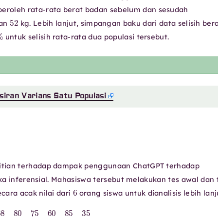
peroleh rata-rata berat badan sebelum dan sesudah
52
dan
kg. Lebih lanjut, simpangan baku dari data selisih ber
%
untuk selisih rata-rata dua populasi tersebut.
siran Varians Satu Populasi
litian terhadap dampak penggunaan ChatGPT terhadap
ika inferensial. Mahasiswa tersebut melakukan tes awal dan 
6
cara acak nilai dari
orang siswa untuk dianalisis lebih lanj
85
35
Tes Akhir
78
88
80
80
82
55