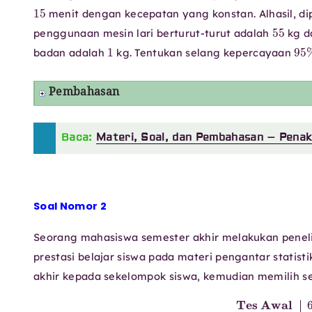
15
menit dengan kecepatan yang konstan. Alhasil, di
55
penggunaan mesin lari berturut-turut adalah
kg 
1
95
badan adalah
kg. Tentukan selang kepercayaan
Pembahasan
Baca:
Materi, Soal, dan Pembahasan – Penak
Soal Nomor 2
Seorang mahasiswa semester akhir melakukan pene
prestasi belajar siswa pada materi pengantar statist
akhir kepada sekelompok siswa, kemudian memilih se
Tes Awal
68
80
75
60