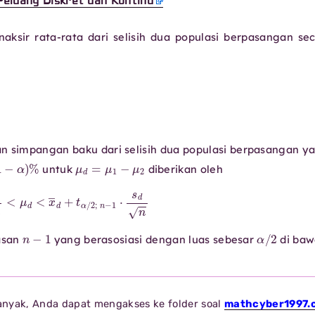
Peluang Diskret dan Kontinu
ksir rata-rata dari selisih dua populasi berpasangan se
n simpangan baku dari selisih dua populasi berpasangan y
1
−
α
)
%
μ
d
=
μ
1
−
μ
2
untuk
diberikan oleh
d
n
<
μ
d
<
x
―
d
+
t
α
/
2
;
n
−
1
⋅
s
d
n
n
−
1
α
/
2
asan
yang berasosiasi dengan luas sebesar
di baw
banyak, Anda dapat mengakses ke folder soal
mathcyber1997.