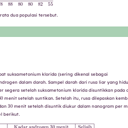
-rata dua populasi tersebut.
at suksametonium klorida (sering dikenal sebagai
drogen dalam darah. Sampel darah dari rusa liar yang hid
her segera setelah suksametonium klorida disuntikkan pada 
30
menit setelah suntikan. Setelah itu, rusa dilepaskan kemb
30
 dan
menit setelah disuntik diukur dalam nanogram per m
l berikut.
0 menit
h rusa disuntik (ng/ml)
3
76
−
2
26
4.
,
45
3
,
55
,
05
11.
15.
Selisih
3
11
,
99
17
,
78
,
0
04
11
,
94
setelah rusa disuntik (ng/ml)
41
,
10
5.
,
70
4
−
,
0
10
24
,
68
5
,
66
,
12.
21
1
3
,
,
11
90
6.
3
,
7
74
,
05
−
10
0
,
16
,
26
13.
3
,
26
21
7.
,
00
6
,
60
94
1
,