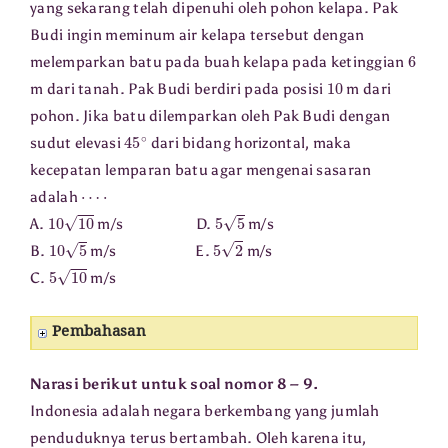
yang sekarang telah dipenuhi oleh pohon kelapa. Pak
Budi ingin meminum air kelapa tersebut dengan
6
melemparkan batu pada buah kelapa pada ketinggian
10
m dari tanah. Pak Budi berdiri pada posisi
m dari
pohon. Jika batu dilemparkan oleh Pak Budi dengan
45
∘
sudut elevasi
dari bidang horizontal, maka
kecepatan lemparan batu agar mengenai sasaran
⋯
⋅
adalah
10
10
5
5
A.
m/s D.
m/s
10
5
5
2
B.
m/s E.
m/s
5
10
C.
m/s
Pembahasan
Narasi berikut untuk soal nomor 8 – 9.
Indonesia adalah negara berkembang yang jumlah
penduduknya terus bertambah. Oleh karena itu,