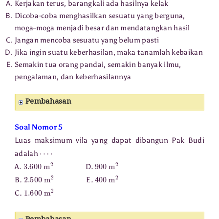
Kerjakan terus, barangkali ada hasilnya kelak
Dicoba-coba menghasilkan sesuatu yang berguna,
moga-moga menjadi besar dan mendatangkan hasil
Jangan mencoba sesuatu yang belum pasti
Jika ingin suatu keberhasilan, maka tanamlah kebaikan
Semakin tua orang pandai, semakin banyak ilmu,
pengalaman, dan keberhasilannya
Pembahasan
Soal Nomor 5
Luas maksimum vila yang dapat dibangun Pak Budi
⋯
⋅
adalah
3.600
m
2
900
m
2
A.
D.
2.500
m
2
400
m
2
B.
E.
1.600
m
2
C.