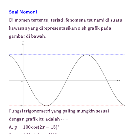
Soal Nomor 1
Di momen tertentu, terjadi fenomena tsunami di suatu
kawasan yang direpresentasikan oleh grafik pada
gambar di bawah.
Fungsi trigonometri yang paling mungkin sesuai
⋯
⋅
dengan grafik itu adalah
y
=
100
cos
(
2
x
−
15
)
∘
A.
y
=
100
sin
(
x
−
30
)
∘