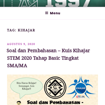
Lompat
MATHCYBER1997
God used beautiful mathematics in creating the world – Paul
ke
Dirac
Menu
konten
TAG:
KIHAJAR
DIPOSKAN
AGUSTUS 9, 2020
PADA
Soal dan Pembahasan – Kuis Kihajar
STEM 2020 Tahap Basic Tingkat
SMA/MA