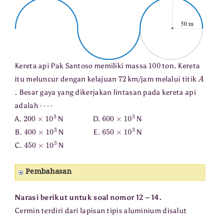
100
Kereta api Pak Santoso memiliki massa
ton. Kereta
72
A
itu meluncur dengan kelajuan
km/jam melalui titik
. Besar gaya yang dikerjakan lintasan pada kereta api
⋯
⋅
adalah
200
×
10
3
600
×
10
3
A.
N D.
N
400
×
10
3
650
×
10
3
B.
N E.
N
450
×
10
3
C.
N
Pembahasan
Narasi berikut untuk soal nomor 12 – 14.
Cermin terdiri dari lapisan tipis aluminium disalut