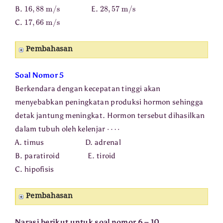
16
,
88
m/s
28
,
57
m/s
B.
E.
17
,
66
m/s
C.
Pembahasan
Soal Nomor 5
Berkendara dengan kecepatan tinggi akan
menyebabkan peningkatan produksi hormon sehingga
detak jantung meningkat. Hormon tersebut dihasilkan
⋯
⋅
dalam tubuh oleh kelenjar
A. timus D. adrenal
B. paratiroid E. tiroid
C. hipofisis
Pembahasan
Narasi berikut untuk soal nomor 6 – 10.