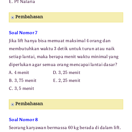
E. PT Nalaria
Pembahasan
Soal Nomor 7
4
Jika lift hanya bisa memuat maksimal
orang dan
3
membutuhkan waktu
detik untuk turun atau naik
setiap lantai, maka berapa menit waktu minimal yang
diperlukan agar semua orang mencapai lantai dasar?
4
3
,
25
A.
menit D.
menit
3
,
75
2
,
25
B.
menit E.
menit
3
,
5
C.
menit
Pembahasan
Soal Nomor 8
60
Seorang karyawan bermassa
kg berada di dalam lift.