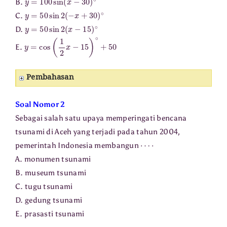
B.
y
=
50
sin
2
(
−
x
+
30
)
∘
C.
y
=
50
sin
2
(
x
−
15
)
∘
D.
y
=
cos
(
1
2
x
−
15
)
∘
+
50
E.
Pembahasan
Soal Nomor 2
Sebagai salah satu upaya memperingati bencana
tsunami di Aceh yang terjadi pada tahun 2004,
⋯
⋅
pemerintah Indonesia membangun
A. monumen tsunami
B. museum tsunami
C. tugu tsunami
D. gedung tsunami
E. prasasti tsunami