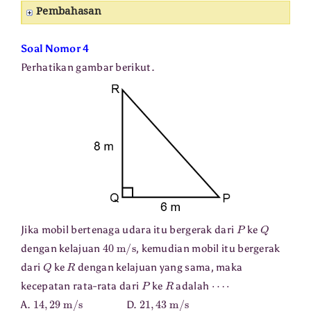
Pembahasan
Soal Nomor 4
Perhatikan gambar berikut.
P
Q
Jika mobil bertenaga udara itu bergerak dari
ke
40
m/s
dengan kelajuan
, kemudian mobil itu bergerak
Q
R
dari
ke
dengan kelajuan yang sama, maka
P
R
⋯
⋅
kecepatan rata-rata dari
ke
adalah
14
,
29
m/s
21
,
43
m/s
A.
D.