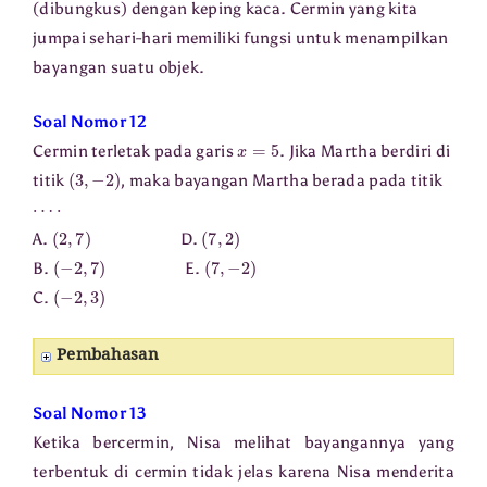
(dibungkus) dengan keping kaca. Cermin yang kita
jumpai sehari-hari memiliki fungsi untuk menampilkan
bayangan suatu objek.
Soal Nomor 12
x
=
5
Cermin terletak pada garis
. Jika Martha berdiri di
(
3
,
−
2
)
titik
, maka bayangan Martha berada pada titik
⋯
⋅
(
2
,
7
)
(
7
,
2
)
A.
D.
(
−
2
,
7
)
(
7
,
−
2
)
B.
E.
(
−
2
,
3
)
C.
Pembahasan
Soal Nomor 13
Ketika bercermin, Nisa melihat bayangannya yang
terbentuk di cermin tidak jelas karena Nisa menderita