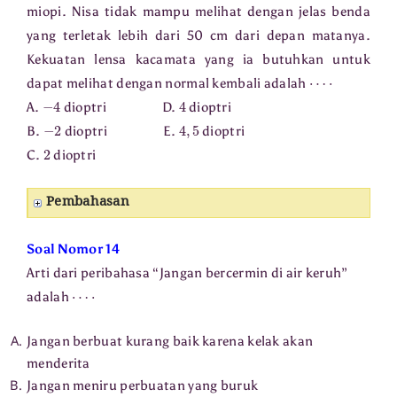
miopi. Nisa tidak mampu melihat dengan jelas benda
yang terletak lebih dari 50 cm dari depan matanya.
Kekuatan lensa kacamata yang ia butuhkan untuk
⋯
⋅
dapat melihat dengan normal kembali adalah
−
4
4
A.
dioptri D.
dioptri
−
2
4
,
5
B.
dioptri E.
dioptri
2
C.
dioptri
Pembahasan
Soal Nomor 14
Arti dari peribahasa “Jangan bercermin di air keruh”
⋯
⋅
adalah
Jangan berbuat kurang baik karena kelak akan
menderita
Jangan meniru perbuatan yang buruk