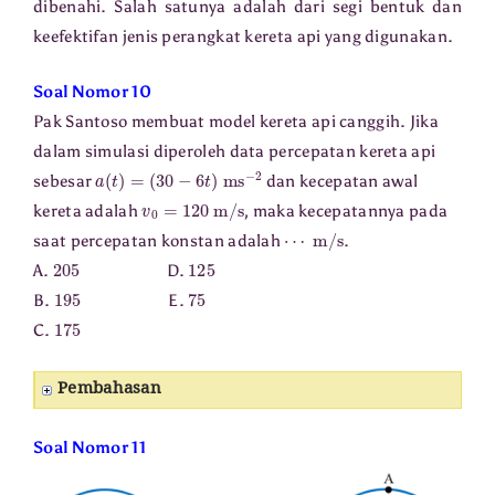
dibenahi. Salah satunya adalah dari segi bentuk dan
keefektifan jenis perangkat kereta api yang digunakan.
Soal Nomor 10
Pak Santoso membuat model kereta api canggih. Jika
dalam simulasi diperoleh data percepatan kereta api
a
(
t
)
=
(
30
−
6
t
)
m
s
−
2
sebesar
dan kecepatan awal
v
0
=
120
m
/
s
kereta adalah
, maka kecepatannya pada
⋯
m
/
s
saat percepatan konstan adalah
.
205
125
A.
D.
195
75
B.
E.
175
C.
Pembahasan
Soal Nomor 11