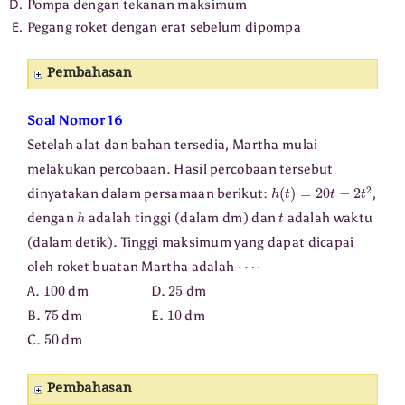
Pompa dengan tekanan maksimum
Pegang roket dengan erat sebelum dipompa
Pembahasan
Soal Nomor 16
Setelah alat dan bahan tersedia, Martha mulai
melakukan percobaan. Hasil percobaan tersebut
h
(
t
)
=
20
t
−
2
t
2
dinyatakan dalam persamaan berikut:
,
h
t
dengan
adalah tinggi (dalam dm) dan
adalah waktu
(dalam detik). Tinggi maksimum yang dapat dicapai
⋯
⋅
oleh roket buatan Martha adalah
100
25
A.
dm D.
dm
75
10
B.
dm E.
dm
50
C.
dm
Pembahasan