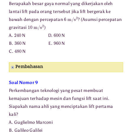
Berapakah besar gaya normal yang dikerjakan oleh
lantai lift pada orang tersebut jika lift bergerak ke
6
m
/
s
2
bawah dengan percepatan
? (Asumsi percepatan
10
m
/
s
2
gravitasi
)
240
600
A.
N D.
N
360
960
B.
N E.
N
480
C.
N
Pembahasan
Soal Nomor 9
Perkembangan teknologi yang pesat membuat
kemajuan terhadap mesin dan fungsi lift saat ini.
Siapakah nama ahli yang menciptakan lift pertama
kali?
A. Guglielmo Marconi
B. Galileo Galilei