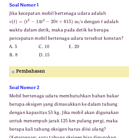
Soal Nomor 1
Jika kecepatan mobil bertenaga udara adalah
v
(
t
)
=
(
t
3
−
14
t
2
−
20
t
+
615
)
m/s
t
dengan
adalah
waktu dalam detik, maka pada detik ke berapa
percepatan mobil bertenaga udara tersebut konstan?
5
10
20
A.
C.
E.
8
15
B.
D.
Pembahasan
Soal Nomor 2
Mobil bertenaga udara membutuhkan bahan bakar
berupa oksigen yang dimasukkan ke dalam tabung
dengan kapasitas 53 kg. Jika mobil akan digunakan
125
untuk menempuh jarak
km pulang pergi, maka
berapa kali tabung oksigen harus diisi ulang?
(Keterangan: satu tabung oksigen bisa digunakan