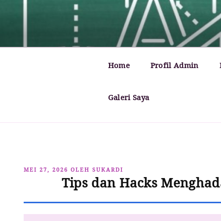
Lompat
ke
MATHCYBER1997
God used beautiful mathematics in creating the wo
konten
Home
Profil Admin
Galeri Saya
DIPOSKAN
MEI 27, 2026
OLEH
SUKARDI
Tips dan Hacks Menghad
PADA