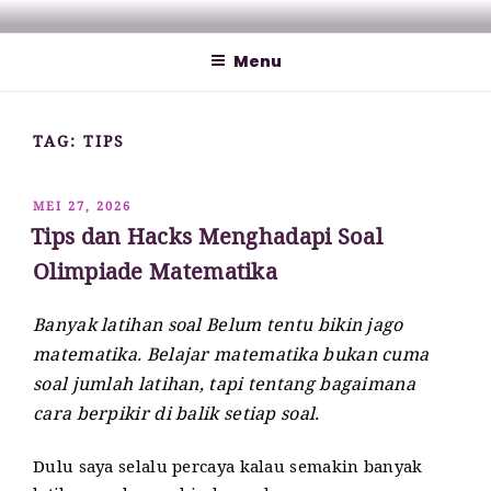
Lompat
MATHCYBER1997
God used beautiful mathematics in creating the world – Paul
ke
Dirac
Menu
konten
TAG:
TIPS
DIPOSKAN
MEI 27, 2026
PADA
Tips dan Hacks Menghadapi Soal
Olimpiade Matematika
Banyak latihan soal Belum tentu bikin jago
matematika. Belajar matematika bukan cuma
soal jumlah latihan, tapi tentang bagaimana
cara berpikir di balik setiap soal.
Dulu saya selalu percaya kalau semakin banyak