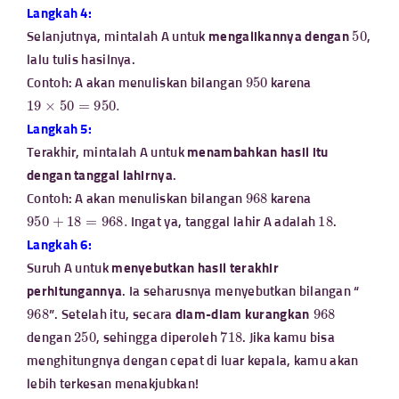
Langkah 4:
50
Selanjutnya, mintalah A untuk
mengalikannya dengan
,
lalu tulis hasilnya.
950
Contoh: A akan menuliskan bilangan
karena
19
×
50
=
950.
Langkah 5:
Terakhir, mintalah A untuk
menambahkan hasil itu
dengan tanggal lahirnya
.
968
Contoh: A akan menuliskan bilangan
karena
950
+
18
=
968.
18
Ingat ya, tanggal lahir A adalah
.
Langkah 6:
Suruh A untuk
menyebutkan hasil terakhir
perhitungannya
. Ia seharusnya menyebutkan bilangan “
968
968
”. Setelah itu, secara
diam-diam
kurangkan
250
718
dengan
, sehingga diperoleh
. Jika kamu bisa
menghitungnya dengan cepat di luar kepala, kamu akan
lebih terkesan menakjubkan!