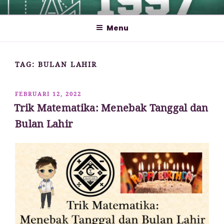
Lompat
MATHCYBER1997
God used beautiful mathematics in creating the world – Paul
ke
Dirac
Menu
konten
TAG:
BULAN LAHIR
DIPOSKAN
FEBRUARI 12, 2022
PADA
Trik Matematika: Menebak Tanggal dan
Bulan Lahir