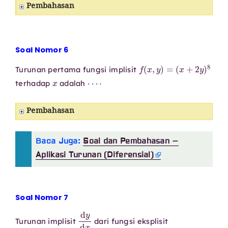
Pembahasan
Soal Nomor 6
f
(
x
,
y
)
=
(
x
+
2
y
)
8
Turunan pertama fungsi implisit
x
⋯
⋅
terhadap
adalah
Pembahasan
Baca Juga:
Soal dan Pembahasan –
Aplikasi Turunan (Diferensial)
Soal Nomor 7
d
y
d
x
Turunan implisit
dari fungsi eksplisit