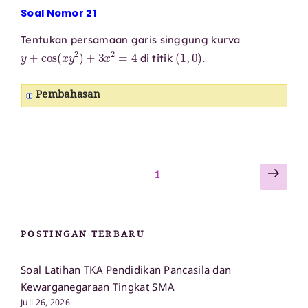
Soal Nomor 21
Tentukan persamaan garis singgung kurva
y
+
cos
(
x
y
2
)
+
3
x
2
=
4
(
1
,
0
)
.
di titik
Pembahasan
Lam
Paginasi
Laman
1
sela
pos
POSTINGAN TERBARU
Soal Latihan TKA Pendidikan Pancasila dan
Kewarganegaraan Tingkat SMA
Juli 26, 2026