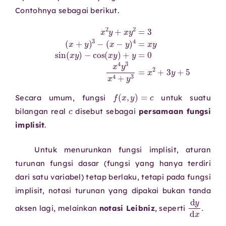
Contohnya sebagai berikut.
−
cos
x
2
y
(
+
x
x
y
y
)
+
2
y
=
=
3
0
(
x
x
+
4
y
y
)
3
3
x
−
4
(
x
+
−
y
y
3
)
=
4
x
=
2
x
+
y
3
sin
y
+
5
(
x
y
)
f
(
x
,
y
)
=
c
Secara umum, fungsi
untuk suatu
c
bilangan real
disebut sebagai
persamaan fungsi
implisit
.
Untuk menurunkan fungsi implisit, aturan
turunan fungsi dasar (fungsi yang hanya terdiri
dari satu variabel) tetap berlaku, tetapi pada fungsi
implisit, notasi turunan yang dipakai bukan tanda
d
y
d
aksen lagi, melainkan
notasi Leibniz
, seperti