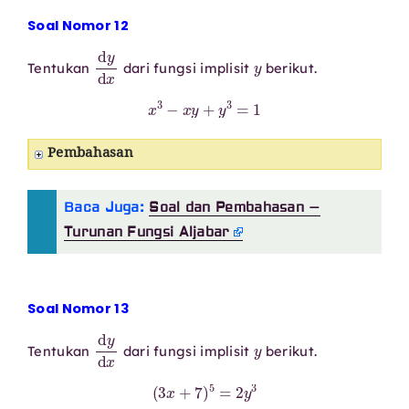
Soal Nomor 12
d
y
d
x
y
Tentukan
dari fungsi implisit
berikut.
x
3
−
x
y
+
y
3
=
1
Pembahasan
Baca Juga:
Soal dan Pembahasan –
Turunan Fungsi Aljabar
Soal Nomor 13
d
y
d
x
y
Tentukan
dari fungsi implisit
berikut.
(
3
x
+
7
)
5
=
2
y
3