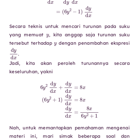
Secara teknis untuk mencari turunan pada suku
y
yang memuat
, kita anggap saja turunan suku
y
tersebut terhadap
dengan penambahan ekspresi
d
y
d
x
.
Jadi, kita akan peroleh turunannya secara
keseluruhan, yakni
6
y
2
d
y
d
x
+
d
y
d
x
=
8
x
(
6
6
y
y
2
2
+
+
1
1
)
d
y
d
x
=
8
x
d
y
d
x
=
8
x
Nah, untuk memantapkan pemahaman mengenai
materi ini, mari simak beberapa soal dan