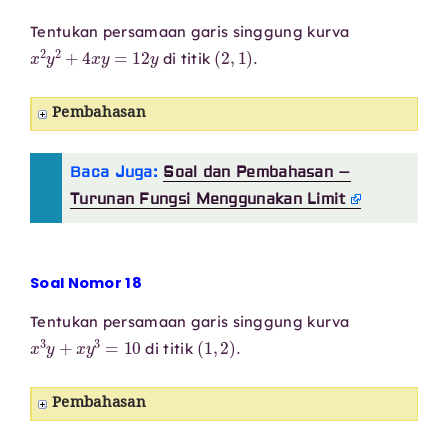
Tentukan persamaan garis singgung kurva
x
2
y
2
+
4
x
y
=
12
y
(
2
,
1
)
.
di titik
Pembahasan
Baca Juga:
Soal dan Pembahasan –
Turunan Fungsi Menggunakan Limit
Soal Nomor 18
Tentukan persamaan garis singgung kurva
x
3
y
+
x
y
3
=
10
(
1
,
2
)
.
di titik
Pembahasan