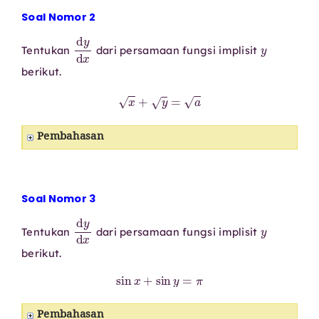
Soal Nomor 2
d
y
d
x
y
Tentukan
dari persamaan fungsi implisit
berikut.
x
+
y
=
a
Pembahasan
Soal Nomor 3
d
y
d
x
y
Tentukan
dari persamaan fungsi implisit
berikut.
sin
x
+
sin
y
=
π
Pembahasan