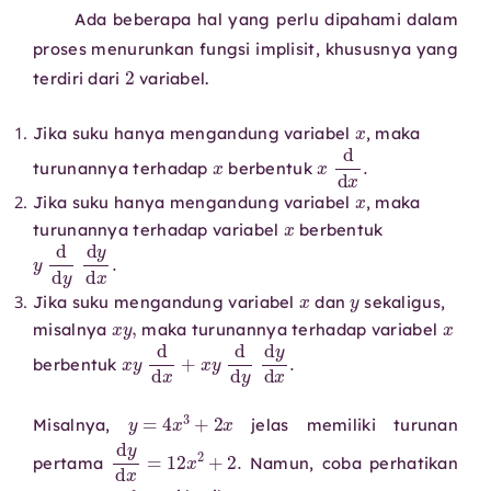
Ada beberapa hal yang perlu dipahami dalam
proses menurunkan fungsi implisit, khususnya yang
2
terdiri dari
variabel.
x
Jika suku hanya mengandung variabel
, maka
x
x
d
d
x
.
turunannya terhadap
berbentuk
x
Jika suku hanya mengandung variabel
, maka
x
turunannya terhadap variabel
berbentuk
y
d
d
y
d
y
d
x
.
x
y
Jika suku mengandung variabel
dan
sekaligus,
x
y
,
x
misalnya
maka turunannya terhadap variabel
x
y
d
d
x
+
x
y
d
d
y
d
y
d
x
.
berbentuk
y
=
4
x
3
+
2
x
Misalnya,
jelas memiliki turunan
d
y
d
x
=
12
x
2
+
2.
pertama
Namun, coba perhatikan