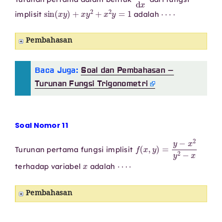
sin
(
x
y
)
+
x
y
2
+
x
2
y
=
1
⋯
⋅
implisit
adalah
Pembahasan
Baca Juga:
Soal dan Pembahasan –
Turunan Fungsi Trigonometri
Soal Nomor 11
f
(
x
,
y
)
=
y
−
x
2
y
2
−
x
Turunan pertama fungsi implisit
x
⋯
⋅
terhadap variabel
adalah
Pembahasan