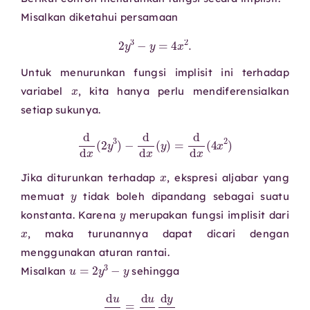
Misalkan diketahui persamaan
2
y
3
−
y
=
4
x
2
.
Untuk menurunkan fungsi implisit ini terhadap
x
variabel
, kita hanya perlu mendiferensialkan
setiap sukunya.
d
d
x
(
2
y
3
)
−
d
d
x
(
y
)
=
d
d
x
(
4
x
2
)
x
Jika diturunkan terhadap
, ekspresi aljabar yang
y
memuat
tidak boleh dipandang sebagai suatu
y
konstanta. Karena
merupakan fungsi implisit dari
x
, maka turunannya dapat dicari dengan
menggunakan aturan rantai.
u
=
2
y
3
−
y
Misalkan
sehingga
d
u
d
x
=
d
u
d
y
d
y
d
x
=
(
6
y
2
−
1
)
d
y
d
x