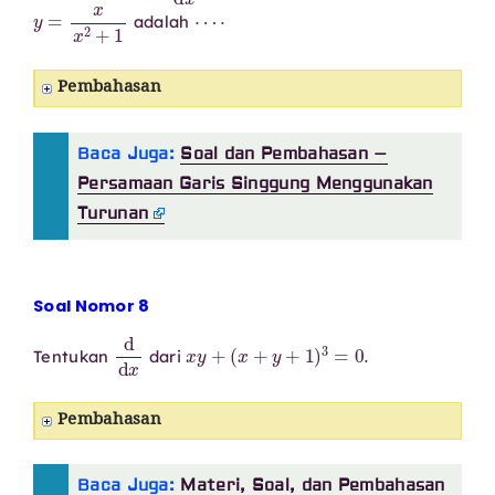
y
=
x
x
2
+
1
⋯
⋅
adalah
Pembahasan
Baca Juga:
Soal dan Pembahasan –
Persamaan Garis Singgung Menggunakan
Turunan
Soal Nomor 8
d
d
x
x
y
+
(
x
+
y
+
1
)
3
=
0.
Tentukan
dari
Pembahasan
Baca Juga:
Materi, Soal, dan Pembahasan