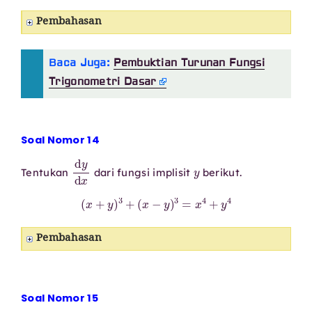
Pembahasan
Baca Juga:
Pembuktian Turunan Fungsi
Trigonometri Dasar
Soal Nomor 14
d
y
d
x
y
Tentukan
dari fungsi implisit
berikut.
(
x
+
y
)
3
+
(
x
−
y
)
3
=
x
4
+
y
4
Pembahasan
Soal Nomor 15