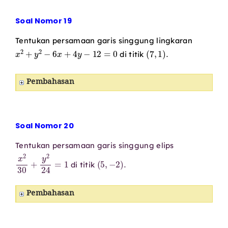
Soal Nomor 19
Tentukan persamaan garis singgung lingkaran
x
2
+
y
2
−
6
x
+
4
y
−
12
=
0
(
7
,
1
)
.
di titik
Pembahasan
Soal Nomor 20
Tentukan persamaan garis singgung elips
x
2
30
+
y
2
24
=
1
(
5
,
−
2
)
.
di titik
Pembahasan