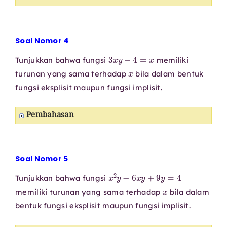
Soal Nomor 4
3
x
y
−
4
=
x
Tunjukkan bahwa fungsi
memiliki
x
turunan yang sama terhadap
bila dalam bentuk
fungsi eksplisit maupun fungsi implisit.
Pembahasan
Soal Nomor 5
x
2
y
−
6
x
y
+
9
y
=
4
Tunjukkan bahwa fungsi
x
memiliki turunan yang sama terhadap
bila dalam
bentuk fungsi eksplisit maupun fungsi implisit.