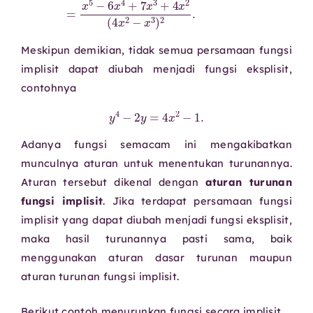
Meskipun demikian, tidak semua persamaan fungsi
implisit dapat diubah menjadi fungsi eksplisit,
contohnya
y
4
−
2
y
=
4
x
2
−
1.
Adanya fungsi semacam ini mengakibatkan
munculnya aturan untuk menentukan turunannya.
Aturan tersebut dikenal dengan
aturan turunan
fungsi implisit
. Jika terdapat persamaan fungsi
implisit yang dapat diubah menjadi fungsi eksplisit,
maka hasil turunannya pasti sama, baik
menggunakan aturan dasar turunan maupun
aturan turunan fungsi implisit.
Berikut contoh menurunkan fungsi secara implisit.