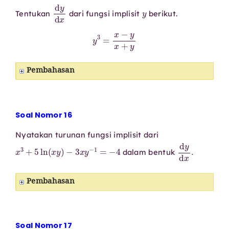
d
y
d
x
y
Tentukan
dari fungsi implisit
berikut.
y
3
=
x
−
y
x
+
y
Pembahasan
Soal Nomor 16
Nyatakan turunan fungsi implisit dari
x
3
+
5
ln
(
x
y
)
−
3
x
y
−
1
=
−
4
d
y
d
x
.
dalam bentuk
Pembahasan
Soal Nomor 17