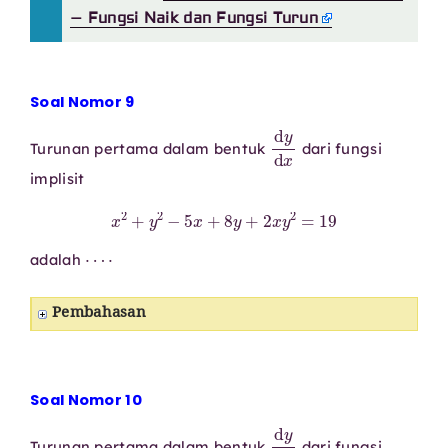
– Fungsi Naik dan Fungsi Turun
Soal Nomor 9
d
y
d
x
Turunan pertama dalam bentuk
dari fungsi
implisit
x
2
+
y
2
−
5
x
+
8
y
+
2
x
y
2
=
19
⋯
⋅
adalah
Pembahasan
Soal Nomor 10
d
y
d
x
Turunan pertama dalam bentuk
dari fungsi