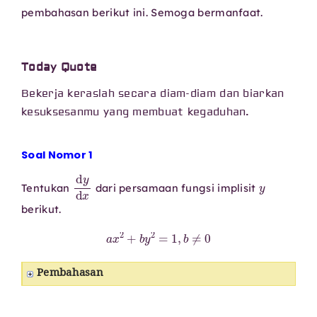
pembahasan berikut ini. Semoga bermanfaat.
Today Quote
Bekerja keraslah secara diam-diam dan biarkan
kesuksesanmu yang membuat kegaduhan.
Soal Nomor 1
d
y
d
x
y
Tentukan
dari persamaan fungsi implisit
berikut.
a
x
2
+
b
y
2
=
1
,
b
≠
0
Pembahasan