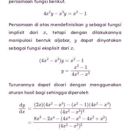
persamaan fungsi berikut.
4
x
2
y
−
x
3
y
=
x
2
−
1
y
Persamaan di atas mendefinisikan
sebagai fungsi
x
implisit dari
, tetapi dengan dilakukannya
y
manipulasi bentuk aljabar,
dapat dinyatakan
x
.
sebagai fungsi eksplisit dari
(
4
x
2
−
x
3
)
y
=
x
2
−
1
y
=
x
2
−
1
4
x
2
−
x
3
Turunannya dapat dicari dengan menggunakan
aturan hasil bagi sehingga diperoleh
(
(
4
4
d
x
x
y
2
2
d
−
−
x
x
x
=
3
3
)
(
)
2
2
2
=
x
=
x
)
8
(
5
x
4
−
3
x
6
−
2
x
2
−
4
x
x
4
+
3
7
−
)
−
x
(
4
(
3
x
x
+
2
4
4
−
−
x
1
x
2
)
5
(
(
4
4
−
x
x
4
2
2
x
−
−
2
x
x
+
3
3
x
)
)
3
2
)
.