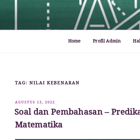
Lompat
ke
MATHCYBER1997
God used beautiful mathematics in creating the wo
konten
Home
Profil Admin
Ha
TAG:
NILAI KEBENARAN
DIPOSKAN
AGUSTUS 13, 2022
PADA
Soal dan Pembahasan – Predik
Matematika