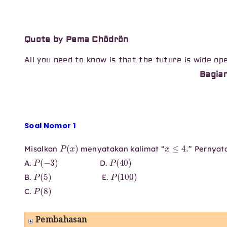
Quote by Pema Chödrön
All you need to know is that the future is wide op
Bagia
Soal Nomor 1
P
(
x
)
x
≤
4.
Misalkan
menyatakan kalimat “
” Pernyat
P
(
−
3
)
P
(
40
)
A.
D.
P
(
5
)
P
(
100
)
B.
E.
P
(
8
)
C.
Pembahasan