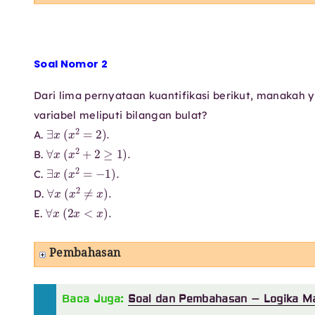
Soal Nomor 2
Dari lima pernyataan kuantifikasi berikut, manakah 
variabel meliputi bilangan bulat?
∃
x
(
x
2
=
2
)
.
A.
∀
x
(
x
2
+
2
≥
1
)
.
B.
∃
x
(
x
2
=
−
1
)
.
C.
∀
x
(
x
2
≠
x
)
.
D.
∀
x
(
2
x
<
x
)
.
E.
Pembahasan
Baca Juga:
Soal dan Pembahasan – Logika M