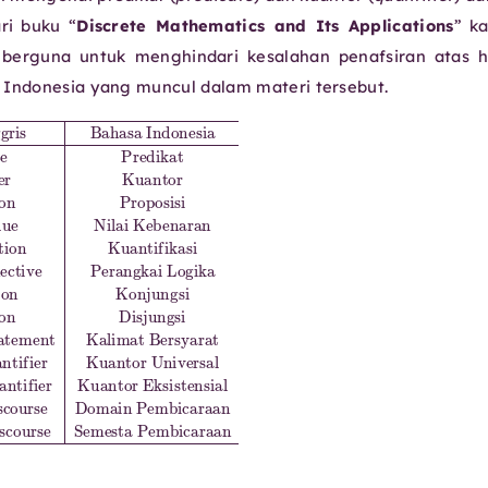
ri buku “
Discrete Mathematics and Its Applications
” k
berguna untuk menghindari kesalahan penafsiran atas h
 Indonesia yang muncul dalam materi tersebut.
ial
kat
antifikasi
onditional Statement
Semesta Pembicaraan
12.
2.
Quantifier
Domain of Discourse
6.
Logical Connective
Kuantor
Kalimat Bersyarat
3.
Proposition
Domain Pembicaraan
Proposisi
10.
Universal Quantifier
4.
Truth Value
13.