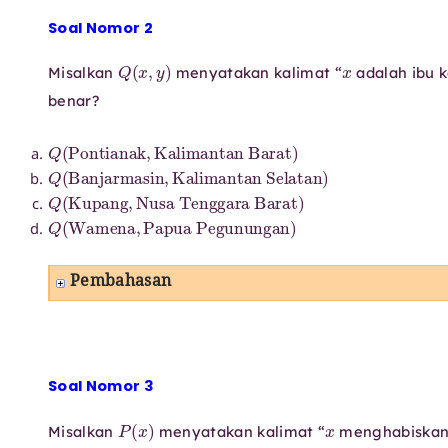
Soal Nomor 2
Q
(
x
,
y
)
x
Misalkan
menyatakan kalimat “
adalah ibu k
benar?
Q
Kalimantan Barat
(
Pontianak
)
,
Q
Kalimantan Selatan
(
Banjarmasin
)
,
Q
Nusa Tenggara Barat
(
Kupang
)
,
Q
Papua Pegunungan
(
Wamena
,
)
Pembahasan
Soal Nomor 3
P
(
x
)
x
Misalkan
menyatakan kalimat “
menghabiskan w