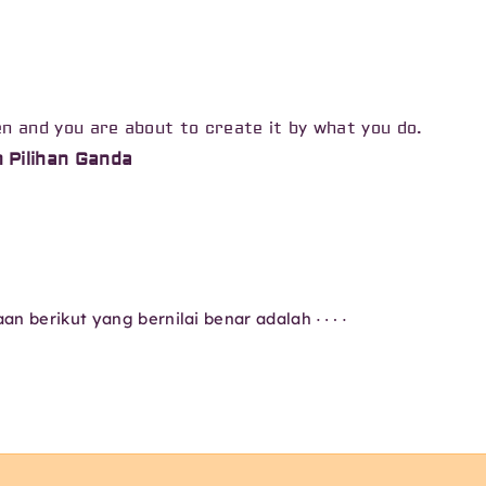
en and you are about to create it by what you do.
n Pilihan Ganda
⋯
⋅
aan berikut yang bernilai benar adalah