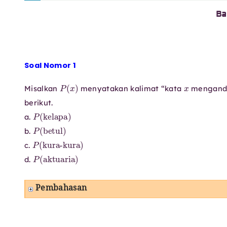
Ba
Soal Nomor 1
P
(
x
)
x
Misalkan
menyatakan kalimat “kata
mengand
berikut.
P
(
kelapa
)
a.
P
(
betul
)
b.
P
kura-kura
(
)
c.
P
(
aktuaria
)
d.
Pembahasan