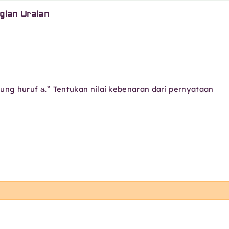
gian Uraian
a
.
ung huruf
” Tentukan nilai kebenaran dari pernyataan