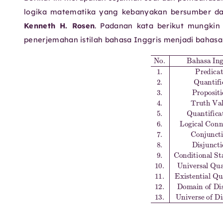
logika matematika yang kebanyakan bersumber da
Kenneth H. Rosen
.
Padanan kata berikut mungkin 
penerjemahan istilah bahasa Inggris menjadi bahasa
Perangkai Logika
No.
Kuantor Universal
7.
Conjunction
Bahasa Inggris
11.
Existential Quantifier
Konjungsi
Bahasa Indonesia
Nilai Kebenaran
8.
Disjunction
5.
Kuantor Eksistens
Quantification
1.
Predicate
Disjungsi
Universe of Discourse
Predi
9.
Ku
C