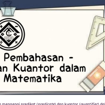
n mengenai predikat (
predicate
) dan kuantor (
quantifier
) d