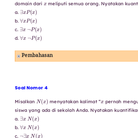
x
domain dari
meliputi semua orang. Nyatakan kuanti
∃
x
P
(
x
)
a.
∀
x
P
(
x
)
b.
∃
x
¬
P
(
x
)
c.
∀
x
¬
P
(
x
)
d.
Pembahasan
Soal Nomor 4
N
(
x
)
x
Misalkan
menyatakan kalimat “
pernah mengun
siswa yang ada di sekolah Anda. Nyatakan kuantifika
∃
x
N
(
x
)
a.
∀
x
N
(
x
)
b.
¬
∃
x
N
(
x
)
c.