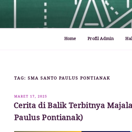
Lompat
ke
MATHCYBER1997
God used beautiful mathematics in creating the wo
konten
Home
Profil Admin
Ha
TAG:
SMA SANTO PAULUS PONTIANAK
DIPOSKAN
MARET 17, 2025
PADA
Cerita di Balik Terbitnya Majal
Paulus Pontianak)