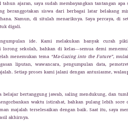
al tahun ajaran, saya sudah membayangkan tantangan apa 
g beranggotakan siswa dari berbagai latar belakang mi
ana. Namun, di situlah menariknya. Saya percaya, di se
uk digali.
pengumpulan ide. Kami melakukan banyak curah piki
 di lorong sekolah, bahkan di kelas—semua demi menemu
Setelah menemukan tema
“Ma-Gazing into the Future”
, mula
gasan liputan, wawancara, pengumpulan data, pemotret
majalah. Setiap proses kami jalani dengan antusiasme, wala
ia belajar bertanggung jawab, saling mendukung, dan tu
mengorbankan waktu istirahat, bahkan pulang lebih sore 
an majalah terselesaikan dengan baik. Saat itu, saya me
asil akhirnya.