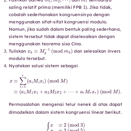
1
saling relatif prima (memiliki FPB
). Jika tidak,
cobalah sederhanakan kongruensinya dengan
menggunakan sifat-sifat kongruensi modulo.
Namun, jika sudah dalam bentuk paling sederhana,
sistem tersebut tidak dapat diselesaikan dengan
menggunakan teorema sisa Cina.
x
k
≡
M
k
−
1
(
mod
m
k
)
Tuliskan
dan selesaikan invers
modulo tersebut.
Nyatakan solusi sistem sebagai
x
≡
∑
i
=
1
r
(
a
i
M
⋯
i
x
i
+
)
a
(
r
mod
M
r
x
r
M
)
(
)
mod
≡
(
a
1
M
M
1
)
x
.
1
+
a
2
M
2
x
2
+
Permasalahan mengenai telur nenek di atas dapat
dimodelkan dalam sistem kongruensi linear berikut.
{
x
≡
2
(
mod
3
)
x
≡
3
(
mod
5
)
x
≡
2
(
mod
7
)