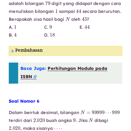
79
adalah bilangan
digit yang didapat dengan cara
1
44
menuliskan bilangan
sampai
secara berurutan.
N
45
Berapakah sisa hasil bagi
oleh
?
1
9
44
A.
C.
E.
4
18
B.
D.
Pembahasan
Baca Juga:
Perhitungan Modulo pada
ISBN
Soal Nomor 6
N
=
99999
⋯
999
Dalam bentuk desimal, bilangan
2.020
9.
N
terdiri dari
buah angka
Jika
dibagi
2.020
,
⋯
⋅
maka sisanya