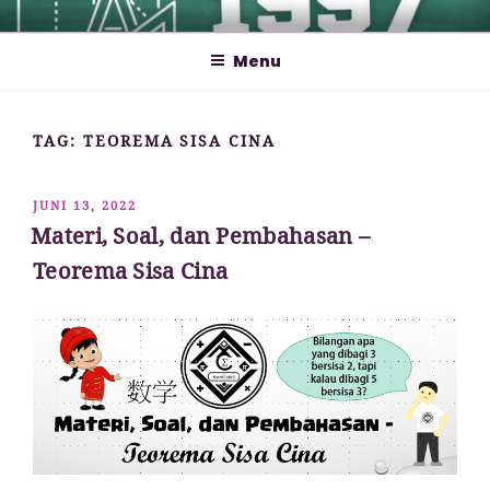
Lompat
MATHCYBER1997
God used beautiful mathematics in creating the world – Paul
ke
Dirac
Menu
konten
TAG:
TEOREMA SISA CINA
DIPOSKAN
JUNI 13, 2022
PADA
Materi, Soal, dan Pembahasan –
Teorema Sisa Cina