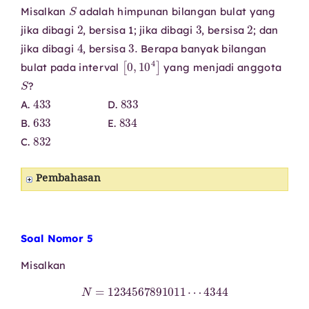
S
Misalkan
adalah himpunan bilangan bulat yang
2
3
2
jika dibagi
, bersisa 1; jika dibagi
, bersisa
; dan
4
3.
jika dibagi
, bersisa
Berapa banyak bilangan
[
0
,
10
4
]
bulat pada interval
yang menjadi anggota
S
?
433
833
A.
D.
633
834
B.
E.
832
C.
Pembahasan
Soal Nomor 5
Misalkan
N
=
1234567891011
⋯
4344