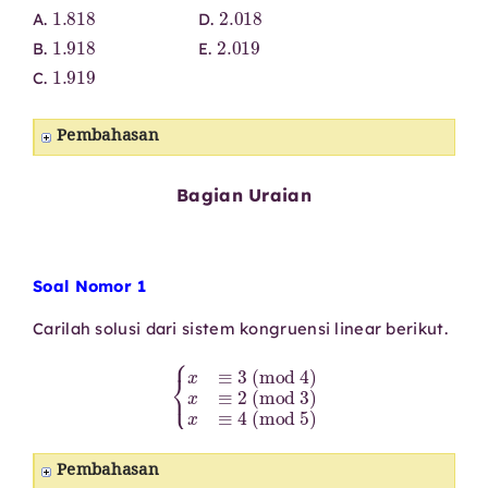
1.818
2.018
A.
D.
1.918
2.019
B.
E.
1.919
C.
Pembahasan
Bagian Uraian
Soal Nomor 1
Carilah solusi dari sistem kongruensi linear berikut.
{
x
≡
3
(
mod
4
)
x
≡
2
(
mod
3
)
x
≡
4
(
mod
5
)
Pembahasan