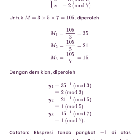
M
=
3
×
5
×
7
=
105
Untuk
, diperoleh
M
1
=
105
3
=
35
M
2
=
105
5
=
21
M
3
=
105
7
=
15.
Dengan demikian, diperoleh
y
1
≡
35
1
(
−
mod
1
(
mod
5
)
y
3
3
)
≡
≡
15
2
−
(
mod
1
(
mod
3
)
y
7
2
)
≡
≡
21
1
(
−
mod
1
(
mod
7
)
.
5
)
≡
−
1
Catatan: Ekspresi tanda pangkat
di atas