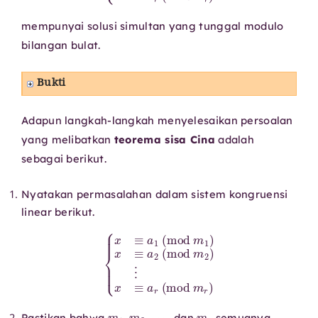
mempunyai solusi simultan yang tunggal modulo
bilangan bulat.
Bukti
Adapun langkah-langkah menyelesaikan persoalan
yang melibatkan
teorema sisa Cina
adalah
sebagai berikut.
Nyatakan permasalahan dalam sistem kongruensi
linear berikut.
{
x
≡
a
1
(
mod
m
1
)
x
≡
a
2
m
(
mod
r
)
m
2
)
⋮
x
≡
a
r
(
mod
m
1
,
m
2
,
⋯
,
m
r
Pastikan bahwa
dan
semuanya