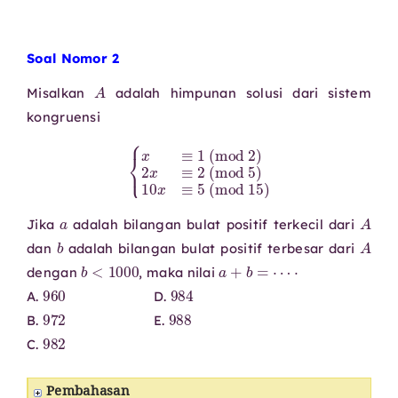
Soal Nomor 2
A
Misalkan
adalah himpunan solusi dari sistem
kongruensi
{
x
≡
1
(
mod
2
)
2
x
≡
2
(
mod
5
)
10
x
≡
5
(
mod
15
)
a
A
Jika
adalah bilangan bulat positif terkecil dari
b
A
dan
adalah bilangan bulat positif terbesar dari
b
<
1000
a
+
b
=
⋯
⋅
dengan
, maka nilai
960
984
A.
D.
972
988
B.
E.
982
C.
Pembahasan