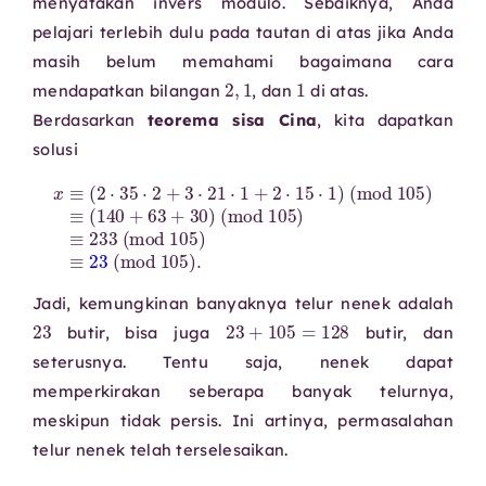
menyatakan invers modulo. Sebaiknya, Anda
pelajari terlebih dulu pada tautan di atas jika Anda
masih belum memahami bagaimana cara
2
,
1
1
mendapatkan bilangan
, dan
di atas.
Berdasarkan
teorema sisa Cina
, kita dapatkan
solusi
x
30
≡
(
)
2
(
⋅
mod
35
⋅
2
+
105
3
⋅
21
)
⋅
≡
1
233
+
2
⋅
15
(
mod
⋅
1
)
(
mod
105
)
≡
105
23
)
(
≡
mod
(
140
105
+
63
)
+
.
Jadi, kemungkinan banyaknya telur nenek adalah
23
23
+
105
=
128
butir, bisa juga
butir, dan
seterusnya. Tentu saja, nenek dapat
memperkirakan seberapa banyak telurnya,
meskipun tidak persis. Ini artinya, permasalahan
telur nenek telah terselesaikan.