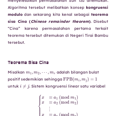
menyelesaikan permasalahan Sun Tzu ditemukan.
Algoritma tersebut melibatkan konsep
kongruensi
modulo
dan sekarang kita kenal sebagai
teorema
sisa Cina (
Chinese remainder theorem
)
. Disebut
“Cina” karena permasalahan pertama terkait
teorema tersebut ditemukan di Negeri Tirai Bambu
tersebut.
Teorema Sisa Cina
m
1
,
m
2
,
⋯
,
m
r
Misalkan
adalah bilangan bulat
FPB
(
m
i
,
m
j
)
=
1
positif sedemikian sehingga
i
≠
j
untuk
. Sistem kongruensi linear satu variabel
{
x
≡
a
1
(
mod
m
1
)
x
≡
a
2
m
(
mod
r
)
m
2
)
⋮
x
≡
a
r
(
mod