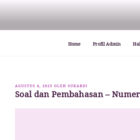
Lompat
ke
MATHCYBER1997
God used beautiful mathematics in creating the wo
konten
Home
Profil Admin
Ha
DIPOSKAN
AGUSTUS 4, 2025
OLEH
SUKARDI
Soal dan Pembahasan – Numera
PADA