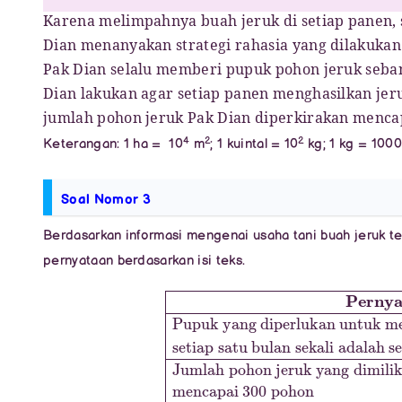
Karena melimpahnya buah jeruk di setiap panen, 
Dian menanyakan strategi rahasia yang dilakukan
Pak Dian selalu memberi pupuk pohon jeruk seba
Dian lakukan agar setiap panen menghasilkan jeru
jumlah pohon jeruk Pak Dian diperkirakan menca
4
2
2
Keterangan: 1 ha = 10
m
; 1 kuintal = 10
kg; 1 kg = 1000
Soal Nomor 3
Berdasarkan informasi mengenai usaha tani buah jeruk te
pernyataan berdasarkan isi teks.
Pernyataan
setiap satu bulan sekali adalah sekitar
mencapai 300 pohon
Benar
Pada panen ke-2, satu kebun 
16
Salah
×
10
−
Pupuk yang diperlukan 
10
gram
Jumlah pohon j