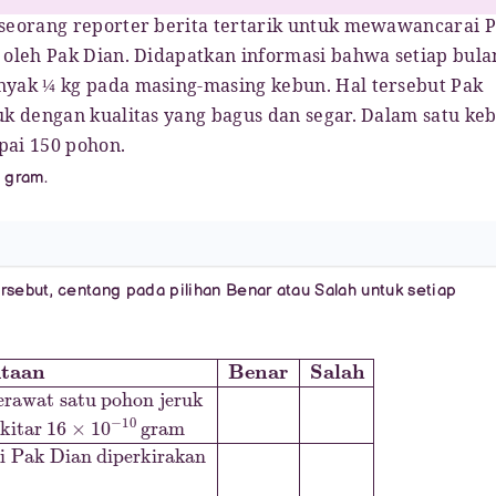
seorang reporter berita tertarik untuk mewawancarai 
 oleh Pak Dian. Didapatkan informasi bahwa setiap bula
nyak ¼ kg pada masing-masing kebun. Hal tersebut Pak
k dengan kualitas yang bagus dan segar. Dalam satu ke
pai 150 pohon.
 gram.
rsebut, centang pada pilihan Benar atau Salah untuk setiap
mampu menghasilkan
untuk merawat satu pohon jeruk
eruk yang dimiliki Pak Dian diperkirakan
jeruk sebanyak 200 kuintal