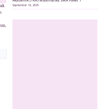
Akademik (TKA) Matematika SMA Paket 1
Pak
September 10, 2025
n
bun,