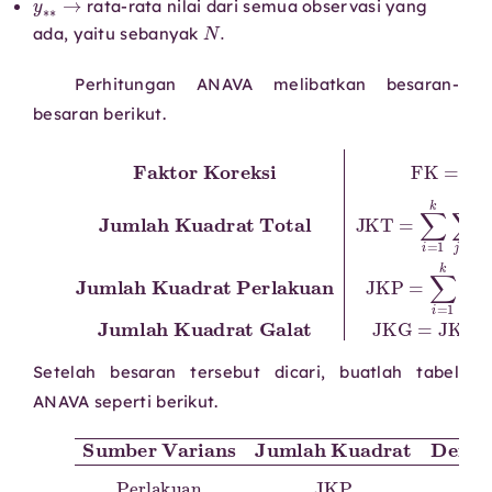
rata-rata nilai dari semua observasi yang
N
.
ada, yaitu sebanyak
Perhitungan ANAVA melibatkan besaran-
besaran berikut.
Jumlah Kuadrat Perlakuan
Jumlah Kuadrat Total
Jumlah Kuadrat Galat
Faktor Koreksi
JKT
=
JKP
∑
i
=
=
1
∑
k
∑
i
=
j
1
=
JKG
FK
k
1
T
n
i
i
=
∗
y
T
=
i
2
j
∗
JKT
2
n
−
∗
i
−
FK
2
FK
−
N
JKP
.
.
.
.
Setelah besaran tersebut dicari, buatlah tabel
ANAVA seperti berikut.
Rata-Rata Kuadrat
Sumber Varians
Perlakuan
N
−
Derajat Kebebasan
k
JKG
N
JKP
−
Jumlah Kuadrat
k
Total
k
−
1
JKP
JKT
k
N
−
−
1
1
Galat
JKG