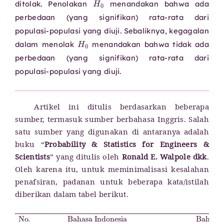
ditolak. Penolakan
menandakan bahwa ada
perbedaan (yang signifikan) rata-rata dari
populasi-populasi yang diuji. Sebaliknya, kegagalan
H
0
dalam menolak
menandakan bahwa tidak ada
perbedaan (yang signifikan) rata-rata dari
populasi-populasi yang diuji.
Artikel ini ditulis berdasarkan beberapa
sumber, termasuk sumber berbahasa Inggris. Salah
satu sumber yang digunakan di antaranya adalah
buku “
Probability & Statistics for Engineers &
Scientists
” yang ditulis oleh
Ronald E. Walpole dkk
.
Oleh karena itu, untuk meminimalisasi kesalahan
penafsiran, padanan untuk beberapa kata/istilah
diberikan dalam tabel berikut.
Error Sum of Squares (SSE)
Rata-Rata
Jumlah Kuadrat Perlakuan (JKP)
Statistik Uji
Homogenitas
Significance Value
No.
Derajat Kebebasan
Hipotesis Alternatif
Jumlah Kuadrat Galat (JKG)
Test Statistic
Jumlah Kuadrat Total (JKT)
Bahasa Indonesia
Mean
10.
Analisis Varians (ANAVA)
Treatment Sum of Squares (SSA)
15.
Total Sum of Squares (SST)
Hipotesis Nol
Daerah Kritis
Uji Satu Arah
3.
Null Hypothesis
Alternative Hypothesis
Galat
8.
Degree of Freedom
Homogeneity
ANAVA Satu Jalur
14.
Analysis of Variance (ANOVA)
Error
One-Way ANOVA
Taraf Signifikansi
Critical Region
One-Tailed Test
4.
Bahasa Inggris
Perlakuan
2.
6.
12.
Uji-
F
17.
F
-Test
Treatment
13.
11.
16.
1.
7.
9.
5.