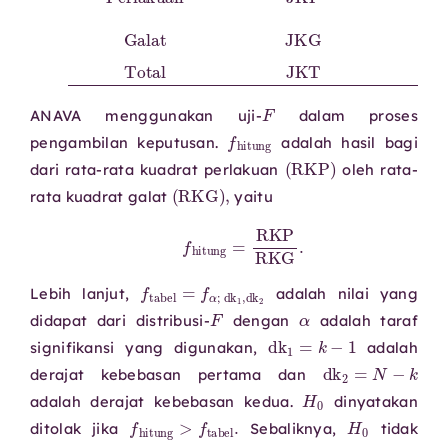
F
ANAVA menggunakan uji-
dalam proses
f
hitung
pengambilan keputusan.
adalah hasil bagi
(
RKP
)
dari rata-rata kuadrat perlakuan
oleh rata-
(
RKG
)
,
rata kuadrat galat
yaitu
f
hitung
=
RKP
RKG
.
f
tabel
=
f
α
;
dk
1
,
dk
2
Lebih lanjut,
adalah nilai yang
F
α
didapat dari distribusi-
dengan
adalah taraf
dk
1
=
k
−
1
signifikansi yang digunakan,
adalah
dk
2
=
N
−
k
derajat kebebasan pertama dan
H
0
adalah derajat kebebasan kedua.
dinyatakan
f
hitung
>
f
tabel
.
H
0
ditolak jika
Sebaliknya,
tidak
H
0