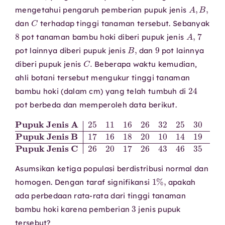
A
,
B
,
mengetahui pengaruh pemberian pupuk jenis
C
dan
terhadap tinggi tanaman tersebut. Sebanyak
8
A
,
7
pot tanaman bambu hoki diberi pupuk jenis
B
,
9
pot lainnya diberi pupuk jenis
dan
pot lainnya
C
.
diberi pupuk jenis
Beberapa waktu kemudian,
ahli botani tersebut mengukur tinggi tanaman
24
bambu hoki (dalam cm) yang telah tumbuh di
pot berbeda dan memperoleh data berikut.
Pupuk Jenis A
Pupuk Jenis B
17
16
Pupuk Jenis C
26
18
25
20
20
11
17
10
16
26
14
26
43
19
32
46
25
35
30
34
17
18
Asumsikan ketiga populasi berdistribusi normal dan
1
%
,
homogen. Dengan taraf signifikansi
apakah
ada perbedaan rata-rata dari tinggi tanaman
3
bambu hoki karena pemberian
jenis pupuk
tersebut?