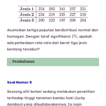
Jenis 2
234
218
Jenis 1
235
227
254
216
263
Jenis 3
241
237
200
251
222
197
206
204
Asumsikan ketiga populasi berdistribusi normal dan
1
%
,
homogen. Dengan taraf signifikansi
apakah
ada perbedaan rata-rata dari berat tiga jenis
kentang tersebut?
Pembahasan
Soal Nomor 5
Seorang ahli botani sedang melakukan penelitian
terhadap tinggi tanaman bambu hoki (
lucky
bamboo
) yang dibudidayakannya. Ia ingin