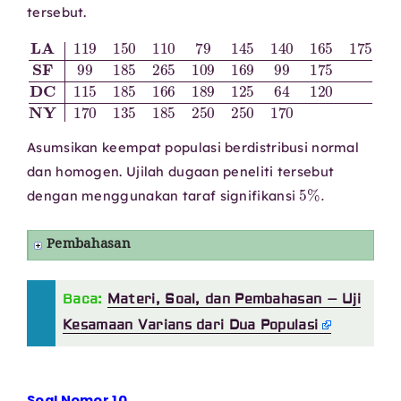
tersebut.
LA
169
119
99
150
175
110
DC
115
79
135
145
185
185
140
250
166
165
189
250
175
125
170
SF
64
99
120
185
NY
265
170
109
Asumsikan keempat populasi berdistribusi normal
dan homogen. Ujilah dugaan peneliti tersebut
5
%
.
dengan menggunakan taraf signifikansi
Pembahasan
Baca:
Materi, Soal, dan Pembahasan – Uji
Kesamaan Varians dari Dua Populasi
Soal Nomor 10