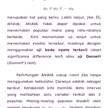
μ
1
≠
μ
2
≠
⋯
μ
k
H
merupakan hal yang keliru. Lebih lanjut, jika
ditolak, ANAVA tidak dapat dipakai untuk
menentukan populasi mana yang rata-ratanya
berbeda. Kita memerlukan uji lanjut untuk
menentukan kondisi tersebut, misalnya dengan
menggunakan
uji beda nyata terkecil
(
least
significance difference test
) atau
uji Dunnett
(
Dunnett’s test
).
Perhitungan ANAVA cukup rumit jika tanpa
menggunakan kalkulator. Caranya adalah sebagai
berikut. Katakanlah kita memiliki data interval
yang melibatkan satu variabel terikat dan
populasi. Masing-masing populasi diwakili oleh
⋯
,
n
k
n
.
1
,
n
2
,
sampel berukuran
Setelah disajikan