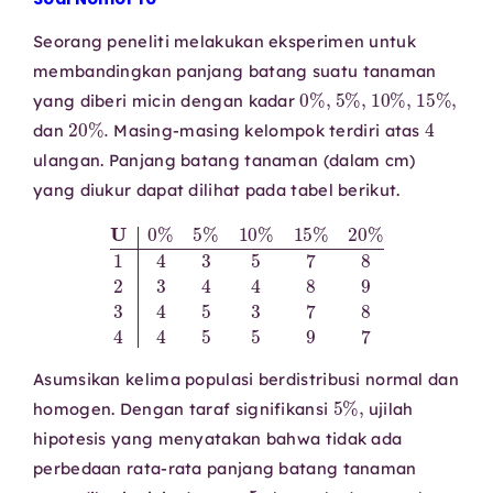
Seorang peneliti melakukan eksperimen untuk
membandingkan panjang batang suatu tanaman
0
%
,
5
%
,
10
%
,
15
%
,
yang diberi micin dengan kadar
20
%
.
4
dan
Masing-masing kelompok terdiri atas
ulangan. Panjang batang tanaman (dalam cm)
yang diukur dapat dilihat pada tabel berikut.
U
0
%
5
%
10
%
15
%
20
%
5
1
5
4
9
3
7
5
7
8
2
3
4
4
8
9
3
4
5
3
7
8
4
4
Asumsikan kelima populasi berdistribusi normal dan
5
%
,
homogen. Dengan taraf signifikansi
ujilah
hipotesis yang menyatakan bahwa tidak ada
perbedaan rata-rata panjang batang tanaman
5