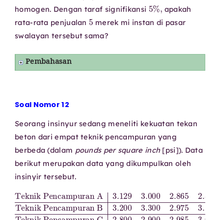
5
%
,
homogen. Dengan taraf signifikansi
apakah
5
rata-rata penjualan
merek mi instan di pasar
swalayan tersebut sama?
Pembahasan
Soal Nomor 12
Seorang insinyur sedang meneliti kekuatan tekan
beton dari empat teknik pencampuran yang
berbeda (dalam
pounds per square inch
[psi]). Data
berikut merupakan data yang dikumpulkan oleh
insinyir tersebut.
Teknik Pencampuran C
Teknik Pencampuran A
Teknik Pencampuran B
2.800
3.129
3.200
3.000
2.900
3.300
Teknik Pencampuran D
2.600
2.865
2.975
2.985
2.890
2.700
3.150
3.050
2.600
2.765