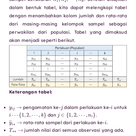
dalam bentuk tabel, kita dapat melengkapi tabel
dengan menambahkan kolom jumlah dan rata-rata
dari masing-masing kelompok sampel sebagai
perwakilan dari populasi. Tabel yang dimaksud
akan menjadi seperti berikut.
Keterangan tabel:
y
i
j
→
j
i
pengamatan ke-
dalam perlakuan ke-
untuk
i
⋯
{
1
,
2
,
⋯
,
k
}
j
∈
{
1
,
2
,
⋯
,
n
i
}
.
dan
y
―
i
∗
→
i
.
rata-rata sampel dari perlakuan ke-
T
∗
∗
→
jumlah nilai dari semua observasi yang ada.
y
―
∗
∗
→