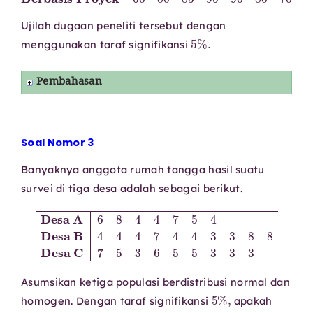
Ujilah dugaan peneliti tersebut dengan
5
%
.
menggunakan taraf signifikansi
Pembahasan
Soal Nomor 3
Banyaknya anggota rumah tangga hasil suatu
survei di tiga desa adalah sebagai berikut.
Desa A
6
8
4
4
7
5
Desa C
4
7
Desa B
5
3
6
5
5
3
4
3
4
3
4
7
4
4
3
3
8
8
Asumsikan ketiga populasi berdistribusi normal dan
5
%
,
homogen. Dengan taraf signifikansi
apakah