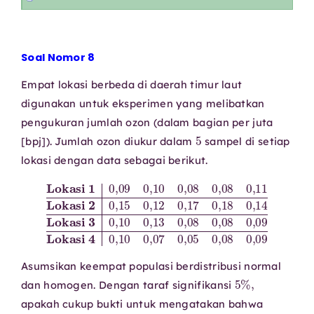
Soal Nomor 8
Empat lokasi berbeda di daerah timur laut
digunakan untuk eksperimen yang melibatkan
pengukuran jumlah ozon (dalam bagian per juta
5
[bpj]). Jumlah ozon diukur dalam
sampel di setiap
lokasi dengan data sebagai berikut.
Lokasi 1
Lokasi 3
Lokasi 2
0
0
,
,
10
Lokasi 4
15
0
0
0
,
0
,
10
09
,
,
13
12
0
0
0
0
,
,
07
,
10
,
08
17
0
0
0
0
,
,
05
,
,
08
08
18
0
0
0
0
,
,
08
,
,
08
14
09
0
0
,
,
09
11
Asumsikan keempat populasi berdistribusi normal
5
%
,
dan homogen. Dengan taraf signifikansi
apakah cukup bukti untuk mengatakan bahwa