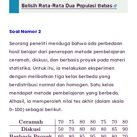
Selisih Rata-Rata Dua Populasi Bebas
Soal Nomor 2
Seorang peneliti menduga bahwa ada perbedaan
hasil belajar dari penerapan metode pembelajaran
ceramah, diskusi, dan berbasis proyek pada materi
statistika. Untuk itu, ia melakukan eksperimen
dengan melibatkan tiga kelas berbeda yang
berdistribusi normal dan homogen. Satu kelas
mendapat metode pembelajaran yang berbeda.
Alhasil, ia memperoleh nilai tes akhir (dalam skala
0–100) sebagai berikut.
Ceramah
Berbasis Proyek
70
80
70
80
75
60
80
80
80
85
80
85
90
75
95
70
70
90
70
80
80
80
60
70
50
70
70
65
Diskusi
85
50