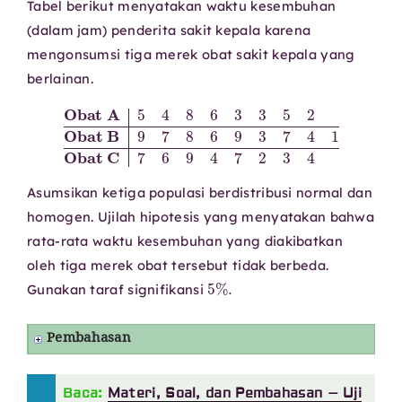
Tabel berikut menyatakan waktu kesembuhan
(dalam jam) penderita sakit kepala karena
mengonsumsi tiga merek obat sakit kepala yang
berlainan.
Obat A
5
4
8
6
3
3
Obat C
5
2
7
Obat B
6
9
4
7
2
3
9
4
7
8
6
9
3
7
4
1
Asumsikan ketiga populasi berdistribusi normal dan
homogen. Ujilah hipotesis yang menyatakan bahwa
rata-rata waktu kesembuhan yang diakibatkan
oleh tiga merek obat tersebut tidak berbeda.
5
%
.
Gunakan taraf signifikansi
Pembahasan
Baca:
Materi, Soal, dan Pembahasan – Uji