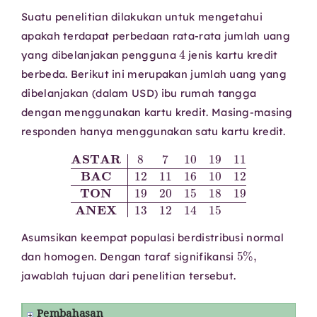
Suatu penelitian dilakukan untuk mengetahui
apakah terdapat perbedaan rata-rata jumlah uang
4
yang dibelanjakan pengguna
jenis kartu kredit
berbeda. Berikut ini merupakan jumlah uang yang
dibelanjakan (dalam USD) ibu rumah tangga
dengan menggunakan kartu kredit. Masing-masing
responden hanya menggunakan satu kartu kredit.
ASTAR
8
7
10
19
18
11
19
BAC
ANEX
12
13
11
12
16
14
10
15
12
TON
19
20
15
Asumsikan keempat populasi berdistribusi normal
5
%
,
dan homogen. Dengan taraf signifikansi
jawablah tujuan dari penelitian tersebut.
Pembahasan