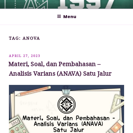
Lompat
MATHCYBER1997
God used beautiful mathematics in creating the world – Paul
ke
Dirac
Menu
konten
TAG:
ANOVA
DIPOSKAN
APRIL 27, 2023
PADA
Materi, Soal, dan Pembahasan –
Analisis Varians (ANAVA) Satu Jalur