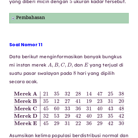
yang diberi micin dengan
ukuran kadar tersebut.
Pembahasan
Soal Nomor 11
Data berikut menginformasikan banyak bungkus
A
,
B
,
C
,
D
,
E
mi instan merek
dan
yang terjual di
8
suatu pasar swalayan pada
hari yang dipilih
secara acak.
Merek A
Merek D
Merek C
Merek B
45
32
35
Merek E
53
60
12
45
21
29
27
33
29
35
42
41
36
31
32
31
40
19
22
28
40
23
23
36
14
31
43
35
29
47
20
48
42
42
25
30
38
Asumsikan kelima populasi berdistribusi normal dan