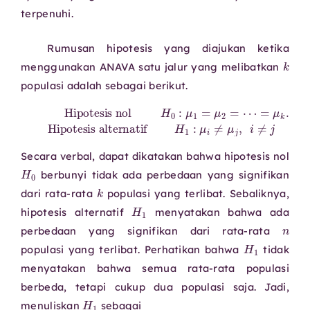
terpenuhi.
Rumusan hipotesis yang diajukan ketika
menggunakan ANAVA satu jalur yang melibatkan
populasi adalah sebagai berikut.
Hipotesis nol
Hipotesis alternatif
H
0
:
H
μ
1
1
=
:
μ
μ
i
≠
2
μ
=
j
⋯
,
=
i
≠
μ
j
k
.
Secara verbal, dapat dikatakan bahwa hipotesis nol
H
0
berbunyi tidak ada perbedaan yang signifikan
k
dari rata-rata
populasi yang terlibat. Sebaliknya,
H
1
hipotesis alternatif
menyatakan bahwa ada
perbedaan yang signifikan dari rata-rata
H
1
populasi yang terlibat. Perhatikan bahwa
tidak
menyatakan bahwa semua rata-rata populasi
berbeda, tetapi cukup dua populasi saja. Jadi,
H
1
menuliskan
sebagai