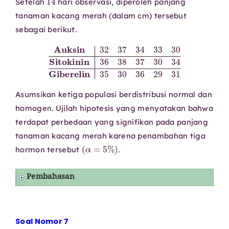
Setelah
hari observasi, diperoleh panjang
tanaman kacang merah (dalam cm) tersebut
sebagai berikut.
Auksin
32
37
34
33
Giberelin
30
35
Sitokinin
30
36
29
36
31
38
37
30
34
Asumsikan ketiga populasi berdistribusi normal dan
homogen. Ujilah hipotesis yang menyatakan bahwa
terdapat perbedaan yang signifikan pada panjang
tanaman kacang merah karena penambahan tiga
(
α
=
5
%
)
.
hormon tersebut
Pembahasan
Soal Nomor 7