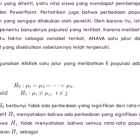
i yang diteliti, yaitu nilai siswa yang mendapat pembelaj
n PowerPoint. Perhatikan juga bahwa perbedaan popul
yang sengaja dilakukan oleh peneliti. Oleh karena itu, ist
 penentu banyaknya populasi yang terlibat. Karena meliba
u faktor sebagai variabel terikat, ANAVA satu jalur d
t yang disebutkan sebelumnya telah terpenuhi.
k
ggunakan ANAVA satu jalur yang melibatkan
populasi ad
⋯
=
μ
k
.
Hipotesis alternatif
H
1
:
μ
i
≠
μ
j
,
i
≠
j
H
0
berbunyi tidak ada perbedaan yang signifikan dari rata-
H
1
atif
menyatakan bahwa ada perbedaan yang signifikan 
H
1
ahwa
tidak menyatakan bahwa semua rata-rata popul
H
1
iskan
sebagai