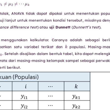
μ
1
≠
μ
2
≠
⋯
μ
k
H
0
tolak, ANAVA tidak dapat dipakai untuk menentukan popu
ji lanjut untuk menentukan kondisi tersebut, misalnya de
cance difference test
) atau
uji Dunnett
(
Dunnett’s test
).
menggunakan kalkulator. Caranya adalah sebagai berik
k
batkan satu variabel terikat dan
populasi. Masing-mas
Setelah disajikan dalam bentuk tabel, kita dapat meleng
ata dari masing-masing kelompok sampel sebagai perwak
rti berikut.