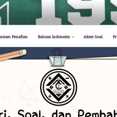
rld – Paul Dirac
laman Penafian
Bahasa Indonesia
Akses Soal
Pr