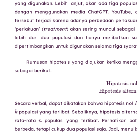
yang digunakan. Lebih lanjut, akan ada tiga populas
dengan menggunakan media ChatGPT, YouTube, da
tersebut terjadi karena adanya perbedaan perlakuan 
‘perlakuan’ (
treatment
) akan sering muncul sebagai
lebih dari dua populasi dan hanya melibatkan sat
dipertimbangkan untuk digunakan selama tiga syara
Rumusan hipotesis yang diajukan ketika men
sebagai berikut.
Hipotesis nol
H
0
:
μ
1
=
μ
2
=
Secara verbal, dapat dikatakan bahwa hipotesis nol
k
populasi yang terlibat. Sebaliknya, hipotesis altern
n
rata-rata
populasi yang terlibat. Perhatikan b
berbeda, tetapi cukup dua populasi saja. Jadi, menul