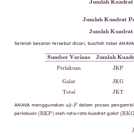
Setelah besaran tersebut dicari, buatlah tabel ANAVA 
Rata-Rata Kuadrat
Sumber Varians
Perlakuan
JKP
Jumlah 
k
−
1
JK
F
ANAVA menggunakan uji-
dalam proses pengambi
(
RKP
)
(
perlakuan
oleh rata-rata kuadrat galat
f
h