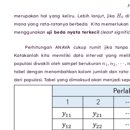
merupakan hal yang keliru. Lebih lanjut, jika
di
mana yang rata-ratanya berbeda. Kita memerlukan u
menggunakan
uji beda nyata terkecil
(
least signifi
Perhitungan ANAVA cukup rumit jika tanpa 
Katakanlah kita memiliki data interval yang meli
⋯
,
n
k
n
.
1
,
n
2
,
populasi diwakili oleh sampel berukuran
tabel dengan menambahkan kolom jumlah dan rata-r
dari populasi. Tabel yang dimaksud akan menjadi sepe