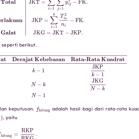
seperti berikut.
Kuadrat
P
k
−
1
Galat
Derajat Kebebasan
JKG
N
−
k
JKG
N
−
k
Total
JKT
N
−
1
f
hitung
lan keputusan.
adalah hasil bagi dari rata-rata kua
RKG
)
,
yaitu
itung
=
RKP
RKG
.