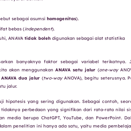
isebut sebagai asumsi
homogenitas
).
fat bebas (
independent
).
enuhi, ANAVA
tidak boleh
digunakan sebagai alat statistika
rkan banyaknya faktor sebagai variabel terikatnya. J
t, kita akan menggunakan
ANAVA satu jalur
(
one-way
ANOV
ANAVA dua jalur
(
two-way
ANOVA), begitu seterusnya. 
u jalur.
ji hipotesis yang sering digunakan. Sebagai contoh, seo
idaknya perbedaan yang signifikan dari rata-rata nilai s
n media berupa ChatGPT, YouTube, dan PowerPoint. Da
 dalam penelitian ini hanya ada satu, yaitu media pembelaj