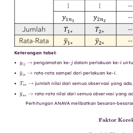
Keterangan tabel:
y
i
j
→
j
i
pengamatan ke-
dalam perlakuan ke-
unt
y
―
i
∗
→
i
.
rata-rata sampel dari perlakuan ke-
T
∗
∗
→
jumlah nilai dari semua observasi yang ada.
y
―
∗
∗
→
rata-rata nilai dari semua observasi yang a
Perhitungan ANAVA melibatkan besaran-besaran
Faktor Koreksi
Jumlah Kuadrat Perlakuan
FK
=
JKP
T
∗
∗
=
2
∑
N
i
=
.
Jumlah Kua
1
k
T
i
∗
2
n
i
−
F