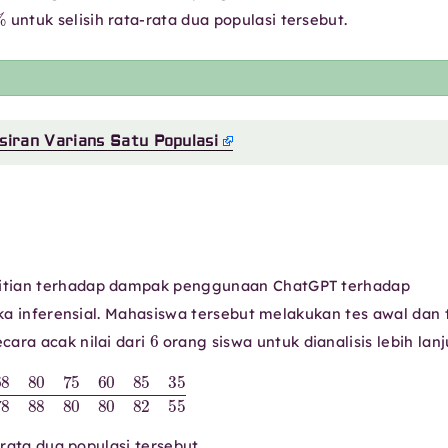
%
untuk selisih rata-rata dua populasi tersebut.
siran Varians Satu Populasi
litian terhadap dampak penggunaan ChatGPT terhadap
ika inferensial. Mahasiswa tersebut melakukan tes awal dan 
6
cara acak nilai dari
orang siswa untuk dianalisis lebih lanj
85
35
Tes Akhir
78
88
80
80
82
55
-rata dua populasi tersebut.