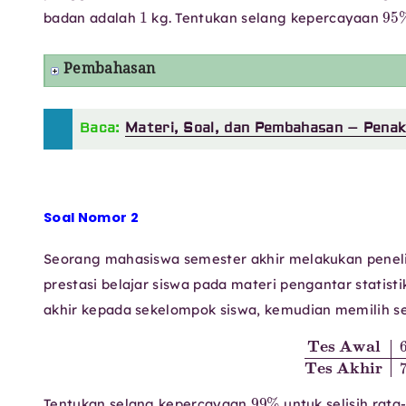
1
95
badan adalah
kg. Tentukan selang kepercayaan
Pembahasan
Baca:
Materi, Soal, dan Pembahasan – Penak
Soal Nomor 2
Seorang mahasiswa semester akhir melakukan pene
prestasi belajar siswa pada materi pengantar statist
akhir kepada sekelompok siswa, kemudian memilih se
Tes Awal
68
80
75
60
99
%
Tentukan selang kepercayaan
untuk selisih rata