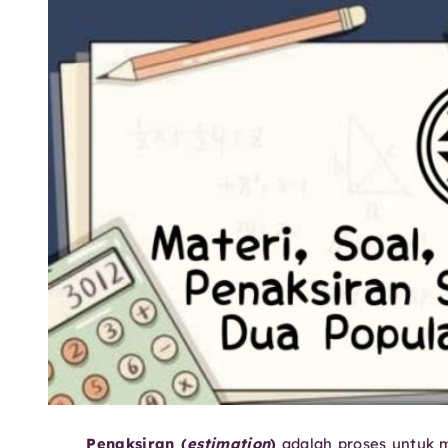
Penaksiran (
estimation
)
adalah proses untuk m