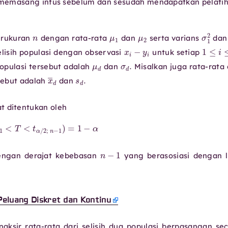
 memasang infus sebelum dan sesudah mendapatkan pelati
n
μ
1
μ
2
σ
erukuran
dengan rata-rata
dan
serta varians
da
x
i
−
y
i
1
elisih populasi dengan observasi
untuk setiap
μ
d
σ
d
.
populasi tersebut adalah
dan
Misalkan juga rata-rata
x
―
d
s
d
.
rsebut adalah
dan
d
t ditentukan oleh
n
−
1
<
T
<
t
α
/
2
;
n
−
1
)
=
1
−
α
t
n
−
1
ngan derajat kebebasan
yang berasosiasi dengan 
Peluang Diskret dan Kontinu
ksir rata-rata dari selisih dua populasi berpasangan se