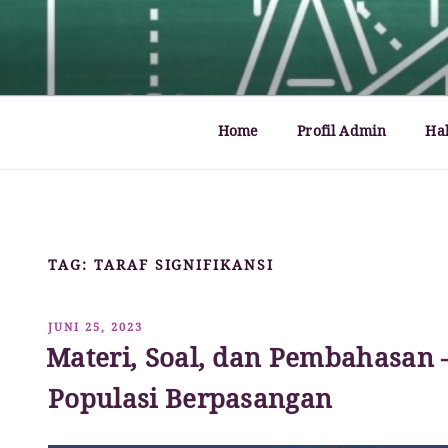
Lompat
ke
MATHCYBER1997
God used beautiful mathematics in creating the wo
konten
Home
Profil Admin
Ha
TAG:
TARAF SIGNIFIKANSI
DIPOSKAN
JUNI 25, 2023
PADA
Materi, Soal, dan Pembahasan –
Populasi Berpasangan