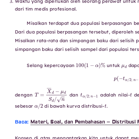
Waktu yang diperlukan oleh seorang perawat untuk
dari tim medis profesional.
Misalkan terdapat dua populasi berpasangan b
Dari dua populasi berpasangan tersebut, diperoleh s
Misalkan rata-rata dan simpangan baku dari selisih 
simpangan baku dari selisih sampel dari populasi te
100
(
1
−
α
)
%
μ
Selang kepercayaan
untuk
dapa
p
(
−
t
α
/
2
;
T
=
X
―
d
−
μ
d
S
d
/
n
t
α
/
2
;
n
−
1
dengan
dan
adalah nilai-
de
α
/
2
t
.
sebesar
di bawah kurva distribusi-
Baca:
Materi, Soal, dan Pembahasan – Distribusi 
Konsep di atas mengantarkan kita untuk dapat mena