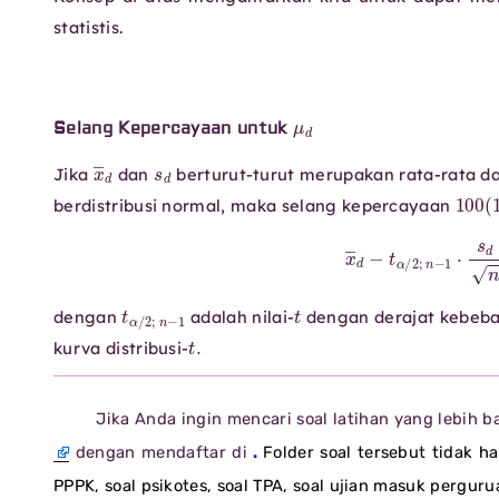
statistis.
μ
d
Selang Kepercayaan untuk
x
―
d
s
d
Jika
dan
berturut-turut merupakan rata-rata da
100
(
berdistribusi normal, maka selang kepercayaan
x
―
d
−
t
α
/
2
;
n
−
1
⋅
s
t
α
/
2
;
n
−
1
t
dengan
adalah nilai-
dengan derajat kebeb
t
.
kurva distribusi-
Jika Anda ingin mencari soal latihan yang lebih 
dengan mendaftar di
.
Folder soal tersebut tidak h
PPPK, soal psikotes, soal TPA, soal ujian masuk pergur