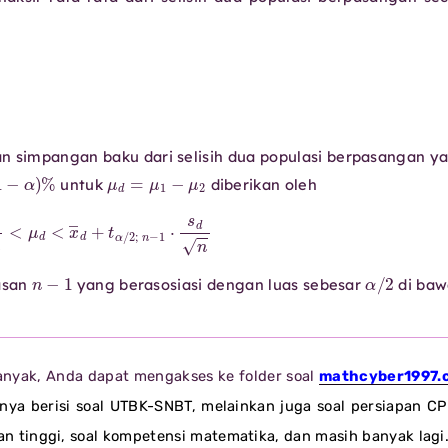
n simpangan baku dari selisih dua populasi berpasangan y
1
−
α
)
%
μ
d
=
μ
1
−
μ
2
untuk
diberikan oleh
d
n
<
μ
d
<
x
―
d
+
t
α
/
2
;
n
−
1
⋅
s
d
n
n
−
1
α
/
2
asan
yang berasosiasi dengan luas sebesar
di baw
banyak, Anda dapat mengakses ke folder soal
mathcyber1997.
anya berisi soal UTBK-SNBT, melainkan juga soal persiapan C
uan tinggi, soal kompetensi matematika, dan masih banyak lagi