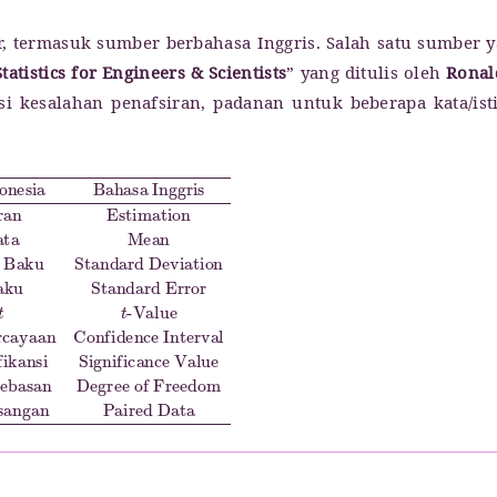
er, termasuk sumber berbahasa Inggris. Salah satu sumber 
tatistics for Engineers & Scientists
” yang ditulis oleh
Ronal
si kesalahan penafsiran, padanan untuk beberapa kata/ist
asan
an
t
-Value
Estimation
Degree of Freedom
6.
Selang Kepercayaan
2.
Rata-Rata
9.
Mean
Data Berpasangan
Confidence Interval
3.
Simpangan Baku
Paired Data
7.