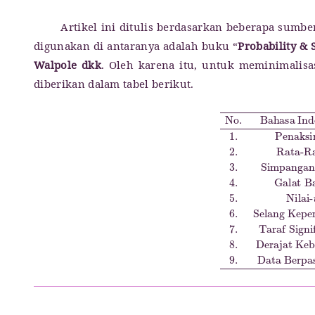
Artikel ini ditulis berdasarkan beberapa sumb
digunakan di antaranya adalah buku “
Probability & S
Walpole dkk
. Oleh karena itu, untuk meminimalisa
diberikan dalam tabel berikut.
No.
Taraf Signifikansi
Standard Deviation
Bahasa Indonesia
4.
Significance Value
Galat Baku
Bahasa Inggris
Standard Error
8.
Derajat Kebeb
1.
Penaksir
5.
Nilai-
t