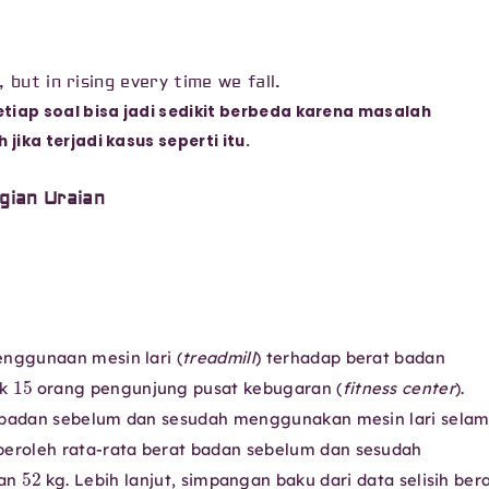
, but in rising every time we fall.
tiap soal bisa jadi sedikit berbeda karena masalah
ika terjadi kasus seperti itu.
gian Uraian
nggunaan mesin lari (
treadmill
) terhadap berat badan
15
ak
orang pengunjung pusat kebugaran (
fitness center
).
badan sebelum dan sesudah menggunakan mesin lari sela
peroleh rata-rata berat badan sebelum dan sesudah
52
dan
kg. Lebih lanjut, simpangan baku dari data selisih ber