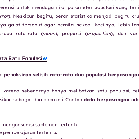
ferensi untuk menduga nilai parameter populasi yang terl
rror
). Meskipun begitu, peran statistika menjadi begitu kru
a galat tersebut agar bernilai sekecil-kecilnya. Lebih lan
rupa rata-rata (
mean
), proporsi (
proportion
), dan var
ata Satu Populasi
da
penaksiran selisih rata-rata dua populasi berpasanga
 karena sebenarnya hanya melibatkan satu populasi, te
ikan sebagai dua populasi. Contoh
data berpasangan
ada
 mengonsumsi suplemen tertentu.
e pembelajaran tertentu.