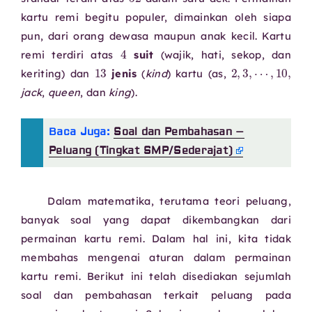
kartu remi begitu populer, dimainkan oleh siapa
pun, dari orang dewasa maupun anak kecil. Kartu
4
remi terdiri atas
suit
(wajik, hati, sekop, dan
13
⋯
,
10
2
,
,
3
,
keriting) dan
jenis
(
kind
) kartu (as,
jack
,
queen
, dan
king
).
Baca Juga:
Soal dan Pembahasan –
Peluang (Tingkat SMP/Sederajat)
Dalam matematika, terutama teori peluang,
banyak soal yang dapat dikembangkan dari
permainan kartu remi. Dalam hal ini, kita tidak
membahas mengenai aturan dalam permainan
kartu remi. Berikut ini telah disediakan sejumlah
soal dan pembahasan terkait peluang pada