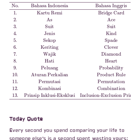
Product Rule
6.
Bridge Card
Keriting
No.
Peluang
Combination
11.
2.
Bahasa Indonesia
As
Permutasi
Probability
Ace
Clover
13.
Prinsip Inklusi-Eksklusi
3.
Suit
Inclusion-Exclusion Principle
7.
Permutation
Wajik
Kartu Remi
Suit
10.
Aturan Perkalian
4.
Diamond
Bahasa Inggris
Jenis
Kind
12.
8.
Kombinasi
Hati
5.
Sekop
Heart
1.
Spade
9.
Today Quote
Every second you spend comparing your life to
someone else’s is a second spent wasting yours;