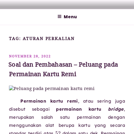
Lompat
MATHCYBER1997
God used beautiful mathematics in creating the world – Paul
ke
Dirac
Menu
konten
TAG:
ATURAN PERKALIAN
DIPOSKAN
NOVEMBER 28, 2022
PADA
Soal dan Pembahasan – Peluang pada
Permainan Kartu Remi
Permainan kartu remi
, atau sering juga
disebut sebagai
permainan kartu
bridge
,
merupakan salah satu permainan dengan
menggunakan alat berupa kartu yang secara
52
standar terdiri atas
dalam satu dek. Permainan