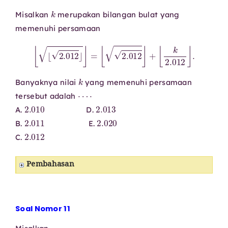
k
Misalkan
merupakan bilangan bulat yang
memenuhi persamaan
⌊
⌊
2.012
⌋
⌋
=
⌊
2.012
⌋
+
⌊
k
2.012
⌋
.
k
Banyaknya nilai
yang memenuhi persamaan
⋯
⋅
tersebut adalah
2.010
2.013
A.
D.
2.011
2.020
B.
E.
2.012
C.
Pembahasan
Soal Nomor 11