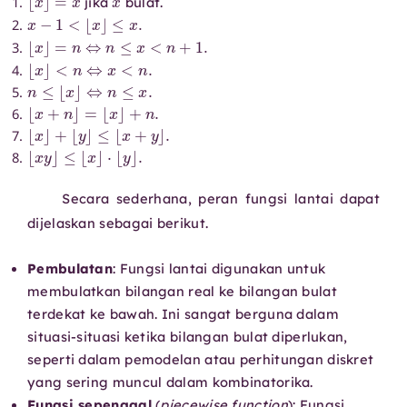
jika
bulat.
x
−
1
<
⌊
x
⌋
≤
x
.
⌊
x
⌋
=
n
⇔
n
≤
x
<
n
+
1.
⌊
x
⌋
<
n
⇔
x
<
n
.
n
≤
⌊
x
⌋
⇔
n
≤
x
.
⌊
x
+
n
⌋
=
⌊
x
⌋
+
n
.
⌊
x
⌋
+
⌊
y
⌋
≤
⌊
x
+
y
⌋
.
⌊
x
y
⌋
≤
⌊
x
⌋
⋅
⌊
y
⌋
.
Secara sederhana, peran fungsi lantai dapat
dijelaskan sebagai berikut.
Pembulatan
: Fungsi lantai digunakan untuk
membulatkan bilangan real ke bilangan bulat
terdekat ke bawah. Ini sangat berguna dalam
situasi-situasi ketika bilangan bulat diperlukan,
seperti dalam pemodelan atau perhitungan diskret
yang sering muncul dalam kombinatorika.
Fungsi sepenggal
(
piecewise function
): Fungsi