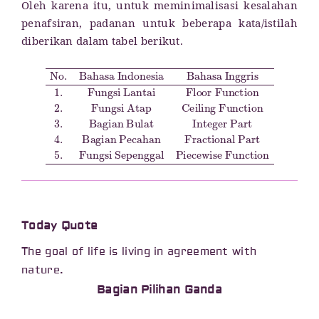
Oleh karena itu, untuk meminimalisasi kesalahan
penafsiran, padanan untuk beberapa kata/istilah
diberikan dalam tabel berikut.
No.
Ceiling Function
Fungsi Lantai
Bahasa Indonesia
Bagian Pecahan
Fungsi Sepenggal
Floor Function
3.
Bagian Bulat
Fractional Part
Piecewise Function
Bahasa Inggris
2.
Integer Part
Fungsi Atap
5.
4.
1.
Today Quote
The goal of life is living in agreement with
nature.
Bagian Pilihan Ganda