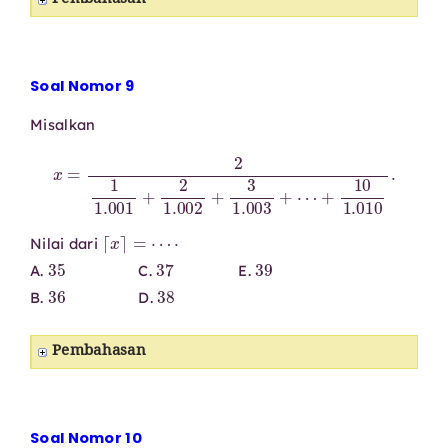
Pembahasan
Soal Nomor 9
Misalkan
x
=
2
1
1.001
+
2
1.002
+
3
1.003
+
⋯
+
10
1.010
.
⌈
x
⌉
=
⋯
⋅
Nilai dari
35
37
39
A.
C.
E.
36
38
B.
D.
Pembahasan
Soal Nomor 10