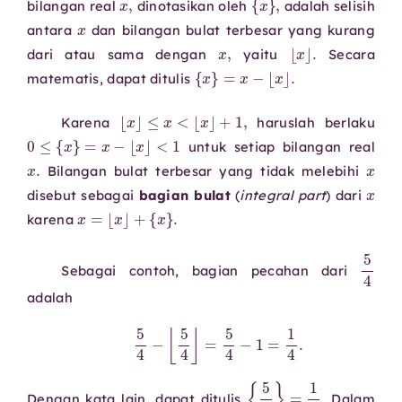
bilangan real
dinotasikan oleh
adalah selisih
x
antara
dan bilangan bulat terbesar yang kurang
x
,
⌊
x
⌋
.
dari atau sama dengan
yaitu
Secara
⌊
x
⌋
.
{
x
}
=
x
−
matematis, dapat ditulis
+
1
,
⌊
x
⌋
≤
x
<
⌊
x
⌋
Karena
haruslah berlaku
0
≤
{
x
}
=
x
−
⌊
x
⌋
<
1
untuk setiap bilangan real
x
.
Bilangan bulat terbesar yang tidak melebihi
disebut sebagai
bagian bulat
(
integral part
) dari
{
x
}
.
x
=
⌊
x
⌋
+
karena
Sebagai contoh, bagian pecahan dari
adalah
5
4
−
⌊
5
4
⌋
=
5
4
−
1
=
1
4
.
{
5
4
}
=
1
4
.
Dengan kata lain, dapat ditulis
Dalam