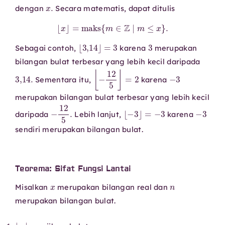
x
.
dengan
Secara matematis, dapat ditulis
⌊
x
⌋
=
maks
{
m
∈
Z
∣
m
≤
x
}
.
⌊
3
,
14
⌋
=
3
3
Sebagai contoh,
karena
merupakan
bilangan bulat terbesar yang lebih kecil daripada
3
,
14.
⌊
−
12
5
⌋
=
2
−
3
Sementara itu,
karena
merupakan bilangan bulat terbesar yang lebih kecil
−
12
5
.
⌊
−
3
⌋
=
−
3
−
3
daripada
Lebih lanjut,
karena
sendiri merupakan bilangan bulat.
Teorema: Sifat Fungsi Lantai
x
n
Misalkan
merupakan bilangan real dan
merupakan bilangan bulat.
⌊
x
⌋
=
x
x