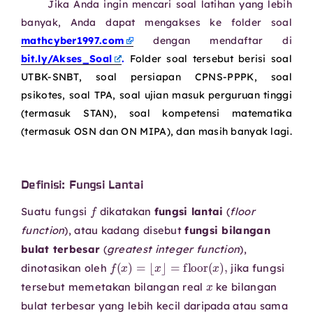
Jika Anda ingin mencari soal latihan yang lebih
banyak, Anda dapat mengakses ke folder soal
mathcyber1997.com
dengan mendaftar di
bit.ly/Akses_Soal
.
Folder soal tersebut berisi soal
UTBK-SNBT, soal persiapan CPNS-PPPK, soal
psikotes, soal TPA, soal ujian masuk perguruan tinggi
(termasuk STAN), soal kompetensi matematika
(termasuk OSN dan ON MIPA), dan masih banyak lagi.
Definisi: Fungsi Lantai
f
Suatu fungsi
dikatakan
fungsi lantai
(
floor
function
), atau kadang disebut
fungsi bilangan
bulat terbesar
(
greatest integer function
),
f
(
x
)
=
⌊
x
⌋
=
floor
(
x
)
,
dinotasikan oleh
jika fungsi
x
tersebut memetakan bilangan real
ke bilangan
bulat terbesar yang lebih kecil daripada atau sama