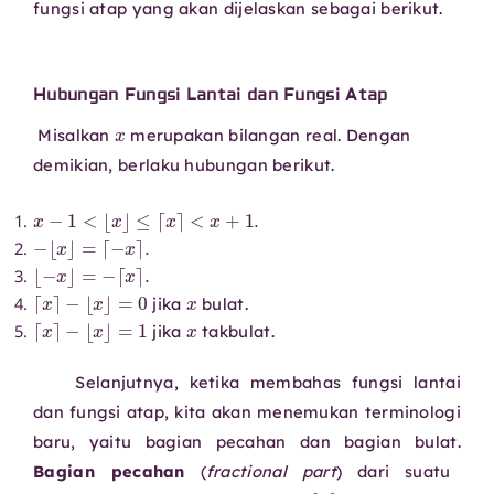
fungsi atap yang akan dijelaskan sebagai berikut.
Hubungan Fungsi Lantai dan Fungsi Atap
x
Misalkan
merupakan bilangan real. Dengan
demikian, berlaku hubungan berikut.
x
−
1
<
⌊
x
⌋
≤
⌈
x
⌉
<
x
+
1.
−
⌊
x
⌋
=
⌈
−
x
⌉
.
⌊
−
x
⌋
=
−
⌈
x
⌉
.
⌈
x
⌉
−
⌊
x
⌋
=
0
x
jika
bulat.
⌈
x
⌉
−
⌊
x
⌋
=
1
x
jika
takbulat.
Selanjutnya, ketika membahas fungsi lantai
dan fungsi atap, kita akan menemukan terminologi
baru, yaitu bagian pecahan dan bagian bulat.
Bagian pecahan
(
fractional part
) dari suatu
x
,
{
x
}
,