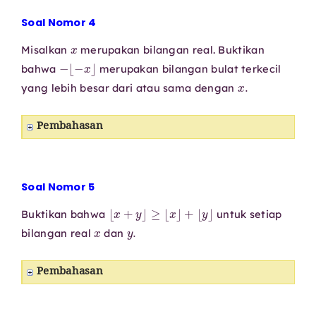
Soal Nomor 4
x
Misalkan
merupakan bilangan real. Buktikan
−
⌊
−
x
⌋
bahwa
merupakan bilangan bulat terkecil
x
.
yang lebih besar dari atau sama dengan
Pembahasan
Soal Nomor 5
⌊
x
+
y
⌋
≥
⌊
x
⌋
+
⌊
y
⌋
Buktikan bahwa
untuk setiap
x
y
.
bilangan real
dan
Pembahasan