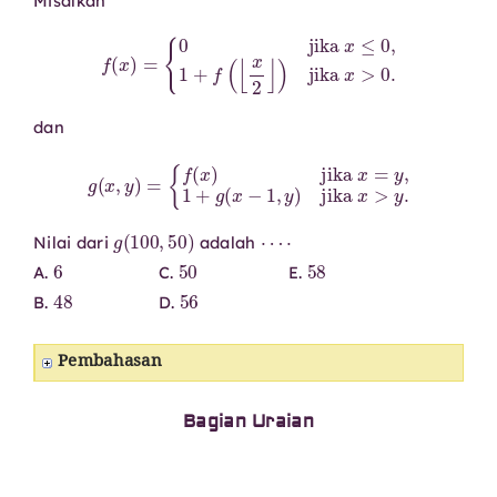
Misalkan
f
(
x
)
=
{
0
jika
x
≤
0
,
1
+
f
(
⌊
x
2
⌋
)
jika
x
>
0.
dan
g
(
x
,
y
)
=
{
f
(
x
)
jika
x
=
y
,
1
+
g
(
x
−
1
,
y
)
jika
x
>
y
.
g
(
100
,
50
)
⋯
⋅
Nilai dari
adalah
6
50
58
A.
C.
E.
48
56
B.
D.
Pembahasan
Bagian Uraian