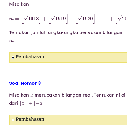
Misalkan
m
=
⌊
1918
⌋
+
⌊
1919
⌋
+
⌊
1920
⌋
+
⋯
+
⌊
2025
⌋
.
Tentukan jumlah angka-angka penyusun bilangan
m
.
Pembahasan
Soal Nomor 3
x
Misalkan
merupakan bilangan real. Tentukan nilai
⌊
x
⌋
+
⌊
−
x
⌋
.
dari
Pembahasan