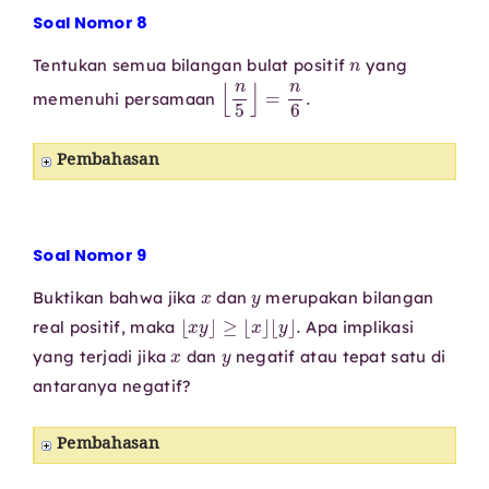
Soal Nomor 8
n
Tentukan semua bilangan bulat positif
yang
⌊
n
5
⌋
=
n
6
.
memenuhi persamaan
Pembahasan
Soal Nomor 9
x
y
Buktikan bahwa jika
dan
merupakan bilangan
⌊
x
y
⌋
≥
⌊
x
⌋
⌊
y
⌋
.
real positif, maka
Apa implikasi
x
y
yang terjadi jika
dan
negatif atau tepat satu di
antaranya negatif?
Pembahasan