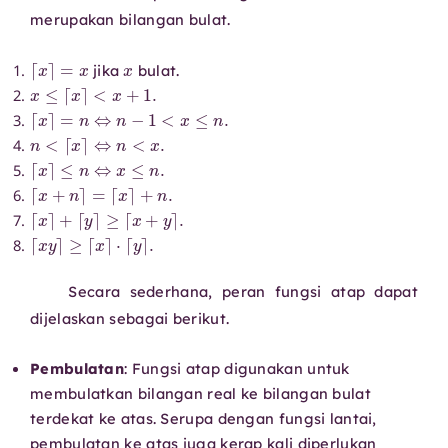
merupakan bilangan bulat.
⌈
x
⌉
=
x
x
jika
bulat.
x
≤
⌈
x
⌉
<
x
+
1.
⌈
x
⌉
=
n
⇔
n
−
1
<
x
≤
n
.
n
<
⌈
x
⌉
⇔
n
<
x
.
⌈
x
⌉
≤
n
⇔
x
≤
n
.
⌈
x
+
n
⌉
=
⌈
x
⌉
+
n
.
⌈
x
⌉
+
⌈
y
⌉
≥
⌈
x
+
y
⌉
.
⌈
x
y
⌉
≥
⌈
x
⌉
⋅
⌈
y
⌉
.
Secara sederhana, peran fungsi atap dapat
dijelaskan sebagai berikut.
Pembulatan
: Fungsi atap digunakan untuk
membulatkan bilangan real ke bilangan bulat
terdekat ke atas. Serupa dengan fungsi lantai,
pembulatan ke atas juga kerap kali diperlukan