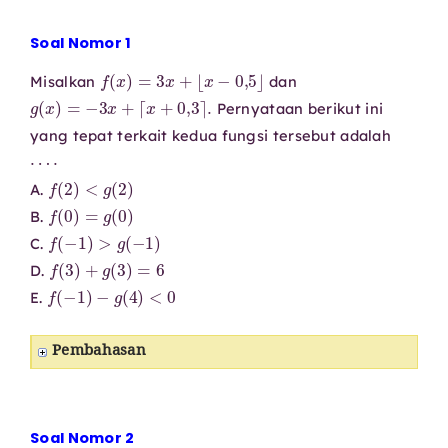
Soal Nomor 1
f
(
x
)
=
3
x
+
⌊
x
−
0
,
5
⌋
Misalkan
dan
g
(
x
)
=
−
3
x
+
⌈
x
+
0
,
3
⌉
.
Pernyataan berikut ini
yang tepat terkait kedua fungsi tersebut adalah
⋯
⋅
f
(
2
)
<
g
(
2
)
A.
f
(
0
)
=
g
(
0
)
B.
f
(
−
1
)
>
g
(
−
1
)
C.
f
(
3
)
+
g
(
3
)
=
6
D.
f
(
−
1
)
−
g
(
4
)
<
0
E.
Pembahasan
Soal Nomor 2