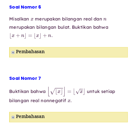
Soal Nomor 6
x
n
Misalkan
merupakan bilangan real dan
merupakan bilangan bulat. Buktikan bahwa
⌊
x
+
n
⌋
=
⌊
x
⌋
+
n
.
Pembahasan
Soal Nomor 7
⌊
⌊
x
⌋
⌋
=
⌊
x
⌋
Buktikan bahwa
untuk setiap
x
.
bilangan real nonnegatif
Pembahasan