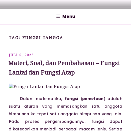
Lompat
MATHCYBER1997
God used beautiful mathematics in creating the world – Paul
ke
Dirac
Menu
konten
TAG:
FUNGSI TANGGA
DIPOSKAN
JULI 6, 2023
PADA
Materi, Soal, dan Pembahasan – Fungsi
Lantai dan Fungsi Atap
Dalam matematika,
fungsi (pemetaan)
adalah
suatu aturan yang memasangkan satu anggota
himpunan ke tepat satu anggota himpunan yang lain.
Pada proses pengembangannya, fungsi dapat
dikategorikan menjadi berbagai macam jenis. Setiap