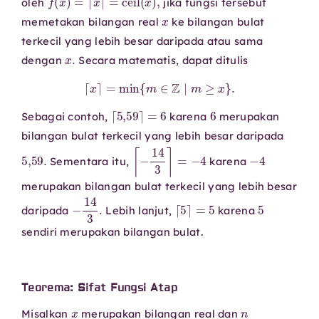
oleh
jika fungsi tersebut
x
memetakan bilangan real
ke bilangan bulat
terkecil yang lebih besar daripada atau sama
x
.
dengan
Secara matematis, dapat ditulis
⌈
x
⌉
=
min
{
m
∈
Z
∣
m
≥
x
}
.
⌈
5
,
59
⌉
=
6
6
Sebagai contoh,
karena
merupakan
bilangan bulat terkecil yang lebih besar daripada
5
,
59.
⌈
−
14
3
⌉
=
−
4
−
4
Sementara itu,
karena
merupakan bilangan bulat terkecil yang lebih besar
−
14
3
.
⌈
5
⌉
=
5
5
daripada
Lebih lanjut,
karena
sendiri merupakan bilangan bulat.
Teorema: Sifat Fungsi Atap
x
n
Misalkan
merupakan bilangan real dan