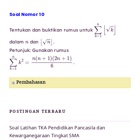
Soal Nomor 10
∑
k
=
1
n
⌊
k
⌋
Tentukan dan buktikan rumus untuk
n
⌊
n
⌋
.
dalam
dan
Petunjuk: Gunakan rumus
∑
k
=
1
n
k
2
=
n
(
n
+
1
)
(
2
n
+
1
)
6
.
Pembahasan
POSTINGAN TERBARU
Soal Latihan TKA Pendidikan Pancasila dan
Kewarganegaraan Tingkat SMA