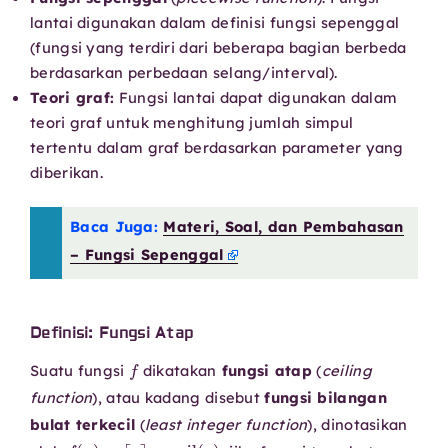
lantai digunakan dalam definisi fungsi sepenggal
(fungsi yang terdiri dari beberapa bagian berbeda
berdasarkan perbedaan selang/interval).
Teori graf:
Fungsi lantai dapat digunakan dalam
teori graf untuk menghitung jumlah simpul
tertentu dalam graf berdasarkan parameter yang
diberikan.
Baca Juga:
Materi, Soal, dan Pembahasan
– Fungsi Sepenggal
Definisi: Fungsi Atap
f
Suatu fungsi
dikatakan
fungsi atap
(
ceiling
function
), atau kadang disebut
fungsi bilangan
bulat terkecil
(
least integer function
), dinotasikan
f
(
x
)
=
⌈
x
⌉
=
ceil
(
x
)
,