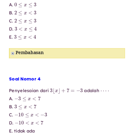
0
≤
x
≤
3
A.
2
≤
x
<
3
B.
2
≤
x
≤
3
C.
3
<
x
≤
4
D.
3
≤
x
<
4
E.
Pembahasan
Soal Nomor 4
3
⌊
x
⌋
+
7
=
−
3
⋯
⋅
Penyelesaian dari
adalah
−
3
≤
x
<
7
A.
3
≤
x
<
7
B.
−
10
≤
x
<
−
3
C.
−
10
<
x
<
7
D.
E. tidak ada