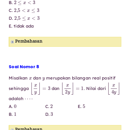
B.
2
,
5
<
x
≤
3
C.
2
,
5
≤
x
<
3
D.
E. tidak ada
Pembahasan
Soal Nomor 8
x
y
Misalkan
dan
merupakan bilangan real positif
⌊
x
y
⌋
=
3
⌊
x
2
y
⌋
=
1.
⌊
x
4
y
⌋
sehingga
dan
Nilai dari
⋯
⋅
adalah
0
2
5
A.
C.
E.
1
3
B.
D.