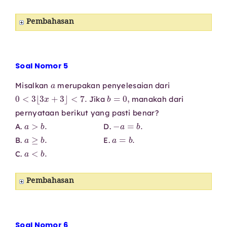
Pembahasan
Soal Nomor 5
a
Misalkan
merupakan penyelesaian dari
0
<
3
⌊
3
x
+
3
⌋
<
7.
b
=
0
,
Jika
manakah dari
pernyataan berikut yang pasti benar?
a
>
b
.
−
a
=
b
.
A.
D.
a
≥
b
.
a
=
b
.
B.
E.
a
<
b
.
C.
Pembahasan
Soal Nomor 6