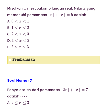
x
x
Misalkan
merupakan bilangan real. Nilai
yang
⌊
x
⌋
+
⌈
x
⌉
=
5
⋯
⋅
memenuhi persamaan
adalah
0
<
x
<
1
A.
1
<
x
<
2
B.
2
<
x
<
3
C.
1
<
x
<
3
D.
2
≤
x
≤
3
E.
Pembahasan
Soal Nomor 7
⌊
2
x
⌋
+
⌊
x
⌋
=
7
Penyelesaian dari persamaan
⋯
⋅
adalah
2
≤
x
≤
3
A.
2
≤
x
<
3