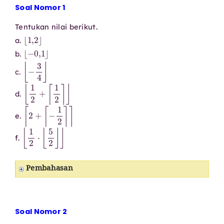
Soal Nomor 1
Tentukan nilai berikut.
⌊
1
,
2
⌋
a.
⌊
−
0
,
1
⌋
b.
⌊
−
3
4
⌋
c.
⌊
1
2
+
⌈
1
2
⌉
⌋
d.
⌈
2
+
⌈
−
1
2
⌉
⌉
e.
⌊
1
2
⋅
⌊
5
2
⌋
⌋
f.
Pembahasan
Soal Nomor 2