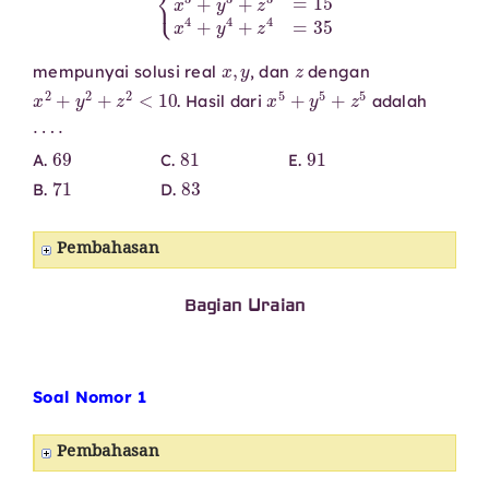
x
,
y
z
mempunyai solusi real
, dan
dengan
x
2
+
y
2
+
z
2
<
10
x
5
+
y
5
+
z
5
. Hasil dari
adalah
⋯
⋅
69
81
91
A.
C.
E.
71
83
B.
D.
Pembahasan
Bagian Uraian
Soal Nomor 1
Pembahasan