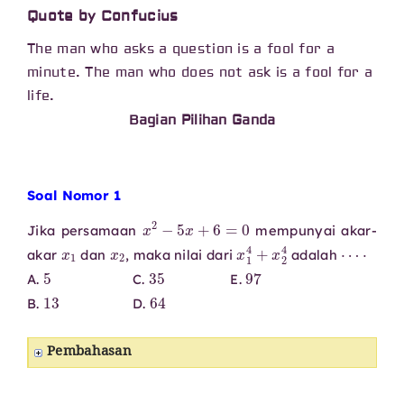
Quote by Confucius
The man who asks a question is a fool for a
minute. The man who does not ask is a fool for a
life.
Bagian Pilihan Ganda
Soal Nomor 1
x
2
−
5
x
+
6
=
0
Jika persamaan
mempunyai akar-
x
1
x
2
x
1
4
+
x
2
4
⋯
⋅
akar
dan
, maka nilai dari
adalah
5
35
97
A.
C.
E.
13
64
B.
D.
Pembahasan