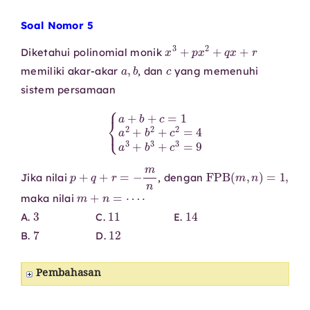
Soal Nomor 5
x
3
+
p
x
2
+
q
x
+
r
Diketahui polinomial monik
a
,
b
c
memiliki akar-akar
, dan
yang memenuhi
sistem persamaan
{
a
+
b
+
c
=
1
a
2
+
b
2
+
c
2
=
4
a
3
+
b
3
+
c
3
=
9
p
+
q
+
r
=
−
m
n
FPB
(
m
,
n
)
=
1
,
Jika nilai
, dengan
m
+
n
=
⋯
⋅
maka nilai
3
11
14
A.
C.
E.
7
12
B.
D.
Pembahasan