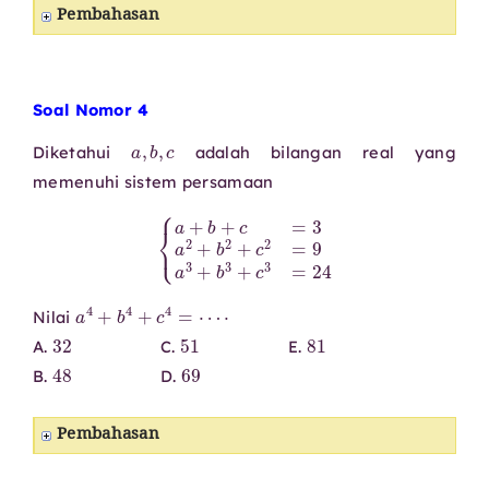
Pembahasan
Soal Nomor 4
a
,
b
,
c
Diketahui
adalah bilangan real yang
memenuhi sistem persamaan
{
a
+
b
+
c
=
3
a
2
+
b
2
+
c
2
=
9
a
3
+
b
3
+
c
3
=
24
a
4
+
b
4
+
c
4
=
⋯
⋅
Nilai
32
51
81
A.
C.
E.
48
69
B.
D.
Pembahasan