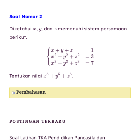
Soal Nomor 2
x
,
y
z
Diketahui
, dan
memenuhi sistem persamaan
berikut.
{
x
+
y
+
z
=
1
x
2
+
y
2
+
z
2
=
3
x
3
+
y
3
+
z
3
=
7
x
5
+
y
5
+
z
5
.
Tentukan nilai
Pembahasan
POSTINGAN TERBARU
Soal Latihan TKA Pendidikan Pancasila dan