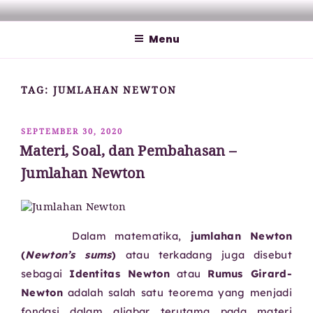
Lompat
MATHCYBER1997
God used beautiful mathematics in creating the world – Paul
ke
Dirac
Menu
konten
TAG:
JUMLAHAN NEWTON
DIPOSKAN
SEPTEMBER 30, 2020
PADA
Materi, Soal, dan Pembahasan –
Jumlahan Newton
Dalam matematika,
jumlahan Newton
(
Newton’s sums
)
atau terkadang juga disebut
sebagai
Identitas Newton
atau
Rumus Girard-
Newton
adalah salah satu teorema yang menjadi
fondasi dalam aljabar terutama pada materi