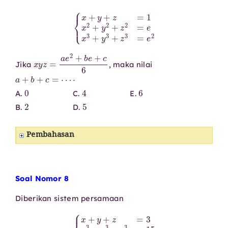
{
x
+
y
+
z
=
1
x
2
+
y
2
+
z
2
=
e
x
3
+
y
3
+
z
3
=
e
2
x
y
z
=
a
e
2
+
b
e
+
c
6
Jika
, maka nilai
a
+
b
+
c
=
⋯
⋅
0
4
6
A.
C.
E.
2
5
B.
D.
Pembahasan
Soal Nomor 8
Diberikan sistem persamaan
{
x
+
y
+
z
=
3
x
3
+
y
3
+
z
3
=
15
x
4
+
y
4
+
z
4
=
35