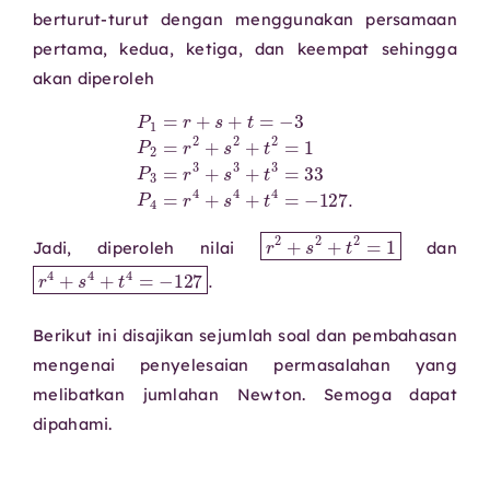
berturut-turut dengan menggunakan persamaan
pertama, kedua, ketiga, dan keempat sehingga
akan diperoleh
P
1
=
r
+
s
+
t
=
−
3
P
2
=
=
r
r
4
2
+
+
s
s
4
2
+
+
t
t
4
2
=
=
−
1
127.
P
3
=
r
3
+
s
3
+
t
3
=
33
P
4
r
2
+
s
2
+
t
2
=
1
Jadi, diperoleh nilai
dan
r
4
+
s
4
+
t
4
=
−
127
.
Berikut ini disajikan sejumlah soal dan pembahasan
mengenai penyelesaian permasalahan yang
melibatkan jumlahan Newton. Semoga dapat
dipahami.