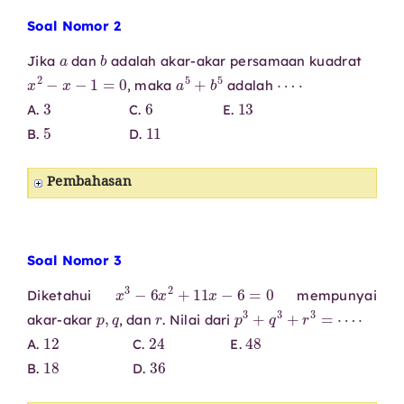
Soal Nomor 2
a
b
Jika
dan
adalah akar-akar persamaan kuadrat
x
2
−
x
−
1
=
0
a
5
+
b
5
⋯
⋅
, maka
adalah
3
6
13
A.
C.
E.
5
11
B.
D.
Pembahasan
Soal Nomor 3
x
3
−
6
x
2
+
11
x
−
6
=
0
Diketahui
mempunyai
p
,
q
r
p
3
+
q
3
+
r
3
=
⋯
⋅
akar-akar
, dan
. Nilai dari
12
24
48
A.
C.
E.
18
36
B.
D.