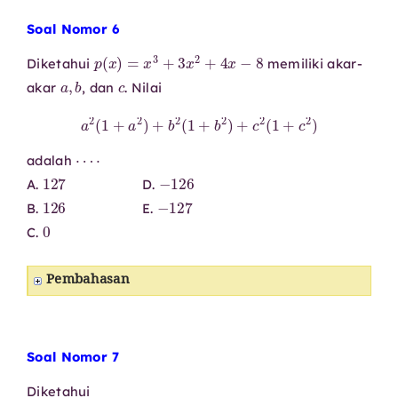
Soal Nomor 6
p
(
x
)
=
x
3
+
3
x
2
+
4
x
−
8
Diketahui
memiliki akar-
a
,
b
c
akar
, dan
. Nilai
a
2
(
1
+
a
2
)
+
b
2
(
1
+
b
2
)
+
c
2
(
1
+
c
2
)
⋯
⋅
adalah
127
−
126
A.
D.
126
−
127
B.
E.
0
C.
Pembahasan
Soal Nomor 7
Diketahui