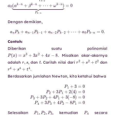
Dengan demikian,
a
n
P
k
+
a
n
−
1
P
k
−
1
+
a
n
−
2
P
k
−
2
+
⋯
+
a
0
P
k
−
n
=
0.
Contoh:
Diberikan suatu polinomial
P
(
x
)
=
x
3
+
3
x
2
+
4
x
−
8.
Misalkan akar-akarnya
r
,
s
t
r
2
+
s
2
+
t
2
adalah
, dan
. Carilah nilai dari
dan
r
4
+
s
4
+
t
4
.
Berdasarkan jumlahan Newton, kita ketahui bahwa
P
1
+
3
=
0
P
2
+
3
P
4
1
+
+
3
2
P
(
4
3
)
+
=
4
0
P
P
2
3
−
+
8
3
P
P
1
2
=
+
0
4
P
1
+
3
(
−
8
)
=
0
P
P
1
,
P
2
,
P
3
P
4
Selesaikan
, kemudian
secara