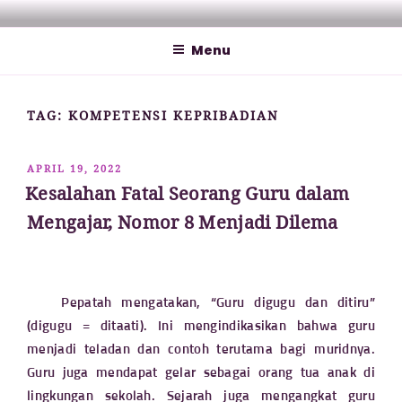
Lompat
MATHCYBER1997
God used beautiful mathematics in creating the world – Paul
ke
Dirac
Menu
konten
TAG:
KOMPETENSI KEPRIBADIAN
DIPOSKAN
APRIL 19, 2022
PADA
Kesalahan Fatal Seorang Guru dalam
Mengajar, Nomor 8 Menjadi Dilema
Pepatah mengatakan, “Guru digugu dan ditiru”
(digugu = ditaati). Ini mengindikasikan bahwa guru
menjadi teladan dan contoh terutama bagi muridnya.
Guru juga mendapat gelar sebagai orang tua anak di
lingkungan sekolah. Sejarah juga mengangkat guru