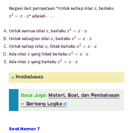
x
Negasi dari pernyataan “Untuk setiap nilai
, berlaku
x
2
=
x
⋅
x
⋯
⋅
” adalah
x
x
2
=
x
⋅
x
Untuk semua nilai
, berlaku
x
x
2
=
x
⋅
x
Untuk sebagian nilai
, berlaku
x
x
2
=
x
⋅
x
Untuk setiap nilai
, tidak berlaku
x
x
2
=
x
⋅
x
Ada nilai
yang tidak berlaku
x
x
2
=
x
⋅
x
Ada nilai
yang berlaku
Pembahasan
Baca Juga:
Materi, Soal, dan Pembahasan
– Gerbang Logika
Soal Nomor 7