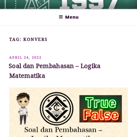
Lompat
MATHCYBER1997
God used beautiful mathematics in creating the world – Paul
ke
Dirac
Menu
konten
TAG:
KONVERS
DIPOSKAN
APRIL 24, 2022
PADA
Soal dan Pembahasan – Logika
Matematika