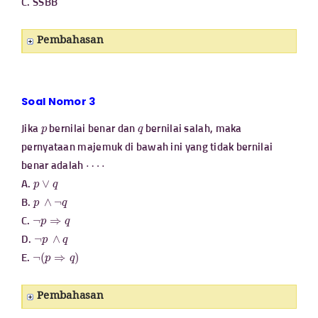
C. SSBB
Pembahasan
Soal Nomor 3
p
q
Jika
bernilai benar dan
bernilai salah, maka
pernyataan majemuk di bawah ini yang tidak bernilai
⋯
⋅
benar adalah
p
∨
q
A.
p
∧
¬
q
B.
¬
p
⇒
q
C.
¬
p
∧
q
D.
¬
(
p
⇒
q
)
E.
Pembahasan