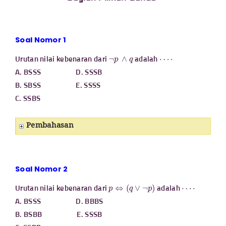
Soal Nomor 1
¬
p
∧
q
⋯
⋅
Urutan nilai kebenaran dari
adalah
A. BSSS D. SSSB
B. SBSS E. SSSS
C. SSBS
Pembahasan
Soal Nomor 2
p
⇔
(
q
∨
¬
p
)
⋯
⋅
Urutan nilai kebenaran dari
adalah
A. BSSS D. BBBS
B. BSBB E. SSSB