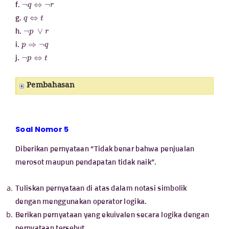
¬
q
⇔
¬
r
f.
q
⇔
t
g.
¬
p
∨
r
h.
p
⇒
¬
q
i.
¬
p
⇔
t
j.
Pembahasan
Soal Nomor 5
Diberikan pernyataan “Tidak benar bahwa penjualan
merosot maupun pendapatan tidak naik”.
Tuliskan pernyataan di atas dalam notasi simbolik
dengan menggunakan operator logika.
Berikan pernyataan yang ekuivalen secara logika dengan
pernyataan tersebut.