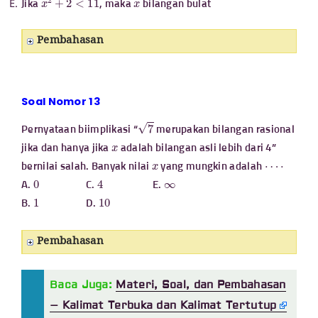
Jika
, maka
bilangan bulat
Pembahasan
Soal Nomor 13
7
Pernyataan biimplikasi “
merupakan bilangan rasional
x
jika dan hanya jika
adalah bilangan asli lebih dari 4”
x
⋯
⋅
bernilai salah. Banyak nilai
yang mungkin adalah
0
4
∞
A.
C.
E.
1
10
B.
D.
Pembahasan
Baca Juga:
Materi, Soal, dan Pembahasan
– Kalimat Terbuka dan Kalimat Tertutup