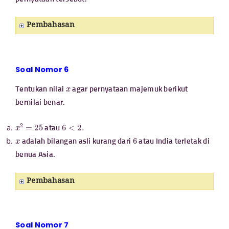
Pembahasan
Soal Nomor 6
x
Tentukan nilai
agar pernyataan majemuk berikut
bernilai benar.
x
2
=
25
6
<
2.
atau
x
6
adalah bilangan asli kurang dari
atau India terletak di
benua Asia.
Pembahasan
Soal Nomor 7