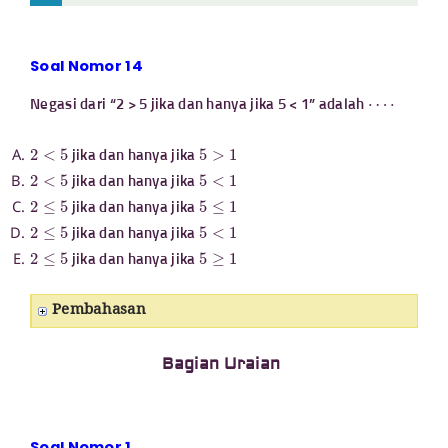
Soal Nomor 14
⋯
⋅
Negasi dari “2 > 5 jika dan hanya jika 5 < 1” adalah
2
<
5
5
>
1
jika dan hanya jika
2
<
5
5
<
1
jika dan hanya jika
2
≤
5
5
≤
1
jika dan hanya jika
2
≤
5
5
<
1
jika dan hanya jika
2
≤
5
5
≥
1
jika dan hanya jika
Pembahasan
Bagian Uraian
Soal Nomor 1