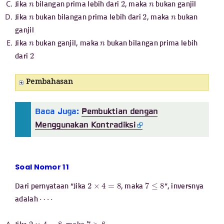
n
2
n
Jika
bilangan prima lebih dari
, maka
bukan ganjil
n
2
n
Jika
bukan bilangan prima lebih dari
, maka
bukan
ganjil
n
n
Jika
bukan ganjil, maka
bukan bilangan prima lebih
2
dari
Pembahasan
Baca Juga:
Pembuktian dengan
Menggunakan Kontradiksi
Soal Nomor 11
2
×
4
=
8
7
≤
8
Dari pernyataan “Jika
, maka
”, inversnya
⋯
⋅
adalah
2
×
4
=
8
7
>
8