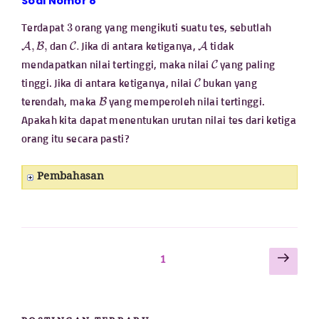
Soal Nomor 8
3
Terdapat
orang yang mengikuti suatu tes, sebutlah
A
,
B
,
C
.
A
dan
Jika di antara ketiganya,
tidak
C
mendapatkan nilai tertinggi, maka nilai
yang paling
C
tinggi. Jika di antara ketiganya, nilai
bukan yang
B
terendah, maka
yang memperoleh nilai tertinggi.
Apakah kita dapat menentukan urutan nilai tes dari ketiga
orang itu secara pasti?
Pembahasan
Lam
Paginasi
Laman
1
sela
pos