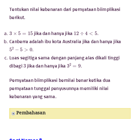
Tentukan nilai kebenaran dari pernyataan biimplikasi
berikut.
3
×
5
=
15
12
÷
4
<
5.
jika dan hanya jika
Canberra adalah ibu kota Australia jika dan hanya jika
5
2
−
5
>
0.
Luas segitiga sama dengan panjang alas dikali tinggi
3
3
2
=
9.
dibagi
jika dan hanya jika
Pernyataan biimplikasi bernilai benar ketika dua
pernyataan tunggal penyusunnya memiliki nilai
kebenaran yang sama.
Pembahasan