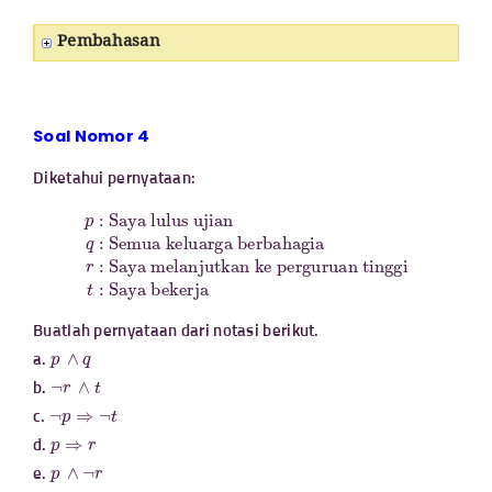
Pembahasan
Soal Nomor 4
Diketahui pernyataan:
Semua keluarga berbahagia
p
:
Saya lulus ujian
r
:
Saya melanjutkan ke perguruan tinggi
t
:
Saya bekerja
q
:
Buatlah pernyataan dari notasi berikut.
p
∧
q
a.
¬
r
∧
t
b.
¬
p
⇒
¬
t
c.
p
⇒
r
d.
p
∧
¬
r
e.