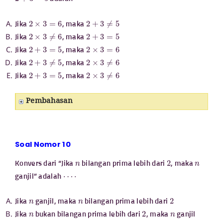
2
×
3
=
6
2
+
3
≠
5
Jika
, maka
2
×
3
≠
6
2
+
3
=
5
Jika
, maka
2
+
3
=
5
2
×
3
=
6
Jika
, maka
2
+
3
≠
5
2
×
3
≠
6
Jika
, maka
2
+
3
=
5
2
×
3
≠
6
Jika
, maka
Pembahasan
Soal Nomor 10
n
2
n
Konvers dari “Jika
bilangan prima lebih dari
, maka
⋯
⋅
ganjil” adalah
n
n
2
Jika
ganjil, maka
bilangan prima lebih dari
n
2
n
Jika
bukan bilangan prima lebih dari
, maka
ganjil