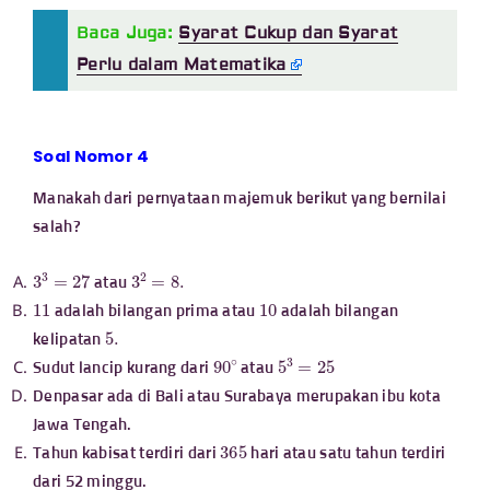
Baca Juga:
Syarat Cukup dan Syarat
Perlu dalam Matematika
Soal Nomor 4
Manakah dari pernyataan majemuk berikut yang bernilai
salah?
3
3
=
27
3
2
=
8.
atau
11
10
adalah bilangan prima atau
adalah bilangan
5.
kelipatan
90
∘
5
3
=
25
Sudut lancip kurang dari
atau
Denpasar ada di Bali atau Surabaya merupakan ibu kota
Jawa Tengah.
365
Tahun kabisat terdiri dari
hari atau satu tahun terdiri
dari 52 minggu.