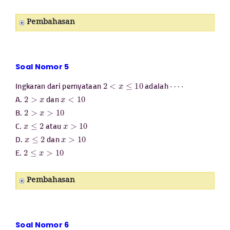
Pembahasan
Soal Nomor 5
2
<
x
≤
10
⋯
⋅
Ingkaran dari pernyataan
adalah
2
>
x
x
<
10
A.
dan
2
>
x
>
10
B.
x
≤
2
x
>
10
C.
atau
x
≤
2
x
>
10
D.
dan
2
≤
x
>
10
E.
Pembahasan
Soal Nomor 6