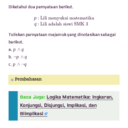
Diketahui dua pernyataan berikut.
p
:
Lili menyukai matematika
Lili adalah siswi SMK 3
q
:
Tuliskan pernyataan majemuk yang dinotasikan sebagai
berikut.
p
∧
q
a.
¬
p
∧
q
b.
p
∧
¬
q
c.
Pembahasan
Baca Juga:
Logika Matematika: Ingkaran,
Konjungsi, Disjungsi, Implikasi, dan
Biimplikasi