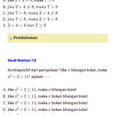
Jika
, maka
2
×
4
≠
8
7
>
8
Jika
, maka
7
>
8
2
×
4
≠
8
Jika
, maka
7
<
8
2
×
4
=
8
Jika
, maka
2
×
4
=
8
7
≥
8
dan
Pembahasan
Soal Nomor 12
x
Kontrapositif dari pernyataan “Jika
bilangan bulat, maka
x
2
+
2
>
11
⋯
⋅
” adalah
x
2
+
2
≥
11
x
Jika
, maka
bilangan bulat
x
2
+
2
≤
11
x
Jika
, maka
bukan bilangan bulat
x
2
+
2
<
11
x
Jika
, maka
bukan bilangan bulat
x
2
+
2
>
11
x
Jika
, maka
bukan bilangan bulat
x
2
+
2
<
11
x