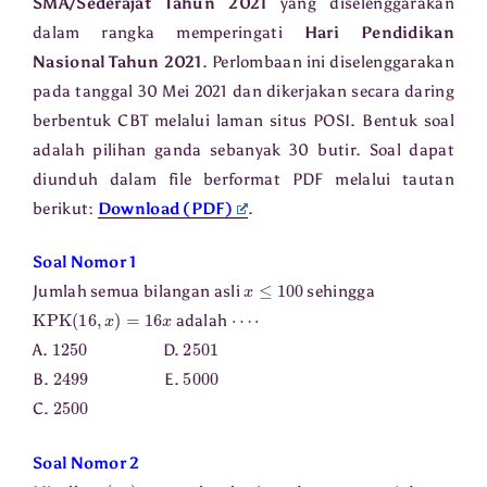
SMA/Sederajat Tahun 2021
yang diselenggarakan
dalam rangka memperingati
Hari Pendidikan
Nasional Tahun 2021
. Perlombaan ini diselenggarakan
pada tanggal 30 Mei 2021 dan dikerjakan secara daring
berbentuk CBT melalui laman situs POSI. Bentuk soal
adalah pilihan ganda sebanyak 30 butir. Soal dapat
diunduh dalam file berformat PDF melalui tautan
berikut:
Download (PDF)
.
Soal Nomor 1
x
≤
100
Jumlah semua bilangan asli
sehingga
KPK
(
16
,
x
)
=
16
x
⋯
⋅
adalah
1250
2501
A.
D.
2499
5000
B.
E.
2500
C.
Soal Nomor 2
(
a
n
)
a
1
=
1