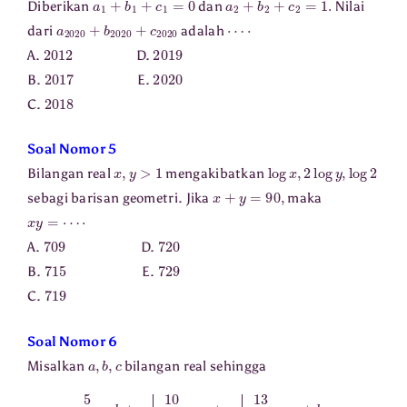
Diberikan
dan
Nilai
a
2020
+
b
2020
+
c
2020
⋯
⋅
dari
adalah
2012
2019
A.
D.
2017
2020
B.
E.
2018
C.
Soal Nomor 5
x
,
y
>
1
log
x
,
2
log
y
,
log
2
Bilangan real
mengakibatkan
x
+
y
=
90
,
sebagi barisan geometri. Jika
maka
x
y
=
⋯
⋅
709
720
A.
D.
715
729
B.
E.
719
C.
Soal Nomor 6
a
,
b
,
c
Misalkan
bilangan real sehingga
5
a
=
b
+
c
10
b
=
c
+
a
13
c
=
a
+
b
.