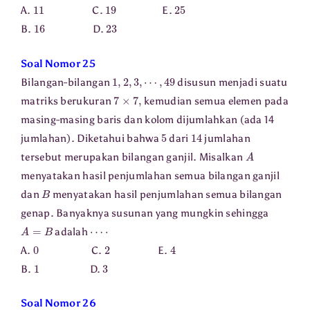
11
19
25
A.
C.
E.
16
23
B.
D.
Soal Nomor 25
1
,
2
,
3
,
⋯
,
49
Bilangan-bilangan
disusun menjadi suatu
7
×
7
,
matriks berukuran
kemudian semua elemen pada
masing-masing baris dan kolom dijumlahkan (ada 14
5
14
jumlahan). Diketahui bahwa
dari
jumlahan
A
tersebut merupakan bilangan ganjil. Misalkan
menyatakan hasil penjumlahan semua bilangan ganjil
B
dan
menyatakan hasil penjumlahan semua bilangan
genap. Banyaknya susunan yang mungkin sehingga
A
=
B
⋯
⋅
adalah
0
2
4
A.
C.
E.
1
3
B.
D.
Soal Nomor 26