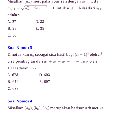
Misalkan
merupakan barisan dengan
dan
a
n
+
1
=
a
n
2
−
2
a
n
+
3
+
1
n
≥
1.
a
513
untuk
Nilai dari
⋯
⋅
adalah
27
33
A.
D.
29
35
B.
E.
30
C.
Soal Nomor 3
a
n
(
n
+
1
)
3
n
3
.
Dinotasikan
sebagai sisa hasil bagi
oleh
a
1
+
a
2
+
a
3
+
⋯
+
a
2013
Sisa pembagian dari
oleh
1000
⋯
⋅
adalah
673
693
A.
D.
679
697
B.
E.
683
C.
Soal Nomor 4
(
(
a
c
n
n
)
)
,
(
b
n
)
,
Misalkan
merupakan barisan aritmetika.
a
1
+
b
1
+
c
1
=
0
a
2
+
b
2
+
c
2
=
1.