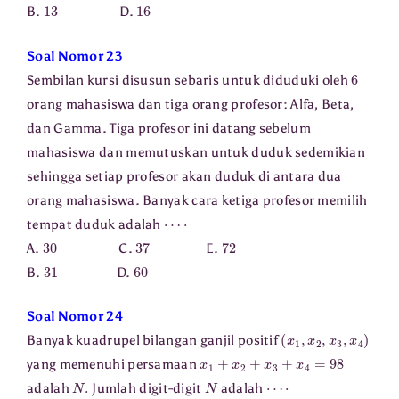
13
16
B.
D.
Soal Nomor 23
6
Sembilan kursi disusun sebaris untuk diduduki oleh
orang mahasiswa dan tiga orang profesor: Alfa, Beta,
dan Gamma. Tiga profesor ini datang sebelum
mahasiswa dan memutuskan untuk duduk sedemikian
sehingga setiap profesor akan duduk di antara dua
orang mahasiswa. Banyak cara ketiga profesor memilih
⋯
⋅
tempat duduk adalah
30
37
72
A.
C.
E.
31
60
B.
D.
Soal Nomor 24
(
x
1
,
x
2
,
x
3
,
x
4
)
Banyak kuadrupel bilangan ganjil positif
x
1
+
x
2
+
x
3
+
x
4
=
98
yang memenuhi persamaan
N
.
N
⋯
⋅
adalah
Jumlah digit-digit
adalah