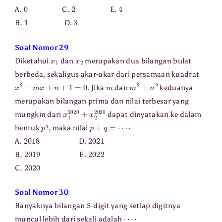
0
2
4
A.
C.
E.
1
3
B.
D.
Soal Nomor 29
x
1
x
2
Diketahui
dan
merupakan dua bilangan bulat
berbeda, sekaligus akar-akar dari persamaan kuadrat
x
2
+
m
x
+
n
+
1
=
0.
m
m
2
+
n
2
Jika
dan
keduanya
merupakan bilangan prima dan nilai terbesar yang
x
1
2020
+
x
2
2020
mungkin dari
dapat dinyatakan ke dalam
p
q
,
p
+
q
=
⋯
⋅
bentuk
maka nilai
2018
2021
A.
D.
2019
2022
B.
E.
2020
C.
Soal Nomor 30
Banyaknya bilangan 5-digit yang setiap digitnya
⋯
⋅
muncul lebih dari sekali adalah