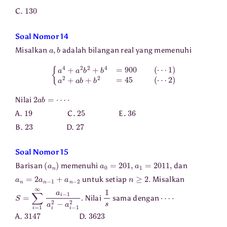
130
C.
Soal Nomor 14
a
,
b
Misalkan
adalah bilangan real yang memenuhi
{
a
4
+
a
2
b
2
+
b
4
=
900
(
⋯
1
)
a
2
+
a
b
+
b
2
=
45
(
⋯
2
)
2
a
b
=
⋯
⋅
Nilai
19
25
36
A.
C.
E.
23
27
B.
D.
Soal Nomor 15
(
a
n
)
a
0
=
201
,
a
1
=
2011
,
Barisan
memenuhi
dan
a
n
=
2
a
n
−
1
+
a
n
−
2
n
≥
2.
untuk setiap
Misalkan
S
=
∑
i
=
1
∞
a
i
−
1
a
i
2
−
a
i
−
1
2
.
1
s
⋯
⋅
Nilai
sama dengan
3147
3623
A.
D.
3512
4172