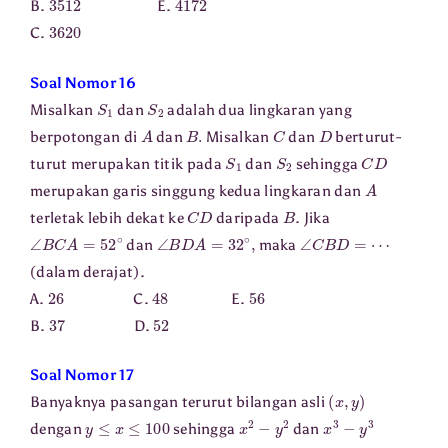
B.
E.
3620
C.
Soal Nomor 16
S
1
S
2
Misalkan
dan
adalah dua lingkaran yang
A
B
.
C
D
berpotongan di
dan
Misalkan
dan
berturut-
S
1
S
2
C
D
turut merupakan titik pada
dan
sehingga
A
merupakan garis singgung kedua lingkaran dan
C
D
B
terletak lebih dekat ke
daripada
. Jika
∠
B
C
A
=
52
∘
∠
B
D
A
=
32
∘
,
∠
C
B
D
=
⋯
dan
maka
(dalam derajat).
26
48
56
A.
C.
E.
37
52
B.
D.
Soal Nomor 17
(
x
,
y
)
Banyaknya pasangan terurut bilangan asli
y
≤
x
≤
100
x
2
−
y
2
x
3
−
y
3
dengan
sehingga
dan
⋯
⋅