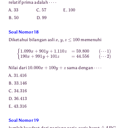
relatif prima adalah
33
57
100
A.
C.
E.
50
99
B.
D.
Soal Nomor 18
x
,
y
,
z
≤
100
Diketahui bilangan asli
memenuhi
{
1
1.099
)
190
x
x
+
+
991
901
y
y
+
+
101
1.110
z
=
44.556
z
=
59.800
(
⋯
(
2
⋯
)
10.000
x
+
100
y
+
z
⋯
⋅
Nilai dari
sama dengan
31.416
A.
33.146
B.
34.316
C.
36.413
D.
43.316
E.
Soal Nomor 19
△
A
B
C