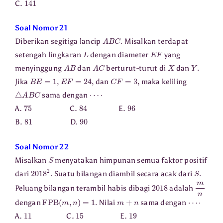
C.
Soal Nomor 21
A
B
C
.
Diberikan segitiga lancip
Misalkan terdapat
L
E
F
setengah lingkaran
dengan diameter
yang
A
B
A
C
X
Y
.
menyinggung
dan
berturut-turut di
dan
B
E
=
1
,
E
F
=
24
,
C
F
=
3
,
Jika
dan
maka keliling
△
A
B
C
⋯
⋅
sama dengan
75
84
96
A.
C.
E.
81
90
B.
D.
Soal Nomor 22
S
Misalkan
menyatakan himpunan semua faktor positif
2018
2
.
S
.
dari
Suatu bilangan diambil secara acak dari
2018
m
n
Peluang bilangan terambil habis dibagi
adalah
FPB
(
m
,
n
)
=
1.
m
+
n
⋯
⋅
dengan
Nilai
sama dengan
11
15
19
A.
C.
E.