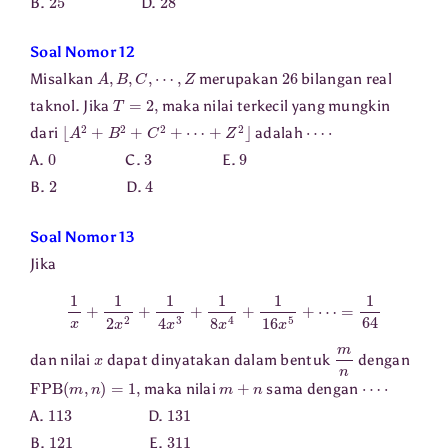
B.
D.
Soal Nomor 12
A
,
B
,
C
,
⋯
,
Z
26
Misalkan
merupakan
bilangan real
T
=
2
,
taknol. Jika
maka nilai terkecil yang mungkin
⌊
A
2
+
B
2
+
C
2
+
⋯
+
Z
2
⌋
⋯
⋅
dari
adalah
0
3
9
A.
C.
E.
2
4
B.
D.
Soal Nomor 13
Jika
1
x
+
1
2
x
2
+
1
4
x
3
+
1
8
x
4
+
1
16
x
5
+
⋯
=
1
64
x
m
n
dan nilai
dapat dinyatakan dalam bentuk
dengan
FPB
(
m
,
n
)
=
1
,
m
+
n
⋯
⋅
maka nilai
sama dengan
113
131
A.
D.
121
311
B.
E.