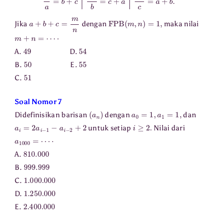
a
+
b
+
c
=
m
n
FPB
(
m
,
n
)
=
1
,
Jika
dengan
maka nilai
m
+
n
=
⋯
⋅
49
54
A.
D.
50
55
B.
E.
51
C.
Soal Nomor 7
(
a
n
)
a
0
=
1
,
a
1
=
1
,
Didefinisikan barisan
dengan
dan
a
i
=
2
a
i
−
1
−
a
i
−
2
+
2
i
≥
2.
untuk setiap
Nilai dari
a
1000
=
⋯
⋅
810.000
A.
999.999
B.
1.000
.000
C.
1.250
.000
D.
2.400
.000
E.