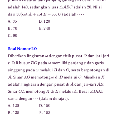
Jumlah kuadrat dari panjang garis-garis berat
140
,
△
A
B
C
20.
adalah
sedangkan luas
adalah
Nilai
30
(
cot
A
+
cot
B
+
cot
C
)
⋯
⋅
dari
adalah
35
120
A.
D.
70
240
B.
E.
90
C.
Soal Nomor 20
ω
O
Diberikan lingkaran
dengan titik pusat
dan jari-jari
r
.
B
C
ω
r
Tali busur
pada
memiliki panjang
dan garis
ω
B
C
singgung pada
melalui
dan
, serta berpotongan di
A
.
A
O
ω
D
O
.
X
Sinar
memotong
di
melalui
Misalkan
A
A
B
.
adalah lingkaran dengan pusat di
dan jari-jari
O
A
X
E
A
.
∠
D
B
E
Sinar
memotong
di
melalui
Besar
⋯
sama dengan
(dalam derajat).
120
150
A.
D.
135
153
B.
E.
141