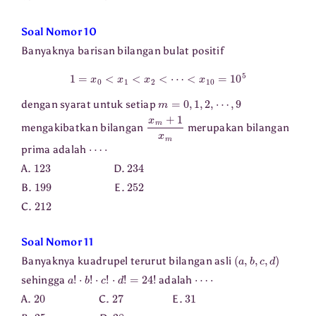
Soal Nomor 10
Banyaknya barisan bilangan bulat positif
1
=
x
0
<
x
1
<
x
2
<
⋯
<
x
10
=
10
5
m
=
0
,
1
,
2
,
⋯
,
9
dengan syarat untuk setiap
x
m
+
1
x
m
mengakibatkan bilangan
merupakan bilangan
⋯
⋅
prima adalah
123
234
A.
D.
199
252
B.
E.
212
C.
Soal Nomor 11
(
a
,
b
,
c
,
d
)
Banyaknya kuadrupel terurut bilangan asli
a
!
⋅
b
!
⋅
c
!
⋅
d
!
=
24
!
⋯
⋅
sehingga
adalah
20
27
31
A.
C.
E.
25
28