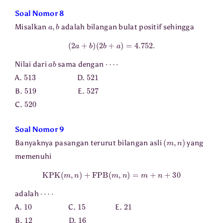
Soal Nomor 8
a
,
b
Misalkan
adalah bilangan bulat positif sehingga
(
2
a
+
b
)
(
2
b
+
a
)
=
4.752
.
a
b
⋯
⋅
Nilai dari
sama dengan
513
521
A.
D.
519
527
B.
E.
520
C.
Soal Nomor 9
(
m
,
n
)
Banyaknya pasangan terurut bilangan asli
yang
memenuhi
KPK
(
m
,
n
)
+
FPB
(
m
,
n
)
=
m
+
n
+
30
⋯
⋅
adalah
10
15
21
A.
C.
E.
12
16
B.
D.