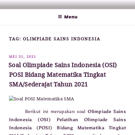
Lompat
MATHCYBER1997
God used beautiful mathematics in creating the world – Paul
ke
Dirac
Menu
konten
TAG:
OLIMPIADE SAINS INDONESIA
DIPOSKAN
MEI 31, 2021
PADA
Soal Olimpiade Sains Indonesia (OSI)
POSI Bidang Matematika Tingkat
SMA/Sederajat Tahun 2021
Berikut ini merupakan soal
Olimpiade Sains
Indonesia (OSI) Pelatihan Olimpiade Sains
Indonesia (POSI) Bidang Matematika Tingkat