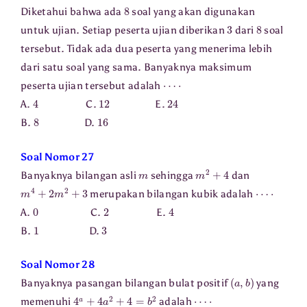
8
Diketahui bahwa ada
soal yang akan digunakan
3
8
untuk ujian. Setiap peserta ujian diberikan
dari
soal
tersebut. Tidak ada dua peserta yang menerima lebih
dari satu soal yang sama. Banyaknya maksimum
⋯
⋅
peserta ujian tersebut adalah
4
12
24
A.
C.
E.
8
16
B.
D.
Soal Nomor 27
m
m
2
+
4
Banyaknya bilangan asli
sehingga
dan
m
4
+
2
m
2
+
3
⋯
⋅
merupakan bilangan kubik adalah
0
2
4
A.
C.
E.
1
3
B.
D.
Soal Nomor 28
(
a
,
b
)
Banyaknya pasangan bilangan bulat positif
yang
4
a
+
4
a
2
+
4
=
b
2
⋯
⋅
memenuhi
adalah