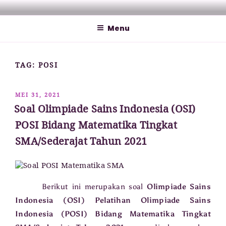
Lompat
MATHCYBER1997
God used beautiful mathematics in creating the world – Paul
ke
Dirac
Menu
konten
TAG:
POSI
DIPOSKAN
MEI 31, 2021
PADA
Soal Olimpiade Sains Indonesia (OSI)
POSI Bidang Matematika Tingkat
SMA/Sederajat Tahun 2021
Berikut ini merupakan soal
Olimpiade Sains
Indonesia (OSI) Pelatihan Olimpiade Sains
Indonesia (POSI) Bidang Matematika Tingkat