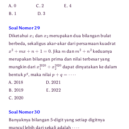
0
2
4
A.
C.
E.
1
3
B.
D.
Soal Nomor 29
x
1
x
2
Diketahui
dan
merupakan dua bilangan bulat
berbeda, sekaligus akar-akar dari persamaan kuadrat
x
2
+
m
x
+
n
+
1
=
0.
m
m
2
+
n
2
Jika
dan
keduanya
merupakan bilangan prima dan nilai terbesar yang
x
1
2020
+
x
2
2020
mungkin dari
dapat dinyatakan ke dalam
p
q
,
p
+
q
=
⋯
⋅
bentuk
maka nilai
2018
2021
A.
D.
2019
2022
B.
E.
2020
C.
Soal Nomor 30
Banyaknya bilangan 5-digit yang setiap digitnya
⋯
⋅
muncul lebih dari sekali adalah