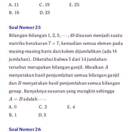
11
19
25
A.
C.
E.
16
23
B.
D.
Soal Nomor 25
1
,
2
,
3
,
⋯
,
49
Bilangan-bilangan
disusun menjadi suatu
7
×
7
,
matriks berukuran
kemudian semua elemen pada
masing-masing baris dan kolom dijumlahkan (ada 14
5
14
jumlahan). Diketahui bahwa
dari
jumlahan
A
tersebut merupakan bilangan ganjil. Misalkan
menyatakan hasil penjumlahan semua bilangan ganjil
B
dan
menyatakan hasil penjumlahan semua bilangan
genap. Banyaknya susunan yang mungkin sehingga
A
=
B
⋯
⋅
adalah
0
2
4
A.
C.
E.
1
3
B.
D.
Soal Nomor 26