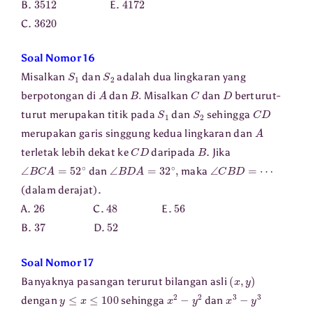
B.
E.
3620
C.
Soal Nomor 16
S
1
S
2
Misalkan
dan
adalah dua lingkaran yang
A
B
.
C
D
berpotongan di
dan
Misalkan
dan
berturut-
S
1
S
2
C
D
turut merupakan titik pada
dan
sehingga
A
merupakan garis singgung kedua lingkaran dan
C
D
B
terletak lebih dekat ke
daripada
. Jika
∠
B
C
A
=
52
∘
∠
B
D
A
=
32
∘
,
∠
C
B
D
=
⋯
dan
maka
(dalam derajat).
26
48
56
A.
C.
E.
37
52
B.
D.
Soal Nomor 17
(
x
,
y
)
Banyaknya pasangan terurut bilangan asli
y
≤
x
≤
100
x
2
−
y
2
x
3
−
y
3
dengan
sehingga
dan
⋯
⋅