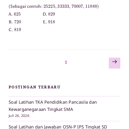
25225
,
33333
,
70007
11888
,
(Sebagai contoh:
)
625
829
A.
D.
720
918
B.
E.
819
C.
Lam
Paginasi
Laman
1
sela
pos
POSTINGAN TERBARU
Soal Latihan TKA Pendidikan Pancasila dan
Kewarganegaraan Tingkat SMA
Juli 26, 2026
Soal Latihan dan Jawaban OSN-P IPS Tingkat SD