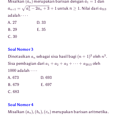
Misalkan
merupakan barisan dengan
dan
a
n
+
1
=
a
n
2
−
2
a
n
+
3
+
1
n
≥
1.
a
513
untuk
Nilai dari
⋯
⋅
adalah
27
33
A.
D.
29
35
B.
E.
30
C.
Soal Nomor 3
a
n
(
n
+
1
)
3
n
3
.
Dinotasikan
sebagai sisa hasil bagi
oleh
a
1
+
a
2
+
a
3
+
⋯
+
a
2013
Sisa pembagian dari
oleh
1000
⋯
⋅
adalah
673
693
A.
D.
679
697
B.
E.
683
C.
Soal Nomor 4
(
(
a
c
n
n
)
)
,
(
b
n
)
,
Misalkan
merupakan barisan aritmetika.
a
1
+
b
1
+
c
1
=
0
a
2
+
b
2
+
c
2
=
1.