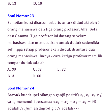
13
16
B.
D.
Soal Nomor 23
6
Sembilan kursi disusun sebaris untuk diduduki oleh
orang mahasiswa dan tiga orang profesor: Alfa, Beta,
dan Gamma. Tiga profesor ini datang sebelum
mahasiswa dan memutuskan untuk duduk sedemikian
sehingga setiap profesor akan duduk di antara dua
orang mahasiswa. Banyak cara ketiga profesor memilih
⋯
⋅
tempat duduk adalah
30
37
72
A.
C.
E.
31
60
B.
D.
Soal Nomor 24
(
x
1
,
x
2
,
x
3
,
x
4
)
Banyak kuadrupel bilangan ganjil positif
x
1
+
x
2
+
x
3
+
x
4
=
98
yang memenuhi persamaan
N
.
N
⋯
⋅
adalah
Jumlah digit-digit
adalah