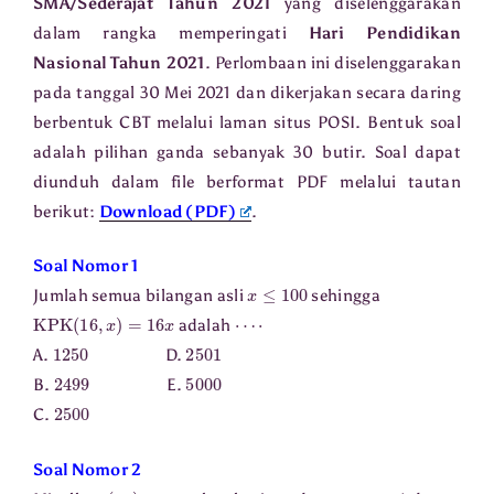
SMA/Sederajat Tahun 2021
yang diselenggarakan
dalam rangka memperingati
Hari Pendidikan
Nasional Tahun 2021
. Perlombaan ini diselenggarakan
pada tanggal 30 Mei 2021 dan dikerjakan secara daring
berbentuk CBT melalui laman situs POSI. Bentuk soal
adalah pilihan ganda sebanyak 30 butir. Soal dapat
diunduh dalam file berformat PDF melalui tautan
berikut:
Download (PDF)
.
Soal Nomor 1
x
≤
100
Jumlah semua bilangan asli
sehingga
KPK
(
16
,
x
)
=
16
x
⋯
⋅
adalah
1250
2501
A.
D.
2499
5000
B.
E.
2500
C.
Soal Nomor 2
(
a
n
)
a
1
=
1