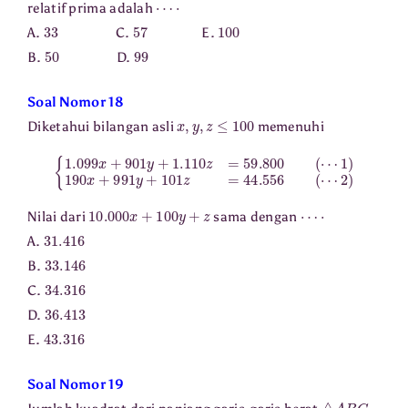
relatif prima adalah
33
57
100
A.
C.
E.
50
99
B.
D.
Soal Nomor 18
x
,
y
,
z
≤
100
Diketahui bilangan asli
memenuhi
{
1
1.099
)
190
x
x
+
+
991
901
y
y
+
+
101
1.110
z
=
44.556
z
=
59.800
(
⋯
(
2
⋯
)
10.000
x
+
100
y
+
z
⋯
⋅
Nilai dari
sama dengan
31.416
A.
33.146
B.
34.316
C.
36.413
D.
43.316
E.
Soal Nomor 19
△
A
B
C