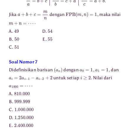
a
+
b
+
c
=
m
n
FPB
(
m
,
n
)
=
1
,
Jika
dengan
maka nilai
m
+
n
=
⋯
⋅
49
54
A.
D.
50
55
B.
E.
51
C.
Soal Nomor 7
(
a
n
)
a
0
=
1
,
a
1
=
1
,
Didefinisikan barisan
dengan
dan
a
i
=
2
a
i
−
1
−
a
i
−
2
+
2
i
≥
2.
untuk setiap
Nilai dari
a
1000
=
⋯
⋅
810.000
A.
999.999
B.
1.000
.000
C.
1.250
.000
D.
2.400
.000
E.