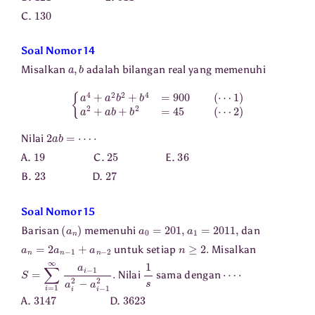
130
C.
Soal Nomor 14
a
,
b
Misalkan
adalah bilangan real yang memenuhi
{
a
4
+
a
2
b
2
+
b
4
=
900
(
⋯
1
)
a
2
+
a
b
+
b
2
=
45
(
⋯
2
)
2
a
b
=
⋯
⋅
Nilai
19
25
36
A.
C.
E.
23
27
B.
D.
Soal Nomor 15
(
a
n
)
a
0
=
201
,
a
1
=
2011
,
Barisan
memenuhi
dan
a
n
=
2
a
n
−
1
+
a
n
−
2
n
≥
2.
untuk setiap
Misalkan
S
=
∑
i
=
1
∞
a
i
−
1
a
i
2
−
a
i
−
1
2
.
1
s
⋯
⋅
Nilai
sama dengan
3147
3623
A.
D.
3512
4172