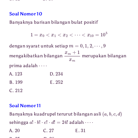
Soal Nomor 10
Banyaknya barisan bilangan bulat positif
1
=
x
0
<
x
1
<
x
2
<
⋯
<
x
10
=
10
5
m
=
0
,
1
,
2
,
⋯
,
9
dengan syarat untuk setiap
x
m
+
1
x
m
mengakibatkan bilangan
merupakan bilangan
⋯
⋅
prima adalah
123
234
A.
D.
199
252
B.
E.
212
C.
Soal Nomor 11
(
a
,
b
,
c
,
d
)
Banyaknya kuadrupel terurut bilangan asli
a
!
⋅
b
!
⋅
c
!
⋅
d
!
=
24
!
⋯
⋅
sehingga
adalah
20
27
31
A.
C.
E.
25
28