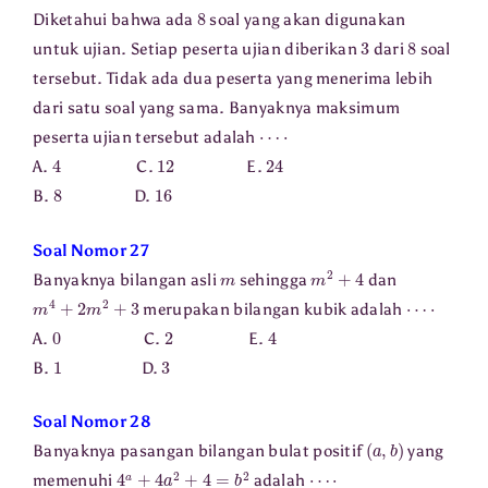
8
Diketahui bahwa ada
soal yang akan digunakan
3
8
untuk ujian. Setiap peserta ujian diberikan
dari
soal
tersebut. Tidak ada dua peserta yang menerima lebih
dari satu soal yang sama. Banyaknya maksimum
⋯
⋅
peserta ujian tersebut adalah
4
12
24
A.
C.
E.
8
16
B.
D.
Soal Nomor 27
m
m
2
+
4
Banyaknya bilangan asli
sehingga
dan
m
4
+
2
m
2
+
3
⋯
⋅
merupakan bilangan kubik adalah
0
2
4
A.
C.
E.
1
3
B.
D.
Soal Nomor 28
(
a
,
b
)
Banyaknya pasangan bilangan bulat positif
yang
4
a
+
4
a
2
+
4
=
b
2
⋯
⋅
memenuhi
adalah