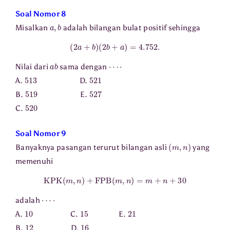
Soal Nomor 8
a
,
b
Misalkan
adalah bilangan bulat positif sehingga
(
2
a
+
b
)
(
2
b
+
a
)
=
4.752
.
a
b
⋯
⋅
Nilai dari
sama dengan
513
521
A.
D.
519
527
B.
E.
520
C.
Soal Nomor 9
(
m
,
n
)
Banyaknya pasangan terurut bilangan asli
yang
memenuhi
KPK
(
m
,
n
)
+
FPB
(
m
,
n
)
=
m
+
n
+
30
⋯
⋅
adalah
10
15
21
A.
C.
E.
12
16
B.
D.