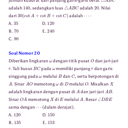
Jumlah kuadrat dari panjang garis-garis berat
140
,
△
A
B
C
20.
adalah
sedangkan luas
adalah
Nilai
30
(
cot
A
+
cot
B
+
cot
C
)
⋯
⋅
dari
adalah
35
120
A.
D.
70
240
B.
E.
90
C.
Soal Nomor 20
ω
O
Diberikan lingkaran
dengan titik pusat
dan jari-jari
r
.
B
C
ω
r
Tali busur
pada
memiliki panjang
dan garis
ω
B
C
singgung pada
melalui
dan
, serta berpotongan di
A
.
A
O
ω
D
O
.
X
Sinar
memotong
di
melalui
Misalkan
A
A
B
.
adalah lingkaran dengan pusat di
dan jari-jari
O
A
X
E
A
.
∠
D
B
E
Sinar
memotong
di
melalui
Besar
⋯
sama dengan
(dalam derajat).
120
150
A.
D.
135
153
B.
E.
141