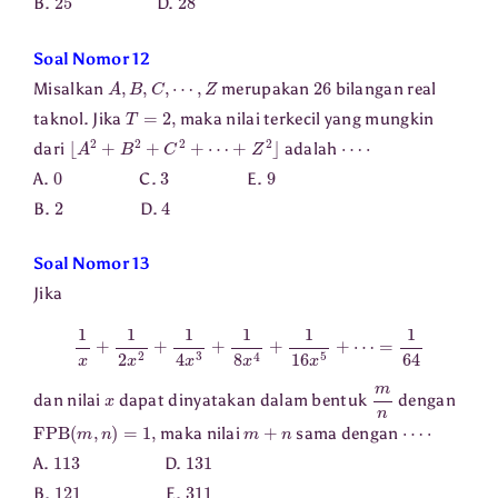
B.
D.
Soal Nomor 12
A
,
B
,
C
,
⋯
,
Z
26
Misalkan
merupakan
bilangan real
T
=
2
,
taknol. Jika
maka nilai terkecil yang mungkin
⌊
A
2
+
B
2
+
C
2
+
⋯
+
Z
2
⌋
⋯
⋅
dari
adalah
0
3
9
A.
C.
E.
2
4
B.
D.
Soal Nomor 13
Jika
1
x
+
1
2
x
2
+
1
4
x
3
+
1
8
x
4
+
1
16
x
5
+
⋯
=
1
64
x
m
n
dan nilai
dapat dinyatakan dalam bentuk
dengan
FPB
(
m
,
n
)
=
1
,
m
+
n
⋯
⋅
maka nilai
sama dengan
113
131
A.
D.
121
311
B.
E.