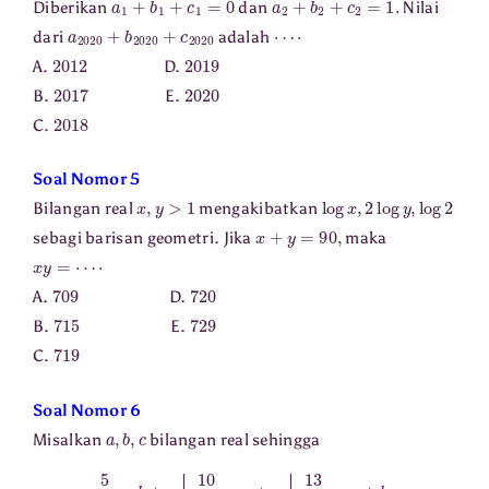
Diberikan
dan
Nilai
a
2020
+
b
2020
+
c
2020
⋯
⋅
dari
adalah
2012
2019
A.
D.
2017
2020
B.
E.
2018
C.
Soal Nomor 5
x
,
y
>
1
log
x
,
2
log
y
,
log
2
Bilangan real
mengakibatkan
x
+
y
=
90
,
sebagi barisan geometri. Jika
maka
x
y
=
⋯
⋅
709
720
A.
D.
715
729
B.
E.
719
C.
Soal Nomor 6
a
,
b
,
c
Misalkan
bilangan real sehingga
5
a
=
b
+
c
10
b
=
c
+
a
13
c
=
a
+
b
.