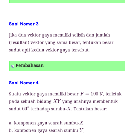
Soal Nomor 3
Jika dua vektor gaya memiliki selisih dan jumlah
(resultan) vektor yang sama besar, tentukan besar
sudut apit kedua vektor gaya tersebut.
Pembahasan
Soal Nomor 4
F
=
100
Suatu vektor gaya memiliki besar
N, terletak
X
Y
pada sebuah bidang
yang arahnya membentuk
60
∘
X
.
sudut
terhadap sumbu-
Tentukan besar:
X
a. komponen gaya searah sumbu-
;
Y
b. komponen gaya searah sumbu-
;