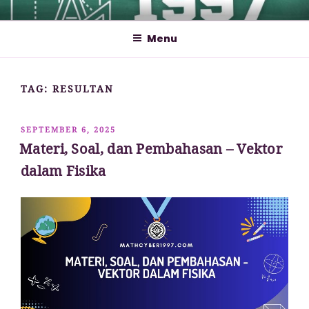
Lompat
MATHCYBER1997
God used beautiful mathematics in creating the world – Paul
ke
Dirac
Menu
konten
TAG:
RESULTAN
DIPOSKAN
SEPTEMBER 6, 2025
PADA
Materi, Soal, dan Pembahasan – Vektor
dalam Fisika