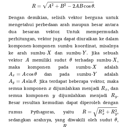
R
=
A
2
+
B
2
−
2
A
B
cos
θ
.
Dengan demikian, selisih vektor berguna untuk
mengetahui perbedaan arah maupun besar antara
dua besaran vektor. Untuk mempermudah
perhitungan, vektor juga dapat diuraikan ke dalam
komponen-komponen sumbu koordinat, misalnya
X
Y
.
ke arah sumbu-
dan sumbu-
Jika sebuah
A
θ
X
,
vektor
memiliki sudut
terhadap sumbu-
X
maka komponen pada sumbu-
adalah
A
x
=
A
cos
θ
Y
dan pada sumbu-
adalah
A
y
=
A
sin
θ
.
Jika terdapat beberapa vektor, maka
x
R
x
,
semua komponen
dijumlahkan menjadi
dan
y
R
y
.
semua komponen
dijumlahkan menjadi
Besar resultan kemudian dapat diperoleh dengan
R
=
R
x
2
+
R
y
2
,
rumus Pythagoras, yaitu
θ
,
sedangkan arahnya, yang diwakili oleh sudut
tan
θ
=
R
y
R
x
.