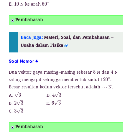
10
60
∘
E.
N ke arah
Pembahasan
Baca Juga:
Materi, Soal, dan Pembahasan –
Usaha dalam Fisika
Soal Nomor 4
8
4
Dua vektor gaya masing–masing sebesar
N dan
N
120
∘
.
saling mengapit sehingga membentuk sudut
⋯
Besar resultan kedua vektor tersebut adalah
N.
3
4
3
A.
D.
2
3
6
3
B.
E.
3
3
C.
Pembahasan