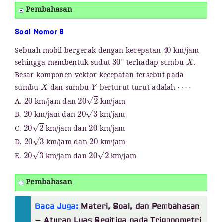
Pembahasan
Soal Nomor 8
40
Sebuah mobil bergerak dengan kecepatan
km/jam
30
∘
X
.
sehingga membentuk sudut
terhadap sumbu-
Besar komponen vektor kecepatan tersebut pada
X
Y
⋯
⋅
sumbu-
dan sumbu-
berturut-turut adalah
20
20
2
A.
km/jam dan
km/jam
20
20
3
B.
km/jam dan
km/jam
20
2
20
C.
km/jam dan
km/jam
20
3
20
D.
km/jam dan
km/jam
20
3
20
2
E.
km/jam dan
km/jam
Pembahasan
Baca Juga:
Materi, Soal, dan Pembahasan
– Aturan Luas Segitiga pada Trigonometri