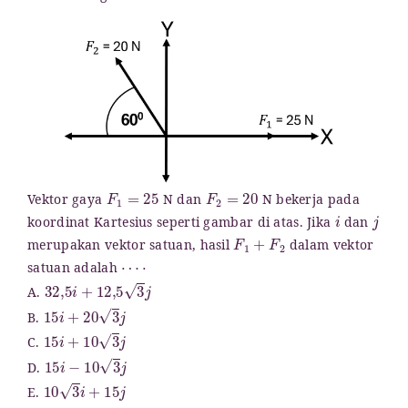
F
1
=
25
F
2
=
20
Vektor gaya
N dan
N bekerja pada
i
j
koordinat Kartesius seperti gambar di atas. Jika
dan
F
1
+
F
2
merupakan vektor satuan, hasil
dalam vektor
⋯
⋅
satuan adalah
32
,
5
i
+
12
,
5
3
j
A.
15
i
+
20
3
j
B.
15
i
+
10
3
j
C.
15
i
−
10
3
j
D.
10
3
i
+
15
j
E.