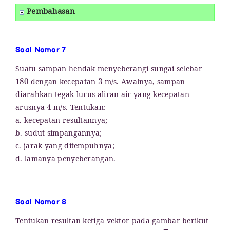
Pembahasan
Soal Nomor 7
Suatu sampan hendak menyeberangi sungai selebar
180
3
dengan kecepatan
m/s. Awalnya, sampan
diarahkan tegak lurus aliran air yang kecepatan
4
arusnya
m/s. Tentukan:
a. kecepatan resultannya;
b. sudut simpangannya;
c. jarak yang ditempuhnya;
d. lamanya penyeberangan.
Soal Nomor 8
Tentukan resultan ketiga vektor pada gambar berikut
F
1
=
10
F
2
=
8
F
3
=
15
3