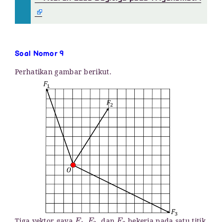
Soal Nomor 9
Perhatikan gambar berikut.
F
1
,
F
2
,
F
3