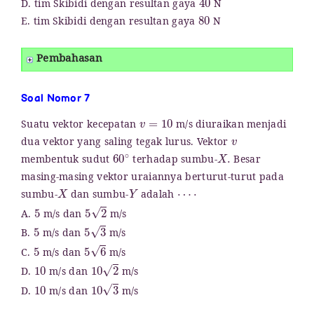
D. tim Skibidi dengan resultan gaya
N
80
E. tim Skibidi dengan resultan gaya
N
Pembahasan
Soal Nomor 7
v
=
10
Suatu vektor kecepatan
m/s diuraikan menjadi
v
dua vektor yang saling tegak lurus. Vektor
60
∘
X
.
membentuk sudut
terhadap sumbu-
Besar
masing-masing vektor uraiannya berturut-turut pada
X
Y
⋯
⋅
sumbu-
dan sumbu-
adalah
5
5
2
A.
m/s dan
m/s
5
5
3
B.
m/s dan
m/s
5
5
6
C.
m/s dan
m/s
10
10
2
D.
m/s dan
m/s
10
10
3
D.
m/s dan
m/s