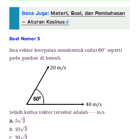
Baca Juga:
Materi, Soal, dan Pembahasan
– Aturan Kosinus
Soal Nomor 5
60
∘
Dua vektor kecepatan membentuk sudut
seperti
pada gambar di bawah.
⋯
Selisih kedua vektor tersebut adalah
m/s.
5
3
A.
10
3
B.
20
3
C.