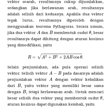
vektor searah, resultannya cukup dijumlahkan,
sedangkan jika berlawanan arah, resultannya
adalah selisih dari keduanya. Apabila dua vektor
tegak lurus, resultannya diperoleh dengan
menggunakan teorema Pythagoras. Secara umum,
A
B
θ
,
jika dua vektor
dan
membentuk sudut
besar
resultannya dapat dihitung dengan aturan kosinus
yang dimodifikasi, yaitu
R
=
A
2
+
B
2
+
2
A
B
cos
θ
.
Selain penjumlahan, ada pula operasi selisih
A
−
B
vektor. Selisih vektor
pada dasarnya adalah
A
penjumlahan vektor
dengan vektor kebalikan
B
,
dari
yaitu vektor yang memiliki besar sama
B
,
dengan
tetapi berlawanan arah. Untuk mencari
θ
,
besar selisih dua vektor yang membentuk sudut
aturan kosinus dapat digunakan kembali, yaitu