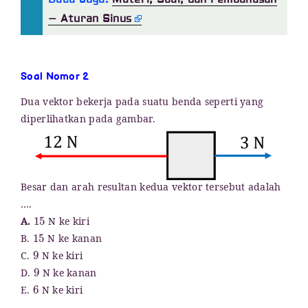
– Aturan Sinus
Soal Nomor 2
Dua vektor bekerja pada suatu benda seperti yang
diperlihatkan pada gambar.
Besar dan arah resultan kedua vektor tersebut adalah
….
15
A.
N ke kiri
15
B.
N ke kanan
9
C.
N ke kiri
9
D.
N ke kanan
6
E.
N ke kiri