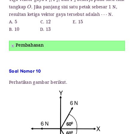
Tiga vektor gaya
dan
bekerja pada satu titik
O
.
1
tangkap
Jika panjang sisi satu petak sebesar
N,
⋯
resultan ketiga vektor gaya tersebut adalah
N.
5
12
15
A.
C.
E.
10
13
B.
D.
Pembahasan
Soal Nomor 10
Perhatikan gambar berikut.