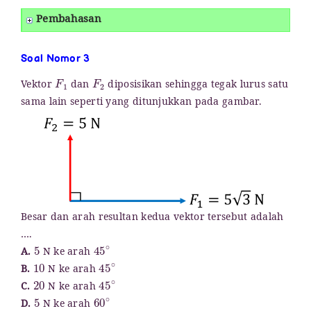
Pembahasan
Soal Nomor 3
F
1
F
2
Vektor
dan
diposisikan sehingga tegak lurus satu
sama lain seperti yang ditunjukkan pada gambar.
Besar dan arah resultan kedua vektor tersebut adalah
….
5
45
∘
A.
N ke arah
10
45
∘
B.
N ke arah
20
45
∘
C.
N ke arah
5
60
∘
D.
N ke arah