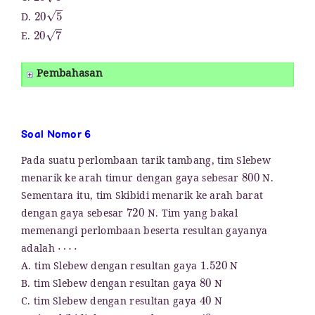
20
5
D.
20
7
E.
Pembahasan
Soal Nomor 6
Pada suatu perlombaan tarik tambang, tim Slebew
800
menarik ke arah timur dengan gaya sebesar
N.
Sementara itu, tim Skibidi menarik ke arah barat
720
dengan gaya sebesar
N. Tim yang bakal
memenangi perlombaan beserta resultan gayanya
⋯
⋅
adalah
1.520
A. tim Slebew dengan resultan gaya
N
80
B. tim Slebew dengan resultan gaya
N
40
C. tim Slebew dengan resultan gaya
N
40