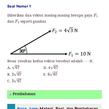
Soal Nomor 1
F
1
Diberikan dua vektor masing-masing berupa gaya
F
2
dan
seperti gambar.
⋯
Besar resultan kedua vektor tersebut adalah
N.
67
4
67
A
.
D.
2
67
6
67
B.
E.
3
67
C.
Pembahasan
Baca Juga:
Materi, Soal, dan Pembahasan