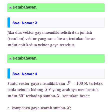
Pembahasan
Soal Nomor 3
Jika dua vektor gaya memiliki selisih dan jumlah
(resultan) vektor yang sama besar, tentukan besar
sudut apit kedua vektor gaya tersebut.
Pembahasan
Soal Nomor 4
F
=
100
Suatu vektor gaya memiliki besar
N, terletak
X
Y
pada sebuah bidang
yang arahnya membentuk
60
∘
X
.
sudut
terhadap sumbu-
Tentukan besar:
X
a. komponen gaya searah sumbu-
;
Y