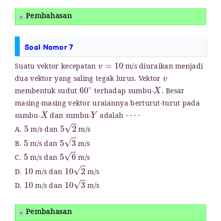
Pembahasan
Soal Nomor 7
v
=
10
Suatu vektor kecepatan
m/s diuraikan menjadi
v
dua vektor yang saling tegak lurus. Vektor
60
∘
X
.
membentuk sudut
terhadap sumbu-
Besar
masing-masing vektor uraiannya berturut-turut pada
X
Y
⋯
⋅
sumbu-
dan sumbu-
adalah
5
5
2
A.
m/s dan
m/s
5
5
3
B.
m/s dan
m/s
5
5
6
C.
m/s dan
m/s
10
10
2
D.
m/s dan
m/s
10
10
3
D.
m/s dan
m/s
Pembahasan