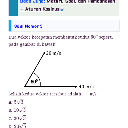
Baca Juga:
Materi, Soal, dan Pembahasan
– Aturan Kosinus
Soal Nomor 5
60
∘
Dua vektor kecepatan membentuk sudut
seperti
pada gambar di bawah.
⋯
Selisih kedua vektor tersebut adalah
m/s.
5
3
A.
10
3
B.
20
3
C.
20
5
D.