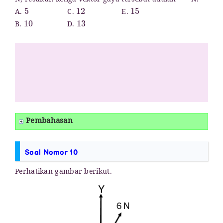
N, resultan ketiga vektor gaya tersebut adalah
N.
5
12
15
A.
C.
E.
10
13
B.
D.
Pembahasan
Soal Nomor 10
Perhatikan gambar berikut.