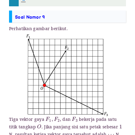
Soal Nomor 9
Perhatikan gambar berikut.
F
1
,
F
2
,
F
3
Tiga vektor gaya
dan
bekerja pada satu
O
.
1
titik tangkap
Jika panjang sisi satu petak sebesar
⋯