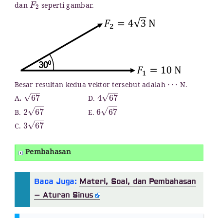
dan
seperti gambar.
⋯
Besar resultan kedua vektor tersebut adalah
N.
67
4
67
A
.
D.
2
67
6
67
B.
E.
3
67
C.
Pembahasan
Baca Juga:
Materi, Soal, dan Pembahasan
– Aturan Sinus