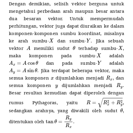
Dengan demikian, selisih vektor berguna untuk
mengetahui perbedaan arah maupun besar antara
dua besaran vektor. Untuk mempermudah
perhitungan, vektor juga dapat diuraikan ke dalam
komponen-komponen sumbu koordinat, misalnya
X
Y
.
ke arah sumbu-
dan sumbu-
Jika sebuah
A
θ
X
,
vektor
memiliki sudut
terhadap sumbu-
X
maka komponen pada sumbu-
adalah
A
x
=
A
cos
θ
Y
dan pada sumbu-
adalah
A
y
=
A
sin
θ
.
Jika terdapat beberapa vektor, maka
x
R
x
,
semua komponen
dijumlahkan menjadi
dan
y
R
y
.
semua komponen
dijumlahkan menjadi
Besar resultan kemudian dapat diperoleh dengan
R
=
R
x
2
+
R
y
2
,
rumus Pythagoras, yaitu
θ
,
sedangkan arahnya, yang diwakili oleh sudut
tan
θ
=
R
y
R
x
.
ditentukan oleh