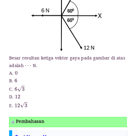
Besar resultan ketiga vektor gaya pada gambar di atas
⋯
adalah
N.
0
A.
6
B.
6
3
C.
12
D.
12
3
E.
Pembahasan