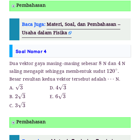
Pembahasan
Baca Juga:
Materi, Soal, dan Pembahasan –
Usaha dalam Fisika
Soal Nomor 4
8
4
Dua vektor gaya masing–masing sebesar
N dan
N
120
∘
.
saling mengapit sehingga membentuk sudut
⋯
Besar resultan kedua vektor tersebut adalah
N.
3
4
3
A.
D.
2
3
6
3
B.
E.
3
3
C.
Pembahasan