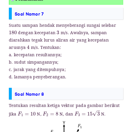
Soal Nomor 7
Suatu sampan hendak menyeberangi sungai selebar
180
3
dengan kecepatan
m/s. Awalnya, sampan
diarahkan tegak lurus aliran air yang kecepatan
4
arusnya
m/s. Tentukan:
a. kecepatan resultannya;
b. sudut simpangannya;
c. jarak yang ditempuhnya;
d. lamanya penyeberangan.
Soal Nomor 8
Tentukan resultan ketiga vektor pada gambar berikut
F
1
=
10
F
2
=
8
F
3
=
15
3
jika
N,
N, dan
N.