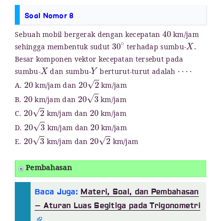
Soal Nomor 8
40
Sebuah mobil bergerak dengan kecepatan
km/jam
30
∘
X
.
sehingga membentuk sudut
terhadap sumbu-
Besar komponen vektor kecepatan tersebut pada
X
Y
⋯
⋅
sumbu-
dan sumbu-
berturut-turut adalah
20
20
2
A.
km/jam dan
km/jam
20
20
3
B.
km/jam dan
km/jam
20
2
20
C.
km/jam dan
km/jam
20
3
20
D.
km/jam dan
km/jam
20
3
20
2
E.
km/jam dan
km/jam
Pembahasan
Baca Juga:
Materi, Soal, dan Pembahasan
– Aturan Luas Segitiga pada Trigonometri