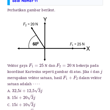
Soal Nomor 11
Perhatikan gambar berikut.
F
1
=
25
F
2
=
20
Vektor gaya
N dan
N bekerja pada
i
j
koordinat Kartesius seperti gambar di atas. Jika
dan
F
1
+
F
2
merupakan vektor satuan, hasil
dalam vektor
⋯
⋅
satuan adalah
32
,
5
i
+
12
,
5
3
j
A.
15
i
+
20
3
j
B.
15
i
+
10
3
j
C.
15
i
−
10
3
j