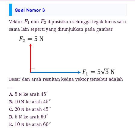
Soal Nomor 3
F
1
F
2
Vektor
dan
diposisikan sehingga tegak lurus satu
sama lain seperti yang ditunjukkan pada gambar.
Besar dan arah resultan kedua vektor tersebut adalah
….
5
45
∘
A.
N ke arah
10
45
∘
B.
N ke arah
20
45
∘
C.
N ke arah
5
60
∘
D.
N ke arah
10
60
∘
E.
N ke arah