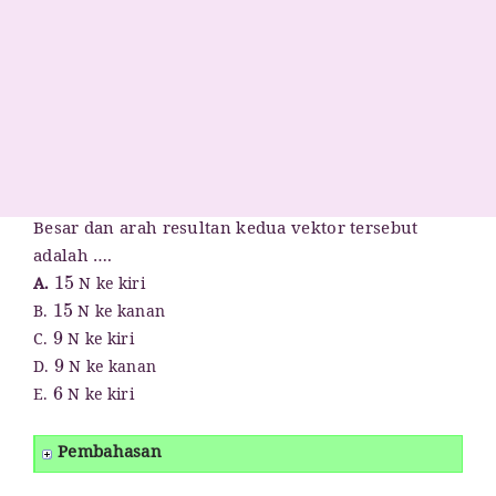
Besar dan arah resultan kedua vektor tersebut
adalah ….
15
A.
N ke kiri
15
B.
N ke kanan
9
C.
N ke kiri
9
D.
N ke kanan
6
E.
N ke kiri
Pembahasan