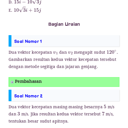
D.
10
3
i
+
15
j
E.
Bagian Uraian
Soal Nomor 1
v
1
v
2
120
∘
.
Dua vektor kecepatan
dan
mengapit sudut
Gambarkan resultan kedua vektor kecepatan tersebut
dengan metode segitiga dan jajaran genjang.
Pembahasan
Soal Nomor 2
5
Dua vektor kecepatan masing-masing besarnya
m/s
3
7
dan
m/s. Jika resultan kedua vektor tersebut
m/s,
tentukan besar sudut apitnya.