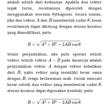
adalah selisih dari keduanya. Apabila dua vektor
tegak lurus, resultannya diperoleh dengan
menggunakan teorema Pythagoras. Secara umum,
A
B
θ
,
jika dua vektor
dan
membentuk sudut
besar
resultannya dapat dihitung dengan aturan kosinus
yang dimodifikasi, yaitu
R
=
A
2
+
B
2
+
2
A
B
cos
θ
.
Selain penjumlahan, ada pula operasi selisih
A
−
B
vektor. Selisih vektor
pada dasarnya adalah
A
penjumlahan vektor
dengan vektor kebalikan
B
,
dari
yaitu vektor yang memiliki besar sama
B
,
dengan
tetapi berlawanan arah. Untuk mencari
θ
,
besar selisih dua vektor yang membentuk sudut
aturan kosinus dapat digunakan kembali, yaitu
R
=
A
2
+
B
2
−
2
A
B
cos
θ
.