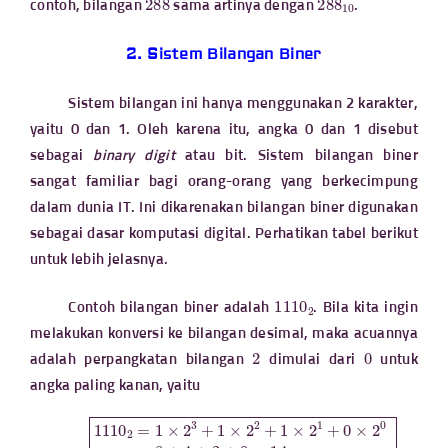
contoh, bilangan
sama artinya dengan
.
2. Sistem Bilangan Biner
Sistem bilangan ini hanya menggunakan 2 karakter,
yaitu 0 dan 1. Oleh karena itu, angka 0 dan 1 disebut
sebagai
binary digit
atau bit. Sistem bilangan biner
sangat familiar bagi orang-orang yang berkecimpung
dalam dunia IT. Ini dikarenakan bilangan biner digunakan
sebagai dasar komputasi digital. Perhatikan tabel berikut
untuk lebih jelasnya.
1110
2
Contoh bilangan biner adalah
. Bila kita ingin
melakukan konversi ke bilangan desimal, maka acuannya
2
0
adalah perpangkatan bilangan
dimulai dari
untuk
angka paling kanan, yaitu
1110
2
=
1
×
2
3
+
1
×
2
=
2
14
+
1
×
2
1
+
0
×
2
0
=
8
+
4
+
2
+
0