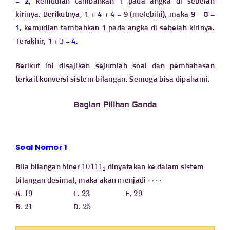
=
2
, kemudian tambahkan 1 pada angka di sebelah
kirinya. Berikutnya, 1 + 4 + 4 = 9 (melebihi), maka 9 – 8 =
1
, kemudian tambahkan 1 pada angka di sebelah kirinya.
Terakhir, 1 + 3 =
4
.
Berikut ini disajikan sejumlah soal dan pembahasan
terkait konversi sistem bilangan. Semoga bisa dipahami.
Bagian Pilihan Ganda
Soal Nomor 1
10111
2
Bila bilangan biner
dinyatakan ke dalam sistem
⋯
⋅
bilangan desimal, maka akan menjadi
19
23
29
A.
C.
E.
21
25
B.
D.