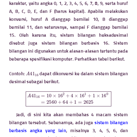
karakter, yaitu angka 0, 1, 2, 3, 4, 5, 6, 7, 8, 9, serta huruf
A, B, C, D, E, dan F (harus kapital). Apabila melakukan
konversi, huruf A dianggap bernilai 10, B dianggap
bernilai 11, dan seterusnya, sampai F dianggap bernilai
15. Oleh karena itu, sistem bilangan heksadesimal
disebut juga sistem bilangan berbasis 16. Sistem
bilangan ini digunakan untuk alasan-alasan tertentu pada
beberapa spesifikasi komputer. Perhatikan tabel berikut.
A
41
16
Contoh:
dapat dikonversi ke dalam sistem bilangan
desimal sebagai berikut.
A
41
16
=
10
×
16
2
+
4
×
16
1
2625
+
1
×
16
0
=
2560
+
64
+
1
=
Jadi, di sini kita akan membahas 4 macam sistem
bilangan tersebut. Sebenarnya, ada juga
sistem bilangan
berbasis angka yang lain
, misalnya 3, 4, 5, 6, dan