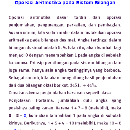
Operasi Aritmetika pada Sistem Bilangan
Operasi aritmetika dasar terdiri dari operasi
penjumlahan, pengurangan, perkalian, dan pembagian.
Secara umum, kita sudah mahir dalam melakukan operasi
aritmetika pada bilangan desimal. Angka tertinggi dalam
9
bilangan desimal adalah
. Setelah itu, akan kembali lagi
0
1
menjadi
dengan menambahkan
pada angka di sebelah
kanannya. Prinsip perhitungan pada sistem bilangan lain
juga sama, hanya saja angka tertingginya yang berbeda.
Sebagai contoh, kita akan menghitung hasil penjumlahan
3451
8
+
447
8
.
dari dua bilangan oktal berikut:
Gunakan skema penjumlahan bersusun seperti biasa.
Penjelasan: Pertama, jumlahkan dulu angka yang
posisinya paling kanan. Karena 1 + 7 = 8 (melebihi), maka
8 – 8 =
0
, kemudian tambahkan 1 pada angka di sebelah
kirinya. Berikutnya, 1 + 5 + 4 = 10 (melebihi), maka 10 – 8