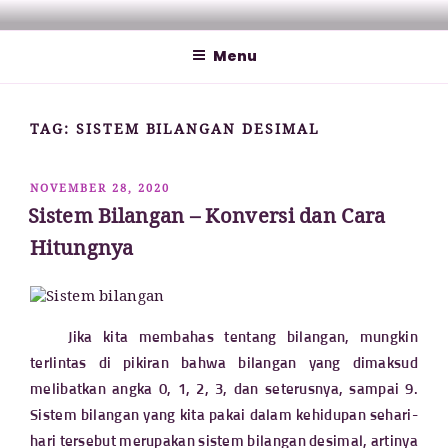
Lompat
MATHCYBER1997
God used beautiful mathematics in creating the world – Paul
ke
Dirac
Menu
konten
TAG:
SISTEM BILANGAN DESIMAL
DIPOSKAN
NOVEMBER 28, 2020
PADA
Sistem Bilangan – Konversi dan Cara
Hitungnya
Jika kita membahas tentang bilangan, mungkin
terlintas di pikiran bahwa bilangan yang dimaksud
melibatkan angka 0, 1, 2, 3, dan seterusnya, sampai 9.
Sistem bilangan yang kita pakai dalam kehidupan sehari-
hari tersebut merupakan sistem bilangan desimal, artinya