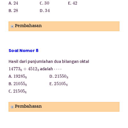
24
30
42
A.
C.
E.
28
34
B.
D.
Pembahasan
Soal Nomor 8
Hasil dari penjumlahan dua bilangan oktal
14773
8
+
4512
8
⋯
⋅
adalah
19285
8
21550
8
A.
D.
21055
8
25105
8
B.
E.
21505
8
C.
Pembahasan