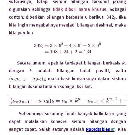
seterusnya, tetapi sistem bilangan tersebut jarang
digunakan sehingga
tidak diberi nama khusus
. Sebagai
342
6
contoh: diberikan bilangan berbasis 6 berikut:
. Jika
kita ingin mengubahnya menjadi bilangan desimal, maka
kita peroleh
342
6
=
3
×
6
2
+
4
×
6
1
+
2
×
6
0
=
108
+
24
+
2
=
134
k
Secara umum, apabila terdapat bilangan berbasis
,
k
dengan
adalah bilangan bulat positif, yaitu
(
a
a
1
n
a
a
0
n
)
−
k
1
⋯
, maka hasil konversinya dalam sistem
bilangan desimal adalah sebagai berikut.
(
a
n
a
n
−
1
⋯
a
1
a
+
0
a
)
1
k
=
×
a
k
+
n
×
a
0
k
n
×
+
k
a
0
n
−
1
×
k
n
−
1
+
⋯
Sebenarnya sekarang telah banyak kalkulator yang
dapat melakukan konversi sistem bilangan dengan
sangat cepat. Salah satunya adalah
Rapidtables
. Kita