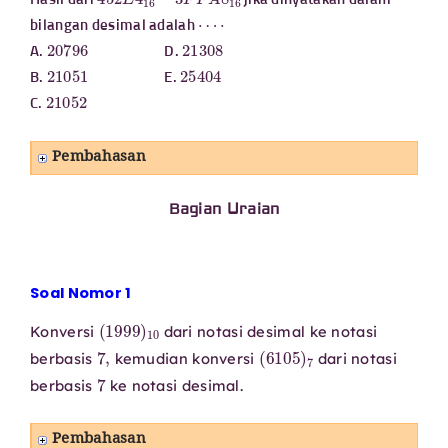
Hasil dari
jika dinyatakan dalam
⋯
⋅
bilangan desimal adalah
20796
21308
A.
D.
21051
25404
B.
E.
21052
C.
Pembahasan
Bagian Uraian
Soal Nomor 1
(
1999
)
10
Konversi
dari notasi desimal ke notasi
7
,
(
6105
)
7
berbasis
kemudian konversi
dari notasi
7
berbasis
ke notasi desimal.
Pembahasan