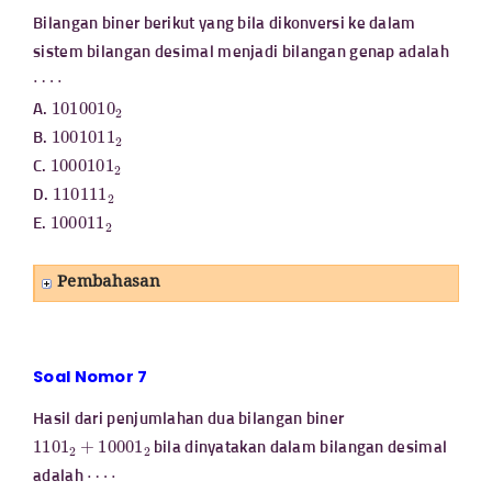
Bilangan biner berikut yang bila dikonversi ke dalam
sistem bilangan desimal menjadi bilangan genap adalah
⋯
⋅
1010010
2
A.
1001011
2
B.
1000101
2
C.
110111
2
D.
100011
2
E.
Pembahasan
Soal Nomor 7
Hasil dari penjumlahan dua bilangan biner
1101
2
+
10001
2
bila dinyatakan dalam bilangan desimal
⋯
⋅
adalah