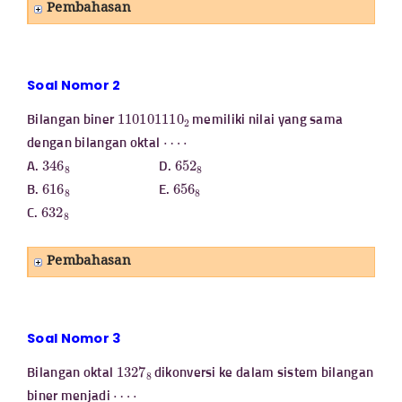
Pembahasan
Soal Nomor 2
110101110
2
Bilangan biner
memiliki nilai yang sama
⋯
⋅
dengan bilangan oktal
346
8
652
8
A.
D.
616
8
656
8
B.
E.
632
8
C.
Pembahasan
Soal Nomor 3
1327
8
Bilangan oktal
dikonversi ke dalam sistem bilangan
⋯
⋅
biner menjadi