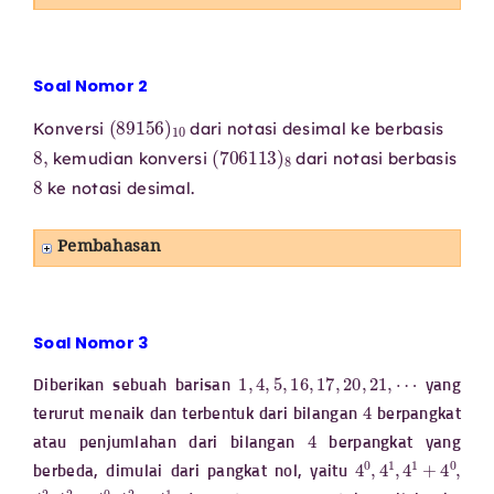
Soal Nomor 2
(
89156
)
10
Konversi
dari notasi desimal ke berbasis
8
,
(
706113
)
8
kemudian konversi
dari notasi berbasis
8
ke notasi desimal.
Pembahasan
Soal Nomor 3
1
,
4
,
5
,
16
,
17
,
20
,
21
,
⋯
Diberikan sebuah barisan
yang
4
terurut menaik dan terbentuk dari bilangan
berpangkat
4
atau penjumlahan dari bilangan
berpangkat yang
4
0
,
4
1
,
4
1
+
4
0
,
berbeda, dimulai dari pangkat nol, yaitu
4
2
,
4
2
+
4
0
,
4
2
+
4
1
,