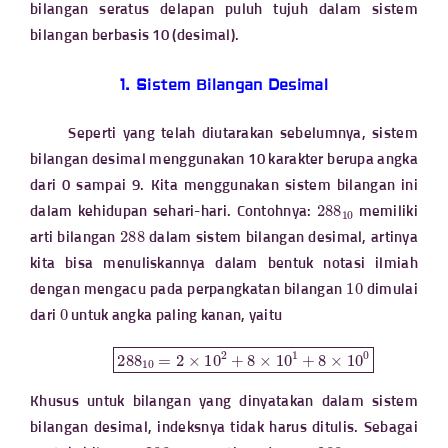
bilangan seratus delapan puluh tujuh dalam sistem
bilangan berbasis 10 (desimal).
1. Sistem Bilangan Desimal
Seperti yang telah diutarakan sebelumnya, sistem
bilangan desimal menggunakan 10 karakter berupa angka
dari 0 sampai 9. Kita menggunakan sistem bilangan ini
288
10
dalam kehidupan sehari-hari. Contohnya:
memiliki
288
arti bilangan
dalam sistem bilangan desimal, artinya
kita bisa menuliskannya dalam bentuk notasi ilmiah
10
dengan mengacu pada perpangkatan bilangan
dimulai
0
dari
untuk angka paling kanan, yaitu
288
10
=
2
×
10
2
+
8
×
10
1
+
8
×
10
0
Khusus untuk bilangan yang dinyatakan dalam sistem
bilangan desimal, indeksnya tidak harus ditulis. Sebagai
288
288
10