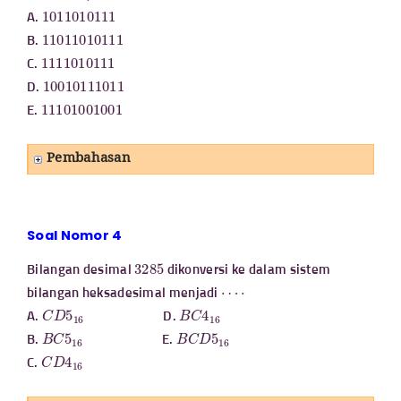
1011010111
A.
11011010111
B.
1111010111
C.
10010111011
D.
11101001001
E.
Pembahasan
Soal Nomor 4
3285
Bilangan desimal
dikonversi ke dalam sistem
⋯
⋅
bilangan heksadesimal menjadi
C
D
5
16
B
C
4
16
A.
D.
B
C
5
16
B
C
D
5
16
B.
E.
C
D
4
16
C.