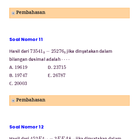
Pembahasan
Soal Nomor 11
73541
8
−
25276
8
Hasil dari
jika dinyatakan dalam
⋯
⋅
bilangan desimal adalah
19619
23715
A.
D.
19747
26787
B.
E.
20003
C.
Pembahasan
Soal Nomor 12
452
E
4
16
−
3
F
F
A
8
16