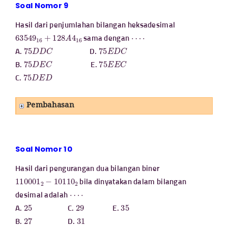
Soal Nomor 9
Hasil dari penjumlahan bilangan heksadesimal
63549
16
+
128
A
4
16
⋯
⋅
sama dengan
75
D
D
C
75
E
D
C
A.
D.
75
D
E
C
75
E
E
C
B.
E.
75
D
E
D
C.
Pembahasan
Soal Nomor 10
Hasil dari pengurangan dua bilangan biner
110001
2
−
10110
2
bila dinyatakan dalam bilangan
⋯
⋅
desimal adalah
25
29
35
A.
C.
E.
27
31
B.
D.