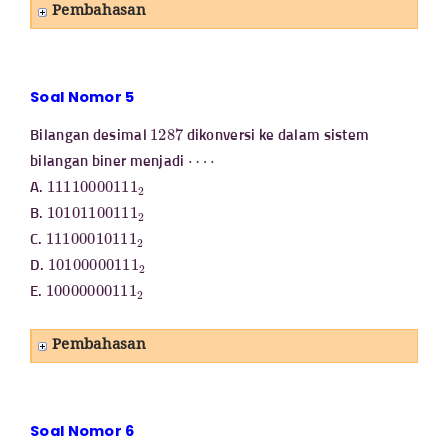
Pembahasan
Soal Nomor 5
1287
Bilangan desimal
dikonversi ke dalam sistem
⋯
⋅
bilangan biner menjadi
11110000111
2
A.
10101100111
2
B.
11100010111
2
C.
10100000111
2
D.
10000000111
2
E.
Pembahasan
Soal Nomor 6