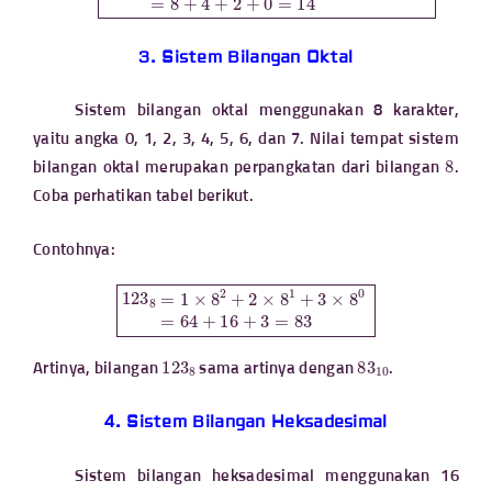
3. Sistem Bilangan Oktal
Sistem bilangan oktal menggunakan 8 karakter,
yaitu angka 0, 1, 2, 3, 4, 5, 6, dan 7. Nilai tempat sistem
bilangan oktal merupakan perpangkatan dari bilangan
.
Coba perhatikan tabel berikut.
Contohnya:
123
8
=
1
×
8
2
+
2
×
8
1
+
3
×
8
0
=
64
+
16
+
3
=
83
123
8
83
10
Artinya, bilangan
sama artinya dengan
.
4. Sistem Bilangan Heksadesimal
Sistem bilangan heksadesimal menggunakan 16