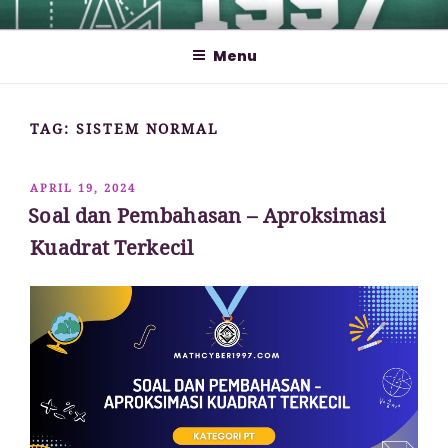
Lompat
MATHCYBER1997
God used beautiful mathematics in creating the world – Paul
ke
Dirac
Menu
konten
TAG:
SISTEM NORMAL
DIPOSKAN
APRIL 19, 2024
PADA
Soal dan Pembahasan – Aproksimasi
Kuadrat Terkecil