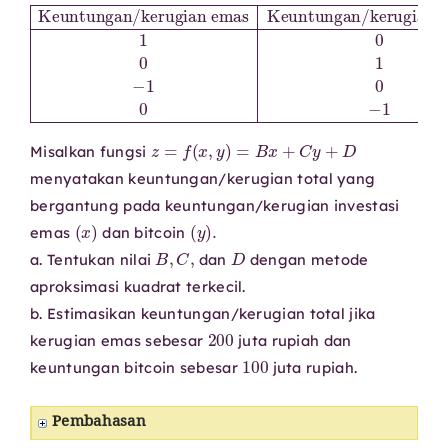
Keuntungan/kerugian bitcoin
Keuntungan/kerugian emas
Keuntungan/kerugian total
1
0
0
0
1
1
−
1
0
3
0
−
1
4
z
=
f
(
x
,
y
)
=
B
x
+
C
y
+
D
Misalkan fungsi
menyatakan keuntungan/kerugian total yang
bergantung pada keuntungan/kerugian investasi
(
x
)
(
y
)
.
emas
dan bitcoin
B
,
C
,
D
a. Tentukan nilai
dan
dengan metode
aproksimasi kuadrat terkecil.
b. Estimasikan keuntungan/kerugian total jika
200
kerugian emas sebesar
juta rupiah dan
100
keuntungan bitcoin sebesar
juta rupiah.
Pembahasan