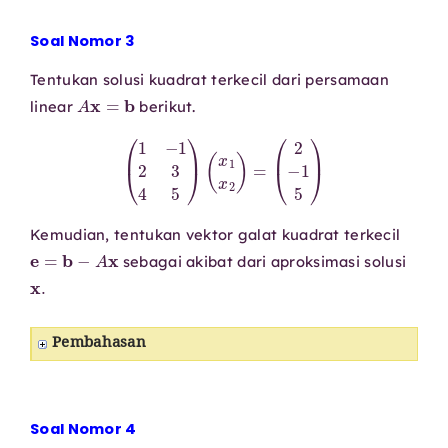
Soal Nomor 3
Tentukan solusi kuadrat terkecil dari persamaan
A
x
=
b
linear
berikut.
(
1
−
1
2
3
4
5
)
(
x
1
x
2
)
=
(
2
−
1
5
)
Kemudian, tentukan vektor galat kuadrat terkecil
e
=
b
−
A
x
sebagai akibat dari aproksimasi solusi
x
.
Pembahasan
Soal Nomor 4