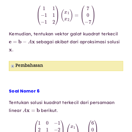
(
1
1
−
1
1
−
1
2
)
(
x
1
x
2
)
=
(
7
0
−
7
)
Kemudian, tentukan vektor galat kuadrat terkecil
e
=
b
−
A
x
sebagai akibat dari aproksimasi solusi
x
.
Pembahasan
Soal Nomor 6
Tentukan solusi kuadrat terkecil dari persamaan
A
x
=
b
linear
berikut.
(
1
0
−
1
2
1
−
2
1
1
0
1
1
−
1
)
(
x
1
x
2
x
3
)
=
(
6
0
9
3
)