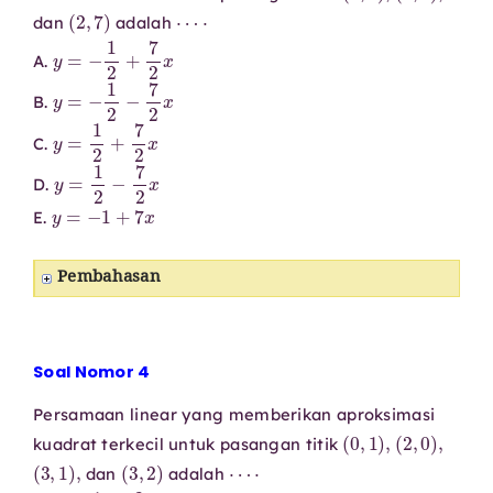
(
2
,
7
)
⋯
⋅
dan
adalah
y
=
−
1
2
+
7
2
x
A.
y
=
−
1
2
−
7
2
x
B.
y
=
1
2
+
7
2
x
C.
y
=
1
2
−
7
2
x
D.
y
=
−
1
+
7
x
E.
Pembahasan
Soal Nomor 4
Persamaan linear yang memberikan aproksimasi
(
0
,
1
)
,
(
2
,
0
)
,
kuadrat terkecil untuk pasangan titik
(
3
,
1
)
,
(
3
,
2
)
⋯
⋅
dan
adalah