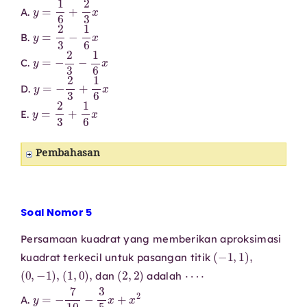
y
=
1
6
+
2
3
x
A.
y
=
2
3
−
1
6
x
B.
y
=
−
2
3
−
1
6
x
C.
y
=
−
2
3
+
1
6
x
D.
y
=
2
3
+
1
6
x
E.
Pembahasan
Soal Nomor 5
Persamaan kuadrat yang memberikan aproksimasi
(
−
1
,
1
)
,
kuadrat terkecil untuk pasangan titik
(
0
,
−
1
)
,
(
1
,
0
)
,
(
2
,
2
)
⋯
⋅
dan
adalah
y
=
−
7
10
−
3
5
x
+
x
2
A.