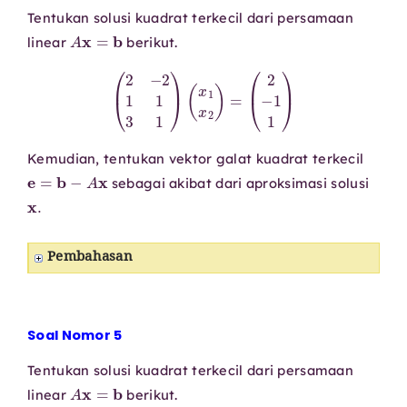
Tentukan solusi kuadrat terkecil dari persamaan
A
x
=
b
linear
berikut.
(
2
−
2
1
1
3
1
)
(
x
1
x
2
)
=
(
2
−
1
1
)
Kemudian, tentukan vektor galat kuadrat terkecil
e
=
b
−
A
x
sebagai akibat dari aproksimasi solusi
x
.
Pembahasan
Soal Nomor 5
Tentukan solusi kuadrat terkecil dari persamaan
A
x
=
b
linear
berikut.