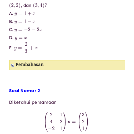
(
2
,
2
)
,
(
3
,
4
)
?
dan
y
=
1
+
x
A.
y
=
1
−
x
B.
y
=
−
2
−
2
x
C.
y
=
x
D.
y
=
2
3
+
x
E.
Pembahasan
Soal Nomor 2
Diketahui persamaan
(
2
1
4
2
−
2
1
)
x
=
(
3
2
1
)
.