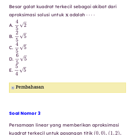
Besar galat kuadrat terkecil sebagai akibat dari
x
⋯
⋅
aproksimasi solusi untuk
adalah
4
5
2
A.
2
5
5
B.
4
5
5
C.
6
5
5
D.
5
4
5
E.
Pembahasan
Soal Nomor 3
Persamaan linear yang memberikan aproksimasi
(
0
,
0
)
,
(
1
,
2
)
,
kuadrat terkecil untuk pasangan titik