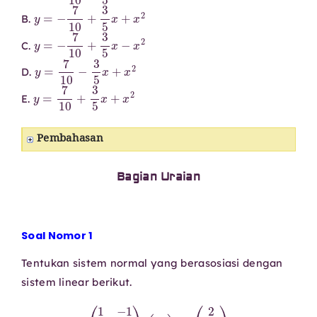
y
=
−
7
10
+
3
5
x
+
x
2
B.
y
=
−
7
10
+
3
5
x
−
x
2
C.
y
=
7
10
−
3
5
x
+
x
2
D.
y
=
7
10
+
3
5
x
+
x
2
E.
Pembahasan
Bagian Uraian
Soal Nomor 1
Tentukan sistem normal yang berasosiasi dengan
sistem linear berikut.
(
1
−
1
2
3
4
5
)
(
x
1
x
2
)
=
(
2
−
1
5
)