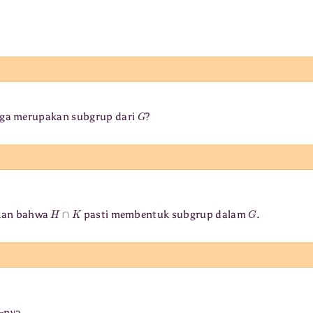
G
ga merupakan subgrup dari
?
H
∩
K
G
kkan bahwa
pasti membentuk subgrup dalam
.
-nya.