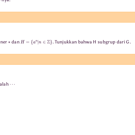
∗
H
=
{
a
n
|
n
∈
Z
}
iner
dan
. Tunjukkan bahwa H subgrup dari G.
⋯
alah