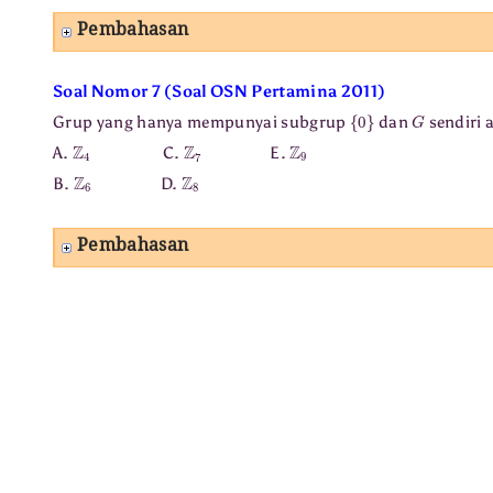
Pembahasan
Soal Nomor 7 (Soal OSN Pertamina 2011)
{
0
}
G
Grup yang hanya mempunyai subgrup
dan
sendiri 
Z
4
Z
7
Z
9
A.
C.
E.
Z
6
Z
8
B.
D.
Pembahasan