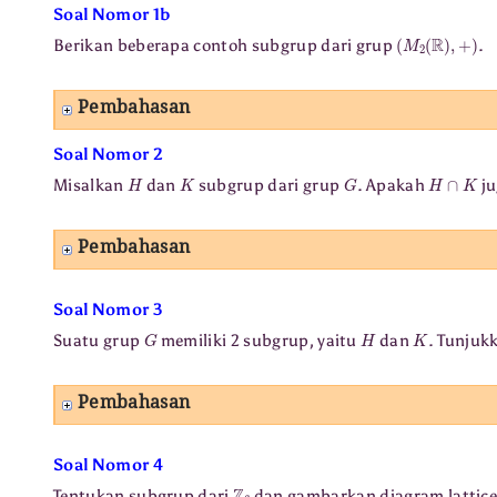
Soal Nomor 1b
(
M
2
(
R
)
,
+
)
Berikan beberapa contoh subgrup dari grup
.
Pembahasan
Soal Nomor 2
H
K
G
H
∩
K
Misalkan
dan
subgrup dari grup
. Apakah
ju
Pembahasan
Soal Nomor 3
G
H
K
Suatu grup
memiliki 2 subgrup, yaitu
dan
. Tunju
Pembahasan
Soal Nomor 4
Z
6
Tentukan subgrup dari
dan gambarkan diagram lattice