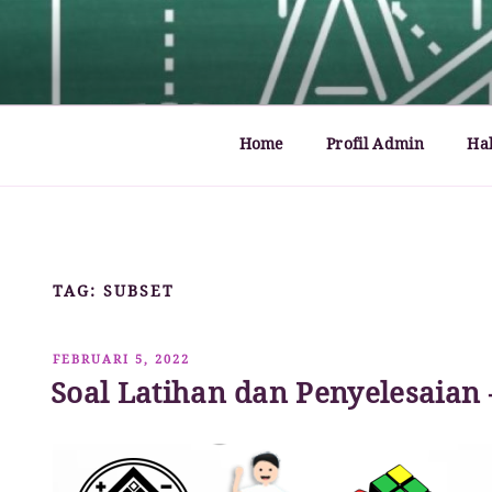
Lompat
ke
MATHCYBER1997
God used beautiful mathematics in creating the wo
konten
Home
Profil Admin
Ha
TAG:
SUBSET
DIPOSKAN
FEBRUARI 5, 2022
PADA
Soal Latihan dan Penyelesaian 