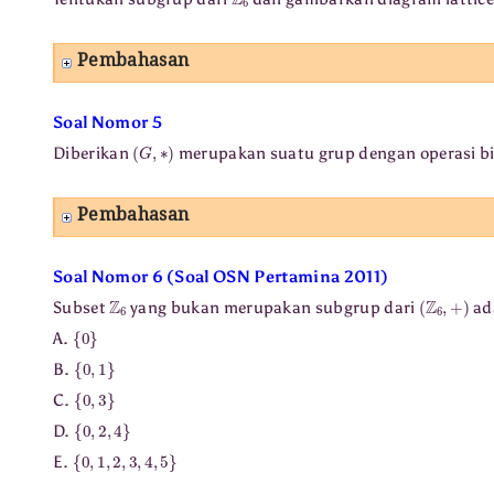
Pembahasan
Soal Nomor 5
(
G
,
∗
)
Diberikan
merupakan suatu grup dengan operasi b
Pembahasan
Soal Nomor 6 (Soal OSN Pertamina 2011)
Z
6
(
Z
6
,
+
)
Subset
yang bukan merupakan subgrup dari
ad
{
0
}
A.
{
0
,
1
}
B.
{
0
,
3
}
C.
{
0
,
2
,
4
}
D.
{
0
,
1
,
2
,
3
,
4
,
5
}
E.