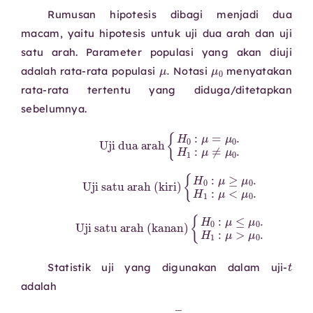
Rumusan hipotesis dibagi menjadi dua
macam, yaitu hipotesis untuk uji dua arah dan uji
satu arah.
Parameter populasi yang akan diuji
μ
.
μ
0
adalah rata-rata populasi
Notasi
menyatakan
rata-rata tertentu yang diduga/ditetapkan
sebelumnya.
Uji dua arah
{
H
0
:
μ
=
μ
0
.
H
1
:
μ
≠
μ
0
.
Uji satu arah (kiri)
{
H
0
:
μ
≥
μ
0
.
H
1
:
μ
<
μ
0
.
Uji satu arah (kanan)
{
H
0
:
μ
≤
μ
0
.
H
1
:
μ
>
μ
0
.
Statistik uji yang digunakan dalam uji-
adalah
t
hitung
=
x
―
−
μ
0
s
/
n