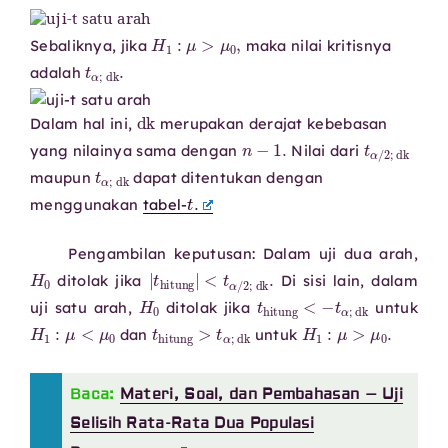
H
1
:
μ
>
μ
0
,
Sebaliknya, jika
maka nilai kritisnya
t
α
;
dk
.
adalah
dk
Dalam hal ini,
merupakan derajat kebebasan
n
−
1.
t
α
/
2
;
dk
yang nilainya sama dengan
Nilai dari
t
α
;
dk
maupun
dapat ditentukan dengan
t
.
menggunakan
tabel-
Pengambilan keputusan: Dalam uji dua arah,
H
0
<
t
α
/
2
|
t
;
hitung
dk
.
|
ditolak jika
Di sisi lain, dalam
H
0
t
hitung
<
−
t
α
;
dk
uji satu arah,
ditolak jika
untuk
H
1
:
μ
<
μ
0
t
hitung
>
t
α
;
dk
H
1
:
μ
>
μ
0
.
dan
untuk
Baca:
Materi, Soal, dan Pembahasan – Uji
Selisih Rata-Rata Dua Populasi