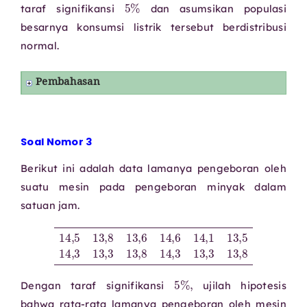
5
%
taraf signifikansi
dan asumsikan populasi
besarnya konsumsi listrik tersebut berdistribusi
normal.
Pembahasan
Soal Nomor 3
Berikut ini adalah data lamanya pengeboran oleh
suatu mesin pada pengeboran minyak dalam
satuan jam.
14
,
5
13
,
8
13
,
6
14
,
6
14
,
1
13
13
,
,
8
5
14
,
3
13
,
3
13
,
8
14
,
3
13
,
3
5
%
,
Dengan taraf signifikansi
ujilah hipotesis
bahwa rata-rata lamanya pengeboran oleh mesin