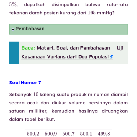
5
%
,
dapatkah disimpulkan bahwa rata-rata
165
tekanan darah pasien kurang dari
mmHg?
Pembahasan
Baca:
Materi, Soal, dan Pembahasan – Uji
Kesamaan Varians dari Dua Populasi
Soal Nomor 7
10
Sebanyak
kaleng suatu produk minuman diambil
secara acak dan diukur volume bersihnya dalam
satuan mililiter, kemudian hasilnya dituangkan
dalam tabel berikut.
500
,
2
500
,
9
500
,
7
500
499
,
,
8
1
499
500
,
,
8
3
499
,
9
500
,
4
500
,
3