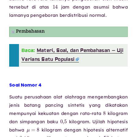
14
tersebut di atas
jam dengan asumsi bahwa
lamanya pengeboran berdistribusi normal.
Pembahasan
Baca:
Materi, Soal, dan Pembahasan – Uji
Varians Satu Populasi
Soal Nomor 4
Suatu perusahaan alat olahraga mengembangkan
jenis batang pancing sintetis yang dikatakan
8
mempunyai kekuatan dengan rata-rata
kilogram
0
,
5
dan simpangan baku
kilogram. Ujilah hipotesis
μ
=
8
bahwa
kilogram dengan hipotesis alternatif
μ
≠
8
50