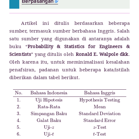
Berpasangan
Artikel ini ditulis berdasarkan beberapa
sumber, termasuk sumber berbahasa Inggris. Salah
satu sumber yang digunakan di antaranya adalah
buku “
Probability & Statistics for Engineers &
Scientists
” yang ditulis oleh
Ronald E. Walpole dkk
.
Oleh karena itu, untuk meminimalisasi kesalahan
penafsiran, padanan untuk beberapa kata/istilah
diberikan dalam tabel berikut.
Critical Value
Uji Satu Arah
Standard Deviation
Two-Tailed Test
Hipotesis Alternatif
No.
Selang Kepercayaan
Taraf Signifikansi
Rata-Rata
16.
One-Tailed Test
Uji Hipotesis
8.
-Test
Bahasa Indonesia
Derajat Kebebasan
Hipotesis Nol
Daerah Kritis
Mean
6.
4.
Statistik Uji
Null Hypothesis
Alternative Hypothesis
Uji-
Galat Baku
Test Statistic
3.
Significance Value
Hypothesis Testing
t
t
Simpangan Baku
Confidence Interval
-Test
15.
Critical Region
7.
Uji Dua Arah
Nilai Kritis
Standard Error
Bahasa Inggris
12.
Degree of Freedom
10.
14.
2.
11.
9.
13.
5.
1.
Uji-
z
z