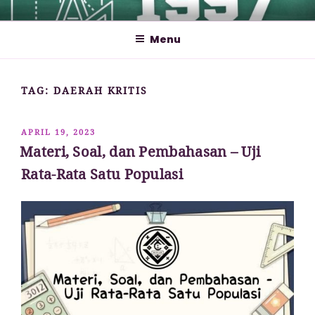
Lompat
MATHCYBER1997
God used beautiful mathematics in creating the world – Paul
ke
Dirac
Menu
konten
TAG:
DAERAH KRITIS
DIPOSKAN
APRIL 19, 2023
PADA
Materi, Soal, dan Pembahasan – Uji
Rata-Rata Satu Populasi