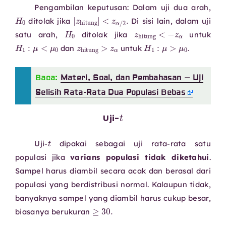
Pengambilan keputusan: Dalam uji dua arah,
H
0
<
z
α
/
2
|
z
.
hitung
|
ditolak jika
Di sisi lain, dalam uji
H
0
z
hitung
<
−
z
α
satu arah,
ditolak jika
untuk
H
1
:
μ
<
μ
0
z
hitung
>
z
α
H
1
:
μ
>
μ
0
.
dan
untuk
Baca:
Materi, Soal, dan Pembahasan – Uji
Selisih Rata-Rata Dua Populasi Bebas
t
Uji-
t
Uji-
dipakai sebagai uji rata-rata satu
populasi jika
varians populasi tidak diketahui
.
Sampel harus diambil secara acak dan berasal dari
populasi yang berdistribusi normal. Kalaupun tidak,
banyaknya sampel yang diambil harus cukup besar,
≥
30.
biasanya berukuran