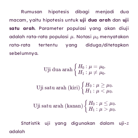
Rumusan hipotesis dibagi menjadi dua
macam, yaitu hipotesis untuk
uji dua arah
dan
uji
satu arah
.
Parameter populasi yang akan diuji
μ
.
μ
0
adalah rata-rata populasi
Notasi
menyatakan
rata-rata tertentu yang diduga/ditetapkan
sebelumnya.
Uji dua arah
{
H
0
:
μ
=
μ
0
.
H
1
:
μ
≠
μ
0
.
Uji satu arah (kiri)
{
H
0
:
μ
≥
μ
0
.
H
1
:
μ
<
μ
0
.
Uji satu arah (kanan)
{
H
0
:
μ
≤
μ
0
.
H
1
:
μ
>
μ
0
.
Statistik uji yang digunakan dalam uji-
adalah