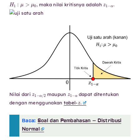
H
1
:
μ
>
μ
0
,
z
1
−
α
.
maka nilai kritisnya adalah
z
1
−
α
/
2
z
1
−
α
Nilai dari
maupun
dapat ditentukan
z
.
dengan menggunakan
tabel-
Baca:
Soal dan Pembahasan – Distribusi
Normal