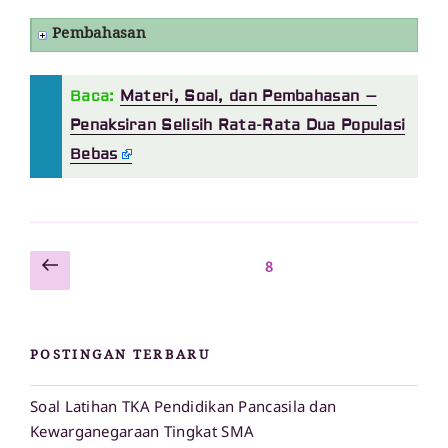
Pembahasan
Baca:
Materi, Soal, dan Pembahasan –
Penaksiran Selisih Rata-Rata Dua Populasi
Bebas
Laman
Paginasi
Laman
8
sebelumnya
pos
POSTINGAN TERBARU
Soal Latihan TKA Pendidikan Pancasila dan
Kewarganegaraan Tingkat SMA