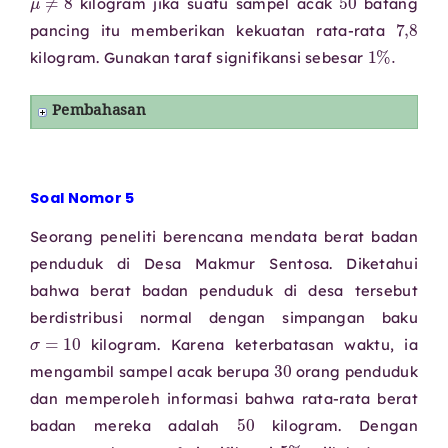
kilogram jika suatu sampel acak
batang
7
,
8
pancing itu memberikan kekuatan rata-rata
1
%
.
kilogram. Gunakan taraf signifikansi sebesar
Pembahasan
Soal Nomor 5
Seorang peneliti berencana mendata berat badan
penduduk di Desa Makmur Sentosa. Diketahui
bahwa berat badan penduduk di desa tersebut
berdistribusi normal dengan simpangan baku
σ
=
10
kilogram. Karena keterbatasan waktu, ia
30
mengambil sampel acak berupa
orang penduduk
dan memperoleh informasi bahwa rata-rata berat
50
badan mereka adalah
kilogram. Dengan
5
%
,