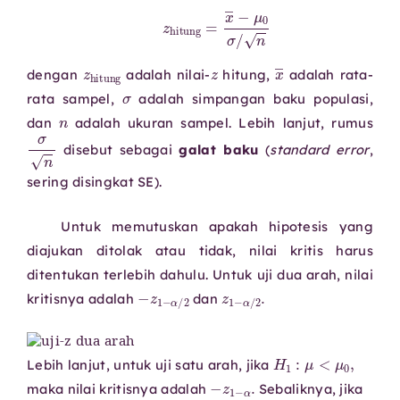
z
hitung
=
x
―
−
μ
0
σ
/
n
z
hitung
z
x
―
dengan
adalah nilai-
hitung,
adalah rata-
σ
rata sampel,
adalah simpangan baku populasi,
n
dan
adalah ukuran sampel. Lebih lanjut, rumus
σ
n
disebut sebagai
galat baku
(
standard error
,
sering disingkat SE).
Untuk memutuskan apakah hipotesis yang
diajukan ditolak atau tidak, nilai kritis harus
ditentukan terlebih dahulu. Untuk uji dua arah, nilai
−
z
1
−
α
/
2
z
1
−
α
/
2
.
kritisnya adalah
dan
H
1
:
μ
<
μ
0
,
Lebih lanjut, untuk uji satu arah, jika
−
z
1
−
α
.
maka nilai kritisnya adalah
Sebaliknya, jika