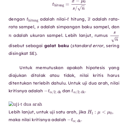
t
hitung
t
x
―
dengan
adalah nilai-
hitung,
adalah rata-
s
rata sampel,
adalah simpangan baku sampel, dan
n
s
n
adalah ukuran sampel. Lebih lanjut, rumus
disebut sebagai
galat baku
(
standard error
, sering
disingkat SE).
Untuk memutuskan apakah hipotesis yang
diajukan ditolak atau tidak, nilai kritis harus
ditentukan terlebih dahulu. Untuk uji dua arah, nilai
−
t
α
/
2
;
dk
t
α
/
2
;
dk
.
kritisnya adalah
dan
H
1
:
μ
<
μ
0
,
Lebih lanjut, untuk uji satu arah, jika
−
t
α
;
dk
.
maka nilai kritisnya adalah