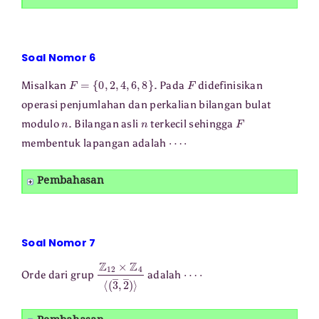
Soal Nomor 6
F
=
{
0
,
2
,
4
,
6
,
8
}
F
Misalkan
. Pada
didefinisikan
operasi penjumlahan dan perkalian bilangan bulat
n
n
F
modulo
. Bilangan asli
terkecil sehingga
⋯
⋅
membentuk lapangan adalah
Pembahasan
Soal Nomor 7
Z
12
×
Z
4
⟨
(
3
―
,
2
―
)
⟩
⋯
⋅
Orde dari grup
adalah