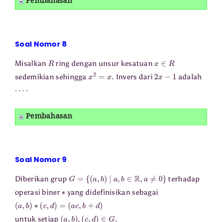
Pembahasan
Soal Nomor 8
R
x
∈
R
Misalkan
ring dengan unsur kesatuan
x
2
=
x
2
x
−
1
sedemikian sehingga
. Invers dari
adalah
⋯
⋅
Pembahasan
Soal Nomor 9
G
=
{
(
a
,
b
)
|
a
,
b
∈
R
,
a
≠
0
}
Diberikan grup
terhadap
∗
operasi biner
yang didefinisikan sebagai
(
a
,
b
)
∗
(
c
,
d
)
=
(
a
c
,
b
+
d
)
(
a
,
b
)
,
(
c
,
d
)
∈
G
untuk setiap
.