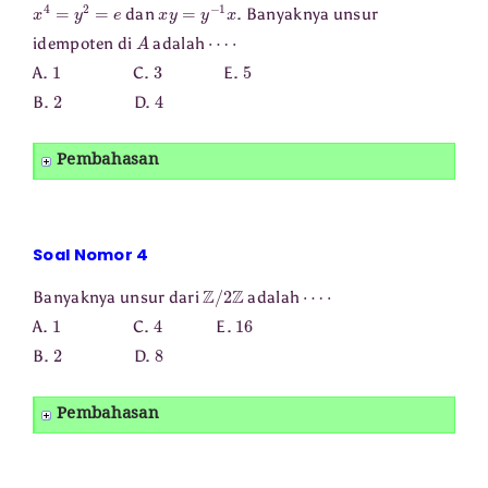
x
4
=
y
2
=
e
x
y
=
y
−
1
x
dan
. Banyaknya unsur
A
⋯
⋅
idempoten di
adalah
1
3
5
A.
C.
E.
2
4
B.
D.
Pembahasan
Soal Nomor 4
Z
/
2
Z
⋯
⋅
Banyaknya unsur dari
adalah
1
4
16
A.
C.
E.
2
8
B.
D.
Pembahasan