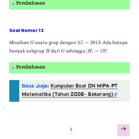
Pembahasan
Soal Nomor 12
G
|
G
|
=
2013
Misalkan
suatu grup dengan
. Ada berapa
H
G
|
H
|
=
13
banyak subgrup
dari
sehingga
?
Pembahasan
Baca Juga:
Kumpulan Soal ON MIPA-PT
Matematika (Tahun 2006- Sekarang)
Lam
Paginasi
Laman
1
sela
pos