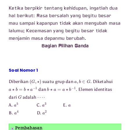
Ketika berpikir tentang kehidupan, ingatlah dua
hal berikut: Rasa bersalah yang begitu besar
mau sampai kapanpun tidak akan mengubah masa
lalumu; Kecemasan yang begitu besar tidak
menjamin masa depanmu berubah.
Bagian Pilihan Ganda
Soal Nomor 1
(
G
,
⋆
)
a
,
b
∈
G
Diberikan
suatu grup dan
. Diketahui
a
⋆
b
=
b
⋆
a
−
1
b
⋆
a
=
a
⋆
b
−
1
dan
. Elemen identitas
G
⋯
⋅
dari
adalah
a
5
a
3
a
A.
C.
E.
a
4
a
2
B.
D.
Pembahasan