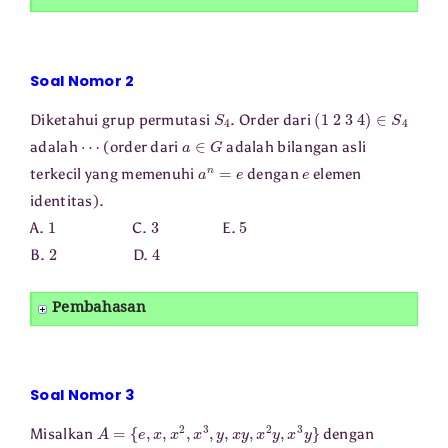
Soal Nomor 2
S
4
(
1
2
3
4
)
∈
S
4
Diketahui grup permutasi
. Order dari
⋯
a
∈
G
adalah
(order dari
adalah bilangan asli
a
n
=
e
e
terkecil yang memenuhi
dengan
elemen
identitas).
1
3
5
A.
C.
E.
2
4
B.
D.
Pembahasan
Soal Nomor 3
A
=
{
e
,
x
,
x
2
,
x
3
,
y
,
x
y
,
x
2
y
,
x
3
y
}
Misalkan
dengan