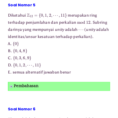
Soal Nomor 5
Z
12
=
{
0
,
1
,
2
,
⋯
,
11
}
Diketahui
merupakan ring
mod
12
terhadap penjumlahan dan perkalian
. Subring
⋯
darinya yang mempunyai
unity
adalah
(
unity
adalah
identitas/unsur kesatuan terhadap perkalian).
{
0
}
A.
{
0
,
4
,
8
}
B.
{
0
,
3
,
6
,
9
}
C.
{
0
,
1
,
2
,
⋯
,
11
}
D.
E. semua alternatif jawaban benar
Pembahasan
Soal Nomor 6
a
a
≠
0