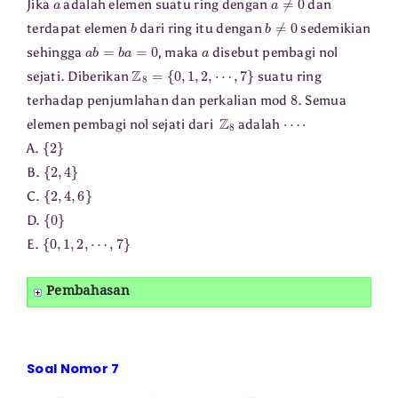
Jika
adalah elemen suatu ring dengan
dan
b
b
≠
0
terdapat elemen
dari ring itu dengan
sedemikian
a
b
=
b
a
=
0
a
sehingga
, maka
disebut pembagi nol
Z
8
=
{
0
,
1
,
2
,
⋯
,
7
}
sejati. Diberikan
suatu ring
8
terhadap penjumlahan dan perkalian mod
. Semua
Z
8
⋯
⋅
elemen pembagi nol sejati dari
adalah
{
2
}
A.
{
2
,
4
}
B.
{
2
,
4
,
6
}
C.
{
0
}
D.
{
0
,
1
,
2
,
⋯
,
7
}
E.
Pembahasan
Soal Nomor 7
R
a
∈
G
a