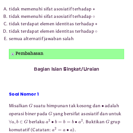
∗
tidak memenuhi sifat asosiatif terhadap
∘
tidak memenuhi sifat asosiatif terhadap
∗
tidak terdapat elemen identitas terhadap
∘
tidak terdapat elemen identitas terhadap
semua alternatif jawaban salah
Pembahasan
Bagian Isian Singkat/Uraian
Soal Nomor 1
G
∙
Misalkan
suatu himpunan tak kosong dan
adalah
G
operasi biner pada
yang bersifat asosiatif dan untuk
∀
a
,
b
∈
G
a
2
∙
b
=
b
=
b
∙
a
2
G
berlaku
. Buktikan
grup
a
2
=
a
∙
a
komutatif (Catatan:
).