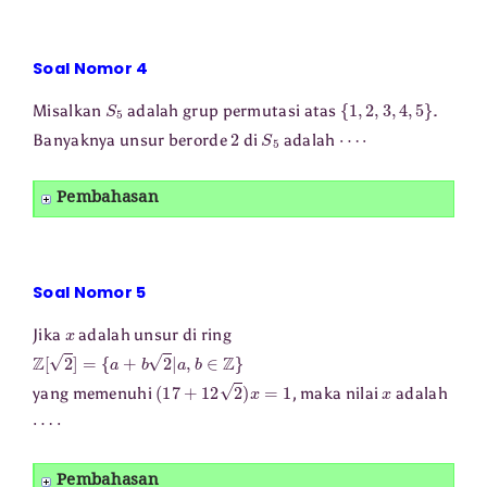
Soal Nomor 4
S
5
{
1
,
2
,
3
,
4
,
5
}
Misalkan
adalah grup permutasi atas
.
2
S
5
⋯
⋅
Banyaknya unsur berorde
di
adalah
Pembahasan
Soal Nomor 5
x
Jika
adalah unsur di ring
Z
[
2
]
=
{
a
+
b
2
|
a
,
b
∈
Z
}
(
17
+
12
2
)
x
=
1
x
yang memenuhi
, maka nilai
adalah
⋯
⋅
Pembahasan