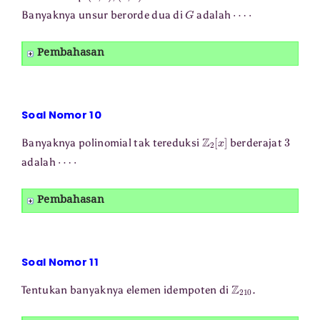
G
⋯
⋅
Banyaknya unsur berorde dua di
adalah
Pembahasan
Soal Nomor 10
Z
2
[
x
]
3
Banyaknya polinomial tak tereduksi
berderajat
⋯
⋅
adalah
Pembahasan
Soal Nomor 11
Z
210
Tentukan banyaknya elemen idempoten di
.