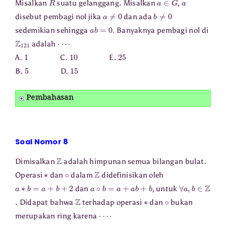
Misalkan
suatu gelanggang. Misalkan
,
a
≠
0
b
≠
0
disebut pembagi nol jika
dan ada
a
b
=
0.
sedemikian sehingga
Banyaknya pembagi nol di
Z
121
⋯
⋅
adalah
1
10
25
A.
C.
E.
5
15
B.
D.
Pembahasan
Soal Nomor 8
Z
Dimisalkan
adalah himpunan semua bilangan bulat.
∗
∘
Z
Operasi
dan
dalam
didefinisikan oleh
a
∗
b
=
a
+
b
+
2
a
∘
b
=
a
+
a
b
+
b
∀
a
,
b
∈
Z
dan
, untuk
Z
∗
∘
. Didapat bahwa
terhadap operasi
dan
bukan
⋯
⋅
merupakan ring karena