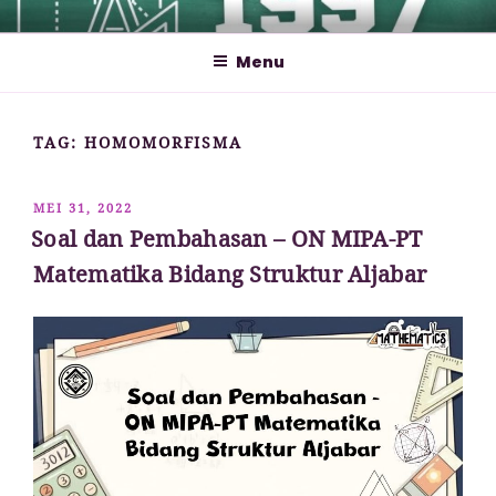
Lompat
MATHCYBER1997
God used beautiful mathematics in creating the world – Paul
ke
Dirac
Menu
konten
TAG:
HOMOMORFISMA
DIPOSKAN
MEI 31, 2022
PADA
Soal dan Pembahasan – ON MIPA-PT
Matematika Bidang Struktur Aljabar