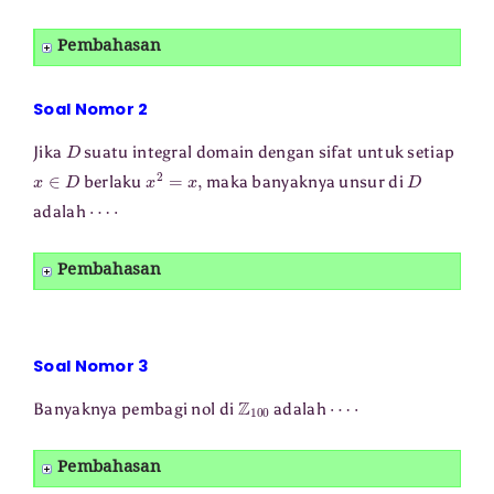
Pembahasan
Soal Nomor 2
D
Jika
suatu integral domain dengan sifat untuk setiap
x
∈
D
x
2
=
x
,
D
berlaku
maka banyaknya unsur di
⋯
⋅
adalah
Pembahasan
Soal Nomor 3
Z
100
⋯
⋅
Banyaknya pembagi nol di
adalah
Pembahasan