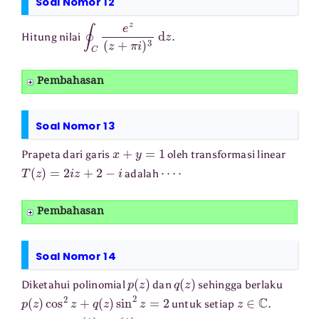
Soal Nomor 12
∮
C
e
z
(
z
+
π
i
)
3
d
z
.
Hitung nilai
Pembahasan
Soal Nomor 13
x
+
y
=
1
Prapeta dari garis
oleh transformasi linear
T
(
z
)
=
2
i
z
+
2
−
i
⋯
⋅
adalah
Pembahasan
Soal Nomor 14
p
(
z
)
q
(
z
)
Diketahui polinomial
dan
sehingga berlaku
p
(
z
)
cos
2
z
+
q
(
z
)
sin
2
z
=
2
z
∈
C
.
untuk setiap
p
(
1
)
+
q
(
1
)
.