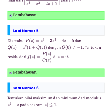
nilai dari
adalah
Pembahasan
Soal Nomor 5
P
(
z
)
=
z
3
−
3
z
2
+
4
z
−
5
Diketahui
dan
Q
(
z
)
=
z
2
(
1
+
Q
(
z
)
)
Q
(
0
)
≠
−
1
dengan
. Tentukan
f
(
z
)
=
P
(
z
)
Q
(
z
)
z
=
0
residu dari
di
.
Pembahasan
Soal Nomor 6
Tentukan nilai maksimum dan minimum dari modulus
z
2
−
z
|
z
|
≤
1
pada cakram
.