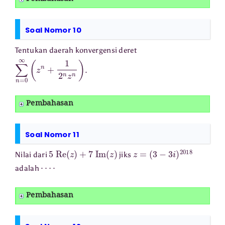
Soal Nomor 10
Tentukan daerah konvergensi deret
∑
n
=
0
∞
(
z
n
+
1
2
n
z
n
)
.
Pembahasan
Soal Nomor 11
5
Re
(
z
)
+
7
Im
(
z
)
z
=
(
3
−
3
i
)
2018
Nilai dari
jiks
⋯
⋅
adalah
Pembahasan