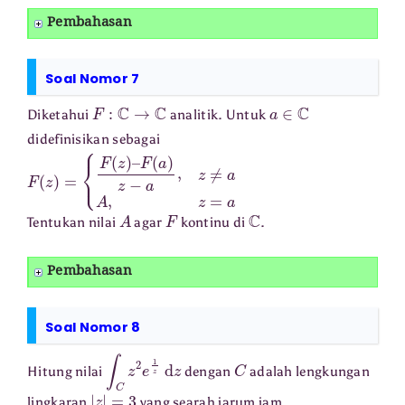
Pembahasan
Soal Nomor 7
F
:
C
→
C
a
∈
C
Diketahui
analitik. Untuk
didefinisikan sebagai
F
F
(
(
z
a
)
)
=
z
−
{
F
a
(
,
z
z
≠
)
–
a
A
,
z
=
a
A
F
C
Tentukan nilai
agar
kontinu di
.
Pembahasan
Soal Nomor 8
∫
C
z
2
e
1
z
d
z
C
Hitung nilai
dengan
adalah lengkungan
|
z
|
=
3
lingkaran
yang searah jarum jam.