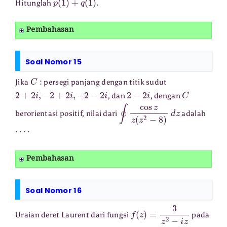
Hitunglah
Pembahasan
Soal Nomor 15
C
:
Jika
persegi panjang dengan titik sudut
2
+
2
i
,
−
2
+
2
i
,
−
2
−
2
i
2
−
2
i
C
, dan
, dengan
∮
cos
z
z
(
z
2
−
8
)
d
z
berorientasi positif, nilai dari
adalah
⋯
⋅
Pembahasan
Soal Nomor 16
f
(
z
)
=
3
z
2
−
i
z
Uraian deret Laurent dari fungsi
pada
|
z
+
i
|
<
1
⋯
⋅