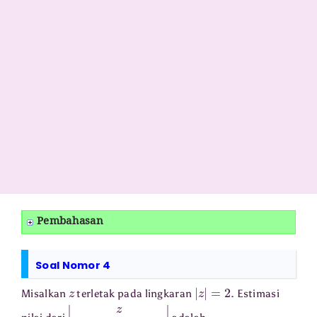
Pembahasan
Soal Nomor 4
z
|
z
|
=
2
Misalkan
terletak pada lingkaran
. Estimasi
|
z
z
3
−
z
2
−
2
z
+
2
|
⋯
⋅