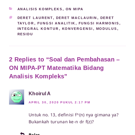
KATEGORI
ANALISIS KOMPLEKS
,
ON MIPA
TAG
DERET LAURENT
,
DERET MACLAURIN
,
DERET
TAYLOR
,
FUNGSI ANALITIK
,
FUNGSI HARMONIS
,
INTEGRAL KONTUR
,
KONVERGENSI
,
MODULUS
,
RESIDU
2 Replies to “Soal dan Pembahasan –
ON MIPA-PT Matematika Bidang
Analisis Kompleks”
Khoirul A
APRIL 30, 2020 PUKUL 2:17 PM
Untuk no. 13, definisi f^(n) nya gimana ya?
Bukankah turunan ke-n dr f(z)?
Balas