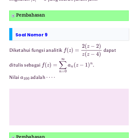
Pembahasan
Soal Nomor 9
f
(
z
)
=
2
(
z
−
2
)
z
(
z
−
4
)
Diketahui fungsi analitik
dapat
f
(
z
)
=
∑
n
=
0
∞
a
n
(
z
−
1
)
n
ditulis sebagai
.
a
100
⋯
⋅
Nilai
adalah
Pembahasan