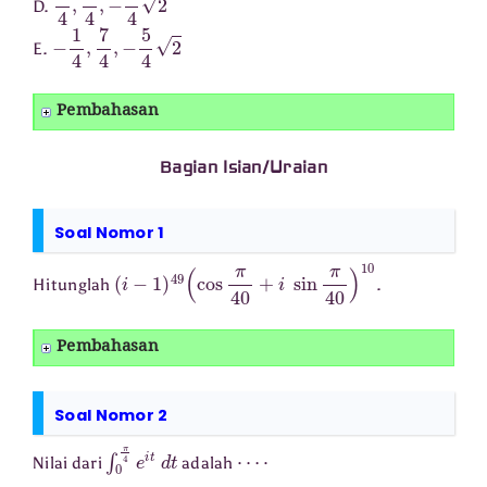
D.
−
1
4
,
7
4
,
−
5
4
2
E.
Pembahasan
Bagian Isian/Uraian
Soal Nomor 1
(
i
−
1
)
49
(
cos
π
40
+
i
sin
π
40
)
10
Hitunglah
.
Pembahasan
Soal Nomor 2
∫
0
π
4
e
i
t
d
t
⋯
⋅
Nilai dari
adalah