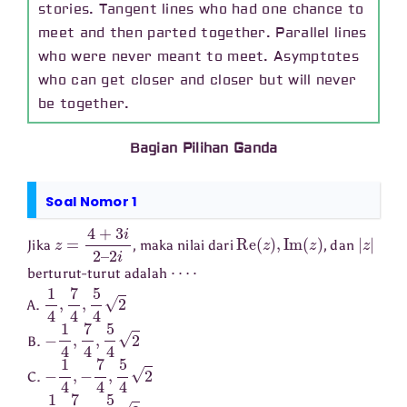
stories. Tangent lines who had one chance to
meet and then parted together. Parallel lines
who were never meant to meet. Asymptotes
who can get closer and closer but will never
be together.
Bagian Pilihan Ganda
Soal Nomor 1
z
2
=
i
4
+
3
i
2
–
Re
(
z
)
,
Im
(
z
)
|
z
|
Jika
, maka nilai dari
, dan
⋯
⋅
berturut-turut adalah
1
4
,
7
4
,
5
4
2
A.
−
1
4
,
7
4
,
5
4
2
B.
−
1
4
,
−
7
4
,
5
4
2
C.
1
4
,
7
4
,
−
5
4
2