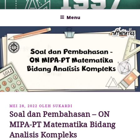
Lompat
MATHCYBER1997
God used beautiful mathematics in creating the world – Paul
ke
Dirac
Menu
konten
DIPOSKAN
MEI 28, 2022
OLEH
SUKARDI
Soal dan Pembahasan – ON
PADA
MIPA-PT Matematika Bidang
Analisis Kompleks