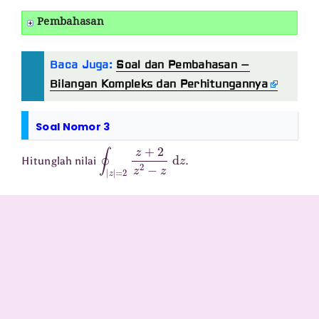
Pembahasan
Baca Juga:
Soal dan Pembahasan –
Bilangan Kompleks dan Perhitungannya
Soal Nomor 3
∮
|
z
|
=
2
z
+
2
z
2
−
z
d
z
Hitunglah nilai
.