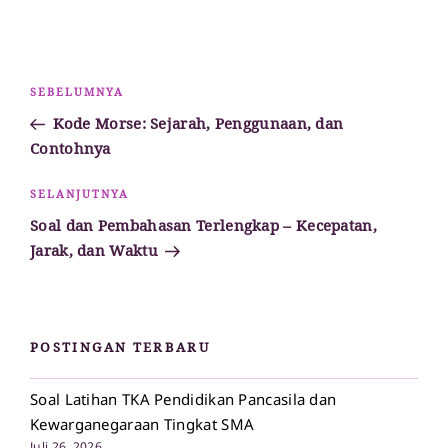
Navigasi
Pos
SEBELUMNYA
pos
Sebelumnya
Kode Morse: Sejarah, Penggunaan, dan
Contohnya
Pos
SELANJUTNYA
Selanjutnya
Soal dan Pembahasan Terlengkap – Kecepatan,
Jarak, dan Waktu
POSTINGAN TERBARU
Soal Latihan TKA Pendidikan Pancasila dan
Kewarganegaraan Tingkat SMA
Juli 26, 2026