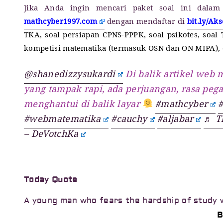
Jika Anda ingin mencari paket soal ini dala
mathcyber1997.com
dengan mendaftar di
bit.ly/Ak
TKA, soal persiapan CPNS-PPPK, soal psikotes, soal
kompetisi matematika (termasuk OSN dan ON MIPA), 
@shanedizzysukardi
Di balik artikel web
yang tampak rapi, ada perjuangan, rasa pega
menghantui di balik layar
#mathcyber
#webmatematika
#cauchy
#aljabar
♬ T
– DeVotchKa
Today Quote
A young man who fears the hardship of study wi
B