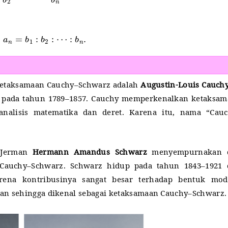
:
a
n
=
b
1
:
b
2
:
⋯
:
b
n
.
ketaksamaan Cauchy–Schwarz adalah
Augustin-Louis Cauch
 pada tahun 1789–1857.
Cauchy memperkenalkan ketaksam
nalisis matematika dan deret. Karena itu, nama “Cauc
n Jerman
Hermann Amandus Schwarz
menyempurnakan 
Cauchy–Schwarz.
Schwarz hidup pada tahun 1843–1921 
rena kontribusinya sangat besar terhadap bentuk mod
an sehingga dikenal sebagai ketaksamaan Cauchy–Schwarz.