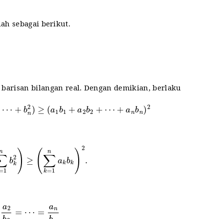
ah sebagai berikut.
arisan bilangan real. Dengan demikian, berlaku
2
+
⋯
+
b
n
2
)
≥
(
a
1
b
1
+
a
2
b
2
+
⋯
+
a
n
b
n
)
2
=
1
n
b
k
2
)
≥
(
∑
k
=
1
n
a
k
b
k
)
2
.
a
2
b
2
=
⋯
=
a
n
b
n