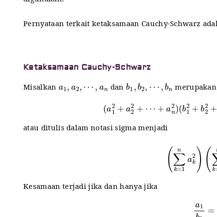
digunakan.
Pernyataan terkait ketaksamaan Cauchy-Schwarz adal
Ketaksamaan Cauchy-Schwarz
a
1
,
a
2
,
⋯
,
a
n
b
⋯
1
,
,
b
b
n
2
,
Misalkan
dan
merupakan b
(
a
1
2
+
a
2
2
+
⋯
+
a
n
2
)
(
b
1
2
+
b
2
atau ditulis dalam notasi sigma menjadi
(
∑
k
=
1
n
a
k
2
)
(
∑
k
Kesamaan terjadi jika dan hanya jika
a
1
b
1
=