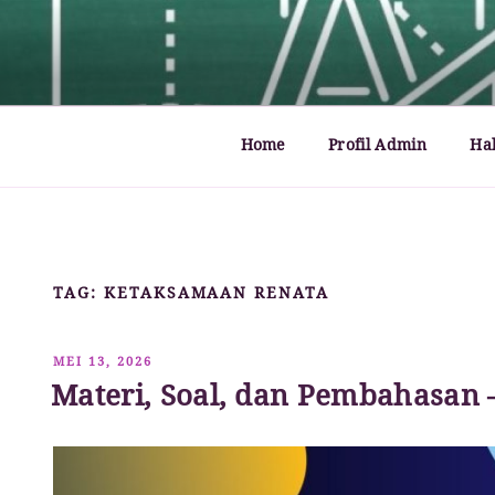
Lompat
ke
MATHCYBER1997
God used beautiful mathematics in creating the wo
konten
Home
Profil Admin
Ha
TAG:
KETAKSAMAAN RENATA
DIPOSKAN
MEI 13, 2026
PADA
Materi, Soal, dan Pembahasan