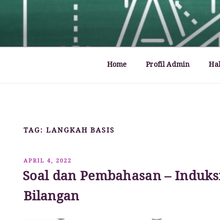
Lompat
ke
MATHCYBER1997
God used beautiful mathematics in creating the wo
konten
Home
Profil Admin
Ha
TAG:
LANGKAH BASIS
DIPOSKAN
APRIL 4, 2022
PADA
Soal dan Pembahasan – Induks
Bilangan