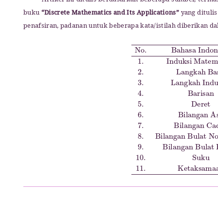
Artikel ini ditulis berdasarkan beberapa sumber, term
buku
“Discrete Mathematics and Its Applications”
yang dituli
penafsiran, padanan untuk beberapa kata/istilah diberikan da
Natural Number
No.
Bahasa Indonesia
Basis Step
7.
Bilangan Cacah
3.
Langkah Induktif
Bilangan Bulat Positif
Bahasa Inggris
Whole Number
Positive Integer
Inductive Step
1.
Induksi 
8.
Bilan
10.
4.
B
S