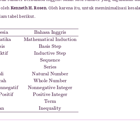
asuk sumber berbahasa Inggris. Salah satu sumber yang digunakan ad
s oleh
Kenneth H. Rosen
. Oleh karena itu, untuk meminimalisasi kesal
lam tabel berikut.
Matematika
gan Bulat Nonnegatif
arisan
uku
Term
Sequence
11.
Mathematical Induction
Ketaksamaan
5.
Deret
Nonnegative Integer
Series
Inequality
6.
Bilangan Asli
2.
Langkah Basis
9.