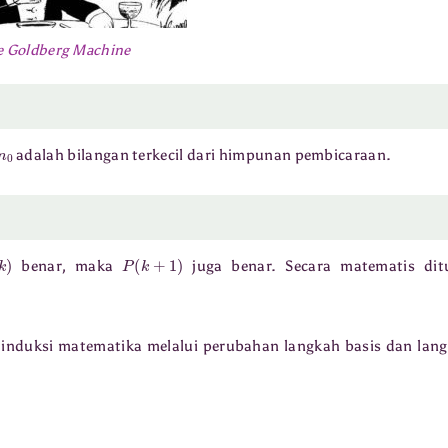
 Goldberg Machine
n
0
adalah bilangan terkecil dari himpunan pembicaraan.
P
(
k
)
P
(
k
+
1
)
benar, maka
juga benar. Secara matematis ditu
 induksi matematika melalui perubahan langkah basis dan lan