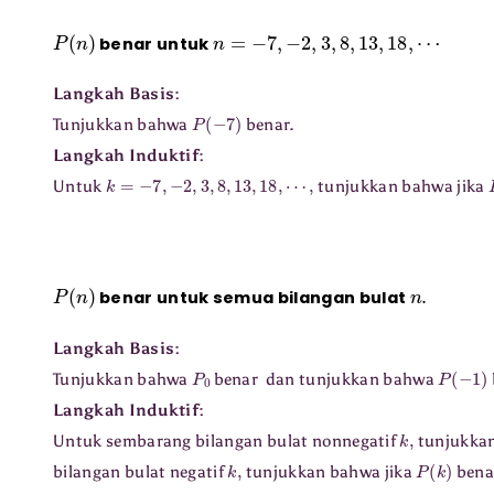
P
(
n
)
n
=
−
7
,
−
2
,
3
,
8
,
13
,
18
,
⋯
benar untuk
Langkah Basis:
P
(
−
7
)
Tunjukkan bahwa
benar.
Langkah Induktif:
k
=
−
7
,
−
2
,
3
,
8
,
13
,
18
,
⋯
,
Untuk
tunjukkan bahwa jika
P
(
n
)
n
.
benar untuk semua bilangan bulat
Langkah Basis:
P
0
P
(
−
1
)
Tunjukkan bahwa
benar dan tunjukkan bahwa
Langkah Induktif:
k
,
Untuk sembarang bilangan bulat nonnegatif
tunjukkan
k
,
P
(
k
)
bilangan bulat negatif
tunjukkan bahwa jika
bena