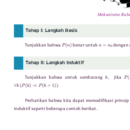
Mekanisme Rube
Tahap I: Langkah Basis
P
(
n
)
n
=
n
0
Tunjukkan bahwa
benar untuk
dengan
Tahap II: Langkah Induktif
k
,
Tunjukkan bahwa untuk sembarang
jika
∀
k
(
P
(
k
)
⇒
P
(
k
+
1
)
)
.
Perhatikan bahwa kita dapat memodifikasi prinsip
induktif seperti beberapa contoh berikut.