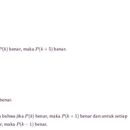
P
(
k
)
P
(
k
+
5
)
benar, maka
benar.
benar.
P
(
k
)
P
(
k
+
1
)
 bahwa jika
benar, maka
benar dan untuk setiap
P
(
k
−
1
)
r, maka
benar.