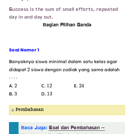
Success is the sum of small efforts, repeated
day in and day out.
Bagian Pilihan Ganda
Soal Nomor 1
Banyaknya siswa minimal dalam satu kelas agar
2
didapat
siswa dengan zodiak yang sama adalah
⋯
⋅
2
12
24
A.
C.
E.
3
13
B.
D.
Pembahasan
Baca Juga:
Soal dan Pembahasan –