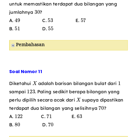
untuk memastikan terdapat dua bilangan yang
30
jumlahnya
?
49
53
57
A.
C.
E.
51
55
B.
D.
Pembahasan
Soal Nomor 11
X
1
Diketahui
adalah barisan bilangan bulat dari
123
sampai
. Paling sedikit berapa bilangan yang
X
perlu dipilih secara acak dari
supaya dipastikan
70
terdapat dua bilangan yang selisihnya
?
122
71
63
A.
C.
E.
80
70
B.
D.