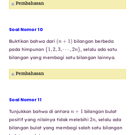
Pembahasan
Soal Nomor 10
(
n
+
1
)
Buktikan bahwa dari
bilangan berbeda
{
1
,
2
,
3
,
⋯
,
2
n
}
pada himpunan
, selalu ada satu
bilangan yang membagi satu bilangan lainnya.
Pembahasan
Soal Nomor 11
n
+
1
Tunjukkan bahwa di antara
bilangan bulat
2
n
positif yang nilainya tidak melebihi
, selalu ada
bilangan bulat yang membagi salah satu bilangan