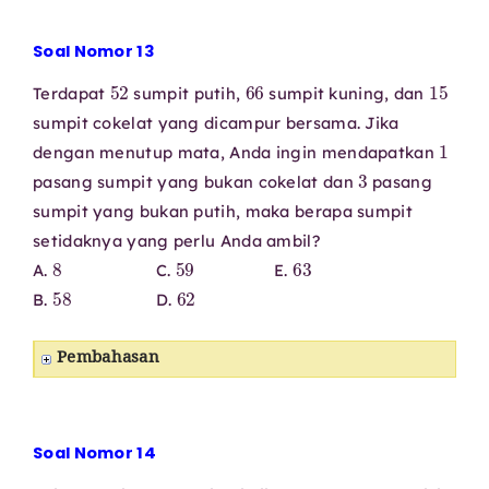
Soal Nomor 13
52
66
15
Terdapat
sumpit putih,
sumpit kuning, dan
sumpit cokelat yang dicampur bersama. Jika
1
dengan menutup mata, Anda ingin mendapatkan
3
pasang sumpit yang bukan cokelat dan
pasang
sumpit yang bukan putih, maka berapa sumpit
setidaknya yang perlu Anda ambil?
8
59
63
A.
C.
E.
58
62
B.
D.
Pembahasan
Soal Nomor 14