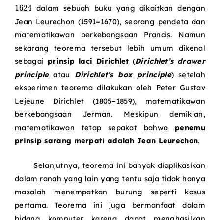
1624
dalam sebuah buku yang dikaitkan dengan
Jean Leurechon (1591
–
1670), seorang pendeta dan
matematikawan berkebangsaan Prancis. Namun
sekarang teorema tersebut lebih umum dikenal
sebagai
prinsip laci Dirichlet
(
Dirichlet’s drawer
principle
atau
Dirichlet’s box principle
) setelah
eksperimen teorema dilakukan oleh Peter Gustav
Lejeune Dirichlet (1805
–
1859), matematikawan
berkebangsaan Jerman. Meskipun demikian,
matematikawan tetap sepakat bahwa
penemu
prinsip sarang merpati adalah Jean Leurechon
.
Selanjutnya, teorema ini banyak diaplikasikan
dalam ranah yang lain yang tentu saja tidak hanya
masalah menempatkan burung seperti kasus
pertama. Teorema ini juga bermanfaat dalam
bidang komputer karena dapat menghasilkan