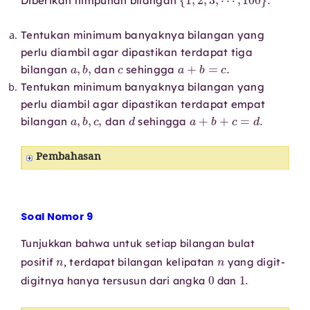
Diberikan himpunan bilangan
Tentukan minimum banyaknya bilangan yang
perlu diambil agar dipastikan terdapat tiga
a
,
b
,
c
a
+
b
=
c
.
bilangan
dan
sehingga
Tentukan minimum banyaknya bilangan yang
perlu diambil agar dipastikan terdapat empat
a
,
b
,
c
,
d
a
+
b
+
c
=
d
.
bilangan
dan
sehingga
Pembahasan
Soal Nomor 9
Tunjukkan bahwa untuk setiap bilangan bulat
n
n
positif
, terdapat bilangan kelipatan
yang digit-
0
1.
digitnya hanya tersusun dari angka
dan