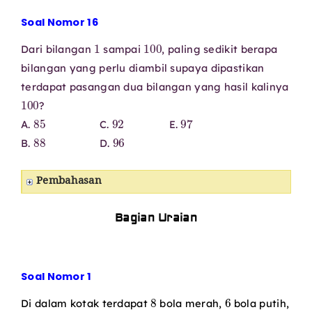
Soal Nomor 16
1
100
Dari bilangan
sampai
, paling sedikit berapa
bilangan yang perlu diambil supaya dipastikan
terdapat pasangan dua bilangan yang hasil kalinya
100
?
85
92
97
A.
C.
E.
88
96
B.
D.
Pembahasan
Bagian Uraian
Soal Nomor 1
8
6
Di dalam kotak terdapat
bola merah,
bola putih,