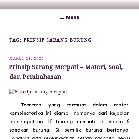
Lompat
MATHCYBER1997
God used beautiful mathematics in creating the world – Paul
ke
Dirac
Menu
konten
TAG:
PRINSIP SARANG BURUNG
DIPOSKAN
MARET 11, 2020
PADA
Prinsip Sarang Merpati – Materi, Soal,
dan Pembahasan
Teorema yang termuat dalam materi
kombinatorika ini diambil namanya dari kejadian
10
menempatkan
burung merpati ke dalam
sangkar burung. Si pemilik burung bertanya,
“
Apakah ada kemungkinan setiap kandang berisi