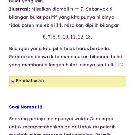
bulat yang lain.
n
=
7.
8
Ilustrasi:
Misalkan diambil
Sebanyak
bilangan bulat positif yang kita punya nilainya
14.
tidak boleh melebihi
Misalkan dipilih bilangan
6
,
7
,
8
,
9
,
10
,
11
,
12
,
13.
Bilangan yang kita pilih tidak harus berbeda.
Perhatikan bahwa kita menemukan bilangan bulat
6
∣
12.
yang membagi bilangan bulat lainnya, yaitu
Pembahasan
Soal Nomor 12
75
Seorang petinju mempunyai waktu
minggu
untuk mempertahankan gelar. Untuk itu pelatih
menjadwalkan program latih tanding. Pelatih