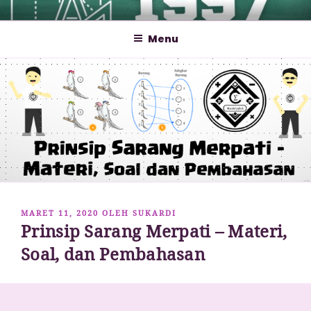
Lompat
MATHCYBER1997
God used beautiful mathematics in creating the world – Paul
ke
Dirac
Menu
konten
DIPOSKAN
MARET 11, 2020
OLEH
SUKARDI
PADA
Prinsip Sarang Merpati – Materi,
Soal, dan Pembahasan