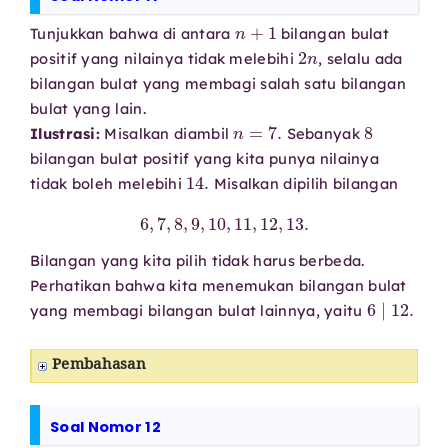
n
+
1
Tunjukkan bahwa di antara
bilangan bulat
2
n
positif yang nilainya tidak melebihi
, selalu ada
bilangan bulat yang membagi salah satu bilangan
bulat yang lain.
n
=
7.
8
Ilustrasi:
Misalkan diambil
Sebanyak
bilangan bulat positif yang kita punya nilainya
14.
tidak boleh melebihi
Misalkan dipilih bilangan
6
,
7
,
8
,
9
,
10
,
11
,
12
,
13.
Bilangan yang kita pilih tidak harus berbeda.
Perhatikan bahwa kita menemukan bilangan bulat
6
∣
12.
yang membagi bilangan bulat lainnya, yaitu
Pembahasan
Soal Nomor 12