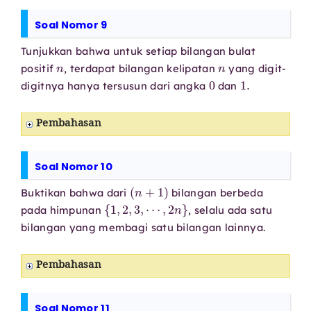
Soal Nomor 9
Tunjukkan bahwa untuk setiap bilangan bulat
n
n
positif
, terdapat bilangan kelipatan
yang digit-
0
1.
digitnya hanya tersusun dari angka
dan
Pembahasan
Soal Nomor 10
(
n
+
1
)
Buktikan bahwa dari
bilangan berbeda
{
1
,
2
,
3
,
⋯
,
2
n
}
pada himpunan
, selalu ada satu
bilangan yang membagi satu bilangan lainnya.
Pembahasan
Soal Nomor 11