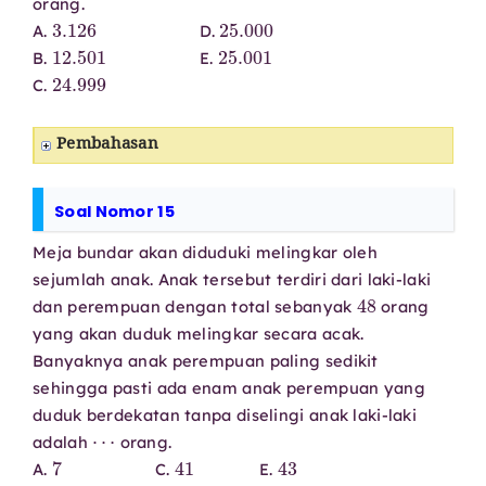
orang.
3.126
25.000
A.
D.
12.501
25.001
B.
E.
24.999
C.
Pembahasan
Soal Nomor 15
Meja bundar akan diduduki melingkar oleh
sejumlah anak. Anak tersebut terdiri dari laki-laki
48
dan perempuan dengan total sebanyak
orang
yang akan duduk melingkar secara acak.
Banyaknya anak perempuan paling sedikit
sehingga pasti ada enam anak perempuan yang
duduk berdekatan tanpa diselingi anak laki-laki
⋯
adalah
orang.
7
41
43
A.
C.
E.
21
42