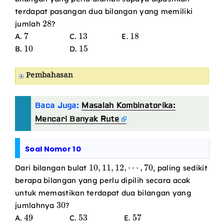
terdapat pasangan dua bilangan yang memiliki
28
jumlah
?
7
13
18
A.
C.
E.
10
15
B.
D.
Pembahasan
Baca Juga:
Masalah Kombinatorika:
Mencari Banyak Rute
Soal Nomor 10
10
,
11
,
12
,
⋯
,
70
Dari bilangan bulat
, paling sedikit
berapa bilangan yang perlu dipilih secara acak
untuk memastikan terdapat dua bilangan yang
30
jumlahnya
?
49
53
57
A.
C.
E.