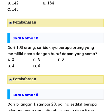
142
184
B.
E.
143
C.
Pembahasan
Soal Nomor 8
100
Dari
orang, setidaknya berapa orang yang
memiliki nama dengan huruf depan yang sama?
3
5
8
A.
C.
E.
4
6
B.
D.
Pembahasan
Soal Nomor 9
1
20
Dari bilangan
sampai
, paling sedikit berapa
bilangan yang perlu diambil supaya dipastikan