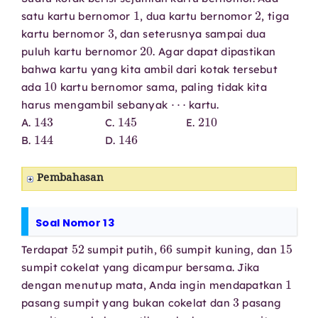
1
2
satu kartu bernomor
, dua kartu bernomor
, tiga
3
kartu bernomor
, dan seterusnya sampai dua
20
puluh kartu bernomor
. Agar dapat dipastikan
bahwa kartu yang kita ambil dari kotak tersebut
10
ada
kartu bernomor sama, paling tidak kita
⋯
harus mengambil sebanyak
kartu.
143
145
210
A.
C.
E.
144
146
B.
D.
Pembahasan
Soal Nomor 13
52
66
15
Terdapat
sumpit putih,
sumpit kuning, dan
sumpit cokelat yang dicampur bersama. Jika
1
dengan menutup mata, Anda ingin mendapatkan
3
pasang sumpit yang bukan cokelat dan
pasang