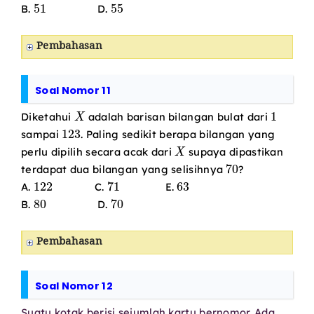
51
55
B.
D.
Pembahasan
Soal Nomor 11
X
1
Diketahui
adalah barisan bilangan bulat dari
123
sampai
. Paling sedikit berapa bilangan yang
X
perlu dipilih secara acak dari
supaya dipastikan
70
terdapat dua bilangan yang selisihnya
?
122
71
63
A.
C.
E.
80
70
B.
D.
Pembahasan
Soal Nomor 12
Suatu kotak berisi sejumlah kartu bernomor. Ada