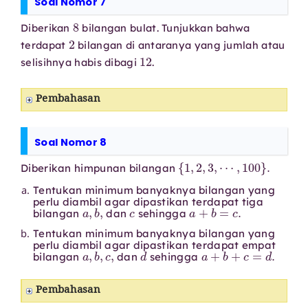
Soal Nomor 7
8
Diberikan
bilangan bulat. Tunjukkan bahwa
2
terdapat
bilangan di antaranya yang jumlah atau
12
selisihnya habis dibagi
.
Pembahasan
Soal Nomor 8
{
1
,
2
,
3
,
⋯
,
100
}
.
Diberikan himpunan bilangan
Tentukan minimum banyaknya bilangan yang
perlu diambil agar dipastikan terdapat tiga
a
,
b
,
c
a
+
b
=
c
.
bilangan
dan
sehingga
Tentukan minimum banyaknya bilangan yang
perlu diambil agar dipastikan terdapat empat
a
,
b
,
c
,
d
a
+
b
+
c
=
d
.
bilangan
dan
sehingga
Pembahasan