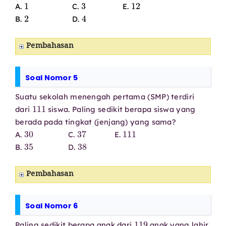
1
3
12
A.
C.
E.
2
4
B.
D.
Pembahasan
Soal Nomor 5
Suatu sekolah menengah pertama (SMP) terdiri
111
dari
siswa. Paling sedikit berapa siswa yang
berada pada tingkat (jenjang) yang sama?
30
37
111
A.
C.
E.
35
38
B.
D.
Pembahasan
Soal Nomor 6
119
Paling sedikit berapa anak dari
anak yang lahir