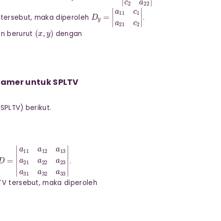
D
y
=
|
a
11
c
1
a
21
c
2
|
 tersebut, maka diperoleh
.
(
x
,
y
)
an berurut
dengan
ramer untuk SPLTV
SPLTV) berikut.
2
y
+
a
33
z
=
c
3
D
=
|
a
11
a
12
a
13
a
21
a
22
a
23
a
31
a
32
a
33
|
.
TV tersebut, maka diperoleh