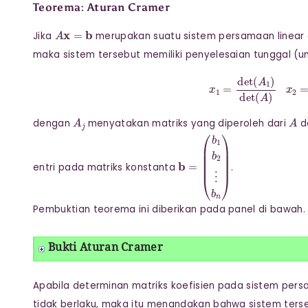
Teorema: Aturan Cramer
A
x
=
b
Jika
merupakan suatu sistem persamaan linea
maka sistem tersebut memiliki penyelesaian tunggal (uni
x
1
=
det
(
A
1
)
determin
an ma
triks
A
1
det
A
j
A
dengan
menyatakan matriks yang diperoleh dari
d
b
(
b
=
1
b
2
⋮
b
n
)
entri pada matriks konstanta
.
Pembuktian teorema ini diberikan pada panel di bawah.
Bukti Aturan Cramer
Apabila determinan matriks koefisien pada sistem persa
tidak berlaku, maka itu menandakan bahwa sistem terseb