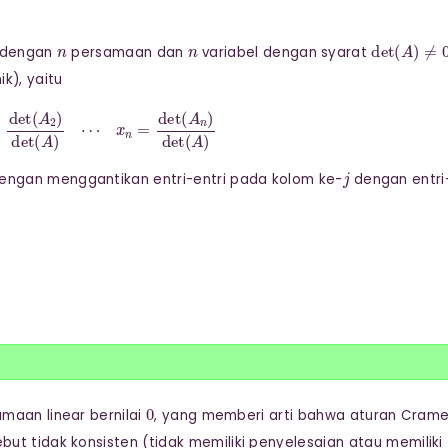
n
n
det
(
A
)
≠
r dengan
persamaan dan
variabel dengan syarat
k), yaitu
(
A
)
x
2
=
det
(
A
2
)
det
(
A
)
⋯
x
n
=
det
(
A
n
)
det
(
A
)
j
engan menggantikan entri-entri pada kolom ke-
dengan entri
0
maan linear bernilai
, yang memberi arti bahwa aturan Crame
ut tidak konsisten (tidak memiliki penyelesaian atau memiliki