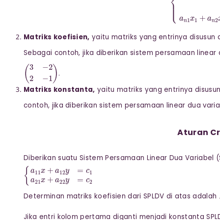
Matriks koefisien,
yaitu matriks yang entrinya disusun 
Sebagai contoh, jika diberikan sistem persamaan linear
(
3
−
2
2
−
1
)
.
Matriks konstanta,
yaitu matriks yang entrinya disusu
contoh, jika diberikan sistem persamaan linear dua vari
Aturan C
Diberikan suatu Sistem Persamaan Linear Dua Variabel (
{
a
11
x
+
a
12
y
=
c
1
a
21
x
+
a
22
y
=
c
2
Determinan matriks koefisien dari SPLDV di atas adalah
Jika entri kolom pertama diganti menjadi konstanta SP