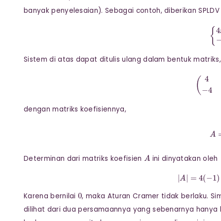
banyak penyelesaian). Sebagai contoh, diberikan SPLDV
{
4
x
Sistem di atas dapat ditulis ulang dalam bentuk matriks,
(
4
1
−
dengan matriks koefisiennya,
A
Determinan dari matriks koefisien
ini dinyatakan oleh
|
A
|
=
4
(
−
0
Karena bernilai
, maka Aturan Cramer tidak berlaku. Sim
dilihat dari dua persamaannya yang sebenarnya hanya b