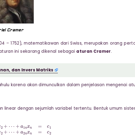
iel Cramer
04 – 1752), matematikawan dari Swiss, merupakan orang per
 aturan ini sekarang dikenal sebagai
aturan Cramer
.
nan, dan Invers Matriks
 dahulu karena akan dimunculkan dalam penjelasan mengenai at
 linear dengan sejumlah variabel tertentu. Bentuk umum sist
+
⋯
+
a
2
n
x
n
=
c
2
⋮
⋮
⋮
a
n
1
x
1
+
a
n
2
x
2
+
⋯
+
a
n
n
x
n
=
c
n