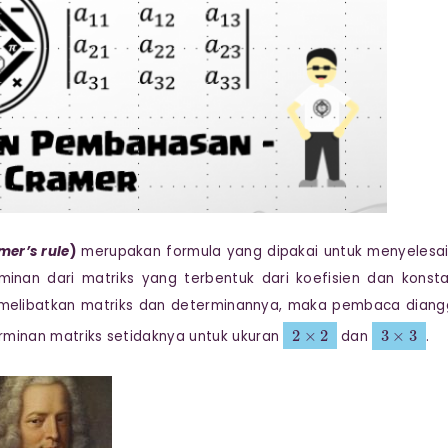
mer’s rule
)
merupakan formula yang dipakai untuk menyelesa
nan dari matriks yang terbentuk dari koefisien dan konst
 melibatkan matriks dan determinannya, maka pembaca dian
2
×
2
3
×
3
minan matriks setidaknya untuk ukuran
dan
.