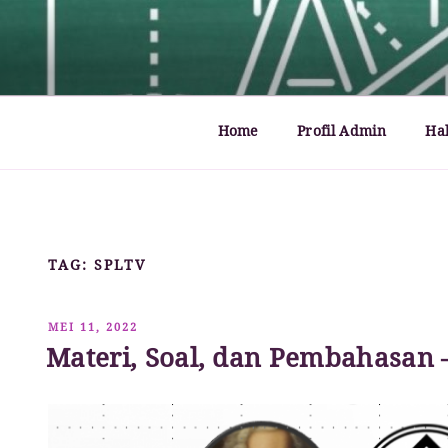
Lompat
ke
MATHCYBER1997
God used beautiful mathematics in creating the wo
konten
Home
Profil Admin
Ha
TAG:
SPLTV
DIPOSKAN
MEI 11, 2022
PADA
Materi, Soal, dan Pembahasan 