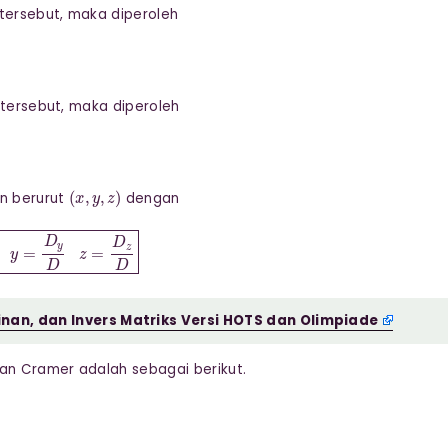
 tersebut, maka diperoleh
 tersebut, maka diperoleh
(
x
,
y
,
z
)
an berurut
dengan
y
=
D
y
D
z
=
D
z
D
nan, dan Invers Matriks Versi HOTS dan Olimpiade
an Cramer adalah sebagai berikut.