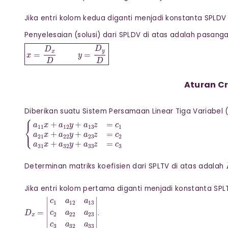
Jika entri kolom kedua diganti menjadi konstanta SPLDV
Penyelesaian (solusi) dari SPLDV di atas adalah pasang
x
=
D
x
D
y
=
D
y
D
Aturan C
Diberikan suatu Sistem Persamaan Linear Tiga Variabel (
{
a
11
x
+
a
12
y
+
a
13
z
=
c
1
a
21
x
+
a
22
y
+
a
23
z
=
c
2
a
31
x
+
a
3
Determinan matriks koefisien dari SPLTV di atas adalah
Jika entri kolom pertama diganti menjadi konstanta SPL
D
x
=
|
c
1
a
12
a
13
c
2
a
22
a
23
c
3
a
32
a
33
|
.