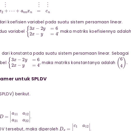
dari koefisien variabel pada suatu sistem persamaan linear.
{
3
x
−
2
y
=
6
2
x
−
y
=
4
 dua variabel
, maka matriks koefisiennya adala
n dari konstanta pada suatu sistem persamaan linear. Sebagai
{
3
x
−
2
y
=
6
2
x
−
y
=
4
(
6
4
)
.
abel
, maka matriks konstantanya adalah
ramer untuk SPLDV
SPLDV) berikut.
D
=
|
a
11
a
12
a
21
a
22
|
.
D
x
=
|
c
1
a
12
c
2
a
22
|
LDV tersebut, maka diperoleh
.