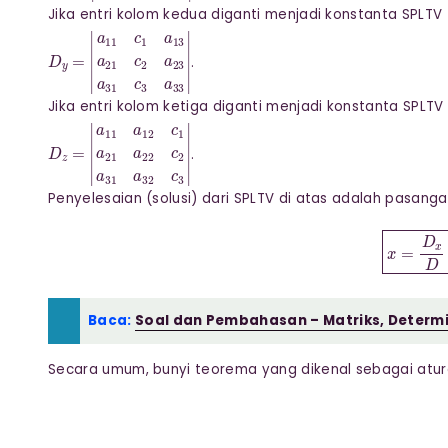
Jika entri kolom kedua diganti menjadi konstanta SPLTV
D
y
=
|
a
11
c
1
a
13
a
21
c
2
a
23
a
31
c
3
a
33
|
.
Jika entri kolom ketiga diganti menjadi konstanta SPLTV
D
z
=
|
a
11
a
12
c
1
a
21
a
22
c
2
a
31
a
32
c
3
|
.
Penyelesaian (solusi) dari SPLTV di atas adalah pasang
x
=
D
x
D
Baca:
Soal dan Pembahasan – Matriks, Determi
Secara umum, bunyi teorema yang dikenal sebagai atur