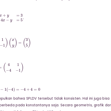
+
y
=
3
−
4
x
−
y
=
5
.
4
−
1
)
(
x
y
)
=
(
3
5
)
A
=
(
4
1
−
4
−
1
)
1
)
−
1
(
−
4
)
=
−
4
+
4
=
0
pulkan bahwa SPLDV tersebut tidak konsisten. Hal ini juga bisa
erbeda pada konstantanya saja. Secara geometris, grafik dar