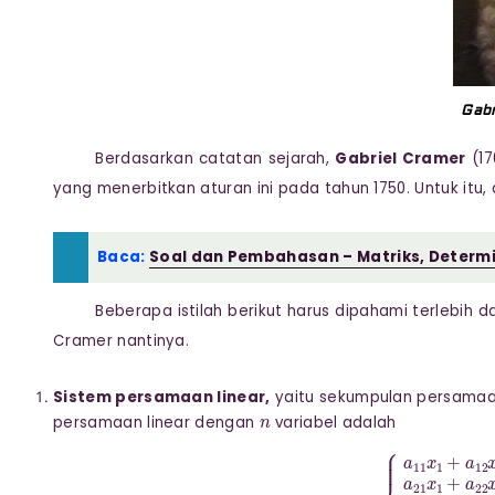
Gabr
Berdasarkan catatan sejarah,
Gabriel Cramer
(17
yang menerbitkan aturan ini pada tahun 1750. Untuk itu,
Baca:
Soal dan Pembahasan – Matriks, Determi
Beberapa istilah berikut harus dipahami terlebih
Cramer nantinya.
Sistem persamaan linear,
yaitu sekumpulan persamaan
n
persamaan linear dengan
variabel adalah
{
a
11
x
1
+
a
12
x
2
+
⋯
+
a
1
n
x
n
=
c
1
a
21
x
1
+
a
22
x
2