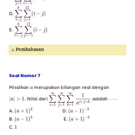
∑
i
=
j
8
∑
j
=
1
12
(
i
−
j
)
D.
∑
i
=
−
j
8
∑
j
=
−
1
12
(
i
−
j
)
E.
Pembahasan
Soal Nomor 7
a
Misalkan
merupakan bilangan real dengan
|
a
|
>
1.
∑
i
=
1
∞
∑
j
=
1
∞
∑
k
=
1
∞
1
a
i
+
j
+
⋯
k
⋅
Nilai dari
adalah
(
a
+
1
)
3
(
a
−
1
)
−
3
A.
D.
(
a
−
1
)
3
(
a
+
1
)
−
3
B.
E.
1
C.