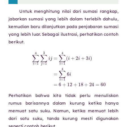
Untuk menghitung nilai dari sumasi rangkap,
jabarkan sumasi yang lebih dalam terlebih dahulu,
kemudian baru dilanjutkan pada penjabaran sumasi
yang lebih luar. Sebagai ilustrasi, perhatikan contoh
berikut.
∑
i
=
1
4
∑
j
=
1
3
i
j
12
=
+
∑
18
i
=
+
1
4
24
(
i
=
+
60
2
i
+
3
i
)
=
∑
i
=
1
4
6
i
=
6
+
Perhatikan bahwa kita tidak perlu menuliskan
rumus barisannya dalam kurung ketika hanya
memuat satu suku. Namun, ketika memuat lebih
dari satu suku, tanda kurung mesti digunakan
seperti contoh berikut.