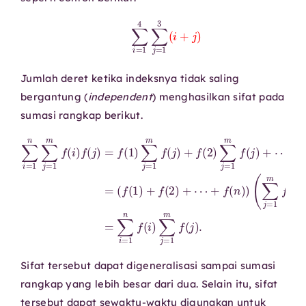
∑
i
=
1
4
∑
j
=
1
3
(
i
+
j
)
Jumlah deret ketika indeksnya tidak saling
bergantung (
independent
) menghasilkan sifat pada
sumasi rangkap berikut.
∑
i
=
1
)
n
+
∑
⋯
j
(
=
+
∑
1
f
j
m
(
=
n
1
f
)
m
(
∑
i
)
j
f
f
=
(
(
j
1
j
)
)
m
)
=
=
f
f
∑
(
(
1
j
i
)
=
)
=
∑
1
(
n
j
f
=
f
(
1
1
(
i
)
m
)
+
∑
f
f
j
(
(
=
2
j
)
1
)
+
m
+
f
⋯
(
f
2
(
+
)
j
)
∑
f
.
(
j
n
=
)
1
)
m
f
(
j
Sifat tersebut dapat digeneralisasi sampai sumasi
rangkap yang lebih besar dari dua. Selain itu, sifat
tersebut dapat sewaktu-waktu digunakan untuk