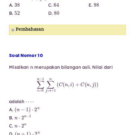
38
64
98
A.
C.
E.
52
80
B.
D.
Pembahasan
Soal Nomor 10
n
Misalkan
merupakan bilangan asli. Nilai dari
∑
i
=
0
n
−
1
∑
j
=
i
+
1
n
(
C
(
n
,
i
)
+
C
(
n
,
j
)
)
⋯
⋅
adalah
(
n
−
1
)
⋅
2
n
A.
n
⋅
2
n
−
1
B.
n
⋅
2
n
C.
(
n
+
1
)
⋅
2
n
D.