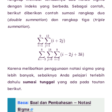
dengan indeks yang berbeda. Sebagai contoh,
berikut diberikan contoh sumasi rangkap dua
(
double summation
) dan rangkap tiga (
triple
summation
).
∑
i
=
1
9
∑
j
=
1
12
(
i
+
2
2
j
j
+
)
∑
3
k
k
)
=
−
3
8
∑
j
=
6
18
∑
i
=
2
8
(
i
−
Karena melibatkan penggunaan notasi sigma yang
lebih banyak, sebaiknya Anda pelajari terlebih
dahulu
sumasi tunggal
yang ada pada tautan
berikut.
Baca:
Soal dan Pembahasan – Notasi
Sigma