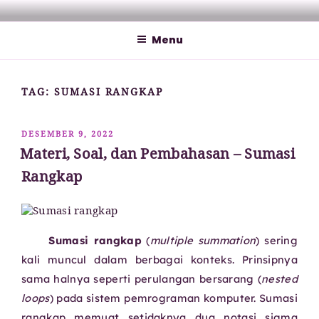
Lompat
MATHCYBER1997
God used beautiful mathematics in creating the world – Paul
ke
Dirac
Menu
konten
TAG:
SUMASI RANGKAP
DIPOSKAN
DESEMBER 9, 2022
PADA
Materi, Soal, dan Pembahasan – Sumasi
Rangkap
Sumasi rangkap
(
multiple summation
) sering
kali muncul dalam berbagai konteks. Prinsipnya
sama halnya seperti perulangan bersarang (
nested
loops
) pada sistem pemrograman komputer. Sumasi
rangkap memuat setidaknya dua notasi sigma