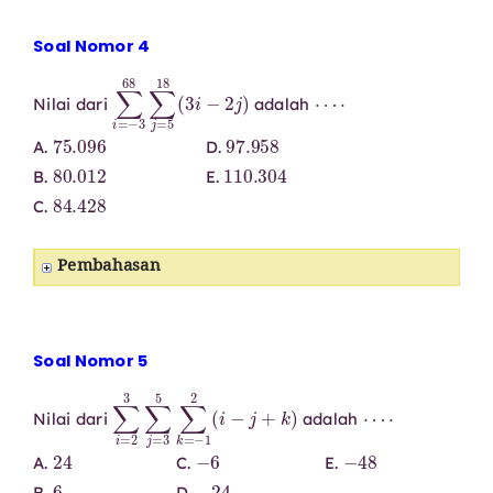
Soal Nomor 4
∑
i
=
−
3
68
∑
j
=
5
18
(
3
i
−
2
j
)
⋯
⋅
Nilai dari
adalah
75.096
97.958
A.
D.
80.012
110.304
B.
E.
84.428
C.
Pembahasan
Soal Nomor 5
∑
i
=
2
3
∑
j
=
3
5
∑
k
=
−
1
2
(
i
−
j
+
k
)
⋯
⋅
Nilai dari
adalah
24
−
6
−
48
A.
C.
E.
6
−
24
B.
D.