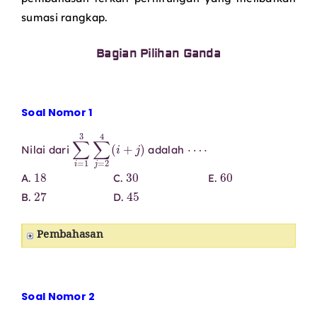
sumasi rangkap.
Bagian Pilihan Ganda
Soal Nomor 1
∑
i
=
1
3
∑
j
=
2
4
(
i
+
j
)
⋯
⋅
Nilai dari
adalah
18
30
60
A.
C.
E.
27
45
B.
D.
Pembahasan
Soal Nomor 2