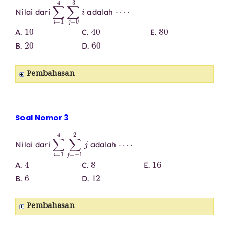
∑
i
=
1
4
∑
j
=
0
3
i
⋯
⋅
Nilai dari
adalah
10
40
80
A.
C.
E.
20
60
B.
D.
Pembahasan
Soal Nomor 3
∑
i
=
1
4
∑
j
=
−
1
2
j
⋯
⋅
Nilai dari
adalah
4
8
16
A.
C.
E.
6
12
B.
D.
Pembahasan