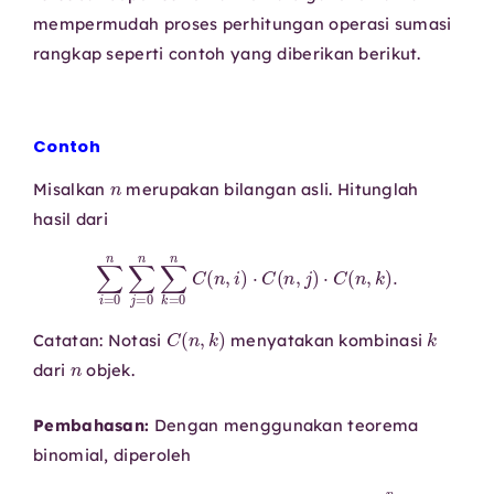
mempermudah proses perhitungan operasi sumasi
rangkap seperti contoh yang diberikan berikut.
Contoh
n
Misalkan
merupakan bilangan asli. Hitunglah
hasil dari
∑
i
=
0
n
∑
j
=
0
n
∑
k
=
0
n
C
(
n
,
i
)
⋅
C
(
n
,
j
)
⋅
C
(
n
,
k
)
.
C
(
n
,
k
)
k
Catatan: Notasi
menyatakan kombinasi
n
dari
objek.
Pembahasan:
Dengan menggunakan teorema
binomial, diperoleh
2
n
=
C
(
n
,
0
)
+
C
(
n
,
1
)
+
⋯
+
C
(
n
,
n
)
=
∑
i
=
0
n
C
(
n
,
i
)
.