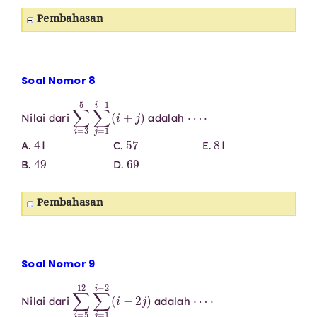
Pembahasan
Soal Nomor 8
∑
i
=
3
5
∑
j
=
1
i
−
1
(
i
+
j
)
⋯
⋅
Nilai dari
adalah
41
57
81
A.
C.
E.
49
69
B.
D.
Pembahasan
Soal Nomor 9
∑
i
=
5
12
∑
j
=
1
i
−
2
(
i
−
2
j
)
⋯
⋅
Nilai dari
adalah