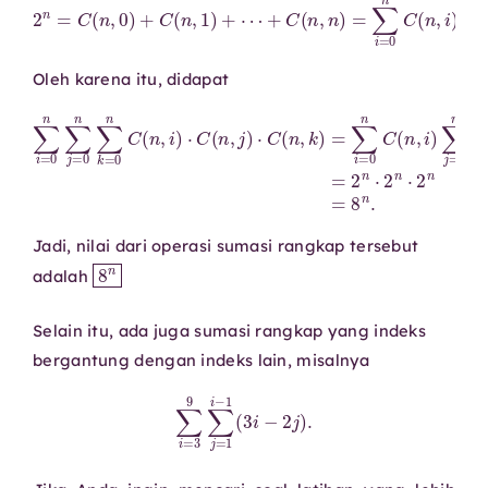
Oleh karena itu, didapat
∑
i
=
n
0
,
i
n
)
∑
∑
j
j
=
=
0
0
n
n
C
∑
(
k
n
=
,
j
0
)
∑
n
C
k
=
(
n
0
,
n
i
)
C
⋅
C
(
n
(
n
,
k
,
j
)
)
=
⋅
C
2
(
n
n
⋅
2
,
k
n
)
⋅
=
2
∑
n
i
=
=
8
0
n
n
.
C
(
Jadi, nilai dari operasi sumasi rangkap tersebut
8
n
adalah
Selain itu, ada juga sumasi rangkap yang indeks
bergantung dengan indeks lain, misalnya
∑
i
=
3
9
∑
j
=
1
i
−
1
(
3
i
−
2
j
)
.