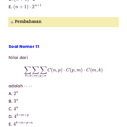
(
n
+
1
)
⋅
2
n
+
1
E.
Pembahasan
Soal Nomor 11
Nilai dari
∑
∑
∑
0
≤
k
≤
m
≤
p
≤
n
C
(
n
,
p
)
⋅
C
(
p
,
m
)
⋅
C
(
m
,
k
)
⋯
⋅
adalah
2
n
A.
3
n
B.
4
n
C.
4
k
+
m
+
p
D.
4
k
+
m
+
p
+
n
E.