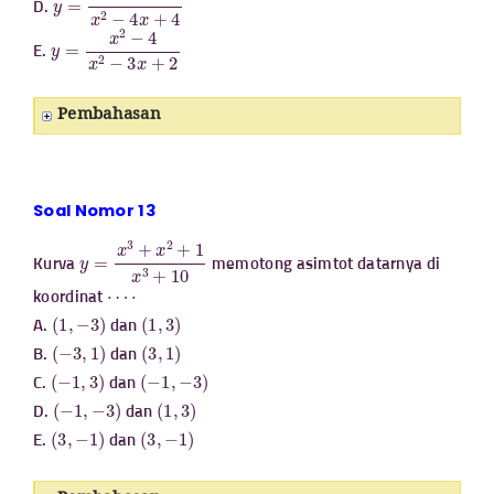
D.
y
=
x
2
−
4
x
2
−
3
x
+
2
E.
Pembahasan
Soal Nomor 13
y
=
x
3
+
x
2
+
1
x
3
+
10
Kurva
memotong asimtot datarnya di
⋯
⋅
koordinat
(
1
,
−
3
)
(
1
,
3
)
A.
dan
(
−
3
,
1
)
(
3
,
1
)
B.
dan
(
−
1
,
3
)
(
−
1
,
−
3
)
C.
dan
(
−
1
,
−
3
)
(
1
,
3
)
D.
dan
(
3
,
−
1
)
(
3
,
−
1
)
E.
dan