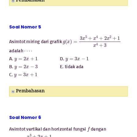
Pembahasan
Soal Nomor 5
g
(
x
)
=
3
x
5
+
x
4
+
2
x
2
+
1
x
4
+
3
Asimtot miring dari grafik
⋯
⋅
adalah
y
=
2
x
+
1
y
=
3
x
−
1
A.
D.
y
=
2
x
−
3
B.
E. tidak ada
y
=
3
x
+
1
C.
Pembahasan
Soal Nomor 6
f
Asimtot vertikal dan horizontal fungsi
dengan