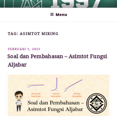
Lompat
MATHCYBER1997
God used beautiful mathematics in creating the world – Paul
ke
Dirac
Menu
konten
TAG:
ASIMTOT MIRING
DIPOSKAN
FEBRUARI 1, 2021
PADA
Soal dan Pembahasan – Asimtot Fungsi
Aljabar