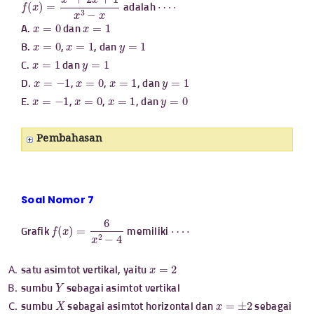
f
(
x
)
=
x
3
+
2
x
+
1
x
3
−
x
⋯
⋅
adalah
x
=
0
x
=
1
A.
dan
x
=
0
x
=
1
y
=
1
B.
,
, dan
x
=
1
y
=
1
C.
dan
x
=
−
1
x
=
0
x
=
1
y
=
1
D.
,
,
, dan
x
=
−
1
x
=
0
x
=
1
y
=
0
E.
,
,
, dan
Pembahasan
Soal Nomor 7
f
(
x
)
=
6
x
2
−
4
⋯
⋅
Grafik
memiliki
x
=
2
satu asimtot vertikal, yaitu
Y
sumbu
sebagai asimtot vertikal
X
x
=
±
2
sumbu
sebagai asimtot horizontal dan
sebagai