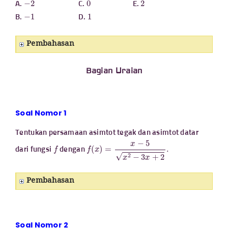
A.
C.
E.
−
1
1
B.
D.
Pembahasan
Bagian Uraian
Soal Nomor 1
Tentukan persamaan asimtot tegak dan asimtot datar
f
f
(
x
)
=
x
−
5
x
2
−
3
x
+
2
.
dari fungsi
dengan
Pembahasan
Soal Nomor 2