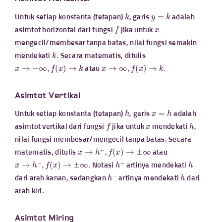
k
y
=
k
Untuk setiap konstanta (tetapan)
, garis
adalah
f
x
asimtot horizontal dari fungsi
jika untuk
mengecil/membesar tanpa batas, nilai fungsi semakin
k
.
mendekati
Secara matematis, ditulis
x
→
−
∞
,
f
(
x
)
→
k
x
→
∞
,
f
(
x
)
→
k
.
atau
Asimtot Vertikal
h
x
=
h
Untuk setiap konstanta (tetapan)
, garis
adalah
f
x
h
asimtot vertikal dari fungsi
jika untuk
mendekati
,
nilai fungsi membesar/mengecil tanpa batas. Secara
x
→
h
+
,
f
(
x
)
→
±
∞
matematis, ditulis
atau
x
→
h
−
,
f
(
x
)
→
±
∞
.
h
+
h
Notasi
artinya mendekati
h
−
h
dari arah kanan, sedangkan
artinya mendekati
dari
arah kiri.
Asimtot Miring