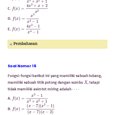
f
(
x
)
=
4
x
2
+
x
+
2
x
2
C.
f
(
x
)
=
x
5
x
2
−
1
D.
f
(
x
)
=
4
x
2
−
1
x
4
−
1
E.
Pembahasan
Soal Nomor 16
Fungsi-fungsi berikut ini yang memiliki sebuah lubang,
X
memiliki sebuah titik potong dengan sumbu
, tetapi
⋯
⋅
tidak memiliki asimtot miring adalah
f
(
x
)
=
x
2
−
1
x
3
+
x
2
+
1
A.
f
(
x
(
x
−
)
2
=
)
(
x
−
7
)
(
x
2
−
1
)
(
x
−
7
)
B.