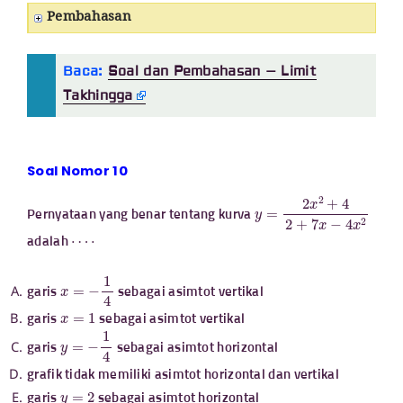
Pembahasan
Baca:
Soal dan Pembahasan – Limit
Takhingga
Soal Nomor 10
y
=
2
x
2
+
4
2
+
7
x
−
4
x
2
Pernyataan yang benar tentang kurva
⋯
⋅
adalah
x
=
−
1
4
garis
sebagai asimtot vertikal
x
=
1
garis
sebagai asimtot vertikal
y
=
−
1
4
garis
sebagai asimtot horizontal
grafik tidak memiliki asimtot horizontal dan vertikal
y
=
2
garis
sebagai asimtot horizontal