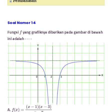
Pembahasan
Soal Nomor 14
f
Fungsi
yang grafiknya diberikan pada gambar di bawah
⋯
⋅
ini adalah
f
(
x
)
=
(
x
−
1
)
(
x
−
3
)
x
−
2
A.