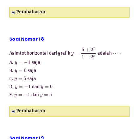
Pembahasan
Soal Nomor 18
y
=
5
+
2
x
1
−
2
x
⋯
⋅
Asimtot horizontal dari grafik
adalah
y
=
−
1
A.
saja
y
=
0
B.
saja
y
=
5
C.
saja
y
=
−
1
y
=
0
D.
dan
y
=
−
1
y
=
5
E.
dan
Pembahasan
Soal Nomor 19