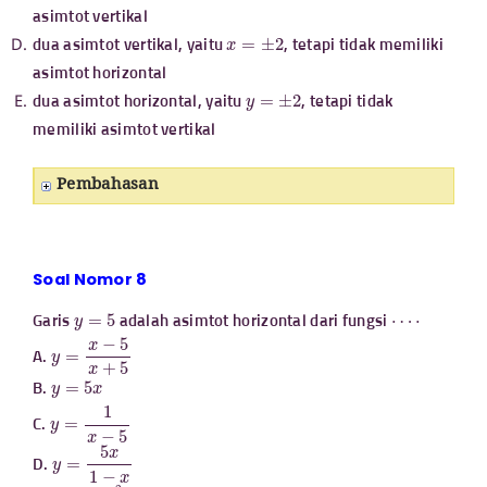
asimtot vertikal
x
=
±
2
dua asimtot vertikal, yaitu
, tetapi tidak memiliki
asimtot horizontal
y
=
±
2
dua asimtot horizontal, yaitu
, tetapi tidak
memiliki asimtot vertikal
Pembahasan
Soal Nomor 8
y
=
5
⋯
⋅
Garis
adalah asimtot horizontal dari fungsi
y
=
x
−
5
x
+
5
A.
y
=
5
x
B.
y
=
1
x
−
5
C.
y
=
5
x
1
−
x
D.