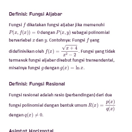
Definisi: Fungsi Aljabar
f
Fungsi
dikatakan fungsi aljabar jika memenuhi
P
(
x
,
f
(
x
)
)
=
0
P
(
x
,
y
)
dengan
sebagai polinomial
x
y
.
f
bervariabel
dan
Contohnya: Fungsi
yang
f
(
x
)
=
x
+
4
x
2
−
2
.
didefinisikan oleh
Fungsi yang tidak
termasuk fungsi aljabar disebut fungsi transendental,
g
g
(
x
)
=
ln
x
.
misalnya fungsi
dengan
Definisi: Fungsi Rasional
Fungsi rasional adalah rasio (perbandingan) dari dua
R
(
x
)
=
p
(
x
)
q
(
x
)
fungsi polinomial dengan bentuk umum
q
(
x
)
≠
0.
dengan
Asimtot Horizontal