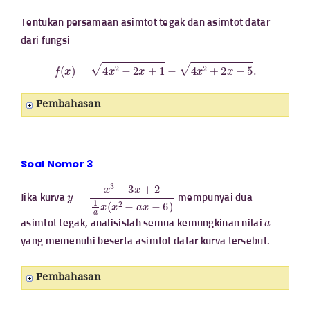
Tentukan persamaan asimtot tegak dan asimtot datar
dari fungsi
f
(
x
)
=
4
x
2
−
2
x
+
1
−
4
x
2
+
2
x
−
5
.
Pembahasan
Soal Nomor 3
y
=
x
3
−
3
x
+
2
1
a
x
(
x
2
−
a
x
−
6
)
Jika kurva
mempunyai dua
a
asimtot tegak, analisislah semua kemungkinan nilai
yang memenuhi beserta asimtot datar kurva tersebut.
Pembahasan