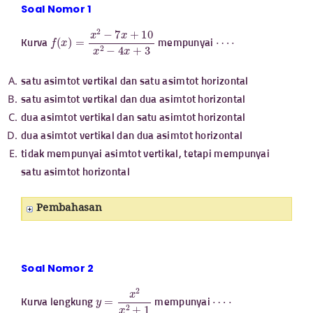
Soal Nomor 1
f
(
x
)
=
x
2
−
7
x
+
10
x
2
−
4
x
+
3
⋯
⋅
Kurva
mempunyai
satu asimtot vertikal dan satu asimtot horizontal
satu asimtot vertikal dan dua asimtot horizontal
dua asimtot vertikal dan satu asimtot horizontal
dua asimtot vertikal dan dua asimtot horizontal
tidak mempunyai asimtot vertikal, tetapi mempunyai
satu asimtot horizontal
Pembahasan
Soal Nomor 2
y
=
x
2
x
2
+
1
⋯
⋅
Kurva lengkung
mempunyai