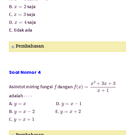
x
=
2
B.
saja
x
=
3
C.
saja
x
=
4
D.
saja
E. tidak ada
Pembahasan
Soal Nomor 4
f
f
(
x
)
=
x
2
+
3
x
+
3
x
+
1
Asimtot miring fungsi
dengan
⋯
⋅
adalah
y
=
x
y
=
x
−
1
A.
D.
y
=
x
−
2
y
=
x
+
2
B.
E.
y
=
x
+
1
C.