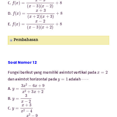
f
(
x
)
=
x
−
3
(
x
−
3
)
(
x
−
2
)
+
8
C.
f
(
x
)
=
x
+
3
(
x
+
2
)
(
x
+
3
)
+
8
D.
f
(
x
)
=
x
−
2
(
x
−
3
)
(
x
+
2
)
+
8
E.
Pembahasan
Soal Nomor 12
x
=
2
Fungsi berikut yang memiliki asimtot vertikal pada
y
=
1
⋯
⋅
dan asimtot horizontal pada
adalah
y
=
3
x
2
−
6
x
+
9
x
2
+
3
x
+
2
A.
y
=
3
x
−
2
B.
y
=
x
+
3
x
2
−
4
C.
y
=
x
2
−
9
x
2
−
4
x
+
4