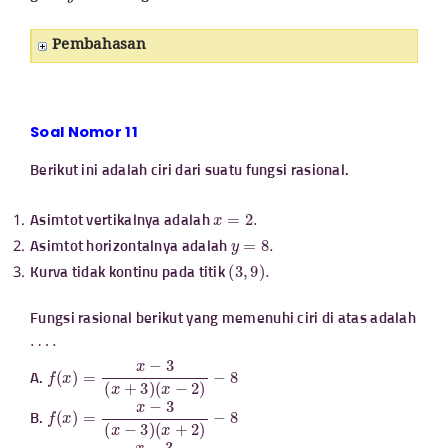
Pembahasan
Soal Nomor 11
Berikut ini adalah ciri dari suatu fungsi rasional.
x
=
2.
Asimtot vertikalnya adalah
y
=
8.
Asimtot horizontalnya adalah
(
3
,
9
)
.
Kurva tidak kontinu pada titik
Fungsi rasional berikut yang memenuhi ciri di atas adalah
⋯
⋅
f
(
x
)
=
x
−
3
(
x
+
3
)
(
x
−
2
)
−
8
A.
f
(
x
)
=
x
−
3
(
x
−
3
)
(
x
+
2
)
−
8
B.