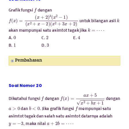
f
Grafik fungsi
dengan
f
(
x
(
x
2
)
+
=
3
(
x
x
+
+
2
2
)
)
k
(
x
2
−
1
)
(
x
2
+
x
−
2
)
k
untuk bilangan asli
k
=
⋯
⋅
akan mempunyai satu asimtot tegak jika
0
2
4
A.
C.
E.
1
3
B.
D.
Pembahasan
Soal Nomor 20
f
f
(
x
)
=
a
x
+
5
x
2
+
b
x
+
1
Diketahui fungsi
dengan
dengan
a
>
0
b
<
0.
f
dan
Jika grafik fungsi
mempunyai satu
asimtot tegak dan salah satu asimtot datarnya adalah
y
=
−
3
,
a
+
2
b
=
⋯
⋅
maka nilai
−
2
0
2