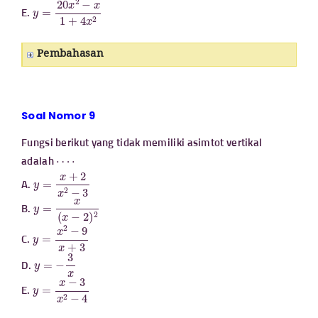
y
=
20
x
2
−
x
1
+
4
x
2
E.
Pembahasan
Soal Nomor 9
Fungsi berikut yang tidak memiliki asimtot vertikal
⋯
⋅
adalah
y
=
x
+
2
x
2
−
3
A.
y
=
x
(
x
−
2
)
2
B.
y
=
x
2
−
9
x
+
3
C.
y
=
−
3
x
D.
y
=
x
−
3
x
2
−
4
E.