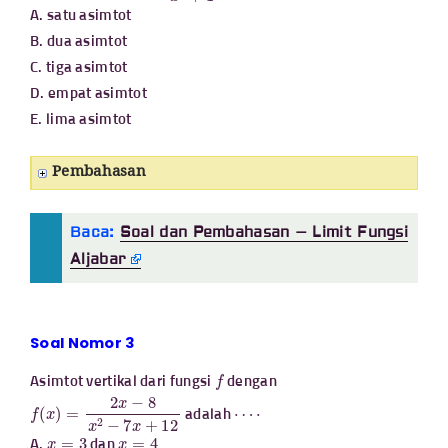
A. satu asimtot
B. dua asimtot
C. tiga asimtot
D. empat asimtot
E. lima asimtot
Pembahasan
Baca:
Soal dan Pembahasan – Limit Fungsi
Aljabar
Soal Nomor 3
f
Asimtot vertikal dari fungsi
dengan
f
(
x
)
=
2
x
−
8
x
2
−
7
x
+
12
⋯
⋅
adalah
x
=
3
x
=
4
A.
dan