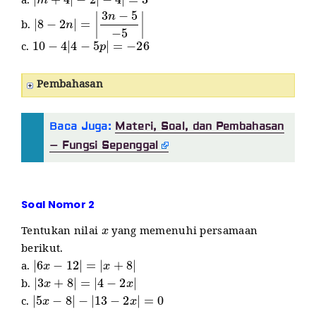
a.
|
8
−
2
n
|
=
|
3
n
−
5
−
5
|
b.
10
−
4
|
4
−
5
p
|
=
−
26
c.
Pembahasan
Baca Juga:
Materi, Soal, dan Pembahasan
– Fungsi Sepenggal
Soal Nomor 2
x
Tentukan nilai
yang memenuhi persamaan
berikut.
|
6
x
−
12
|
=
|
x
+
8
|
a.
|
3
x
+
8
|
=
|
4
−
2
x
|
b.
|
5
x
−
8
|
−
|
13
−
2
x
|
=
0
c.