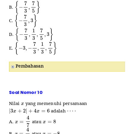
{
−
7
3
,
7
5
}
B.
{
−
7
3
,
3
}
C.
{
−
7
3
,
1
3
,
7
5
,
3
}
D.
{
−
3
,
−
7
3
,
1
3
,
7
5
}
E.
Pembahasan
Soal Nomor 10
x
Nilai
yang memenuhi persamaan
|
3
x
+
2
|
+
4
x
=
6
⋯
⋅
adalah
x
=
4
7
x
=
8
A.
atau
x
=
4
7
x
=
−
8