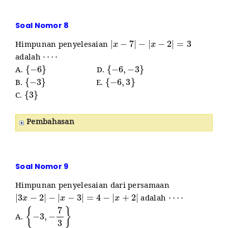
Soal Nomor 8
|
x
−
7
|
−
|
x
−
2
|
=
3
Himpunan penyelesaian
⋯
⋅
adalah
{
−
6
}
{
−
6
,
−
3
}
A.
D.
{
−
3
}
{
−
6
,
3
}
B.
E.
{
3
}
C.
Pembahasan
Soal Nomor 9
Himpunan penyelesaian dari persamaan
|
3
x
−
2
|
−
|
x
−
3
|
=
4
−
|
x
+
2
|
⋯
⋅
adalah
{
−
3
,
−
7
3
}
A.