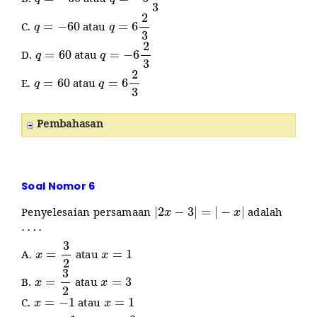
B.
atau
q
=
−
60
q
=
6
2
3
C.
atau
q
=
60
q
=
−
6
2
3
D.
atau
q
=
60
q
=
6
2
3
E.
atau
Pembahasan
Soal Nomor 6
|
2
x
−
3
|
=
|
−
x
|
Penyelesaian persamaan
adalah
⋯
⋅
x
=
3
2
x
=
1
A.
atau
x
=
3
2
x
=
3
B.
atau
x
=
−
1
x
=
1
C.
atau
x
=
−
1
x
=
3