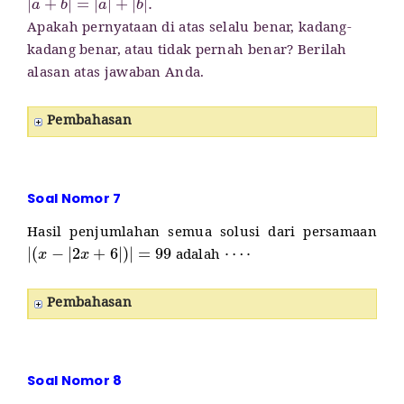
Apakah pernyataan di atas selalu benar, kadang-
kadang benar, atau tidak pernah benar? Berilah
alasan atas jawaban Anda.
Pembahasan
Soal Nomor 7
Hasil penjumlahan semua solusi dari persamaan
|
(
x
−
|
2
x
+
6
|
)
|
=
99
⋯
⋅
adalah
Pembahasan
Soal Nomor 8
|
x
|
+
x
+
y
=
10
x
+
|
y
|
−
y
=
12