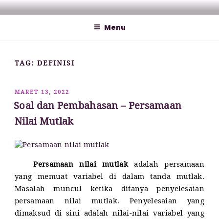
Lompat
MATHCYBER1997
God used beautiful mathematics in creating the world – Paul
ke
Dirac
Menu
konten
TAG:
DEFINISI
DIPOSKAN
MARET 13, 2022
PADA
Soal dan Pembahasan – Persamaan
Nilai Mutlak
Persamaan nilai mutlak
adalah persamaan
yang memuat variabel di dalam tanda mutlak.
Masalah muncul ketika ditanya penyelesaian
persamaan nilai mutlak. Penyelesaian yang
dimaksud di sini adalah nilai-nilai variabel yang