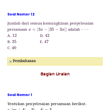
Soal Nomor 12
Jumlah dari semua kemungkinan penyelesaian
x
=
|
3
x
−
|
35
−
3
x
|
|
⋯
⋅
persamaan
adalah
12
42
A.
D.
35
47
B.
E.
40
C.
Pembahasan
Bagian Uraian
Soal Nomor 1
Tentukan penyelesaian persamaan berikut.
|
m
+
4
|
−
2
|
−
4
|
=
3