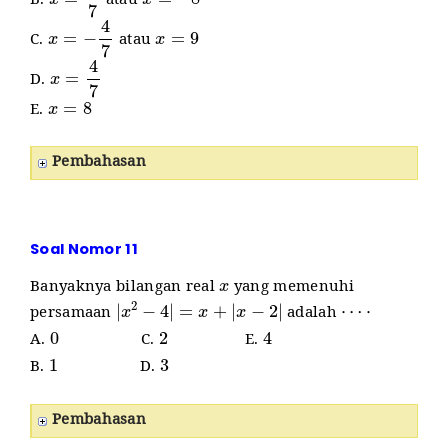
B.
atau
x
=
−
4
7
x
=
9
C.
atau
x
=
4
7
D.
x
=
8
E.
Pembahasan
Soal Nomor 11
x
Banyaknya bilangan real
yang memenuhi
|
x
2
−
4
|
=
x
+
|
x
−
2
|
⋯
⋅
persamaan
adalah
0
2
4
A.
C.
E.
1
3
B.
D.
Pembahasan