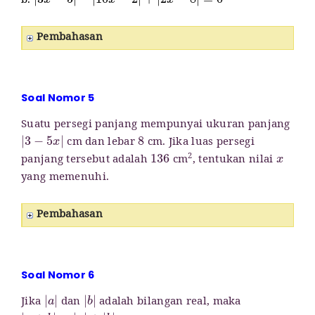
b.
Pembahasan
Soal Nomor 5
Suatu persegi panjang mempunyai ukuran panjang
|
3
−
5
x
|
8
cm dan lebar
cm. Jika luas persegi
136
x
2
panjang tersebut adalah
cm
, tentukan nilai
yang memenuhi.
Pembahasan
Soal Nomor 6
|
a
|
|
b
|
Jika
dan
adalah bilangan real, maka
|
a
+
b
|
=
|
a
|
+
|
b
|
.