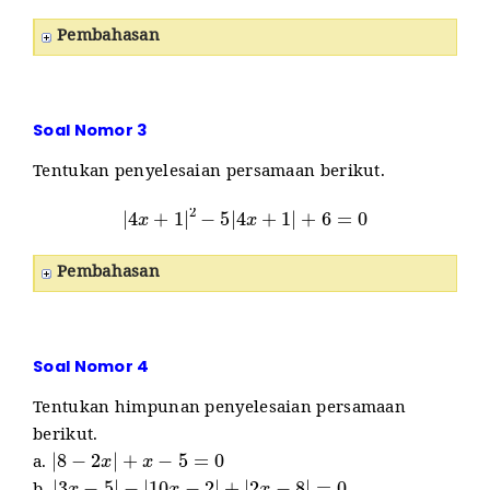
Pembahasan
Soal Nomor 3
Tentukan penyelesaian persamaan berikut.
|
4
x
+
1
|
2
−
5
|
4
x
+
1
|
+
6
=
0
Pembahasan
Soal Nomor 4
Tentukan himpunan penyelesaian persamaan
berikut.
|
8
−
2
x
|
+
x
−
5
=
0
a.
|
3
x
−
5
|
−
|
10
x
−
2
|
+
|
2
x
−
8
|
=
0