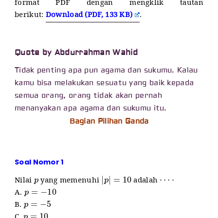
format PDF dengan mengklik tautan
berikut:
Download (PDF, 133 KB)
.
Quote by Abdurrahman Wahid
Tidak penting apa pun agama dan sukumu. Kalau
kamu bisa melakukan sesuatu yang baik kepada
semua orang, orang tidak akan pernah
menanyakan apa agama dan sukumu itu.
Bagian Pilihan Ganda
Soal Nomor 1
p
|
p
|
=
10
⋯
⋅
Nilai
yang memenuhi
adalah
p
=
−
10
A.
p
=
−
5
B.
p
=
10
C.