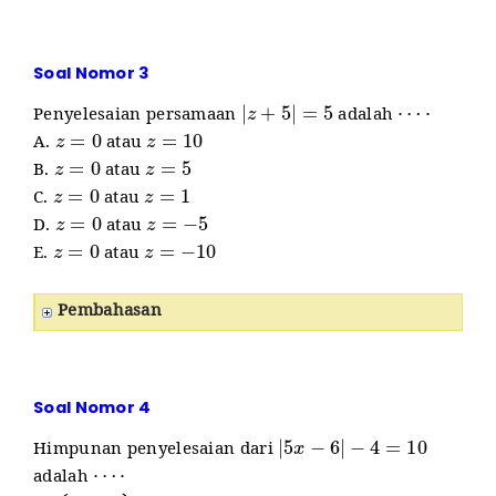
Soal Nomor 3
|
z
+
5
|
=
5
⋯
⋅
Penyelesaian persamaan
adalah
z
=
0
z
=
10
A.
atau
z
=
0
z
=
5
B.
atau
z
=
0
z
=
1
C.
atau
z
=
0
z
=
−
5
D.
atau
z
=
0
z
=
−
10
E.
atau
Pembahasan
Soal Nomor 4
|
5
x
−
6
|
−
4
=
10
Himpunan penyelesaian dari
⋯
⋅
adalah