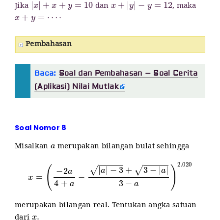
Jika
dan
, maka
x
+
y
=
⋯
⋅
Pembahasan
Baca:
Soal dan Pembahasan – Soal Cerita
(Aplikasi) Nilai Mutlak
Soal Nomor 8
a
Misalkan
merupakan bilangan bulat sehingga
x
=
(
−
2
a
4
+
a
−
|
a
|
−
3
+
3
−
|
a
|
3
−
a
)
2.020
merupakan bilangan real. Tentukan angka satuan
x
.
dari