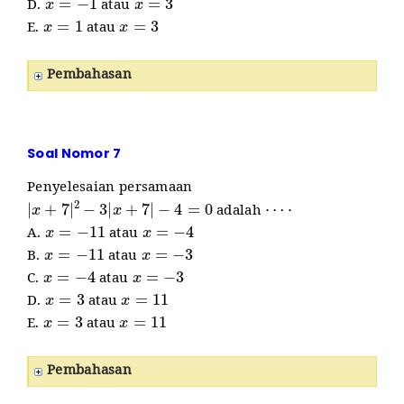
D.
atau
x
=
1
x
=
3
E.
atau
Pembahasan
Soal Nomor 7
Penyelesaian persamaan
|
x
+
7
|
2
−
3
|
x
+
7
|
−
4
=
0
⋯
⋅
adalah
x
=
−
11
x
=
−
4
A.
atau
x
=
−
11
x
=
−
3
B.
atau
x
=
−
4
x
=
−
3
C.
atau
x
=
3
x
=
11
D.
atau
x
=
3
x
=
11
E.
atau
Pembahasan