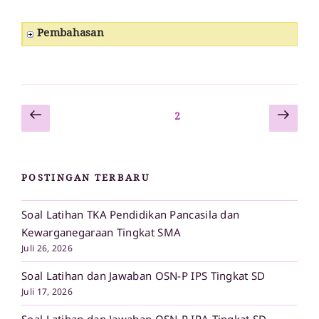
Pembahasan
Laman
Lam
Paginasi
Laman
2
sebelumnya
sela
pos
POSTINGAN TERBARU
Soal Latihan TKA Pendidikan Pancasila dan
Kewarganegaraan Tingkat SMA
Juli 26, 2026
Soal Latihan dan Jawaban OSN-P IPS Tingkat SD
Juli 17, 2026