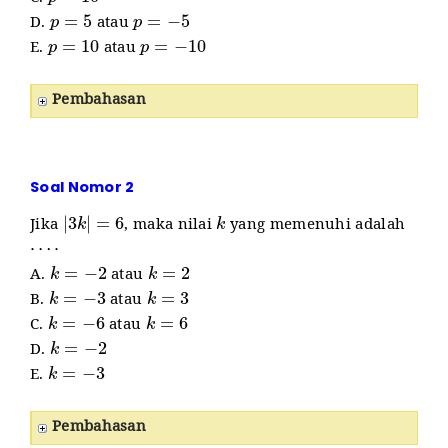
p
=
5
p
=
−
5
D.
atau
p
=
10
p
=
−
10
E.
atau
Pembahasan
Soal Nomor 2
|
3
k
|
=
6
k
Jika
, maka nilai
yang memenuhi adalah
⋯
⋅
k
=
−
2
k
=
2
A.
atau
k
=
−
3
k
=
3
B.
atau
k
=
−
6
k
=
6
C.
atau
k
=
−
2
D.
k
=
−
3
E.
Pembahasan