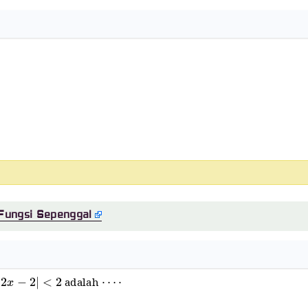
Fungsi Sepenggal
2
x
−
2
|
<
2
⋯
⋅
adalah