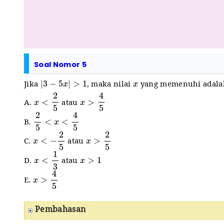
Soal Nomor 5
|
3
−
5
x
|
>
1
x
Jika
, maka nilai
yang memenuhi adal
x
<
2
5
x
>
4
5
A.
atau
2
5
<
x
<
4
5
B.
x
<
−
2
5
x
>
2
5
C.
atau
x
<
1
3
x
>
1
D.
atau
x
>
4
5
E.
Pembahasan