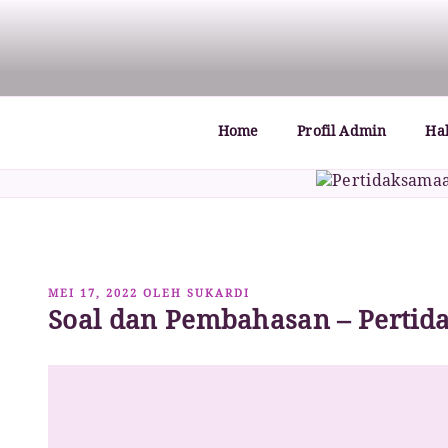
Lompat
ke
MATHCYBER1997
God used beautiful mathematics in creating the wo
konten
Home
Profil Admin
Ha
DIPOSKAN
MEI 17, 2022
OLEH
SUKARDI
Soal dan Pembahasan – Pertid
PADA