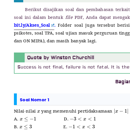
Berikut disajikan soal dan pembahasan terkait
soal ini dalam bentuk
file
PDF, Anda dapat mengak
bit.ly/Akses_Soal
.
Folder soal juga tersebut beri
psikotes, soal TPA, soal ujian masuk perguruan tin
dan ON MIPA), dan masih banyak lagi.
Quote by Winston Churchill
Success is not final, failure is not fatal. It is 
Bagia
Soal Nomor 1
x
|
x
−
1
|
Nilai-nilai
yang memenuhi pertidaksamaan
x
≤
−
1
−
3
<
x
<
1
A.
D.
x
≤
3
−
1
<
x
<
3
B.
E.