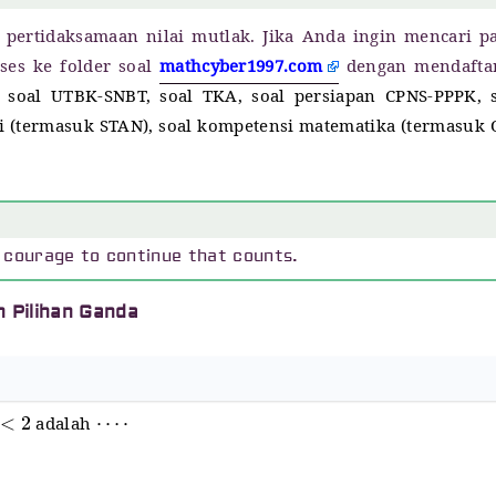
 pertidaksamaan nilai mutlak. Jika Anda ingin mencari p
ses ke folder soal
mathcyber1997.com
dengan mendaftar
si soal UTBK-SNBT, soal TKA, soal persiapan CPNS-PPPK, 
ggi (termasuk STAN), soal kompetensi matematika (termasuk
the courage to continue that counts.
n Pilihan Ganda
<
2
⋯
⋅
adalah