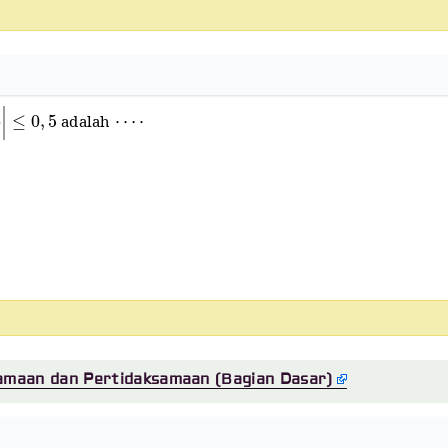
|
≤
0
,
5
⋯
⋅
adalah
amaan dan Pertidaksamaan (Bagian Dasar)