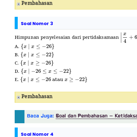
Pembahasan
Soal Nomor 3
|
x
4
+
6
Himpunan penyelesaian dari pertidaksamaan
{
x
∣
x
≤
−
26
}
A.
{
x
∣
x
≤
−
22
}
B.
{
x
∣
x
≥
−
26
}
C.
{
x
∣
−
26
≤
x
≤
−
22
}
D.
{
x
∣
x
≤
−
26
atau
x
≥
−
22
}
E.
Pembahasan
Baca Juga:
Soal dan Pembahasan – Ketidaks
Soal Nomor 4