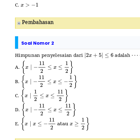
x
>
−
1
C.
Pembahasan
Soal Nomor 2
|
2
x
+
5
|
≤
6
⋯
⋅
Himpunan penyelesaian dari
adalah
{
x
∣
−
11
2
≤
x
≤
1
2
}
A.
{
x
∣
−
11
2
≤
x
≤
−
1
2
}
B.
{
x
∣
1
2
≤
x
≤
11
2
}
C.
{
x
∣
−
11
2
≤
x
≤
11
2
}
D.
{
x
∣
x
≤
−
11
2
atau
x
≥
1
2
}
E.