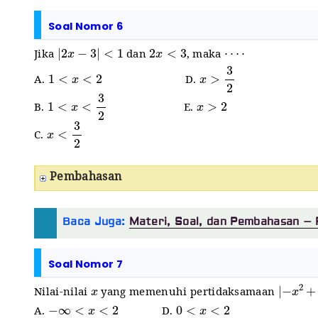
Soal Nomor 6
|
2
x
−
3
|
<
1
2
x
<
3
⋯
⋅
Jika
dan
, maka
1
<
x
<
2
x
>
3
2
A.
D.
1
<
x
<
3
2
x
>
2
B.
E.
x
<
3
2
C.
Pembahasan
Baca Juga:
Materi, Soal, dan Pembahasan – 
Soal Nomor 7
x
|
−
x
2
+
Nilai-nilai
yang memenuhi pertidaksamaan
−
∞
<
x
<
2
0
<
x
<
2
A.
D.