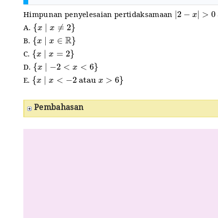
|
2
−
x
|
>
0
Himpunan penyelesaian pertidaksamaan
{
x
∣
x
≠
2
}
A.
{
x
∣
x
∈
R
}
B.
{
x
∣
x
=
2
}
C.
{
x
∣
−
2
<
x
<
6
}
D.
{
x
∣
x
<
−
2
atau
x
>
6
}
E.
Pembahasan