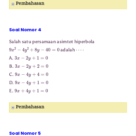
Pembahasan
Soal Nomor 4
Salah satu persamaan asimtot hiperbola
9
x
2
−
4
y
2
+
8
y
−
40
=
0
⋯
⋅
adalah
3
x
−
2
y
+
1
=
0
A.
3
x
−
2
y
+
2
=
0
B.
9
x
−
4
y
+
4
=
0
C.
9
x
−
4
y
+
1
=
0
D.
9
x
+
4
y
+
1
=
0
E.
Pembahasan
Soal Nomor 5