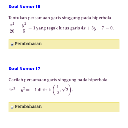
Soal Nomor 16
Tentukan persamaan garis singgung pada hiperbola
x
2
20
−
y
2
5
=
1
4
x
+
3
y
−
7
=
0
yang tegak lurus garis
.
Pembahasan
Soal Nomor 17
Carilah persamaan garis singgung pada hiperbola
4
x
2
−
y
2
=
−
1
(
1
2
,
2
)
di titik
.
Pembahasan