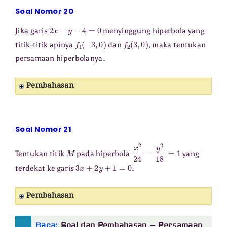
Soal Nomor 20
2
x
−
y
−
4
=
0
Jika garis
menyinggung hiperbola yang
f
1
(
−
3
,
0
)
f
2
(
3
,
0
)
titik-titik apinya
dan
, maka tentukan
persamaan hiperbolanya.
Pembahasan
Soal Nomor 21
M
x
2
24
−
y
2
18
=
1
Tentukan titik
pada hiperbola
yang
3
x
+
2
y
+
1
=
0
terdekat ke garis
.
Pembahasan
Baca:
Soal dan Pembahasan – Persamaan