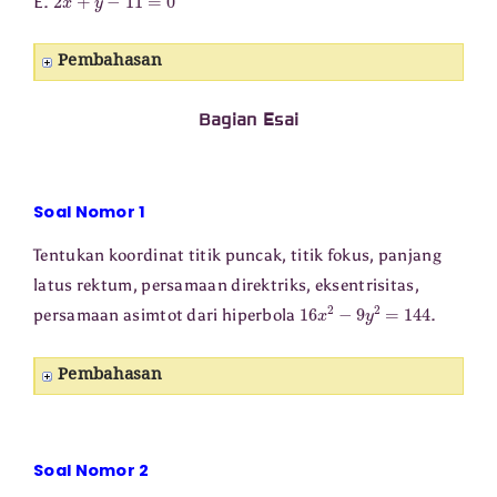
E.
Pembahasan
Bagian Esai
Soal Nomor 1
Tentukan koordinat titik puncak, titik fokus, panjang
latus rektum, persamaan direktriks, eksentrisitas,
16
x
2
−
9
y
2
=
144
persamaan asimtot dari hiperbola
.
Pembahasan
Soal Nomor 2