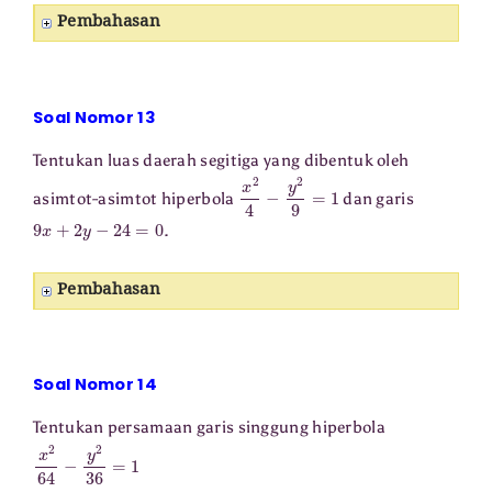
Pembahasan
Soal Nomor 13
Tentukan luas daerah segitiga yang dibentuk oleh
x
2
4
−
y
2
9
=
1
asimtot-asimtot hiperbola
dan garis
9
x
+
2
y
−
24
=
0
.
Pembahasan
Soal Nomor 14
Tentukan persamaan garis singgung hiperbola
x
2
64
−
y
2
36
=
1