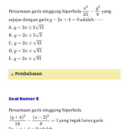
x
2
25
−
y
2
9
Persamaan garis singgung hiperbola
yang
y
−
2
x
+
4
=
0
⋯
⋅
sejajar dengan garis
adalah
y
=
2
x
±
3
15
A.
y
=
2
x
±
5
3
B.
y
=
2
x
±
41
C.
y
=
2
x
±
61
D.
y
=
2
x
±
91
E.
Pembahasan
Soal Nomor 6
Persamaan garis singgung hiperbola
(
y
+
4
)
2
16
−
(
x
−
2
)
2
9
=
1
yang tegak lurus garis
3
x
+
y
+
4
=
0
⋯
adalah