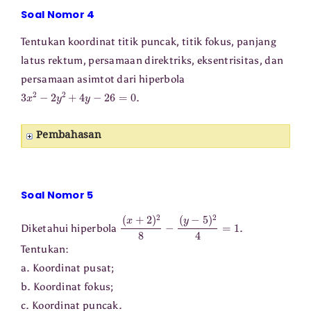
Soal Nomor 4
Tentukan koordinat titik puncak, titik fokus, panjang
latus rektum, persamaan direktriks, eksentrisitas, dan
persamaan asimtot dari hiperbola
3
x
2
−
2
y
2
+
4
y
−
26
=
0
.
Pembahasan
Soal Nomor 5
(
x
+
2
)
2
8
−
(
y
−
5
)
2
4
=
1
Diketahui hiperbola
.
Tentukan:
a. Koordinat pusat;
b. Koordinat fokus;
c. Koordinat puncak.