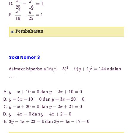
x
2
25
−
y
2
16
=
1
D.
x
2
16
−
y
2
25
=
1
E.
Pembahasan
Soal Nomor 3
16
(
x
−
5
)
2
−
9
(
y
+
1
)
2
=
144
Asimtot hiperbola
adalah
⋯
⋅
y
−
x
+
10
=
0
y
−
2
x
+
10
=
0
dan
y
−
3
x
−
10
=
0
y
+
3
x
+
20
=
0
dan
y
−
x
+
20
=
0
y
−
2
x
+
21
=
0
dan
y
−
4
x
=
0
y
−
4
x
+
2
=
0
dan
3
y
−
4
x
+
23
=
0
3
y
+
4
x
−
17
=
0
dan