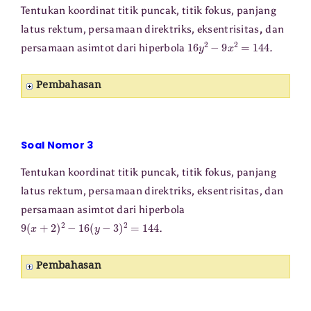
Tentukan koordinat titik puncak, titik fokus, panjang
latus rektum, persamaan direktriks, eksentrisitas
,
dan
16
y
2
−
9
x
2
=
144
persamaan asimtot dari hiperbola
.
Pembahasan
Soal Nomor 3
Tentukan koordinat titik puncak, titik fokus, panjang
latus rektum, persamaan direktriks, eksentrisitas, dan
persamaan asimtot dari hiperbola
9
(
x
+
2
)
2
−
16
(
y
−
3
)
2
=
144
.
Pembahasan