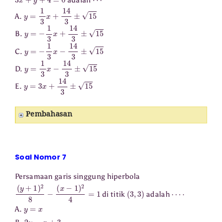
y
=
1
3
x
+
14
3
±
15
A.
y
=
−
1
3
x
+
14
3
±
15
B.
y
=
−
1
3
x
−
14
3
±
15
C.
y
=
1
3
x
−
14
3
±
15
D.
y
=
3
x
+
14
3
±
15
E.
Pembahasan
Soal Nomor 7
Persamaan garis singgung hiperbola
(
y
+
1
)
2
8
−
(
x
−
1
)
2
4
=
1
(
3
,
3
)
⋯
⋅
di titik
adalah
y
=
x
A.
2
y
=
x
+
3