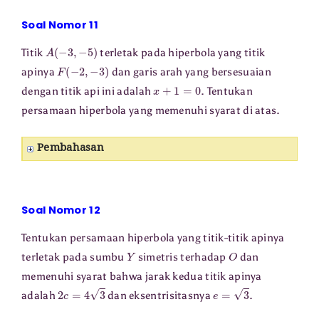
Soal Nomor 11
A
(
−
3
,
−
5
)
Titik
terletak pada hiperbola yang titik
F
(
−
2
,
−
3
)
apinya
dan garis arah yang bersesuaian
x
+
1
=
0
dengan titik api ini adalah
. Tentukan
persamaan hiperbola yang memenuhi syarat di atas.
Pembahasan
Soal Nomor 12
Tentukan persamaan hiperbola yang titik-titik apinya
Y
O
terletak pada sumbu
simetris terhadap
dan
memenuhi syarat bahwa jarak kedua titik apinya
2
c
=
4
3
e
=
3
adalah
dan eksentrisitasnya
.