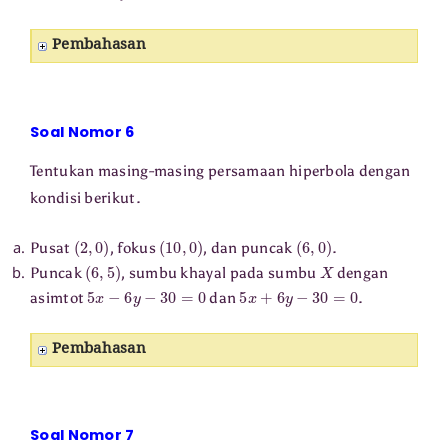
Pembahasan
Soal Nomor 6
Tentukan masing-masing persamaan hiperbola dengan
kondisi berikut.
(
2
,
0
)
(
10
,
0
)
(
6
,
0
)
Pusat
, fokus
, dan puncak
.
(
6
,
5
)
X
Puncak
, sumbu khayal pada sumbu
dengan
5
x
−
6
y
−
30
=
0
5
x
+
6
y
−
30
=
0
asimtot
dan
.
Pembahasan
Soal Nomor 7