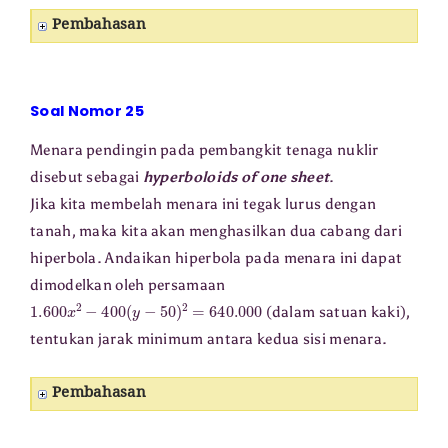
Pembahasan
Soal Nomor 25
Menara pendingin pada pembangkit tenaga nuklir
disebut sebagai
hyperboloids of one sheet
.
Jika kita membelah menara ini tegak lurus dengan
tanah, maka kita akan menghasilkan dua cabang dari
hiperbola. Andaikan hiperbola pada menara ini dapat
dimodelkan oleh persamaan
1.600
x
2
−
400
(
y
−
50
)
2
=
640.000
(dalam satuan kaki),
tentukan jarak minimum antara kedua sisi menara.
Pembahasan