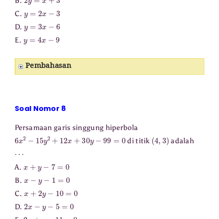
B.
y
=
2
x
−
3
C.
y
=
3
x
−
6
D.
y
=
4
x
−
9
E.
Pembahasan
Soal Nomor 8
Persamaan garis singgung hiperbola
6
x
2
−
15
y
2
+
12
x
+
30
y
−
99
=
0
(
4
,
3
)
di titik
adalah
⋯
x
+
y
−
7
=
0
A.
x
−
y
−
1
=
0
B.
x
+
2
y
−
10
=
0
C.
2
x
−
y
−
5
=
0
D.
2
x
+
y
−
11
=
0