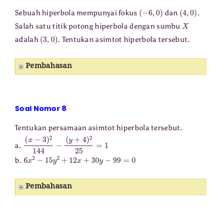
(
−
6
,
0
)
(
4
,
0
)
Sebuah hiperbola mempunyai fokus
dan
.
X
Salah satu titik potong hiperbola dengan sumbu
(
3
,
0
)
adalah
. Tentukan asimtot hiperbola tersebut.
Pembahasan
Soal Nomor 8
Tentukan persamaan asimtot hiperbola tersebut.
(
x
−
3
)
2
144
−
(
y
+
4
)
2
25
=
1
a.
6
x
2
−
15
y
2
+
12
x
+
30
y
−
99
=
0
b.
Pembahasan