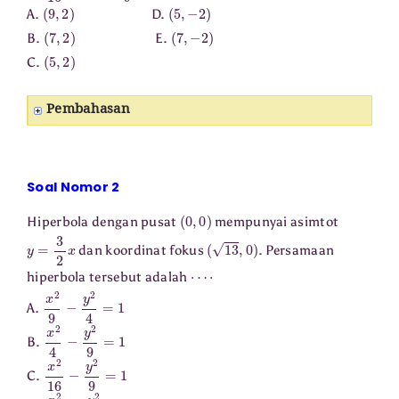
(
9
,
2
)
(
5
,
−
2
)
A.
D.
(
7
,
2
)
(
7
,
−
2
)
B.
E.
(
5
,
2
)
C.
Pembahasan
Soal Nomor 2
(
0
,
0
)
Hiperbola dengan pusat
mempunyai asimtot
y
=
3
2
x
(
13
,
0
)
dan koordinat fokus
. Persamaan
⋯
⋅
hiperbola tersebut adalah
x
2
9
−
y
2
4
=
1
A.
x
2
4
−
y
2
9
=
1
B.
x
2
16
−
y
2
9
=
1
C.