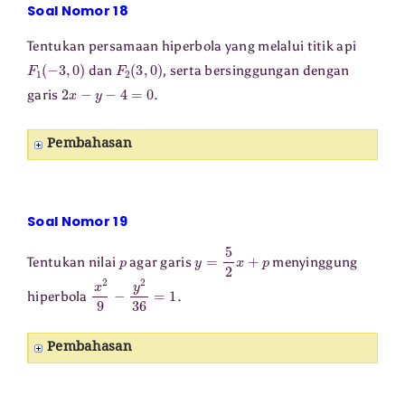
Soal Nomor 18
Tentukan persamaan hiperbola yang melalui titik api
F
1
(
−
3
,
0
)
F
2
(
3
,
0
)
dan
, serta bersinggungan dengan
2
x
−
y
−
4
=
0
garis
.
Pembahasan
Soal Nomor 19
p
y
=
5
2
x
+
p
Tentukan nilai
agar garis
menyinggung
x
2
9
−
y
2
36
=
1
hiperbola
.
Pembahasan