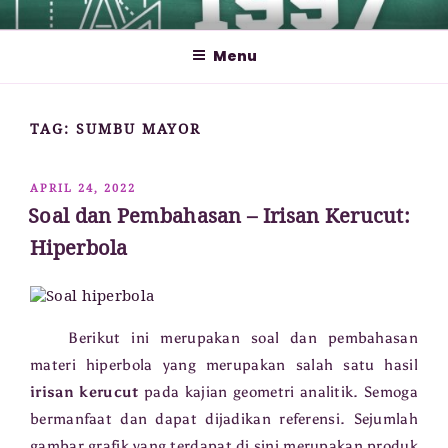
Lompat
MATHCYBER1997
God used beautiful mathematics in creating the world – Paul
ke
Dirac
Menu
konten
TAG:
SUMBU MAYOR
DIPOSKAN
APRIL 24, 2022
PADA
Soal dan Pembahasan – Irisan Kerucut:
Hiperbola
Berikut ini merupakan soal dan pembahasan
materi hiperbola yang merupakan salah satu hasil
irisan kerucut
pada kajian geometri analitik. Semoga
bermanfaat dan dapat dijadikan referensi.
Sejumlah
gambar grafik yang terdapat di sini merupakan produk