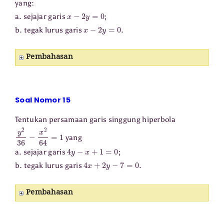
yang:
x
−
2
y
=
0
a. sejajar garis
;
x
−
2
y
=
0
b. tegak lurus garis
.
Pembahasan
Soal Nomor 15
Tentukan persamaan garis singgung hiperbola
y
2
36
−
x
2
64
=
1
yang
4
y
−
x
+
1
=
0
a. sejajar garis
;
4
x
+
2
y
−
7
=
0
b. tegak lurus garis
.
Pembahasan