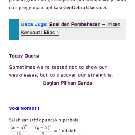
dari penggunaan aplikasi
GeoGebra Classic 5
.
Baca Juga:
Soal dan Pembahasan – Irisan
Kerucut: Elips
Today Quote
Sometimes we’re tested not to show our
weaknesses, but to discover our strengths.
Bagian Pilihan Ganda
Soal Nomor 1
Salah satu titik puncak hiperbola
(
x
−
5
)
2
16
−
(
y
−
2
)
2
9
=
1
⋯
⋅
adalah