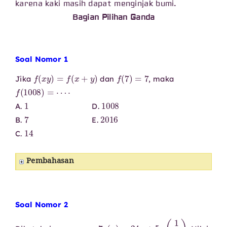
karena kaki masih dapat menginjak bumi.
Bagian Pilihan Ganda
Soal Nomor 1
f
(
x
y
)
=
f
(
x
+
y
)
f
(
7
)
=
7
Jika
dan
, maka
f
(
1008
)
=
⋯
⋅
1
1008
A.
D.
7
2016
B.
E.
14
C.
Pembahasan
Soal Nomor 2
7
g
(
x
)
=
24
x
+
5
g
(
1
x
)