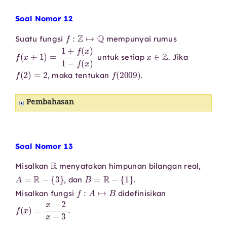
Soal Nomor 12
f
:
Z
↦
Q
Suatu fungsi
mempunyai rumus
f
(
x
+
1
)
=
1
+
f
(
x
)
1
−
f
(
x
)
x
∈
Z
untuk setiap
. Jika
f
(
2
)
=
2
f
(
2009
)
.
, maka tentukan
Pembahasan
Soal Nomor 13
R
Misalkan
menyatakan himpunan bilangan real,
A
=
R
−
{
3
}
B
=
R
−
{
1
}
.
, dan
f
:
A
↦
B
Misalkan fungsi
didefinisikan
f
(
x
)
=
x
−
2
x
−
3
.