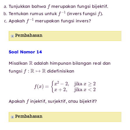
f
Tunjukkan bahwa
merupakan fungsi bijektif.
f
−
1
f
Tentukan rumus untuk
(invers fungsi
).
f
−
1
Apakah
merupakan fungsi invers?
Pembahasan
Soal Nomor 14
R
Misalkan
adalah himpunan bilangan real dan
f
:
R
↦
R
fungsi
didefinisikan
f
(
x
)
=
{
x
2
−
2
,
jika
x
≥
2
x
+
2
,
jika
x
<
2
f
Apakah
injektif, surjektif, atau bijektif?
Pembahasan