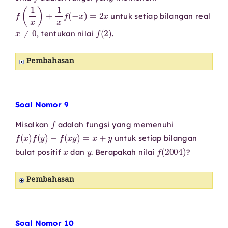
f
(
1
x
)
+
1
x
f
(
−
x
)
=
2
x
untuk setiap bilangan real
x
≠
0
f
(
2
)
, tentukan nilai
.
Pembahasan
Soal Nomor 9
f
Misalkan
adalah fungsi yang memenuhi
f
(
x
)
f
(
y
)
−
f
(
x
y
)
=
x
+
y
untuk setiap bilangan
x
y
f
(
2004
)
bulat positif
dan
. Berapakah nilai
?
Pembahasan
Soal Nomor 10