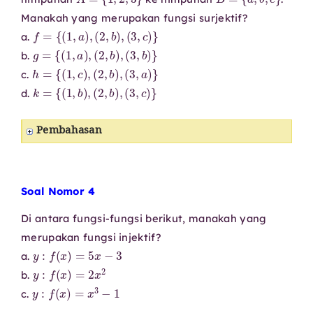
Manakah yang merupakan fungsi surjektif?
f
=
{
(
1
,
a
)
,
(
2
,
b
)
,
(
3
,
c
)
}
a.
g
=
{
(
1
,
a
)
,
(
2
,
b
)
,
(
3
,
b
)
}
b.
h
=
{
(
1
,
c
)
,
(
2
,
b
)
,
(
3
,
a
)
}
c.
k
=
{
(
1
,
b
)
,
(
2
,
b
)
,
(
3
,
c
)
}
d.
Pembahasan
Soal Nomor 4
Di antara fungsi-fungsi berikut, manakah yang
merupakan fungsi injektif?
y
:
f
(
x
)
=
5
x
−
3
a.
y
:
f
(
x
)
=
2
x
2
b.
y
:
f
(
x
)
=
x
3
−
1
c.