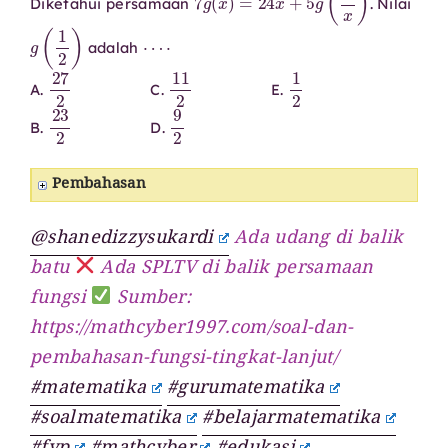
Diketahui persamaan
. Nilai
g
(
1
2
)
⋯
⋅
adalah
27
2
11
2
1
2
A.
C.
E.
23
2
9
2
B.
D.
Pembahasan
@shanedizzysukardi
Ada udang di balik
batu
Ada SPLTV di balik persamaan
fungsi
Sumber:
https://mathcyber1997.com/soal-dan-
pembahasan-fungsi-tingkat-lanjut/
#matematika
#gurumatematika
#soalmatematika
#belajarmatematika