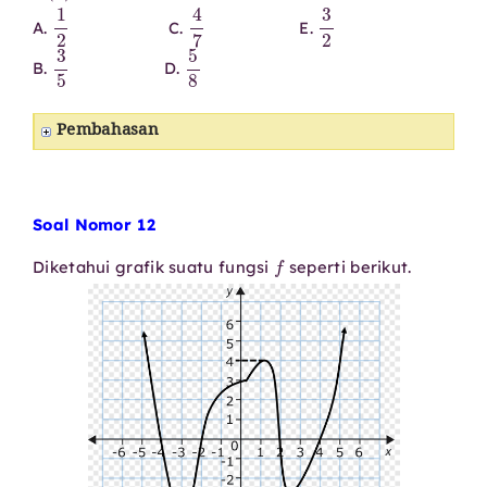
1
2
4
7
3
2
A.
C.
E.
3
5
5
8
B.
D.
Pembahasan
Soal Nomor 12
f
Diketahui grafik suatu fungsi
seperti berikut.