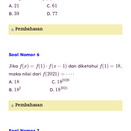
21
61
A.
C.
39
77
B.
D.
Pembahasan
Soal Nomor 6
f
(
x
)
=
f
(
1
)
⋅
f
(
x
−
1
)
f
(
1
)
=
18
,
Jika
dan diketahui
f
(
2021
)
=
⋯
⋅
maka nilai dari
18
18
2020
A.
C.
18
2
18
2021
B.
D.
Pembahasan
Soal Nomor 7