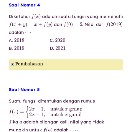
Soal Nomor 4
f
(
x
)
Diketahui
adalah suatu fungsi yang memenuhi
f
(
x
+
y
)
=
x
+
f
(
y
)
f
(
0
)
=
2
f
(
2019
)
dan
. Nilai dari
⋯
adalah
2018
2020
A.
C.
2019
2021
B.
D.
Pembahasan
Soal Nomor 5
Suatu fungsi ditentukan dengan rumus
f
{
2
(
x
x
)
+
=
1
,
untuk
x
genap
2
x
−
1
,
untuk
x
ganjil
a
Jika
adalah bilangan asli, nilai yang tidak
f
(
a
)
⋯
⋅
mungkin untuk
adalah