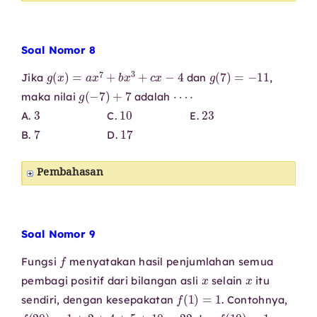
Soal Nomor 8
g
(
x
)
=
a
x
7
+
b
x
3
+
c
x
−
4
g
(
7
)
=
−
11
Jika
dan
,
g
(
−
7
)
+
7
⋯
⋅
maka nilai
adalah
3
10
23
A.
C.
E.
7
17
B.
D.
Pembahasan
Soal Nomor 9
f
Fungsi
menyatakan hasil penjumlahan semua
x
x
pembagi positif dari bilangan asli
selain
itu
f
(
1
)
=
1
sendiri, dengan kesepakatan
. Contohnya,
f
(
20
)
=
1
+
2
+
4
+
5
+
10
=
22
f
(
19
)
=
1