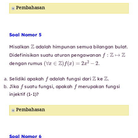
Pembahasan
Soal Nomor 5
Z
Misalkan
adalah himpunan semua bilangan bulat.
f
:
Z
↦
Z
Didefinisikan suatu aturan pengawanan
(
∀
x
∈
Z
)
f
(
x
)
=
2
x
2
−
2.
dengan rumus
f
Z
Z
Selidiki apakah
adalah fungsi dari
ke
.
f
f
Jika
suatu fungsi, apakah
merupakan fungsi
injektif (1-1)?
Pembahasan
Soal Nomor 6