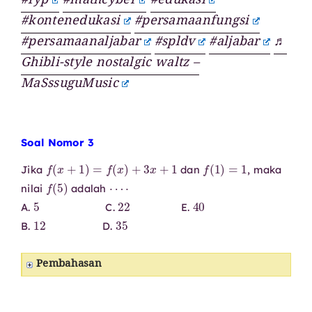
#fyp
#mathcyber
#edukasi
#kontenedukasi
#persamaanfungsi
#persamaanaljabar
#spldv
#aljabar
♬
Ghibli-style nostalgic waltz –
MaSssuguMusic
Soal Nomor 3
f
(
x
+
1
)
=
f
(
x
)
+
3
x
+
1
f
(
1
)
=
1
Jika
dan
, maka
f
(
5
)
⋯
⋅
nilai
adalah
5
22
40
A.
C.
E.
12
35
B.
D.
Pembahasan