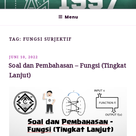
Lompat
MATHCYBER1997
God used beautiful mathematics in creating the world – Paul
ke
Dirac
Menu
konten
TAG:
FUNGSI SURJEKTIF
DIPOSKAN
JUNI 10, 2022
PADA
Soal dan Pembahasan – Fungsi (Tingkat
Lanjut)