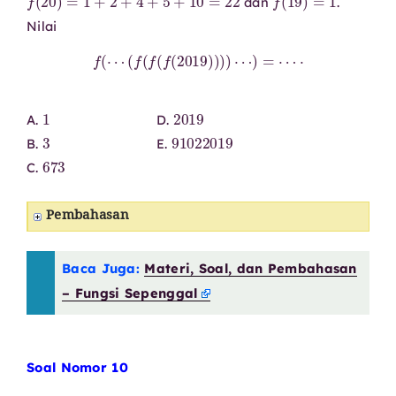
dan
.
Nilai
f
(
⋯
(
f
(
f
(
f
(
2019
)
)
)
)
⋯
)
=
⋯
⋅
1
2019
A.
D.
3
91022019
B.
E.
673
C.
Pembahasan
Baca Juga:
Materi, Soal, dan Pembahasan
– Fungsi Sepenggal
Soal Nomor 10