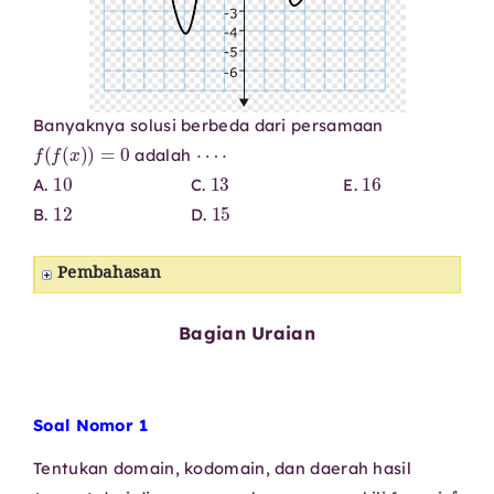
Banyaknya solusi berbeda dari persamaan
f
(
f
(
x
)
)
=
0
⋯
⋅
adalah
10
13
16
A.
C.
E.
12
15
B.
D.
Pembahasan
Bagian Uraian
Soal Nomor 1
Tentukan domain, kodomain, dan daerah hasil
f