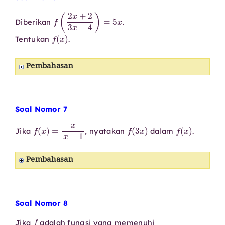
f
(
2
x
+
2
3
x
−
4
)
=
5
x
.
Diberikan
f
(
x
)
Tentukan
.
Pembahasan
Soal Nomor 7
f
(
x
)
=
x
x
−
1
f
(
3
x
)
f
(
x
)
Jika
, nyatakan
dalam
.
Pembahasan
Soal Nomor 8
f
Jika
adalah fungsi yang memenuhi