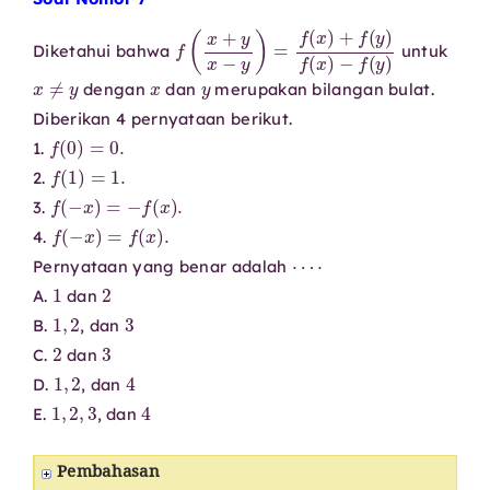
f
−
(
f
x
(
+
y
y
)
x
−
y
)
=
f
(
x
)
+
f
(
y
)
f
(
x
)
Diketahui bahwa
untuk
x
≠
y
x
y
dengan
dan
merupakan bilangan bulat.
Diberikan 4 pernyataan berikut.
f
(
0
)
=
0.
1.
f
(
1
)
=
1.
2.
f
(
−
x
)
=
−
f
(
x
)
.
3.
f
(
−
x
)
=
f
(
x
)
.
4.
⋯
⋅
Pernyataan yang benar adalah
1
2
A.
dan
1
,
2
3
B.
, dan
2
3
C.
dan
1
,
2
4
D.
, dan
1
,
2
,
3
4
E.
, dan
Pembahasan