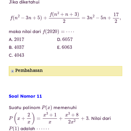
Jika diketahui
f
(
n
2
−
3
n
+
5
)
+
f
(
n
2
+
n
+
3
)
2
=
3
n
2
−
5
n
+
17
2
,
f
(
2020
)
=
⋯
⋅
maka nilai dari
2017
6057
A.
D.
4037
6063
B.
E.
4043
C.
Pembahasan
Soal Nomor 11
P
(
x
)
Suatu polinom
memenuhi
P
(
x
+
2
x
)
=
x
3
+
1
x
+
x
3
+
8
2
x
2
+
3.
Nilai dari
P
(
1
)
⋯
⋯
adalah