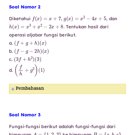
Soal Nomor 2
f
(
x
)
=
x
+
7
,
g
(
x
)
=
x
2
−
4
x
+
5
,
Diketahui
dan
h
(
x
)
=
x
3
+
x
2
−
2
x
+
8.
Tentukan hasil dari
operasi aljabar fungsi berikut.
(
f
+
g
+
h
)
(
x
)
a.
(
f
−
g
−
2
h
)
(
x
)
b.
(
3
f
+
h
2
)
(
3
)
c.
(
f
h
+
g
2
)
(
1
)
d.
Pembahasan
Soal Nomor 3
Fungsi-fungsi berikut adalah fungsi-fungsi dari
A
=
{
1
,
2
,
3
}
B
=
{
a
,
b
,
c
}
himpunan
ke himpunan
.