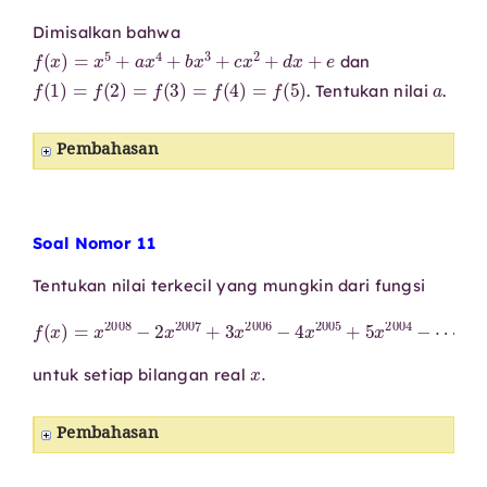
Dimisalkan bahwa
f
(
x
)
=
x
5
+
a
x
4
+
b
x
3
+
c
x
2
+
d
x
+
e
dan
f
(
1
)
=
f
(
2
)
=
f
(
3
)
=
f
(
4
)
=
f
(
5
)
a
. Tentukan nilai
.
Pembahasan
Soal Nomor 11
Tentukan nilai terkecil yang mungkin dari fungsi
f
(
x
)
=
2004
x
−
2008
⋯
−
2006
−
2
x
2007
x
3
+
2007
+
3
x
2006
x
2
−
2008
−
4
x
2005
x
+
2009
+
5
x
x
.
untuk setiap bilangan real
Pembahasan