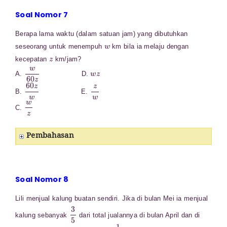
Soal Nomor 7
Berapa lama waktu (dalam satuan jam) yang dibutuhkan
w
seseorang untuk menempuh
km bila ia melaju dengan
z
kecepatan
km/jam?
w
60
z
w
z
A.
D.
60
z
w
z
w
B.
E.
w
z
C.
Pembahasan
Soal Nomor 8
Lili menjual kalung buatan sendiri. Jika di bulan Mei ia menjual
3
5
kalung sebanyak
dari total jualannya di bulan April dan di