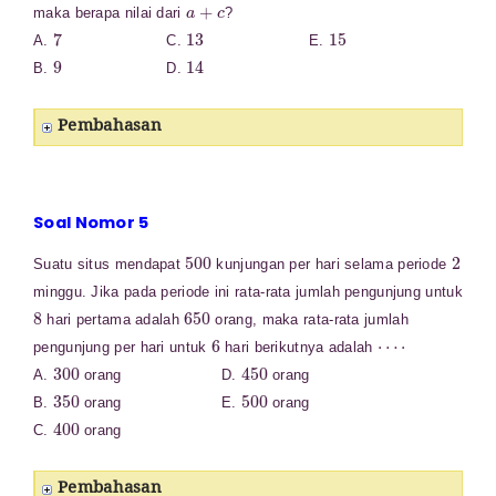
a
+
c
maka berapa nilai dari
?
7
13
15
A.
C.
E.
9
14
B.
D.
Pembahasan
Soal Nomor 5
500
2
Suatu situs mendapat
kunjungan per hari selama periode
minggu. Jika pada periode ini rata-rata jumlah pengunjung untuk
8
650
hari pertama adalah
orang, maka rata-rata jumlah
6
⋯
⋅
pengunjung per hari untuk
hari berikutnya adalah
300
450
A.
orang D.
orang
350
500
B.
orang E.
orang
400
C.
orang
Pembahasan