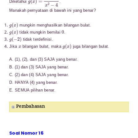
Diketahui
.
Manakah pernyataan di bawah ini yang benar?
g
(
x
)
mungkin menghasilkan bilangan bulat.
g
(
x
)
0
tidak mungkin bernilai
.
g
(
−
2
)
tidak terdefinisi.
x
g
(
x
)
Jika
bilangan bulat, maka
juga bilangan bulat.
A. (1), (2), dan (3) SAJA yang benar.
B. (1) dan (3) SAJA yang benar.
C. (2) dan (4) SAJA yang benar.
D. HANYA (4) yang benar.
E. SEMUA pilihan benar.
Pembahasan
Soal Nomor 16