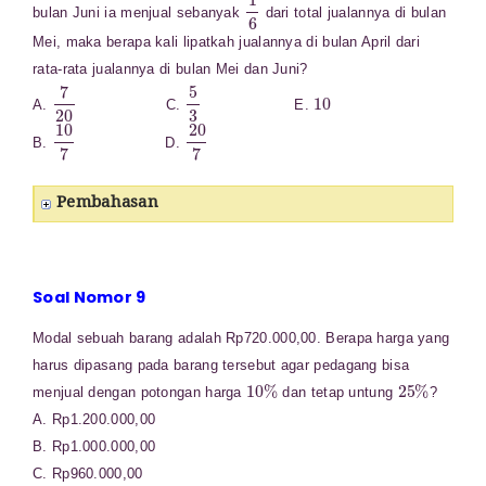
1
6
bulan Juni ia menjual sebanyak
dari total jualannya di bulan
Mei, maka berapa kali lipatkah jualannya di bulan April dari
rata-rata jualannya di bulan Mei dan Juni?
7
20
5
3
10
A.
C.
E.
10
7
20
7
B.
D.
Pembahasan
Soal Nomor 9
Modal sebuah barang adalah Rp720.000,00. Berapa harga yang
harus dipasang pada barang tersebut agar pedagang bisa
10
%
25
%
menjual dengan potongan harga
dan tetap untung
?
A. Rp1.200.000,00
B. Rp1.000.000,00
C. Rp960.000,00