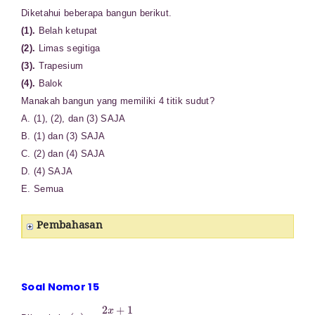
Diketahui beberapa bangun berikut.
(1).
Belah ketupat
(2).
Limas segitiga
(3).
Trapesium
(4).
Balok
Manakah bangun yang memiliki 4 titik sudut?
A. (1), (2), dan (3) SAJA
B. (1) dan (3) SAJA
C. (2) dan (4) SAJA
D. (4) SAJA
E. Semua
Pembahasan
Soal Nomor 15
g
(
x
)
=
2
x
+
1
x
2
−
4