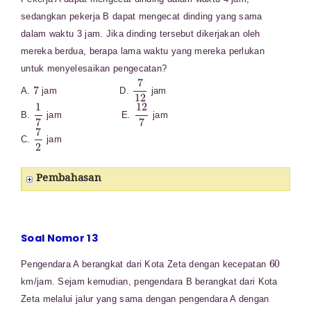
sedangkan pekerja B dapat mengecat dinding yang sama
dalam waktu 3 jam. Jika dinding tersebut dikerjakan oleh
mereka berdua, berapa lama waktu yang mereka perlukan
untuk menyelesaikan pengecatan?
7
7
12
A.
jam D.
jam
1
7
12
7
B.
jam E.
jam
7
2
C.
jam
Pembahasan
Soal Nomor 13
60
Pengendara A berangkat dari Kota Zeta dengan kecepatan
km/jam. Sejam kemudian, pengendara B berangkat dari Kota
Zeta melalui jalur yang sama dengan pengendara A dengan
80