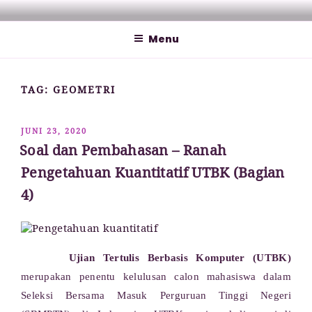
Lompat
MATHCYBER1997
God used beautiful mathematics in creating the world – Paul
ke
Dirac
Menu
konten
TAG:
GEOMETRI
DIPOSKAN
JUNI 23, 2020
PADA
Soal dan Pembahasan – Ranah
Pengetahuan Kuantitatif UTBK (Bagian
4)
Ujian Tertulis Berbasis Komputer (UTBK)
merupakan penentu kelulusan calon mahasiswa dalam
Seleksi Bersama Masuk Perguruan Tinggi Negeri