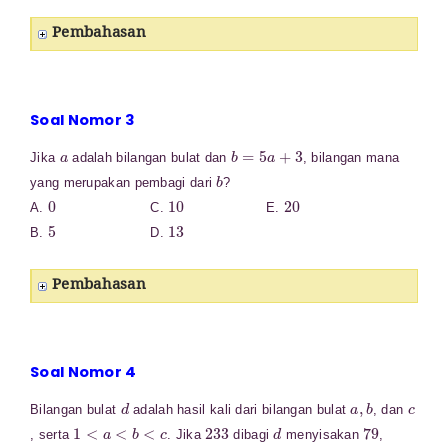
Pembahasan
Soal Nomor 3
a
b
=
5
a
+
3
Jika
adalah bilangan bulat dan
, bilangan mana
b
yang merupakan pembagi dari
?
0
10
20
A.
C.
E.
5
13
B.
D.
Pembahasan
Soal Nomor 4
d
a
,
b
c
Bilangan bulat
adalah hasil kali dari bilangan bulat
, dan
1
<
a
<
b
<
c
233
d
79
, serta
. Jika
dibagi
menyisakan
,