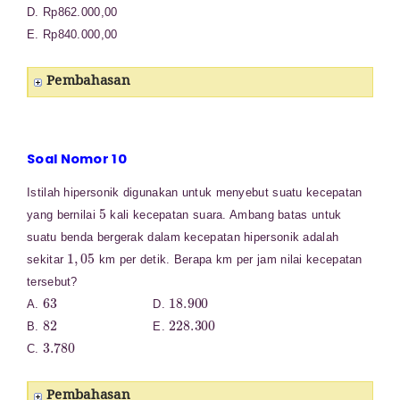
D. Rp862.000,00
E. Rp840.000,00
Pembahasan
Soal Nomor 10
Istilah hipersonik digunakan untuk menyebut suatu kecepatan
5
yang bernilai
kali kecepatan suara. Ambang batas untuk
suatu benda bergerak dalam kecepatan hipersonik adalah
1
,
05
sekitar
km per detik. Berapa km per jam nilai kecepatan
tersebut?
63
18.900
A.
D.
82
228.300
B.
E.
3.780
C.
Pembahasan