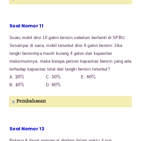
Soal Nomor 11
Suatu mobil diisi 10 galon bensin sebelum berhenti di SPBU.
Sesampai di sana, mobil tersebut diisi 6 galon bensin. Jika
tangki bensinnya masih kurang 4 galon dari kapasitas
maksimumnya, maka berapa persen kapasitas bensin yang ada
terhadap kapasitas total dari tangki bensin tersebut?
20
%
50
%
80
%
A.
C.
E.
40
%
60
%
B.
D.
Pembahasan
Soal Nomor 12
Pekerja A dapat mengecat dinding dalam waktu 4 jam,