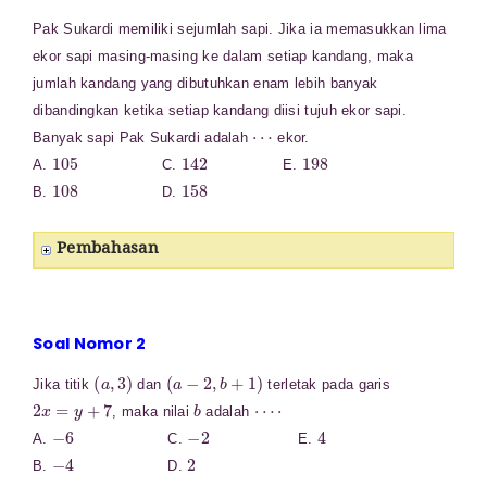
Pak Sukardi memiliki sejumlah sapi. Jika ia memasukkan lima
ekor sapi masing-masing ke dalam setiap kandang, maka
jumlah kandang yang dibutuhkan enam lebih banyak
dibandingkan ketika setiap kandang diisi tujuh ekor sapi.
⋯
Banyak sapi Pak Sukardi adalah
ekor.
105
142
198
A.
C.
E.
108
158
B.
D.
Pembahasan
Soal Nomor 2
(
a
,
3
)
(
a
−
2
,
b
+
1
)
Jika titik
dan
terletak pada garis
2
x
=
y
+
7
b
⋯
⋅
, maka nilai
adalah
−
6
−
2
4
A.
C.
E.
−
4
2
B.
D.