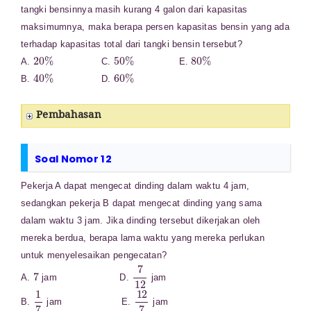
tangki bensinnya masih kurang 4 galon dari kapasitas
maksimumnya, maka berapa persen kapasitas bensin yang ada
terhadap kapasitas total dari tangki bensin tersebut?
20
%
50
%
80
%
A.
C.
E.
40
%
60
%
B.
D.
Pembahasan
Soal Nomor 12
Pekerja A dapat mengecat dinding dalam waktu 4 jam,
sedangkan pekerja B dapat mengecat dinding yang sama
dalam waktu 3 jam. Jika dinding tersebut dikerjakan oleh
mereka berdua, berapa lama waktu yang mereka perlukan
untuk menyelesaikan pengecatan?
7
7
12
A.
jam D.
jam
1
7
12
7
B.
jam E.
jam