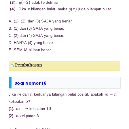
tidak terdefinisi.
x
g
(
x
)
Jika
bilangan bulat, maka
juga bilangan bulat.
A. (1), (2), dan (3) SAJA yang benar.
B. (1) dan (3) SAJA yang benar.
C. (2) dan (4) SAJA yang benar.
D. HANYA (4) yang benar.
E. SEMUA pilihan benar.
Pembahasan
Soal Nomor 16
m
n
m
−
n
Jika
dan
keduanya bilangan bulat positif, apakah
5
kelipatan
?
m
−
n
10
(1).
kelipatan
.
n
5
(2).
kelipatan
.