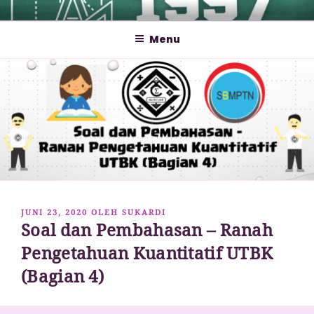
Lompat
MATHCYBER1997
God used beautiful mathematics in creating the world – Paul
ke
Dirac
Menu
konten
DIPOSKAN
JUNI 23, 2020
OLEH
SUKARDI
Soal dan Pembahasan – Ranah
PADA
Pengetahuan Kuantitatif UTBK
(Bagian 4)