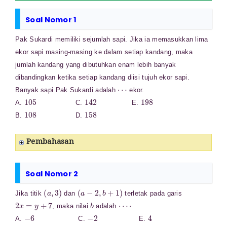
Soal Nomor 1
Pak Sukardi memiliki sejumlah sapi. Jika ia memasukkan lima
ekor sapi masing-masing ke dalam setiap kandang, maka
jumlah kandang yang dibutuhkan enam lebih banyak
dibandingkan ketika setiap kandang diisi tujuh ekor sapi.
⋯
Banyak sapi Pak Sukardi adalah
ekor.
105
142
198
A.
C.
E.
108
158
B.
D.
Pembahasan
Soal Nomor 2
(
a
,
3
)
(
a
−
2
,
b
+
1
)
Jika titik
dan
terletak pada garis
2
x
=
y
+
7
b
⋯
⋅
, maka nilai
adalah
−
6
−
2
4
A.
C.
E.
−
4
2