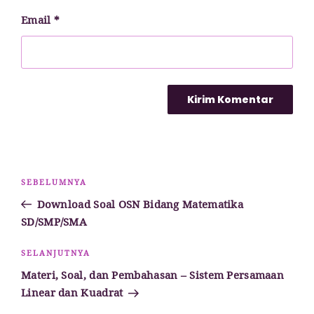
Email
*
Navigasi
Pos
SEBELUMNYA
pos
Sebelumnya
Download Soal OSN Bidang Matematika
SD/SMP/SMA
Pos
SELANJUTNYA
Selanjutnya
Materi, Soal, dan Pembahasan – Sistem Persamaan
Linear dan Kuadrat