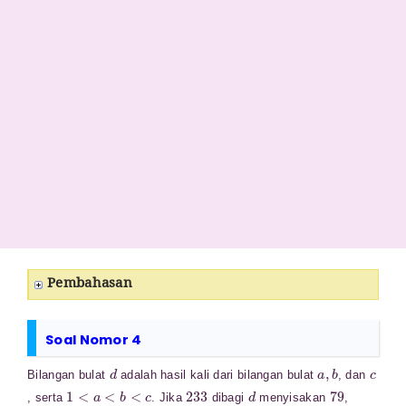
Pembahasan
Soal Nomor 4
d
a
,
b
c
Bilangan bulat
adalah hasil kali dari bilangan bulat
, dan
1
<
a
<
b
<
c
233
d
79
, serta
. Jika
dibagi
menyisakan
,