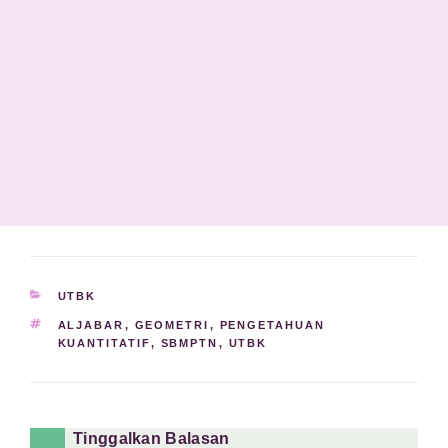
KATEGORI
UTBK
TAG
ALJABAR
,
GEOMETRI
,
PENGETAHUAN
KUANTITATIF
,
SBMPTN
,
UTBK
Tinggalkan Balasan