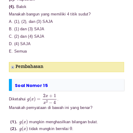
(4).
Balok
Manakah bangun yang memiliki 4 titik sudut?
A. (1), (2), dan (3) SAJA
B. (1) dan (3) SAJA
C. (2) dan (4) SAJA
D. (4) SAJA
E. Semua
Pembahasan
Soal Nomor 15
g
(
x
)
=
2
x
+
1
x
2
−
4
Diketahui
.
Manakah pernyataan di bawah ini yang benar?
g
(
x
)
mungkin menghasilkan bilangan bulat.
g
(
x
)
0
tidak mungkin bernilai
.
g
(
−
2
)