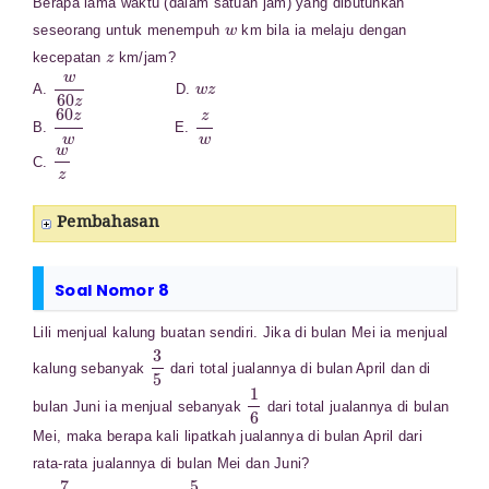
Berapa lama waktu (dalam satuan jam) yang dibutuhkan
w
seseorang untuk menempuh
km bila ia melaju dengan
z
kecepatan
km/jam?
w
60
z
w
z
A.
D.
60
z
w
z
w
B.
E.
w
z
C.
Pembahasan
Soal Nomor 8
Lili menjual kalung buatan sendiri. Jika di bulan Mei ia menjual
3
5
kalung sebanyak
dari total jualannya di bulan April dan di
1
6
bulan Juni ia menjual sebanyak
dari total jualannya di bulan
Mei, maka berapa kali lipatkah jualannya di bulan April dari
rata-rata jualannya di bulan Mei dan Juni?