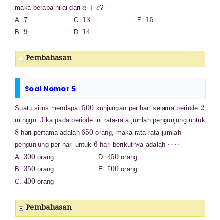
a
+
c
maka berapa nilai dari
?
7
13
15
A.
C.
E.
9
14
B.
D.
Pembahasan
Soal Nomor 5
500
2
Suatu situs mendapat
kunjungan per hari selama periode
minggu. Jika pada periode ini rata-rata jumlah pengunjung untuk
8
650
hari pertama adalah
orang, maka rata-rata jumlah
6
⋯
⋅
pengunjung per hari untuk
hari berikutnya adalah
300
450
A.
orang D.
orang
350
500
B.
orang E.
orang
400
C.
orang
Pembahasan