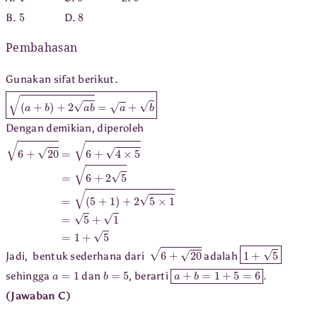
5
8
B.
D.
Pembahasan
Gunakan sifat berikut.
(
a
+
b
)
+
2
a
b
=
a
+
b
Dengan demikian, diperoleh
6
(
5
+
+
20
1
)
+
=
6
2
5
+
×
4
1
×
=
5
5
=
+
6
1
+
=
1
2
+
5
5
=
6
+
20
1
+
5
Jadi, bentuk sederhana dari
adalah
a
=
1
b
=
5
a
+
b
=
1
+
5
=
6
.
sehingga
dan
, berarti
(Jawaban C)