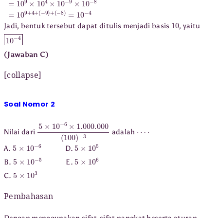
10
Jadi, bentuk tersebut dapat ditulis menjadi basis
, yaitu
10
−
4
(Jawaban C)
[collapse]
Soal Nomor 2
5
×
10
−
6
×
1.000
.000
(
100
)
−
3
⋯
⋅
Nilai dari
adalah
5
×
10
−
6
5
×
10
5
A.
D.
5
×
10
−
5
5
×
10
6
B.
E.
5
×
10
3
C.
Pembahasan
Dengan menggunakan sifat-sifat pangkat beserta aturan