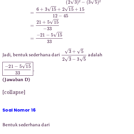
3
+
5
2
3
−
3
5
Jadi, bentuk sederhana dari
adalah
−
21
−
5
15
33
.
(Jawaban D)
[collapse]
Soal Nomor 16
Bentuk sederhana dari