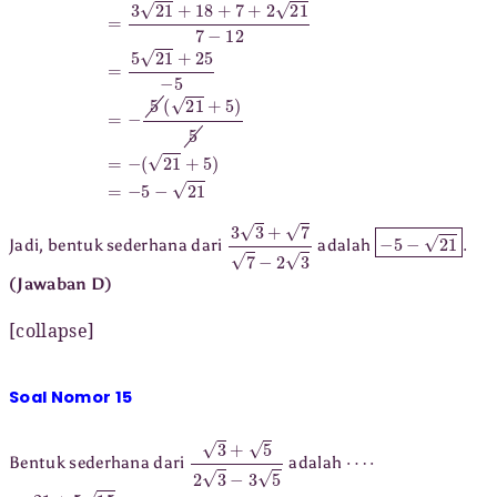
3
3
+
7
7
−
2
3
−
5
−
21
.
Jadi, bentuk sederhana dari
adalah
(Jawaban D)
[collapse]
Soal Nomor 15
3
+
5
2
3
−
3
5
⋯
⋅
Bentuk sederhana dari
adalah