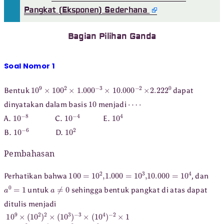
Pangkat (Eksponen) Sederhana
Bagian Pilihan Ganda
Soal Nomor 1
10
9
×
100
2
×
1.000
−
3
×
10.000
−
2
×
2.222
0
Bentuk
dapat
10
⋯
⋅
dinyatakan dalam basis
menjadi
10
−
8
10
−
4
10
4
A.
C.
E.
10
−
6
10
2
B.
D.
Pembahasan
100
=
10
2
,
1.000
=
10
3
,
10.000
=
10
4
Perhatikan bahwa
, dan
a
0
=
1
a
≠
0
untuk
sehingga bentuk pangkat di atas dapat
ditulis menjadi
10
(
−
9
9
)
×
+
(
(
10
−
8
2
)
)
=
2
×
10
(
10
−
4
3
)
−
3
×
(
10
4
)
−
2
×
1
=
10
9
×
10
4
×
10
−
9
×
10
−
8
=
10
9