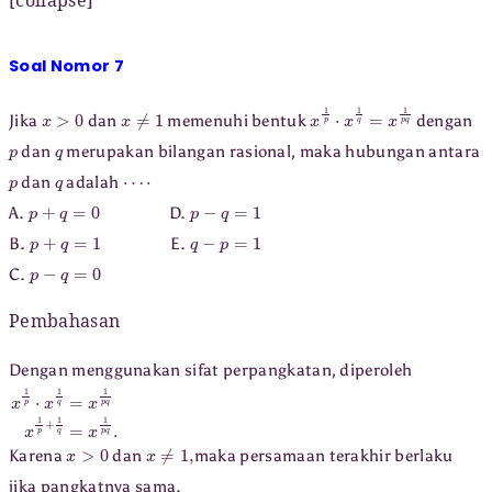
[collapse]
Soal Nomor 7
x
>
0
x
≠
1
x
1
p
⋅
x
1
q
=
x
1
p
q
Jika
dan
memenuhi bentuk
dengan
p
q
dan
merupakan bilangan rasional, maka hubungan antara
p
q
⋯
⋅
dan
adalah
p
+
q
=
0
p
−
q
=
1
A.
D.
p
+
q
=
1
q
−
p
=
1
B.
E.
p
−
q
=
0
C.
Pembahasan
Dengan menggunakan sifat perpangkatan, diperoleh
x
1
p
⋅
x
1
q
=
x
1
p
q
x
1
p
+
1
q
=
x
1
p
q
.
x
>
0
x
≠
1
,
Karena
dan
maka persamaan terakhir berlaku
jika pangkatnya sama.