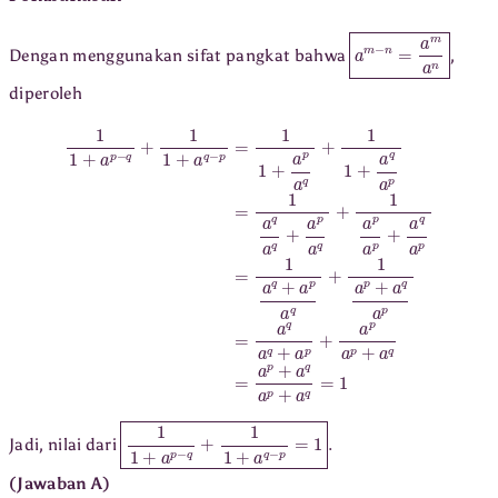
a
m
−
n
=
a
m
a
n
Dengan menggunakan sifat pangkat bahwa
,
diperoleh
1
1
+
a
p
−
q
+
1
1
+
a
q
−
p
=
1
1
+
a
p
a
q
+
1
1
+
a
q
a
p
=
1
a
q
a
q
+
a
p
a
q
+
1
a
p
a
p
+
a
1
1
+
a
p
−
q
+
1
1
+
a
q
−
p
=
1
.
Jadi, nilai dari
(Jawaban A)