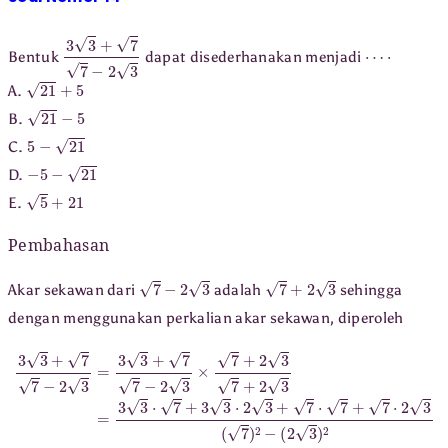
3
3
+
7
7
−
2
3
⋯
⋅
Bentuk
dapat disederhanakan menjadi
21
+
5
A.
21
−
5
B.
5
−
21
C.
−
5
−
21
D.
5
+
21
E.
Pembahasan
7
−
2
3
7
+
2
3
Akar sekawan dari
adalah
sehingga
dengan menggunakan perkalian akar sekawan, diperoleh
3
3
+
7
7
−
2
3
=
3
3
+
7
7
−
2
3
×
7
+
2
3
7
+
2
3
=
3
3
⋅
7
+
3
3
⋅
2
3
+
7
⋅
7
+
7
⋅
2
3
(
7
)
2
−
(
2