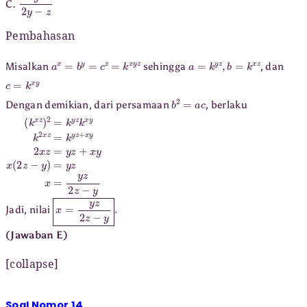
C.
Pembahasan
a
x
=
b
y
=
c
z
=
k
x
y
z
a
=
k
y
z
,
b
=
k
x
z
Misalkan
sehingga
, dan
c
=
k
x
y
b
2
=
a
c
Dengan demikian, dari persamaan
, berlaku
(
k
x
z
)
2
=
k
y
z
k
x
y
k
2
x
z
=
k
y
z
+
x
y
2
x
z
=
y
z
+
x
y
x
(
2
z
−
y
)
=
y
z
x
=
y
z
2
z
−
y
x
=
y
z
2
z
−
y
.
Jadi, nilai
(Jawaban E)
[collapse]
Soal Nomor 14