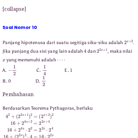
[collapse]
Soal Nomor 10
2
x
+
2
.
Panjang hipotenusa dari suatu segitiga siku-siku adalah
4
2
2
x
+
1
Jika panjang dua sisi yang lain adalah
dan
, maka nilai
x
⋯
⋅
yang memenuhi adalah
−
1
2
1
4
1
A.
C.
E.
0
1
2
B.
D.
Pembahasan
Berdasarkan Teorema Pythagoras, berlaku
4
(
(
2
2
2
x
2
+
+
x
(
)
2
2
2
)
2
⋅
2
x
4
16
+
=
1
16
+
)
2
2
⋅
=
4
2
2
x
x
+
2
=
2
2
x
+
4
16
+
2
4
x
⋅
2
2
=
2
2
x
⋅
2
4
16
+