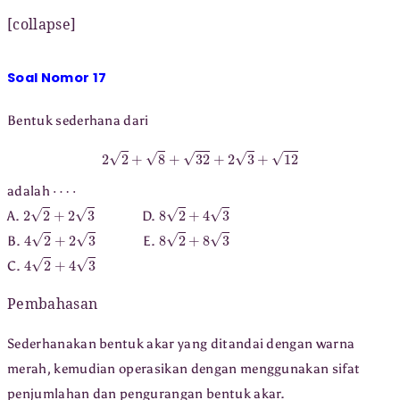
[collapse]
Soal Nomor 17
Bentuk sederhana dari
2
2
+
8
+
32
+
2
3
+
12
⋯
⋅
adalah
2
2
+
2
3
8
2
+
4
3
A.
D.
4
2
+
2
3
8
2
+
8
3
B.
E.
4
2
+
4
3
C.
Pembahasan
Sederhanakan bentuk akar yang ditandai dengan warna
merah, kemudian operasikan dengan menggunakan sifat
penjumlahan dan pengurangan bentuk akar.