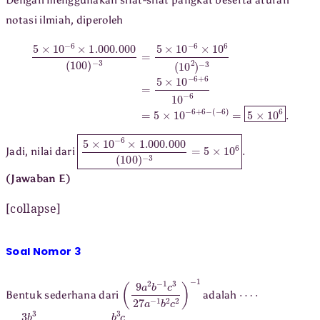
notasi ilmiah, diperoleh
5
×
10
−
6
×
1.000
.000
(
100
(
−
)
6
−
)
3
=
=
5
5
×
×
10
10
6
−
.
6
×
10
6
(
10
2
)
−
3
=
5
×
10
−
6
5
×
10
−
6
×
1.000
.000
(
100
)
−
3
=
5
×
10
6
.
Jadi, nilai dari
(Jawaban E)
[collapse]
Soal Nomor 3
(
9
a
2
b
−
1
c
3
27
a
−
1
b
2
c
2
)
−
1
⋯
⋅
Bentuk sederhana dari
adalah
3
b
3
a
3
c
b
3
c
3
a
3