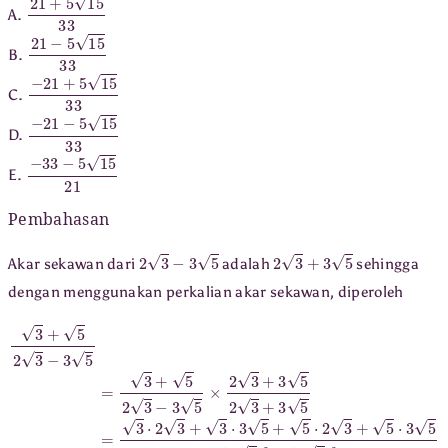
21
+
5
15
33
A.
21
−
5
15
33
B.
−
21
+
5
15
33
C.
−
21
−
5
15
33
D.
−
33
−
5
15
21
E.
Pembahasan
2
3
−
3
5
2
3
+
3
5
Akar sekawan dari
adalah
sehingga
dengan menggunakan perkalian akar sekawan, diperoleh
3
+
5
2
3
−
3
5
=
3
+
5
2
3
−
3
5
×
2
3
+
3
5
2
3
+
3
5
=
3
⋅
2
3
+
3
⋅
3
5
+
5
⋅
2
3
+
5
⋅
3
5
(
2
3