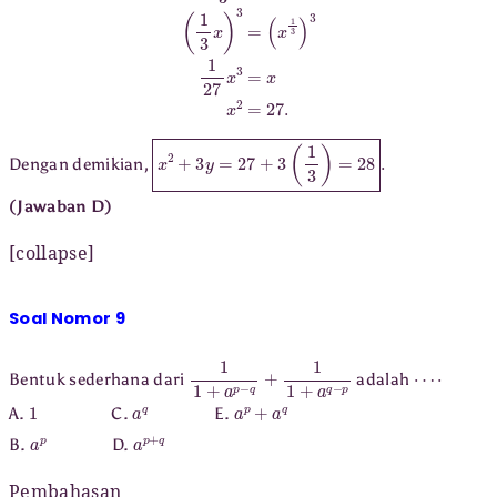
x
2
+
3
y
=
27
+
3
(
1
3
)
=
28
.
Dengan demikian,
(Jawaban D)
[collapse]
Soal Nomor 9
1
1
+
a
p
−
q
+
1
1
+
a
q
−
p
⋯
⋅
Bentuk sederhana dari
adalah
1
a
q
a
p
+
a
q
A.
C.
E.
a
p
a
p
+
q
B.
D.
Pembahasan