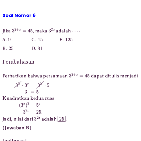
Soal Nomor 6
3
2
+
x
=
45
3
2
x
⋯
⋅
Jika
, maka
adalah
9
45
125
A.
C.
E.
25
81
B.
D.
Pembahasan
3
2
+
x
=
45
Perhatikan bahwa persamaan
dapat ditulis menjadi
3
kedua ruas
2
⋅
3
x
(
3
=
x
3
)
2
2
⋅
=
5
5
3
x
2
=
3
2
5
x
Kuadratkan
=
25.
3
2
x
25
.
Jadi, nilai dari
adalah
(Jawaban B)