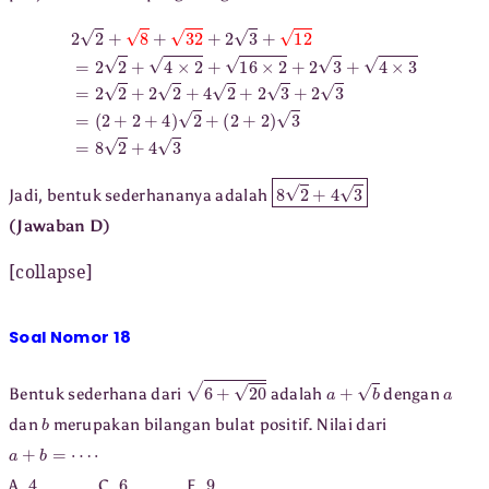
2
2
+
8
+
32
+
2
3
+
12
=
2
(
2
2
+
+
2
4
+
×
4
2
)
+
2
16
+
(
×
2
2
+
+
2
2
)
3
3
+
=
4
8
×
2
+
3
=
4
2
3
2
+
2
2
+
4
2
+
2
3
+
2
3
=
8
2
+
4
3
Jadi, bentuk sederhananya adalah
(Jawaban D)
[collapse]
Soal Nomor 18
6
+
20
a
+
b
a
Bentuk sederhana dari
adalah
dengan
b
dan
merupakan bilangan bulat positif. Nilai dari
a
+
b
=
⋯
⋅
4
6
9
A.
C.
E.