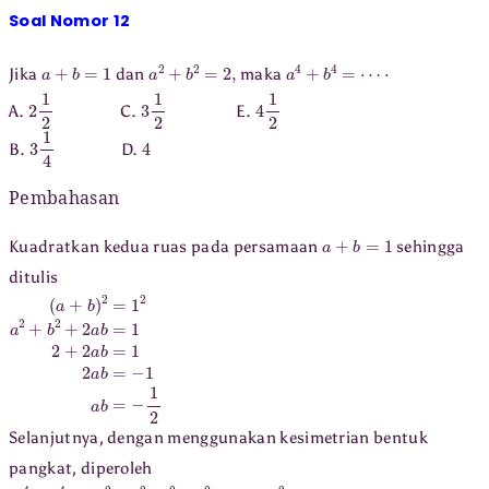
Soal Nomor 12
a
+
b
=
1
a
2
+
b
2
=
2
,
a
4
+
b
4
=
⋯
⋅
Jika
dan
maka
2
1
2
3
1
2
4
1
2
A.
C.
E.
3
1
4
4
B.
D.
Pembahasan
a
+
b
=
1
Kuadratkan kedua ruas pada persamaan
sehingga
ditulis
(
a
+
b
)
2
=
1
2
a
2
+
b
2
+
2
a
b
=
1
2
+
2
a
b
=
1
2
a
b
=
−
1
a
b
=
−
1
2
Selanjutnya, dengan menggunakan kesimetrian bentuk
pangkat, diperoleh