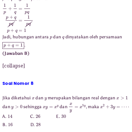
1
p
+
1
q
=
1
p
q
p
+
q
p
q
=
1
p
q
p
+
q
=
1
p
q
Jadi, hubungan antara
dan
dinyatakan oleh persamaan
p
+
q
=
1
.
(Jawaban B)
[collapse]
Soal Nomor 8
x
y
x
>
1
Jika diketahui
dan
merupakan bilangan real dengan
y
>
0
x
y
=
x
y
x
y
=
x
5
y
,
x
2
+
3
y
=
⋯
⋅
dan
sehingga
dan
maka
14
26
30
A.
C.
E.
16
28
B.
D.