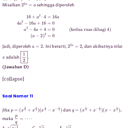
2
2
x
=
a
Misalkan
sehingga diperoleh
16
+
a
2
⋅
4
=
16
a
4
a
2
−
16
a
+
16
kedua ruas dibagi 4
)
=
(
0
a
−
a
2
2
)
−
2
4
=
a
0
+
4
=
0
(
a
=
2
2
2
x
=
2
Jadi, diperoleh
. Ini berarti,
, dan akibatnya nilai
x
1
2
.
adalah
(Jawaban D)
[collapse]
Soal Nomor 11
p
=
(
x
3
2
+
x
1
2
)
(
x
1
3
−
x
−
1
3
)
q
=
(
x
1
2
+
x
−
1
2
)
(
x
−
x
1
3
)
,
Jika
dan
p
q
=
⋯
⋅
maka
x
−
1
x
3
x
5
A.
C.
E.