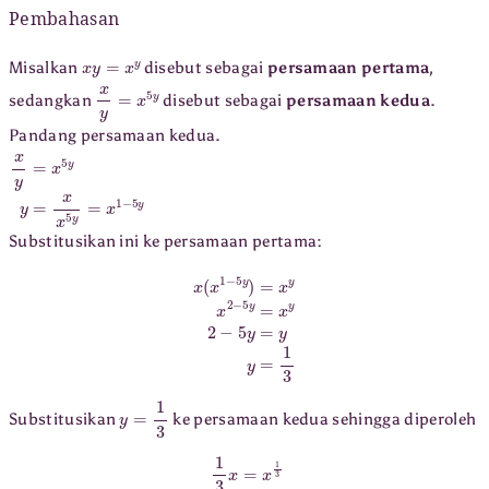
Pembahasan
x
y
=
x
y
Misalkan
disebut sebagai
persamaan pertama
,
x
y
=
x
5
y
sedangkan
disebut sebagai
persamaan kedua
.
Pandang persamaan kedua.
x
y
=
x
5
y
y
=
x
x
5
y
=
x
1
−
5
y
Substitusikan ini ke persamaan pertama:
x
(
x
1
−
5
y
)
=
x
y
x
2
−
5
y
=
x
y
2
−
5
y
=
y
y
=
1
3
y
=
1
3
Substitusikan
ke persamaan kedua sehingga diperoleh
1
3
x
=
x
1
3
(
1
3
x
)
3
=
(
x
1
3
)
3
1
27
x
3
=
x
x
2
=
27.