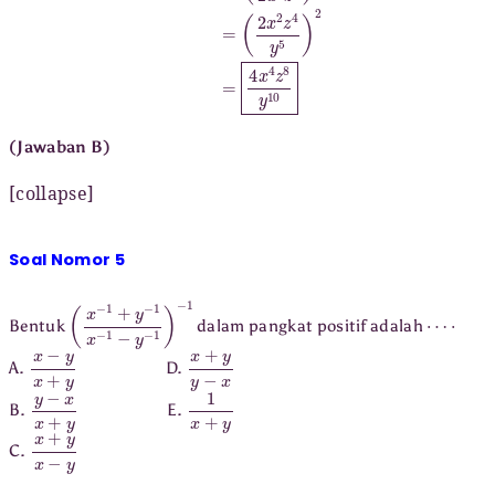
(Jawaban B)
[collapse]
Soal Nomor 5
(
x
−
1
+
y
−
1
x
−
1
−
y
−
1
)
−
1
⋯
⋅
Bentuk
dalam pangkat positif adalah
x
−
y
x
+
y
x
+
y
y
−
x
A.
D.
y
−
x
x
+
y
1
x
+
y
B.
E.
x
+
y
x
−
y
C.