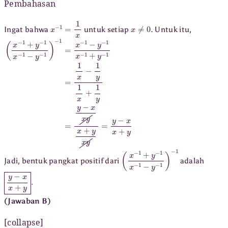
Pembahasan
x
−
1
=
1
x
x
≠
0
Ingat bahwa
untuk setiap
. Untuk itu,
(
x
−
1
+
y
−
1
x
−
1
−
y
−
1
)
−
1
=
x
−
1
−
y
−
1
x
−
1
+
y
−
1
=
1
x
−
1
y
1
x
+
1
y
=
y
−
x
x
y
x
+
y
x
(
x
−
1
+
y
−
1
x
−
1
−
y
−
1
)
−
1
Jadi, bentuk pangkat positif dari
adalah
y
−
x
x
+
y
.
(Jawaban B)
[collapse]