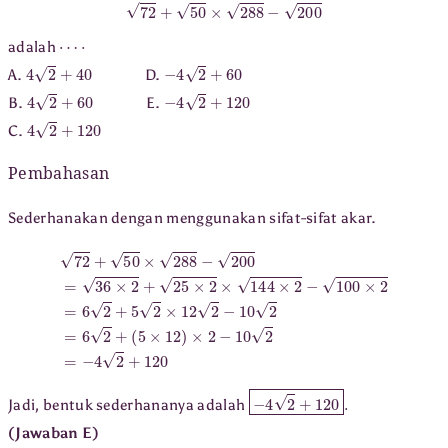
72
+
50
×
288
−
200
⋯
⋅
adalah
4
2
+
40
−
4
2
+
60
A.
D.
4
2
+
60
−
4
2
+
120
B.
E.
4
2
+
120
C.
Pembahasan
Sederhanakan dengan menggunakan sifat-sifat akar.
72
+
50
×
288
−
200
=
(
36
5
×
×
12
2
+
)
×
25
2
−
×
10
2
×
2
144
=
−
×
4
2
2
−
+
100
120
×
2
=
6
2
+
5
2
×
12
2
−
10
−
4
2
+
120
.
Jadi, bentuk sederhananya adalah
(Jawaban E)