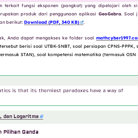
 terkait fungsi eksponen (pangkat) yang dipelajari oleh s
merupakan produk dari penggunaan aplikasi
GeoGebra
. Soal 
an berikut:
Download (PDF, 340 KB)
.
yak, Anda dapat mengakses ke folder soal
mathcyber1997.c
 tersebut berisi soal UTBK-SNBT, soal persiapan CPNS-PPPK, 
i (termasuk STAN), soal kompetensi matematika (termasuk OSN
tics is that its thorniest paradoxes have a way of
, dan Logaritma
n Pilihan Ganda