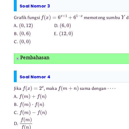
Soal Nomor 3
f
(
x
)
=
6
x
+
1
+
6
1
−
x
Y
Grafik fungsi
memotong sumbu
di
(
0
,
12
)
(
6
,
0
)
A.
D.
(
0
,
6
)
(
12
,
0
)
B.
E.
(
0
,
0
)
C.
Pembahasan
Soal Nomor 4
f
(
x
)
=
2
x
f
(
m
+
n
)
⋯
⋅
Jika
, maka
sama dengan
f
(
m
)
+
f
(
n
)
A.
f
(
m
)
⋅
f
(
n
)
B.
f
(
m
)
−
f
(
n
)
C.
f
(
m
)
f
(
n
)
D.