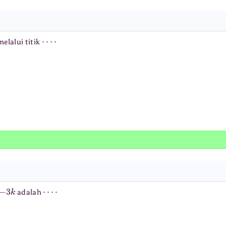
⋯
⋅
melalui titik
−
3
k
⋯
⋅
adalah