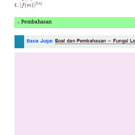
[
f
(
m
)
]
f
(
n
)
E.
Pembahasan
Baca Juga:
Soal dan Pembahasan – Fungsi L