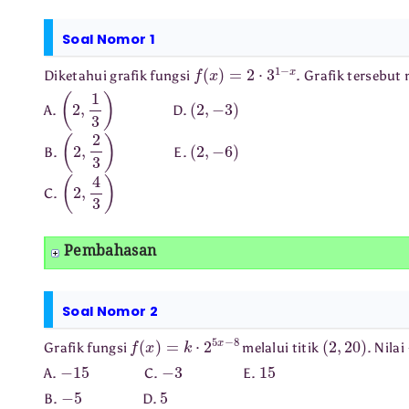
Soal Nomor 1
f
(
x
)
=
2
⋅
3
1
−
x
Diketahui grafik fungsi
. Grafik tersebut 
(
2
,
1
3
)
(
2
,
−
3
)
A.
D.
(
2
,
2
3
)
(
2
,
−
6
)
B.
E.
(
2
,
4
3
)
C.
Pembahasan
Soal Nomor 2
f
(
x
)
=
k
⋅
2
5
x
−
8
(
2
,
20
)
Grafik fungsi
melalui titik
. Nilai
−
15
−
3
15
A.
C.
E.
−
5
5
B.
D.