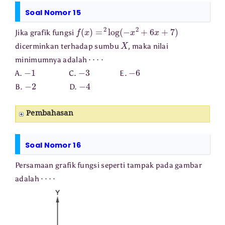
Soal Nomor 15
f
(
x
)
=
2
log
(
−
x
2
+
6
x
+
7
)
Jika grafik fungsi
X
dicerminkan terhadap sumbu
, maka nilai
⋯
⋅
minimumnya adalah
−
1
−
3
−
6
A.
C.
E.
−
2
−
4
B.
D.
Pembahasan
Soal Nomor 16
Persamaan grafik fungsi seperti tampak pada gambar
⋯
⋅
adalah