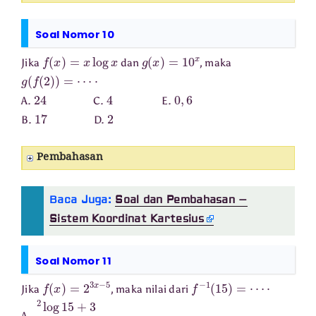
Soal Nomor 10
f
(
x
)
=
x
log
x
g
(
x
)
=
10
x
Jika
dan
, maka
g
(
f
(
2
)
)
=
⋯
⋅
24
4
0
,
6
A.
C.
E.
17
2
B.
D.
Pembahasan
Baca Juga:
Soal dan Pembahasan –
Sistem Koordinat Kartesius
Soal Nomor 11
f
(
x
)
=
2
3
x
−
5
f
−
1
(
15
)
=
⋯
⋅
Jika
, maka nilai dari
2
log
15
+
3
3
A.