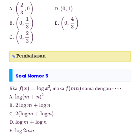
(
2
3
,
0
)
(
0
,
1
)
A.
D.
(
0
,
1
3
)
(
0
,
4
3
)
B.
E.
(
0
,
2
3
)
C.
Pembahasan
Soal Nomor 5
f
(
x
)
=
log
x
2
f
(
m
n
)
⋯
⋅
Jika
, maka
sama dengan
log
(
m
+
n
)
2
A.
2
log
m
+
log
n
B.
2
(
log
m
+
log
n
)
C.
log
m
+
log
n
D.
log
2
m
n
E.