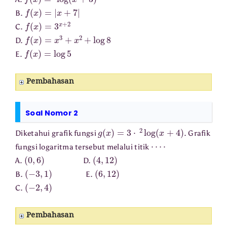
f
(
x
)
=
|
x
+
7
|
B.
f
(
x
)
=
3
x
+
2
C.
f
(
x
)
=
x
3
+
x
2
+
log
8
D.
f
(
x
)
=
log
5
E.
Pembahasan
Soal Nomor 2
g
(
x
)
=
3
⋅
2
log
(
x
+
4
)
Diketahui grafik fungsi
. Grafik
⋯
⋅
fungsi logaritma tersebut melalui titik
(
0
,
6
)
(
4
,
12
)
A.
D.
(
−
3
,
1
)
(
6
,
12
)
B.
E.
(
−
2
,
4
)
C.
Pembahasan