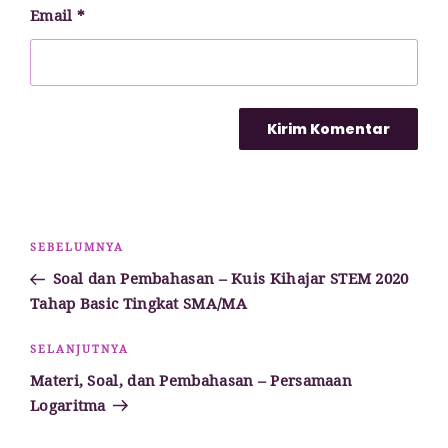
Email
*
Navigasi
Pos
SEBELUMNYA
pos
Sebelumnya
Soal dan Pembahasan – Kuis Kihajar STEM 2020
Tahap Basic Tingkat SMA/MA
Pos
SELANJUTNYA
Selanjutnya
Materi, Soal, dan Pembahasan – Persamaan
Logaritma