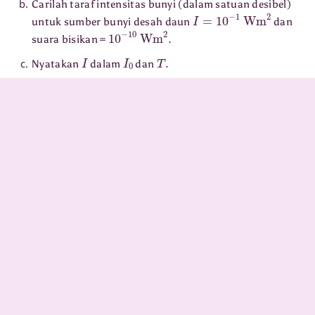
Carilah taraf intensitas bunyi (dalam satuan desibel)
I
=
10
−
1
Wm
2
untuk sumber bunyi desah daun
dan
10
−
10
Wm
2
.
suara bisikan =
I
I
0
T
.
Nyatakan
dalam
dan