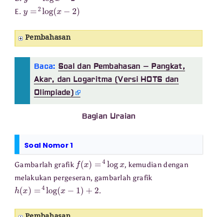
y
=
2
log
(
x
−
2
)
E.
Pembahasan
Baca:
Soal dan Pembahasan – Pangkat,
Akar, dan Logaritma (Versi HOTS dan
Olimpiade)
Bagian Uraian
Soal Nomor 1
f
(
x
)
=
4
log
x
Gambarlah grafik
, kemudian dengan
melakukan pergeseran, gambarlah grafik
h
(
x
)
=
4
log
(
x
−
1
)
+
2
.