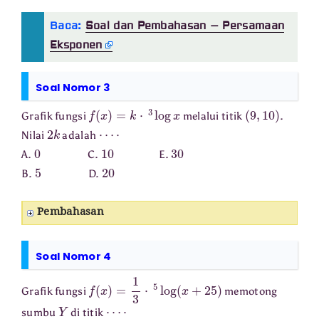
Baca:
Soal dan Pembahasan – Persamaan
Eksponen
Soal Nomor 3
f
(
x
)
=
k
⋅
3
log
x
(
9
,
10
)
Grafik fungsi
melalui titik
.
2
k
⋯
⋅
Nilai
adalah
0
10
30
A.
C.
E.
5
20
B.
D.
Pembahasan
Soal Nomor 4
f
(
x
)
=
1
3
⋅
5
log
(
x
+
25
)
Grafik fungsi
memotong
Y
⋯
⋅
sumbu
di titik