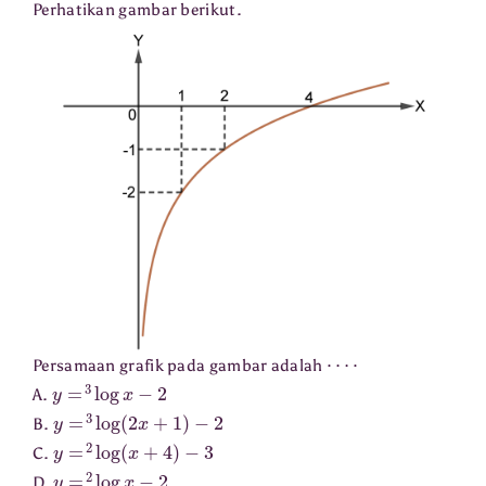
Perhatikan gambar berikut.
⋯
⋅
Persamaan grafik pada gambar adalah
y
=
3
log
x
−
2
A.
y
=
3
log
(
2
x
+
1
)
−
2
B.
y
=
2
log
(
x
+
4
)
−
3
C.
y
=
2
log
x
−
2
D.