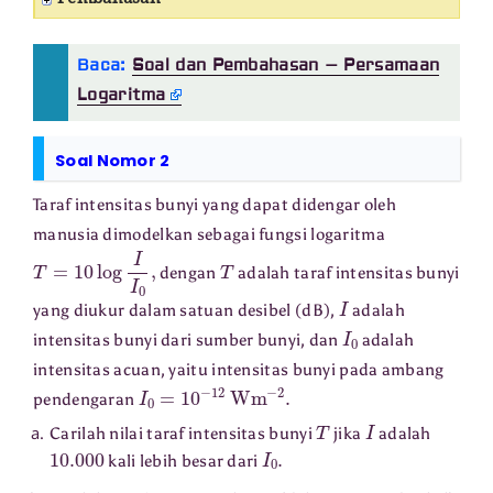
Pembahasan
Baca:
Soal dan Pembahasan – Persamaan
Logaritma
Soal Nomor 2
Taraf intensitas bunyi yang dapat didengar oleh
manusia dimodelkan sebagai fungsi logaritma
T
=
10
log
I
I
0
,
T
dengan
adalah taraf intensitas bunyi
I
yang diukur dalam satuan desibel (dB),
adalah
I
0
intensitas bunyi dari sumber bunyi, dan
adalah
intensitas acuan, yaitu intensitas bunyi pada ambang
I
0
=
10
−
12
Wm
−
2
.
pendengaran
T
I
Carilah nilai taraf intensitas bunyi
jika
adalah
10.000
I
0
.
kali lebih besar dari