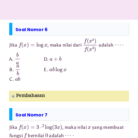
Soal Nomor 6
f
(
x
)
=
log
x
f
(
x
a
)
f
(
x
b
)
⋯
⋅
Jika
, maka nilai dari
adalah
b
a
a
+
b
A.
D.
a
b
a
b
log
x
B.
E.
a
b
C.
Pembahasan
Soal Nomor 7
f
(
x
)
=
3
⋅
2
log
(
3
x
)
x
Jika
, maka nilai
yang membuat
f
0
⋯
⋅
fungsi
bernilai
adalah