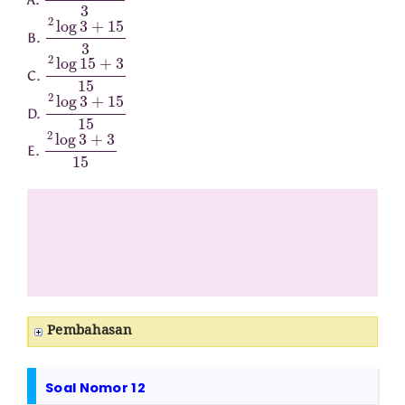
2
log
3
+
15
3
B.
2
log
15
+
3
15
C.
2
log
3
+
15
15
D.
2
log
3
+
3
15
E.
Pembahasan
Soal Nomor 12