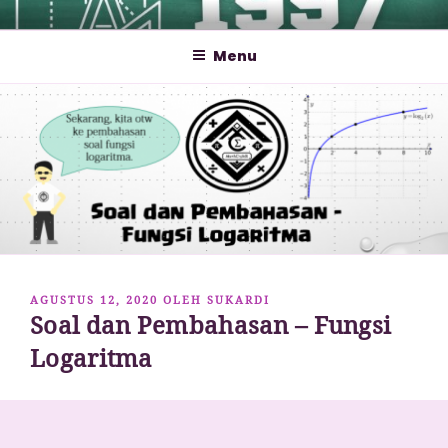
Lompat
MATHCYBER1997
God used beautiful mathematics in creating the world – Paul
ke
Dirac
Menu
konten
DIPOSKAN
AGUSTUS 12, 2020
OLEH
SUKARDI
Soal dan Pembahasan – Fungsi
PADA
Logaritma