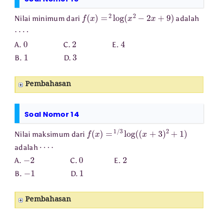
f
(
x
)
=
2
log
(
x
2
−
2
x
+
9
)
Nilai minimum dari
adalah
⋯
⋅
0
2
4
A.
C.
E.
1
3
B.
D.
Pembahasan
Soal Nomor 14
f
(
x
)
=
1
/
3
log
(
(
x
+
3
)
2
+
1
)
Nilai maksimum dari
⋯
⋅
adalah
−
2
0
2
A.
C.
E.
−
1
1
B.
D.
Pembahasan