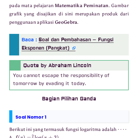
pada mata pelajaran
Matematika Peminatan
. Gambar
grafik yang disajikan di sini merupakan produk dari
penggunaan aplikasi
GeoGebra
.
Baca :
Soal dan Pembahasan – Fungsi
Eksponen (Pangkat)
Quote by Abraham Lincoln
You cannot escape the responsibility of
tomorrow by evading it today.
Bagian Pilihan Ganda
Soal Nomor 1
⋯
⋅
Berikut ini yang termasuk fungsi logaritma adalah
f
(
x
)
=
2
log
(
x
+
3
)
A.