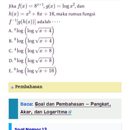
f
(
x
)
=
8
x
+
1
g
(
x
)
=
log
x
2
Jika
,
, dan
h
(
x
)
=
x
2
+
8
x
+
16
, maka rumus fungsi
f
−
1
[
g
(
h
(
x
)
)
]
⋯
⋅
adalah
4
log
(
log
x
+
4
)
A.
8
log
(
log
x
+
4
)
B.
4
log
(
log
x
+
8
)
C.
8
log
(
log
x
+
8
)
D.
8
log
(
log
x
+
16
)
E.
Pembahasan
Baca:
Soal dan Pembahasan – Pangkat,
Akar, dan Logaritma
Soal Nomor 13