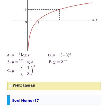
y
=
3
log
x
y
=
(
−
3
)
x
A.
D.
y
=
1
/
3
log
x
y
=
3
−
x
B.
E.
y
=
(
−
1
3
)
x
C.
Pembahasan
Soal Nomor 17