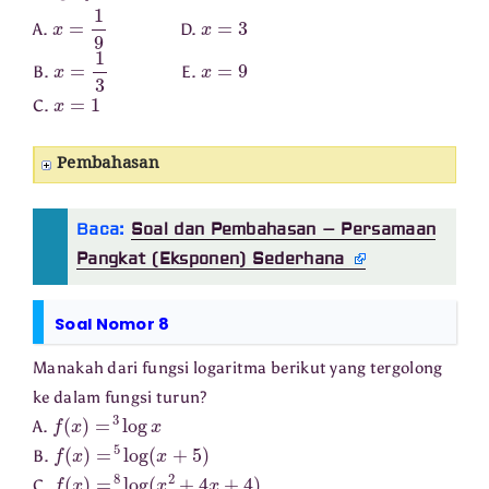
x
=
1
9
x
=
3
A.
D.
x
=
1
3
x
=
9
B.
E.
x
=
1
C.
Pembahasan
Baca:
Soal dan Pembahasan – Persamaan
Pangkat (Eksponen) Sederhana
Soal Nomor 8
Manakah dari fungsi logaritma berikut yang tergolong
ke dalam fungsi turun?
f
(
x
)
=
3
log
x
A.
f
(
x
)
=
5
log
(
x
+
5
)
B.
f
(
x
)
=
8
log
(
x
2
+
4
x
+
4
)
C.